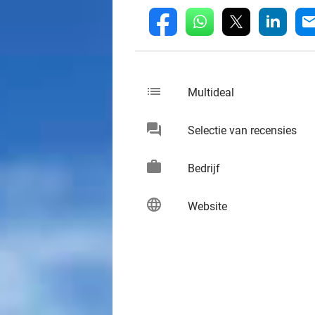
whatsapp
linkedin
fb
mai
list
keybo
Multideal
chat
keybo
Selectie van recensies
work
keybo
Bedrijf
language
keybo
Website