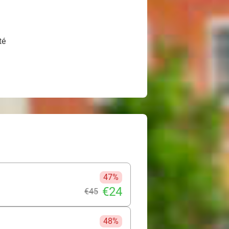
té
47%
€24
€45
48%