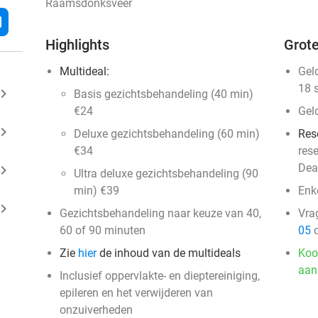
Raamsdonksveer
l
Highlights
Grote
Multideal:
Gel
18 
ard_arrow_right
Basis gezichtsbehandeling (40 min)
€24
Gel
ard_arrow_right
Deluxe gezichtsbehandeling (60 min)
Res
€34
res
Dea
ard_arrow_right
Ultra deluxe gezichtsbehandeling (90
min) €39
Enk
ard_arrow_right
Gezichtsbehandeling naar keuze van 40,
Vra
60 of 90 minuten
05
o
Zie
hier
de inhoud van de multideals
Koo
aan
Inclusief oppervlakte- en dieptereiniging,
epileren en het verwijderen van
onzuiverheden