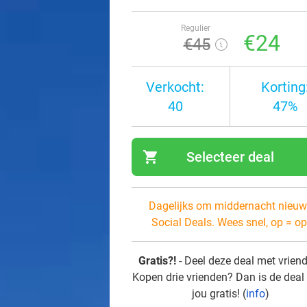
Regulier
€24
€45
Verkocht:
Korting
40
47%
shopping_cart
Selecteer deal
navi
Dagelijks om middernacht nieuw
Social Deals. Wees snel, op = op
Gratis?!
- Deel deze deal met vrien
Kopen drie vrienden? Dan is de deal
jou gratis! (
info
)