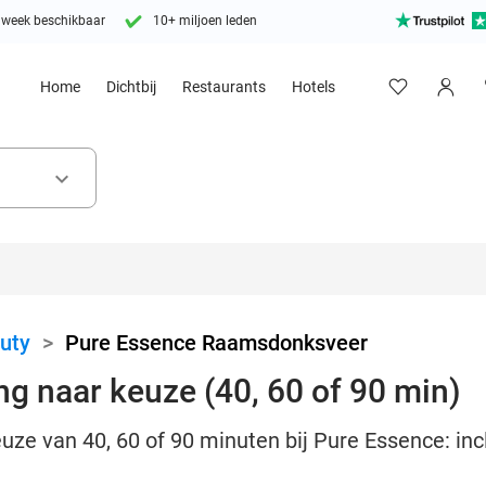
 week beschikbaar
10+ miljoen leden
Home
Dichtbij
Restaurants
Hotels
keyboard_arrow_down
uty
>
Pure Essence Raamsdonksveer
g naar keuze (40, 60 of 90 min)
ze van 40, 60 of 90 minuten bij Pure Essence: incl