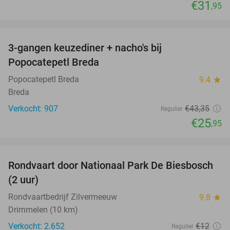
€31
,95
favorite_border
3-gangen keuzediner + nacho's bij
40%
Popocatepetl Breda
Popocatepetl Breda
9.4
star
Breda
Verkocht: 907
€43
,35
Regulier
€25
,95
favorite_border
Rondvaart door Nationaal Park De Biesbosch
21%
(2 uur)
Rondvaartbedrijf Zilvermeeuw
9.8
star
Drimmelen (10 km)
Verkocht: 2.652
€12
Regulier