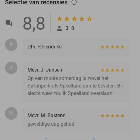
Selectie van recensies
info_outlined
8,8
318
P.
Dhr. P. Hendriks
J.
Mevr. J. Jansen
Op een mooie zomerdag is zowel het
Safaripark als Speelland aan te bevelen. Bij
slecht weer zou ik Speelland overslaan!
M.
Mevr. M. Bastens
geweldige dag gehad