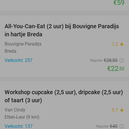
€59
favorite_border
All-You-Can-Eat (2 uur) bij Bouvigne Paradijs
21%
in hartje Breda
Bouvigne Paradijs
7.2
star
Breda
Verkocht: 257
€28
,50
Regulier
€22
,50
favorite_border
Workshop cupcake (2,5 uur), dripcake (2,5 uur)
51%
of taart (3 uur)
Van Cindy
9.7
star
Etten-Leur (9 km)
Verkocht: 137
€40
Regulier