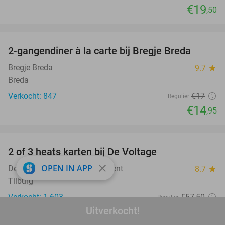
€19
,50
favorite_border
2-gangendiner à la carte bij Bregje Breda
12%
Bregje Breda
9.7
star
Breda
Verkocht: 847
€17
Regulier
€14
,95
favorite_border
2 of 3 heats karten bij De Voltage
37%
close
OPEN IN APP
De Voltage Indoor Entertainment
8.7
star
Tilburg
Verkocht: 1.603
€57
,50
Regulier
€36
Uitverkocht!
,50