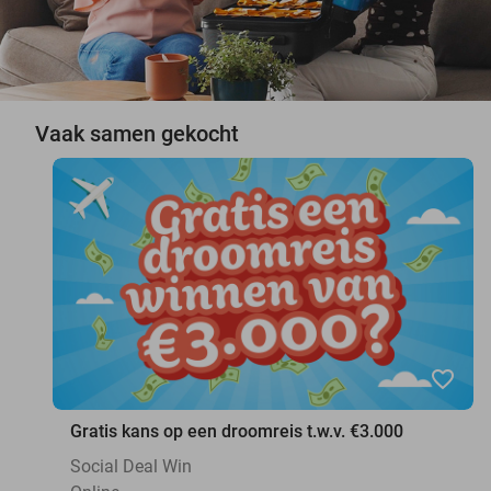
Vaak samen gekocht
favorite_border
Gratis kans op een droomreis t.w.v. €3.000
Social Deal Win