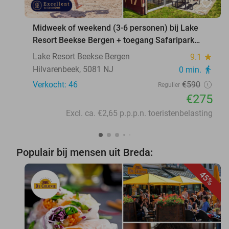
favorite_border
Midweek of weekend (3-6 personen) bij Lake
Resort Beekse Bergen + toegang Safaripark
Beekse Bergen
Lake Resort Beekse Bergen
9.1
star
Hilvarenbeek, 5081 NJ
0 min.
directions_walk
Verkocht: 46
€590
Regulier
€275
Excl. ca. €2,65 p.p.p.n. toeristenbelasting
Populair bij mensen uit Breda:
45%