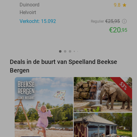
Duinoord
9.8
star
Helvoirt
Verkocht: 15.092
€25
,95
Regulier
€20
,95
Deals in de buurt van Speelland Beekse
Bergen
53%