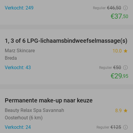
Verkocht: 249
€46
,50
Regulier
€37
,50
favorite_border
1, 3 of 6 LPG-lichaamsbindweefselmassage(s)
40%
Marz Skincare
10.0
star
Breda
Verkocht: 43
€50
Regulier
€29
,95
favorite_border
Permanente make-up naar keuze
53%
Beauty Relax Spa Savannah
8.9
star
Oosterhout (6 km)
Verkocht: 24
€125
Regulier