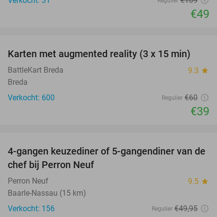
Verkocht: 31
€109
Regulier
€49
favorite_border
Karten met augmented reality (3 x 15 min)
35%
BattleKart Breda
9.3
star
Breda
Verkocht: 600
€60
Regulier
€39
favorite_border
4-gangen keuzediner of 5-gangendiner van de
36%
chef bij Perron Neuf
Perron Neuf
9.5
star
Baarle-Nassau (15 km)
Verkocht: 156
€49
,95
Regulier