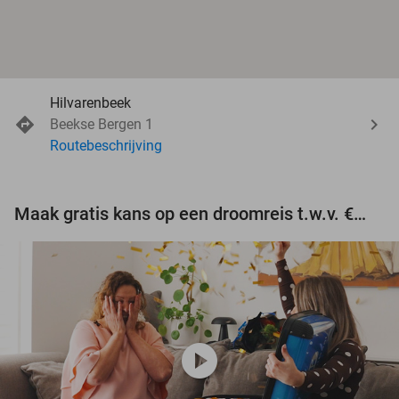
Hilvarenbeek
Beekse Bergen 1
Routebeschrijving
Maak gratis kans op een droomreis t.w.v. €3.000!
play_circle