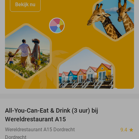
Bekijk nu
favorite_border
All-You-Can-Eat & Drink (3 uur) bij
19%
Wereldrestaurant A15
Wereldrestaurant A15 Dordrecht
9.4
star
Dordrecht