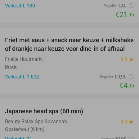
Verkocht: 180
€40
Regulier
€21
,95
favorite_border
Friet met saus + snack naar keuze + milkshake
50%
of drankje naar keuze voor dine-in of afhaal
Frietje Houtmarkt
9.8
star
Breda
Verkocht: 1.602
€9
,90
Regulier
€4
,95
favorite_border
Japanese head spa (60 min)
55%
Beauty Relax Spa Savannah
8.9
star
Oosterhout (6 km)