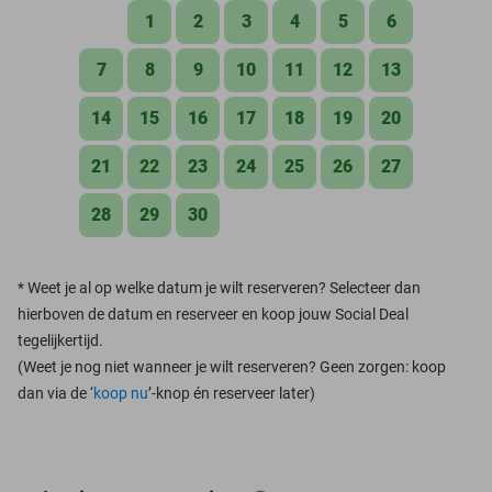
1
2
3
4
5
6
7
8
9
10
11
12
13
14
15
16
17
18
19
20
21
22
23
24
25
26
27
28
29
30
*
Weet je al op welke datum je wilt reserveren? Selecteer dan
hierboven de datum en reserveer en koop jouw Social Deal
tegelijkertijd.
(Weet je nog niet wanneer je wilt reserveren? Geen zorgen: koop
dan via de ‘
koop nu
’-knop én reserveer later)