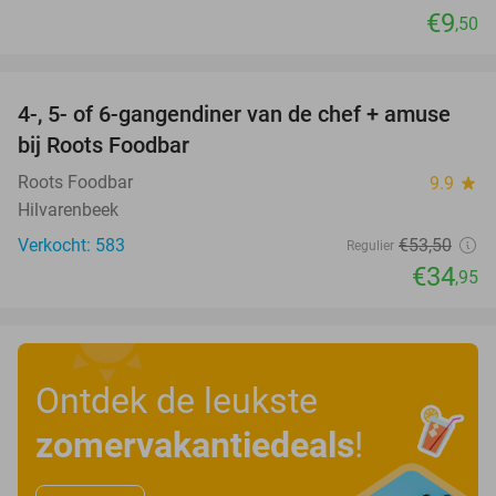
€9
,50
favorite_border
4-, 5- of 6-gangendiner van de chef + amuse
35%
bij Roots Foodbar
Roots Foodbar
9.9
star
Hilvarenbeek
Verkocht: 583
€53
,50
Regulier
€34
,95
Ontdek de leukste
zomervakantiedeals
!