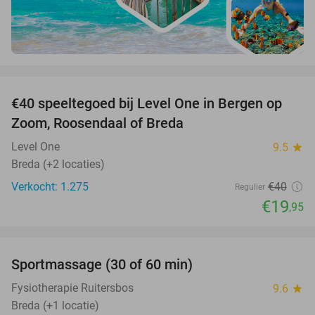
favorite_border
€40 speeltegoed bij Level One in Bergen op
50%
Zoom, Roosendaal of Breda
Level One
9.5
star
Breda (+2 locaties)
Verkocht: 1.275
€40
Regulier
€19
,95
favorite_border
Sportmassage (30 of 60 min)
45%
Fysiotherapie Ruitersbos
9.6
star
Breda (+1 locatie)