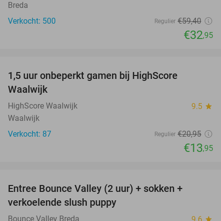
Breda
Verkocht: 500
€59
,40
Regulier
€32
,95
favorite_border
1,5 uur onbeperkt gamen bij HighScore
33%
NEW
Waalwijk
TODAY
HighScore Waalwijk
9.5
star
Waalwijk
Verkocht: 87
€20
,95
Regulier
€13
,95
favorite_border
Entree Bounce Valley (2 uur) + sokken +
46%
verkoelende slush puppy
Bounce Valley Breda
9.6
star