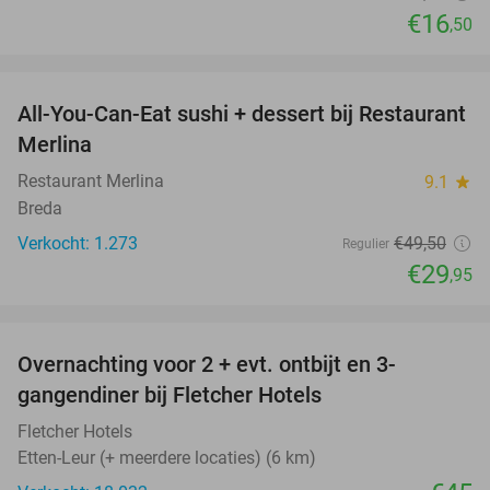
€16
,50
favorite_border
All-You-Can-Eat sushi + dessert bij Restaurant
39%
Merlina
Restaurant Merlina
9.1
star
Breda
Verkocht: 1.273
€49
,50
Regulier
€29
,95
favorite_border
Overnachting voor 2 + evt. ontbijt en 3-
gangendiner bij Fletcher Hotels
Fletcher Hotels
Etten-Leur (+ meerdere locaties) (6 km)