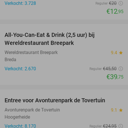
Verkocht: 3.728
€20
Regulier
€12
,95
favorite_border
All-You-Can-Eat & Drink (2,5 uur) bij
13%
Wereldrestaurant Breepark
Wereldrestaurant Breepark
9.4
star
Breda
Verkocht: 2.670
€45
,50
Regulier
€39
,75
favorite_border
Entree voor Avonturenpark de Tovertuin
34%
Avonturenpark de Tovertuin
9.1
star
Hoogerheide
Verkocht: 8.170
€24
,95
Regulier