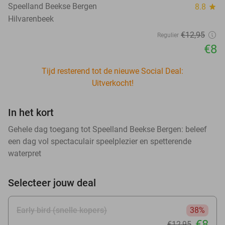
Speelland Beekse Bergen
8.8
star
Hilvarenbeek
€12
,95
Regulier
€8
Tijd resterend tot de nieuwe Social Deal:
Uitverkocht!
In het kort
Gehele dag toegang tot Speelland Beekse Bergen: beleef
een dag vol spectaculair speelplezier en spetterende
waterpret
Selecteer jouw deal
Early bird (snelle kopers)
38%
€8
€12
,95