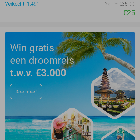
Verkocht: 1.491
€35
Regulier
€25
Win gratis
een droomreis
t.w.v. €3.000
Doe mee!