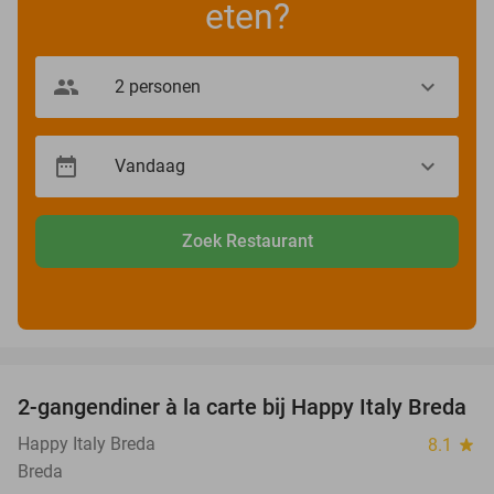
eten?
Zoek Restaurant
favorite_border
2-gangendiner à la carte bij Happy Italy Breda
35%
Happy Italy Breda
8.1
star
Breda