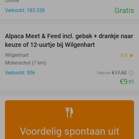
Online
Gratis
Verkocht: 183.338
favorite_border
Alpaca Meet & Feed incl. gebak + drankje naar
43%
keuze of 12-uurtje bij Wilgenhart
Wilgenhart
9.8
star
Molenschot (7 km)
Verkocht: 506
€17
,50
Regulier
€9
,95
Voordelig spontaan uit