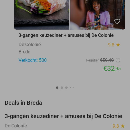
favorite_border
3-gangen keuzediner + amuses bij De Colonie
De Colonie
9.8
star
Breda
Verkocht: 500
€59
,40
Regulier
€32
,95
favorite_border
Deals in Breda
3-gangen keuzediner + amuses bij De Colonie
45%
De Colonie
9.8
star