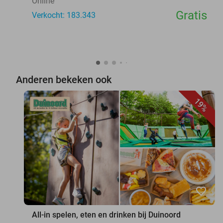
Online
Gratis
Verkocht: 183.343
Anderen bekeken ook
19%
favorite_border
All-in spelen, eten en drinken bij Duinoord