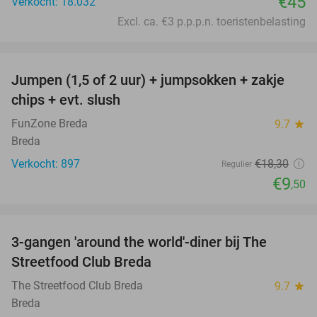
€45
Verkocht: 18.032
Excl. ca. €3 p.p.p.n. toeristenbelasting
favorite_border
Jumpen (1,5 of 2 uur) + jumpsokken + zakje
48%
chips + evt. slush
FunZone Breda
9.7
star
Breda
Verkocht: 897
€18
,30
Regulier
€9
,50
favorite_border
3-gangen 'around the world'-diner bij The
29%
Streetfood Club Breda
The Streetfood Club Breda
9.7
star
Breda