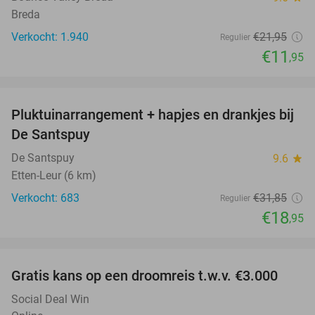
Breda
Verkocht: 1.940
€21
,95
Regulier
€11
,95
favorite_border
Pluktuinarrangement + hapjes en drankjes bij
41%
De Santspuy
De Santspuy
9.6
star
Etten-Leur (6 km)
Verkocht: 683
€31
,85
Regulier
€18
,95
favorite_border
Gratis kans op een droomreis t.w.v. €3.000
Social Deal Win