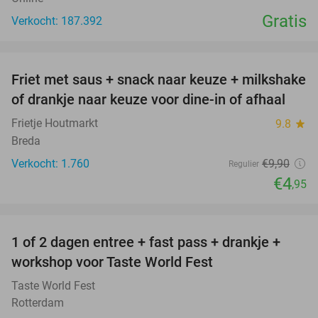
Gratis
Verkocht: 187.392
favorite_border
Friet met saus + snack naar keuze + milkshake
50%
of drankje naar keuze voor dine-in of afhaal
Frietje Houtmarkt
9.8
star
Breda
Verkocht: 1.760
€9
,90
Regulier
€4
,95
favorite_border
1 of 2 dagen entree + fast pass + drankje +
56%
NEW
workshop voor Taste World Fest
TODAY
Taste World Fest
Rotterdam