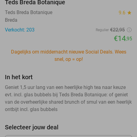
Teds Breda Botanique
Teds Breda Botanique
9.6
star
Breda
Verkocht: 203
€22
,95
Regulier
€14
,95
Dagelijks om middernacht nieuwe Social Deals. Wees
snel, op = op!
In het kort
Geniet 1,5 uur lang van een heerlijke high tea naar keuze
evt. incl. glas bubbels bij Teds Breda Botanique: of geniet
van de overheerlijke shared brunch of smul van een heerlijk
ontbijt incl. glas bubbels
Selecteer jouw deal