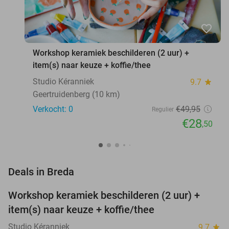
favorite_border
Workshop keramiek beschilderen (2 uur) +
item(s) naar keuze + koffie/thee
Studio Kéranniek
9.7
star
Geertruidenberg (10 km)
Verkocht: 0
€49
,95
Regulier
€28
,50
favorite_border
Deals in Breda
Workshop keramiek beschilderen (2 uur) +
43%
NEW
item(s) naar keuze + koffie/thee
TODAY
Studio Kéranniek
9.7
star