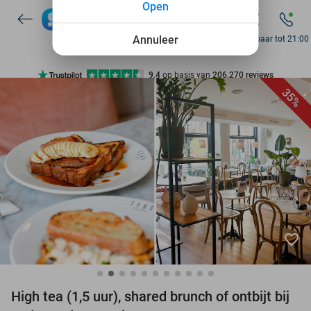
Open
7 dagen per week beschikbaar
10+ miljoen leden
Annuleer
Bereikbaar tot 21:00
9,4
op basis van
206.270 reviews
Ontdek 15.000+ deals
35%
7 dagen per week beschikbaar
10+ miljoen leden
favorite_border
High tea (1,5 uur), shared brunch of ontbijt bij