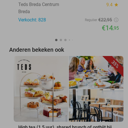
Teds Breda Centrum
9.4
star
Breda
Verkocht: 828
€22
,95
Regulier
€14
,95
Anderen bekeken ook
35%
favorite_border
High tea (1,5 uur), shared brunch of ontbijt bij