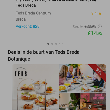
Teds Breda
Teds Breda Centrum
9.4
star
Breda
Verkocht: 828
€22
,95
Regulier
€14
,95
Deals in de buurt van Teds Breda
Botanique
35%