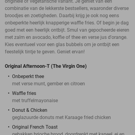
originele of vegetarische variant. Je geniet van een
combinatie van de lekkerste bestsellers, waaronder diverse
broodjes en zoetigheden. Daarbij krijg je ook nog eens
onbeperkte heerlijk knapperige waffle fries. Of begin je dag
goed met een heerlijk ontbijt. Smul van gepocheerde eieren
met zalm en avocado, koffie of thee en verse jus d'orange.
Kies eventueel voor een glas bubbels om je ontbijt een
feestelijk tintje te geven. Geniet ervan!
Original Afternoon-T (The Virgin One)
Onbeperkt thee
met verse munt, gember en citroen
Waffle fries
met truffelmayonaise
Donut & Chicken
geglazuurde donuts met Karaage fried chicken
Original French Toast
gebakken brioche brood, doordrenkt met kaneel, ei en