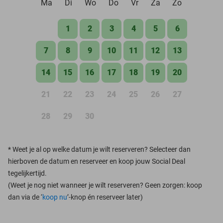
Ma
Di
Wo
Do
Vr
Za
Zo
1
2
3
4
5
6
7
8
9
10
11
12
13
14
15
16
17
18
19
20
21
22
23
24
25
26
27
28
29
30
*
Weet je al op welke datum je wilt reserveren? Selecteer dan
hierboven de datum en reserveer en koop jouw Social Deal
tegelijkertijd.
(Weet je nog niet wanneer je wilt reserveren? Geen zorgen: koop
dan via de ‘
koop nu
’-knop én reserveer later)