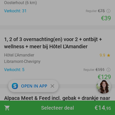
Oosterhout (6 km)
Verkocht: 31
€75
Regulier
€39
favorite_border
1, 2 of 3 overnachting(en) voor 2 + ontbijt +
32%
NEW
wellness + meer bij Hôtel L'Amandier
TODAY
Hôtel L'Amandier
9.9
star
Libramont-Chevigny
Verkocht: 5
€191
Regulier
€129
favorite_border
close
OPEN IN APP
Alpaca Meet & Feed incl. gebak + drankje naar
43%
keuze of 12-uurtje bij Wilgenhart
€14
shopping_cart
Selecteer deal
,95
Wilgenhart
9.8
star