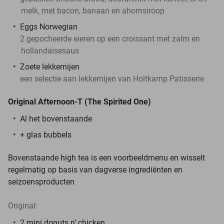
melk, met bacon, banaan en ahornsiroop
Eggs Norwegian
2 gepocheerde eieren op een croissant met zalm en
hollandaisesaus
Zoete lekkernijen
een selectie aan lekkernijen van Holtkamp Patisserie
Original Afternoon-T (The Spirited One)
Al het bovenstaande
+ glas bubbels
Bovenstaande high tea is een voorbeeldmenu en wisselt
regelmatig op basis van dagverse ingrediënten en
seizoensproducten
Original:
2 mini donuts n’ chicken