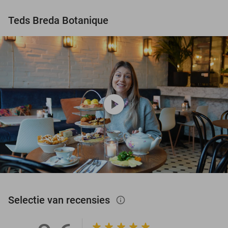
Teds Breda Botanique
play_circle
Selectie van recensies
info_outlined