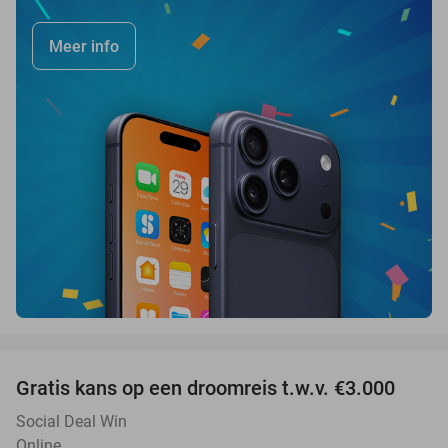
Meer info
favorite_border
Gratis kans op een droomreis t.w.v. €3.000
Social Deal Win
Online