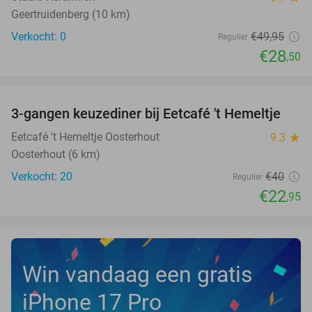
Geertruidenberg (10 km)
Verkocht: 0
€49
,95
Regulier
€28
,50
favorite_border
3-gangen keuzediner bij Eetcafé 't Hemeltje
43%
Eetcafé 't Hemeltje Oosterhout
9.3
star
Oosterhout (6 km)
Verkocht: 20
€40
Regulier
€22
,95
Win vandaag een gratis
iPhone 17 Pro