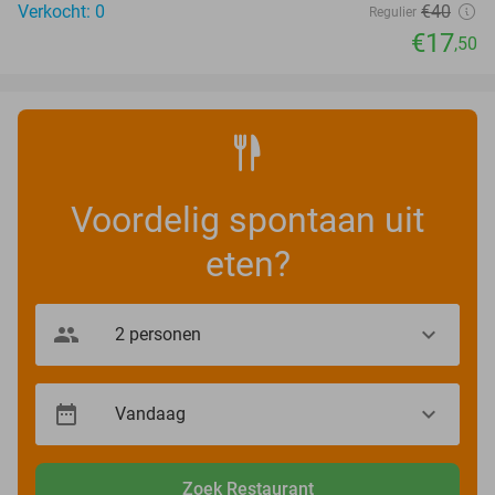
Verkocht: 0
€40
Regulier
€17
,50
Voordelig spontaan uit
eten?
Zoek Restaurant