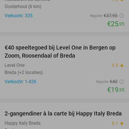
Oosterhout (6 km)
Verkocht: 335
€37
,95
Regulier
€25
,95
favorite_border
€40 speeltegoed bij Level One in Bergen op
50%
Zoom, Roosendaal of Breda
Level One
9.5
star
Breda (+2 locaties)
Verkocht: 1.426
€40
Regulier
€19
,95
favorite_border
2-gangendiner à la carte bij Happy Italy Breda
35%
Happy Italy Breda
8.1
star