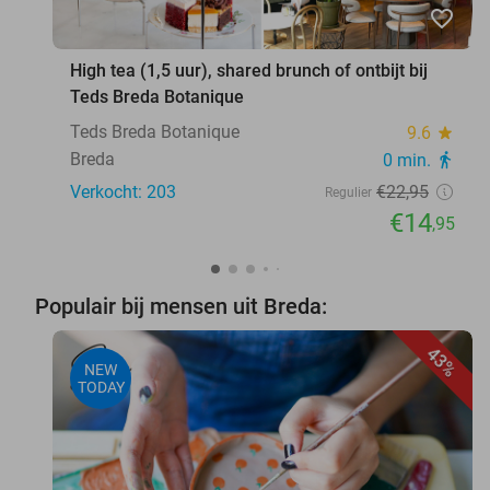
favorite_border
High tea (1,5 uur), shared brunch of ontbijt bij
Teds Breda Botanique
Teds Breda Botanique
9.6
star
Breda
0 min.
directions_walk
Verkocht: 203
€22
,95
Regulier
€14
,95
Populair bij mensen uit Breda:
43%
NEW
TODAY