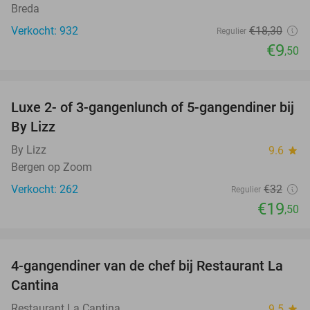
Breda
Verkocht: 932
€18
,30
Regulier
€9
,50
favorite_border
Luxe 2- of 3-gangenlunch of 5-gangendiner bij
39%
By Lizz
By Lizz
9.6
star
Bergen op Zoom
Verkocht: 262
€32
Regulier
€19
,50
favorite_border
4-gangendiner van de chef bij Restaurant La
32%
Cantina
Restaurant La Cantina
9.5
star