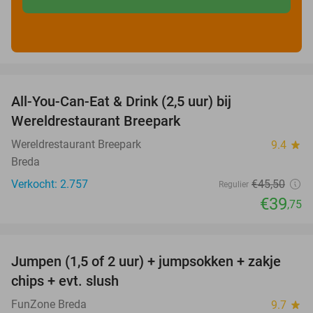
favorite_border
All-You-Can-Eat & Drink (2,5 uur) bij
13%
Wereldrestaurant Breepark
Wereldrestaurant Breepark
9.4
star
Breda
Verkocht: 2.757
€45
,50
Regulier
€39
,75
favorite_border
Jumpen (1,5 of 2 uur) + jumpsokken + zakje
48%
chips + evt. slush
FunZone Breda
9.7
star