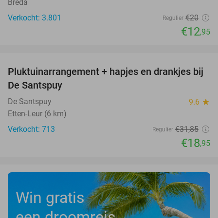
Breda
Verkocht: 3.801
€20
Regulier
€12
,95
favorite_border
Pluktuinarrangement + hapjes en drankjes bij
41%
De Santspuy
De Santspuy
9.6
star
Etten-Leur (6 km)
Verkocht: 713
€31
,85
Regulier
€18
,95
Win gratis
een droomreis