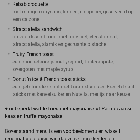
Kebab croquette
met mango-currysaus, limoen, chilipeper, geserveerd op
een calzone
Stracciatella sandwich
op zuurdesembrood, met rode biet, vleestomaat,
stracciatella, slamix en gecrushte pistache
Fruity French toast
een briochebroodje met yoghurt, fruitcompote,
overgoten met maple syrup
Donut 'n ice & French toast sticks
een gefrituurde donut met karamelsaus en French toast
sticks met kaneelsuiker en Nutella, met ijs naar keuze
+ onbeperkt waffle fries met mayonaise of Parmezaanse
kaas en truffelmayonaise
Bovenstaand menu is een voorbeeldmenu en wisselt
regelmatig op basis van dagverse ingrediënten en