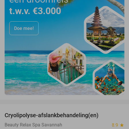
t.w.v. €3.000
Doe mee!
favorite_border
Cryolipolyse-afslankbehandeling(en)
48%
Beauty Relax Spa Savannah
8.9
star