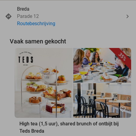
Breda
Parade 12
Routebeschrijving
Vaak samen gekocht
35%
favorite_border
High tea (1,5 uur), shared brunch of ontbijt bij
Teds Breda