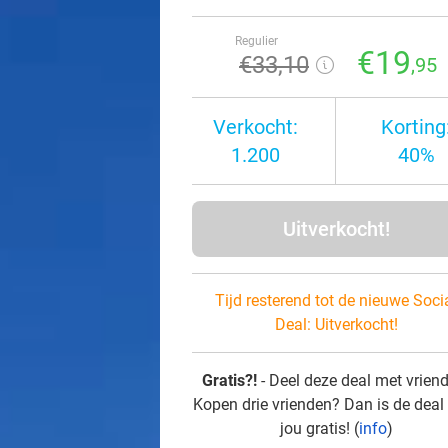
Regulier
€19
€33
,10
,95
Verkocht:
Korting
1.200
40%
Uitverkocht!
Tijd resterend tot de nieuwe Soci
Deal:
Uitverkocht!
Gratis?!
- Deel deze deal met vrien
Kopen drie vrienden? Dan is de deal
jou gratis! (
info
)