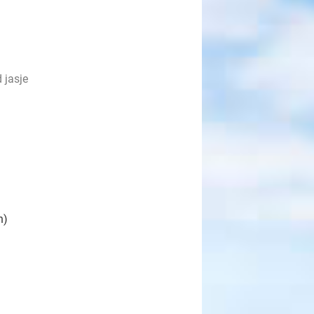
 jasje
n)