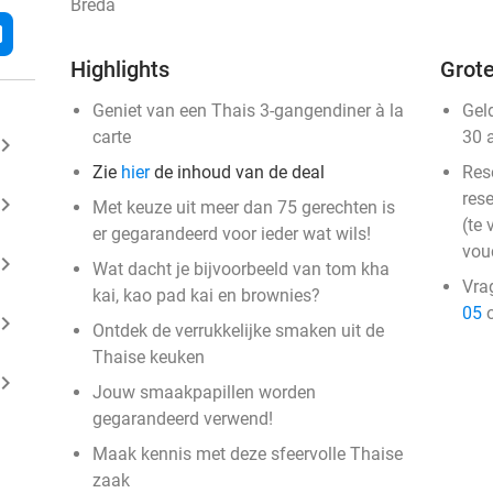
Breda
l
Highlights
Grote
Geniet van een Thais 3-gangendiner à la
Gel
carte
30 
ard_arrow_right
Zie
hier
de inhoud van de deal
Res
rese
ard_arrow_right
Met keuze uit meer dan 75 gerechten is
(te 
er gegarandeerd voor ieder wat wils!
vou
ard_arrow_right
Wat dacht je bijvoorbeeld van tom kha
Vra
kai, kao pad kai en brownies?
05
o
ard_arrow_right
Ontdek de verrukkelijke smaken uit de
Thaise keuken
ard_arrow_right
Jouw smaakpapillen worden
gegarandeerd verwend!
Maak kennis met deze sfeervolle Thaise
zaak