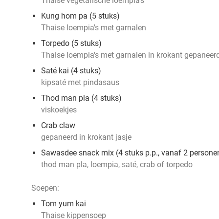
Thaise vegetarische loempia's
Kung hom pa (5 stuks)
Thaise loempia's met garnalen
Torpedo (5 stuks)
Thaise loempia's met garnalen in krokant gepaneerd
Saté kai (4 stuks)
kipsaté met pindasaus
Thod man pla (4 stuks)
viskoekjes
Crab claw
gepaneerd in krokant jasje
Sawasdee snack mix (4 stuks p.p., vanaf 2 persone
thod man pla, loempia, saté, crab of torpedo
Soepen:
Tom yum kai
Thaise kippensoep