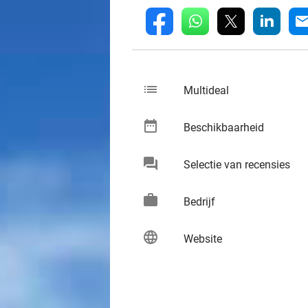
whatsapp
linkedin
fb
mai
list
keybo
Multideal
date_range
keybo
Beschikbaarheid
chat
keybo
Selectie van recensies
work
keybo
Bedrijf
language
keybo
Website