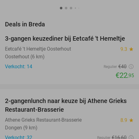
favorite_border
Deals in Breda
3-gangen keuzediner bij Eetcafé 't Hemeltje
43%
NEW
TODAY
Eetcafé 't Hemeltje Oosterhout
9.3
star
Oosterhout (6 km)
Verkocht: 14
€40
Regulier
€22
,95
favorite_border
2-gangenlunch naar keuze bij Athene Grieks
40%
NEW
Restaurant-Brasserie
TODAY
Athene Grieks Restaurant-Brasserie
8.9
star
Dongen (9 km)
Verkocht: 32
€16
,60
Regulier