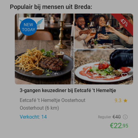
Populair bij mensen uit Breda:
43%
NEW
TODAY
favorite_border
3-gangen keuzediner bij Eetcafé 't Hemeltje
Eetcafé 't Hemeltje Oosterhout
9.3
star
Oosterhout (6 km)
Verkocht: 14
€40
Regulier
€22
,95