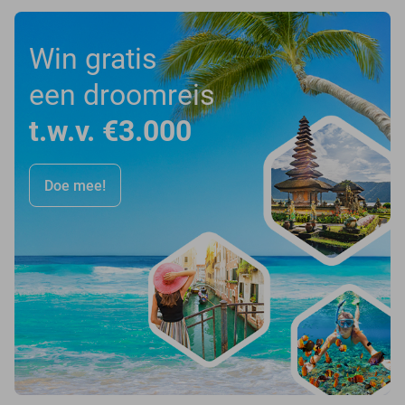
Win gratis
een droomreis
t.w.v. €3.000
Doe mee!