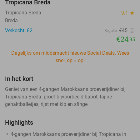
Tropicana Breda
Tropicana Breda
9.1
star
Breda
Verkocht: 82
€45
Regulier
€24
,95
Dagelijks om middernacht nieuwe Social Deals. Wees
snel, op = op!
In het kort
Geniet van een 4-gangen Marokkaans proeverijdiner bij
Tropicana Breda: proef bijvoorbeeld babot, tajine
gehaktballetjes, rijst met kip en sfinge
Highlights
4-gangen Marokkaans proeverijdiner bij Tropicana in