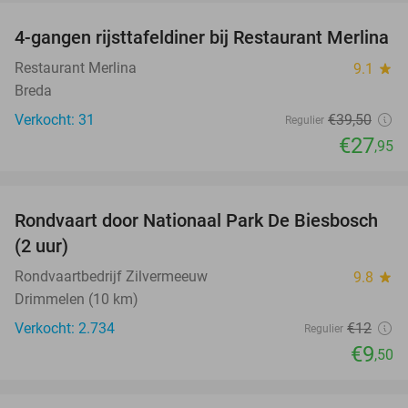
4-gangen rijsttafeldiner bij Restaurant Merlina
29%
Restaurant Merlina
9.1
star
Breda
Verkocht: 31
€39
,50
Regulier
€27
,95
favorite_border
Rondvaart door Nationaal Park De Biesbosch
21%
(2 uur)
Rondvaartbedrijf Zilvermeeuw
9.8
star
Drimmelen (10 km)
Verkocht: 2.734
€12
Regulier
€9
,50
favorite_border