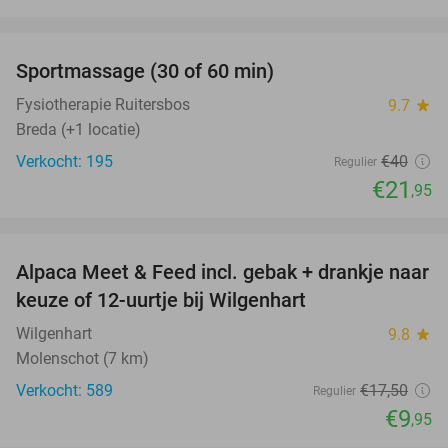
favorite_border
Sportmassage (30 of 60 min)
45%
Fysiotherapie Ruitersbos
9.7
star
Breda (+1 locatie)
Verkocht: 195
€40
Regulier
€21
,95
favorite_border
Alpaca Meet & Feed incl. gebak + drankje naar
43%
keuze of 12-uurtje bij Wilgenhart
Wilgenhart
9.8
star
Molenschot (7 km)
Verkocht: 589
€17
,50
Regulier
€9
,95