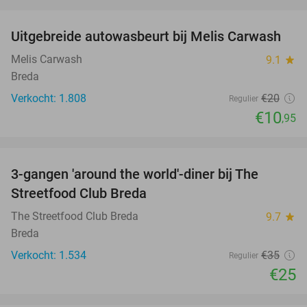
favorite_border
Uitgebreide autowasbeurt bij Melis Carwash
45%
Melis Carwash
9.1
star
Breda
Verkocht: 1.808
€20
Regulier
€10
,95
favorite_border
3-gangen 'around the world'-diner bij The
29%
Streetfood Club Breda
The Streetfood Club Breda
9.7
star
Breda
Verkocht: 1.534
€35
Regulier
€25