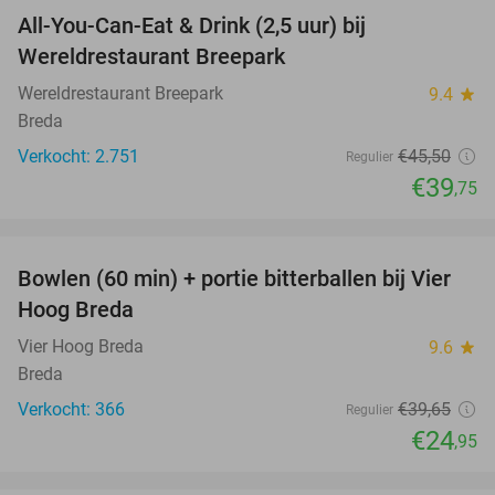
All-You-Can-Eat & Drink (2,5 uur) bij
13%
Wereldrestaurant Breepark
Wereldrestaurant Breepark
9.4
star
Breda
Verkocht: 2.751
€45
,50
Regulier
€39
,75
favorite_border
Bowlen (60 min) + portie bitterballen bij Vier
37%
Hoog Breda
Vier Hoog Breda
9.6
star
Breda
Verkocht: 366
€39
,65
Regulier
€24
,95
favorite_border