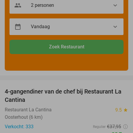
Zoek Restaurant
favorite_border
4-gangendiner van de chef bij Restaurant La
32%
Cantina
Restaurant La Cantina
9.5
star
Oosterhout (6 km)
Verkocht: 333
€37
,95
Regulier