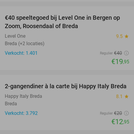
favorite_border
€40 speeltegoed bij Level One in Bergen op
50%
Zoom, Roosendaal of Breda
Level One
9.5
star
Breda (+2 locaties)
Verkocht: 1.401
€40
Regulier
€19
,95
favorite_border
2-gangendiner à la carte bij Happy Italy Breda
35%
Happy Italy Breda
8.1
star
Breda
Verkocht: 3.792
€20
Regulier
€12
,95
favorite_border