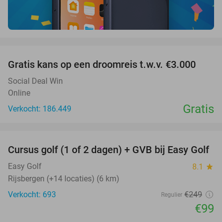
favorite_border
Gratis kans op een droomreis t.w.v. €3.000
Social Deal Win
Online
Gratis
Verkocht: 186.449
favorite_border
Cursus golf (1 of 2 dagen) + GVB bij Easy Golf
60%
Easy Golf
8.1
star
Rijsbergen (+14 locaties) (6 km)
Verkocht: 693
€249
Regulier
€99