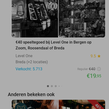
€40 speeltegoed bij Level One in Bergen op
Zoom, Roosendaal of Breda
Level One
9.5
star
Breda (+2 locaties)
Verkocht: 5.713
€40
Regulier
€19
,95
Anderen bekeken ook
46%