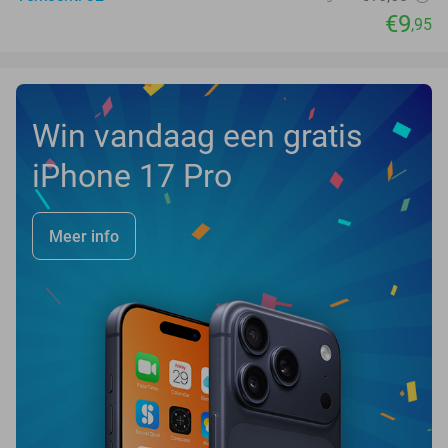
€9
,95
Win vandaag een gratis
iPhone 17 Pro
Meer info