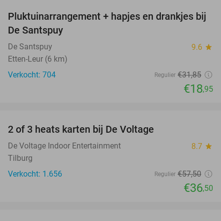
Pluktuinarrangement + hapjes en drankjes bij
41%
De Santspuy
De Santspuy
9.6
star
Etten-Leur (6 km)
Verkocht: 704
€31
,85
Regulier
€18
,95
favorite_border
2 of 3 heats karten bij De Voltage
37%
De Voltage Indoor Entertainment
8.7
star
Tilburg
Verkocht: 1.656
€57
,50
Regulier
€36
,50
favorite_border