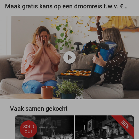
Maak gratis kans op een droomreis t.w.v. €3.000!
play_circle
Vaak samen gekocht
50%
SOLD
OUT