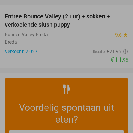
favorite_border
Entree Bounce Valley (2 uur) + sokken +
46%
verkoelende slush puppy
Bounce Valley Breda
9.6
star
Breda
Verkocht: 2.027
€21
,95
Regulier
€11
,95
Voordelig spontaan uit
eten?