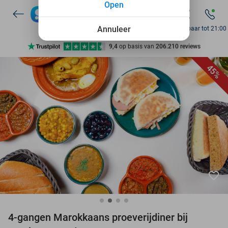
Open
7 dagen per week beschikbaar
10+ miljoen leden
Annuleer
Bereikbaar tot 21:00
9,4
op basis van
206.210 reviews
Ontdek 15.000+ deals
45%
7 dagen per week beschikbaar
10+ miljoen leden
favorite_border
4-gangen Marokkaans proeverijdiner bij