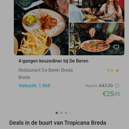
favorite_border
4-gangen keuzediner bij De Beren
Restaurant De Beren Breda
9.6
star
Breda
Verkocht: 1.868
€47
,70
Regulier
€25
,95
Deals in de buurt van Tropicana Breda