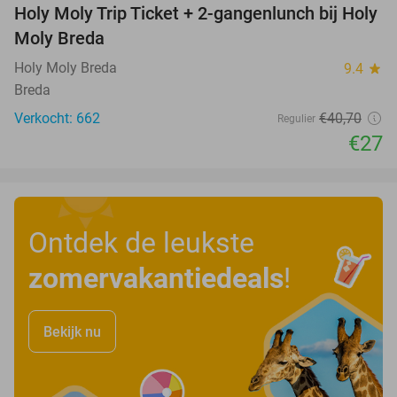
Holy Moly Trip Ticket + 2-gangenlunch bij Holy
34%
Moly Breda
Holy Moly Breda
9.4
star
Breda
Verkocht: 662
€40
,70
Regulier
€27
Ontdek de leukste
zomervakantiedeals
!
Bekijk nu