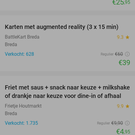
€25
,95
favorite_border
Karten met augmented reality (3 x 15 min)
35%
BattleKart Breda
9.3
star
Breda
Verkocht: 628
€60
Regulier
€39
favorite_border
Friet met saus + snack naar keuze + milkshake
50%
of drankje naar keuze voor dine-in of afhaal
Frietje Houtmarkt
9.9
star
Breda
Verkocht: 1.735
€9
,90
Regulier
€4
,95