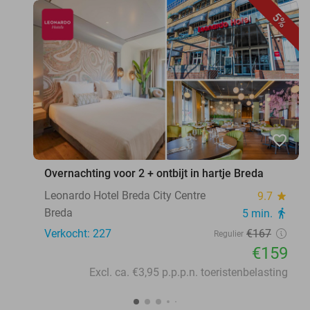
5%
favorite_border
Overnachting voor 2 + ontbijt in hartje Breda
Leonardo Hotel Breda City Centre
9.7
star
Breda
5 min.
directions_walk
Verkocht: 227
€167
Regulier
€159
Excl. ca. €3,95 p.p.p.n. toeristenbelasting