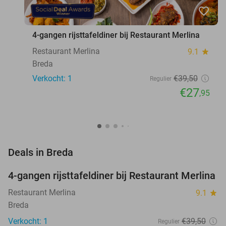
favorite_border
4-gangen rijsttafeldiner bij Restaurant Merlina
Restaurant Merlina
9.1
star
Breda
Verkocht: 1
€39
,50
Regulier
€27
,95
favorite_border
Deals in Breda
4-gangen rijsttafeldiner bij Restaurant Merlina
29%
NEW
TODAY
Restaurant Merlina
9.1
star
Breda
Verkocht: 1
€39
,50
Regulier