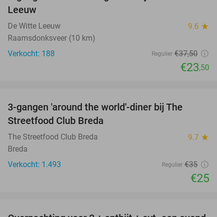
Leeuw
De Witte Leeuw
9.6
star
Raamsdonksveer (10 km)
Verkocht: 188
€37
,50
Regulier
€23
,50
favorite_border
3-gangen 'around the world'-diner bij The
29%
Streetfood Club Breda
The Streetfood Club Breda
9.7
star
Breda
Verkocht: 1.493
€35
Regulier
€25
favorite_border