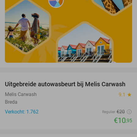
favorite_border
Uitgebreide autowasbeurt bij Melis Carwash
45%
Melis Carwash
9.1
star
Breda
Verkocht: 1.762
€20
Regulier
€10
,95
favorite_border