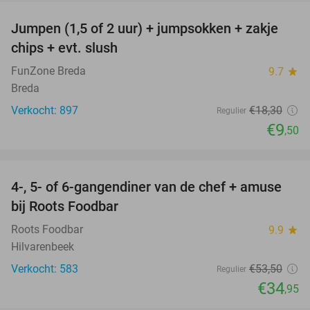
Jumpen (1,5 of 2 uur) + jumpsokken + zakje
48%
chips + evt. slush
FunZone Breda
9.7
star
Breda
Verkocht: 897
€18
,30
Regulier
€9
,50
favorite_border
4-, 5- of 6-gangendiner van de chef + amuse
35%
bij Roots Foodbar
Roots Foodbar
9.9
star
Hilvarenbeek
Verkocht: 583
€53
,50
Regulier
€34
,95