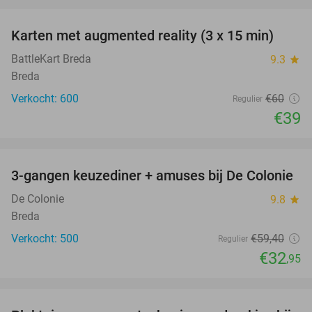
favorite_border
Karten met augmented reality (3 x 15 min)
35%
BattleKart Breda
9.3
star
Breda
Verkocht: 600
€60
Regulier
€39
favorite_border
3-gangen keuzediner + amuses bij De Colonie
45%
De Colonie
9.8
star
Breda
Verkocht: 500
€59
,40
Regulier
€32
,95
favorite_border