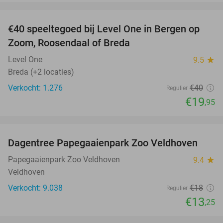
favorite_border
€40 speeltegoed bij Level One in Bergen op
50%
Zoom, Roosendaal of Breda
Level One
9.5
star
Breda (+2 locaties)
Verkocht: 1.276
€40
Regulier
€19
,95
favorite_border
Dagentree Papegaaienpark Zoo Veldhoven
26%
Papegaaienpark Zoo Veldhoven
9.4
star
Veldhoven
Verkocht: 9.038
€18
Regulier
€13
,25
favorite_border