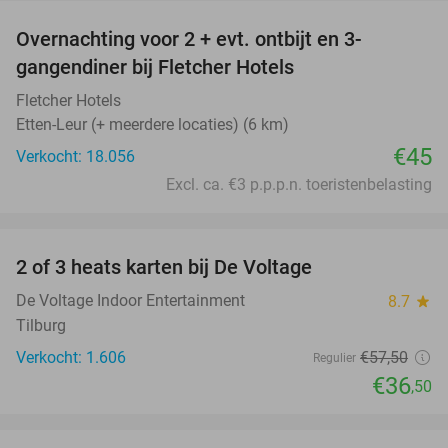
Overnachting voor 2 + evt. ontbijt en 3-
gangendiner bij Fletcher Hotels
Fletcher Hotels
Etten-Leur (+ meerdere locaties) (6 km)
€45
Verkocht: 18.056
Excl. ca. €3 p.p.p.n. toeristenbelasting
favorite_border
2 of 3 heats karten bij De Voltage
37%
De Voltage Indoor Entertainment
8.7
star
Tilburg
Verkocht: 1.606
€57
,50
Regulier
€36
,50
favorite_border