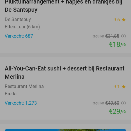
Pluktuinarrangement + hapjes en drankjes bij
41%
De Santspuy
De Santspuy
9.6
star
Etten-Leur (6 km)
Verkocht: 687
€31
,85
Regulier
€18
,95
favorite_border
All-You-Can-Eat sushi + dessert bij Restaurant
39%
Merlina
Restaurant Merlina
9.1
star
Breda
Verkocht: 1.273
€49
,50
Regulier
€29
,95