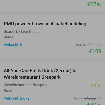
€27
,95
favorite_border
PMU powder brows incl. nabehandeling
56%
NEW
TODAY
Beauty by Lien Breda
Breda
Verkocht: 0
€250
Regulier
€109
favorite_border
All-You-Can-Eat & Drink (2,5 uur) bij
13%
Wereldrestaurant Breepark
Wereldrestaurant Breepark
9.4
star
Breda
Verkocht: 2.672
€45
,50
Regulier
€39