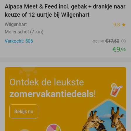
Alpaca Meet & Feed incl. gebak + drankje naar
43%
keuze of 12-uurtje bij Wilgenhart
Wilgenhart
9.8
star
Molenschot (7 km)
Verkocht: 506
€17
,50
Regulier
€9
,95
Ontdek de leukste
zomervakantiedeals
!
Bekijk nu