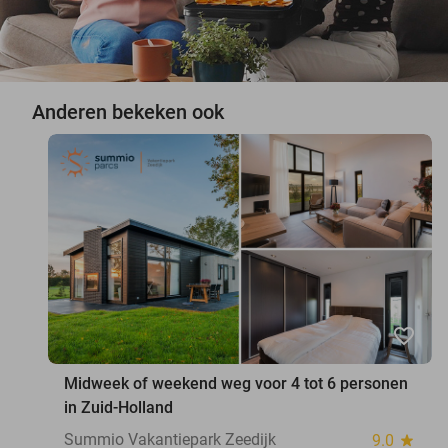
Anderen bekeken ook
favorite_border
Midweek of weekend weg voor 4 tot 6 personen
in Zuid-Holland
Summio Vakantiepark Zeedijk
9.0
star