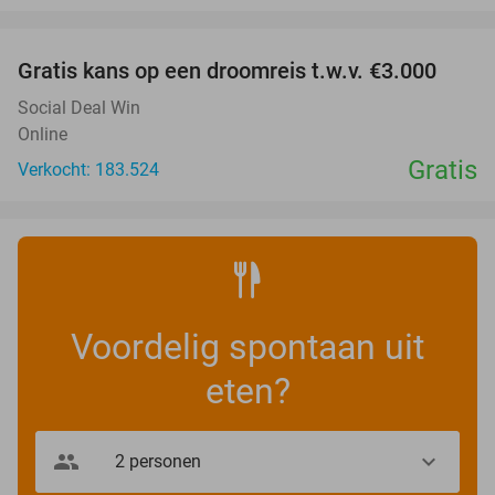
favorite_border
Gratis kans op een droomreis t.w.v. €3.000
Social Deal Win
Online
Gratis
Verkocht: 183.524
Voordelig spontaan uit
eten?