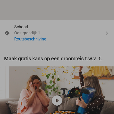
Schoorl
Oostgrasdijk 1
Routebeschrijving
Maak gratis kans op een droomreis t.w.v. €3.000!
play_circle