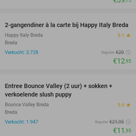
,75
favorite_border
2-gangendiner à la carte bij Happy Italy Breda
35%
Happy Italy Breda
8.1
star
Breda
Verkocht: 3.728
€20
Regulier
€12
,95
favorite_border
Entree Bounce Valley (2 uur) + sokken +
46%
verkoelende slush puppy
Bounce Valley Breda
9.6
star
Breda
Verkocht: 1.947
€21
,95
Regulier
€11
,95