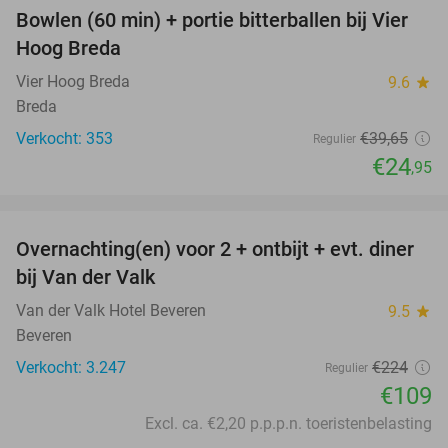
Bowlen (60 min) + portie bitterballen bij Vier
37%
Hoog Breda
Vier Hoog Breda
9.6
star
Breda
Verkocht: 353
€39
,65
Regulier
€24
,95
favorite_border
Overnachting(en) voor 2 + ontbijt + evt. diner
51%
bij Van der Valk
Van der Valk Hotel Beveren
9.5
star
Beveren
Verkocht: 3.247
€224
Regulier
€109
Excl. ca. €2,20 p.p.p.n. toeristenbelasting