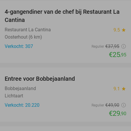
4-gangendiner van de chef bij Restaurant La
32%
Cantina
Restaurant La Cantina
9.5
star
Oosterhout (6 km)
Verkocht: 307
€37
,95
Regulier
€25
,95
favorite_border
Entree voor Bobbejaanland
40%
Bobbejaanland
9.1
star
Lichtaart
Verkocht: 20.220
€49
,90
Regulier
€29
,90
favorite_border