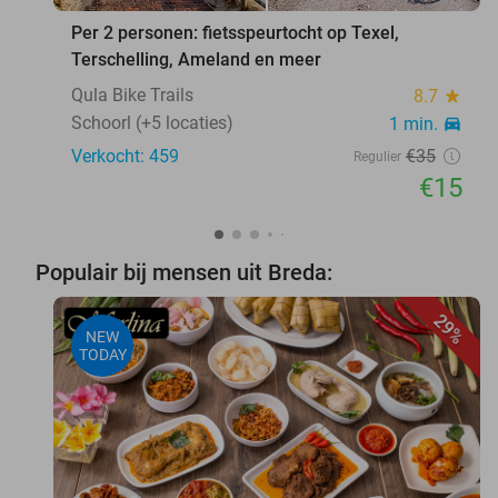
Per 2 personen: fietsspeurtocht op Texel,
Terschelling, Ameland en meer
Qula Bike Trails
8.7
star
Schoorl (+5 locaties)
1 min.
directions_car
Verkocht: 459
€35
Regulier
€15
Populair bij mensen uit Breda:
29%
NEW
TODAY