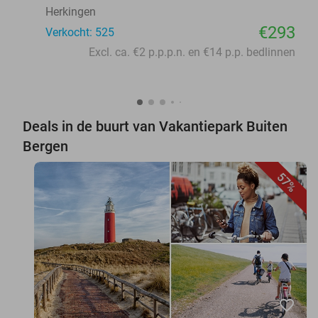
Herkingen
€293
Verkocht: 525
Excl. ca. €2 p.p.p.n. en €14 p.p. bedlinnen
Deals in de buurt van Vakantiepark Buiten
Bergen
57%
favorite_border