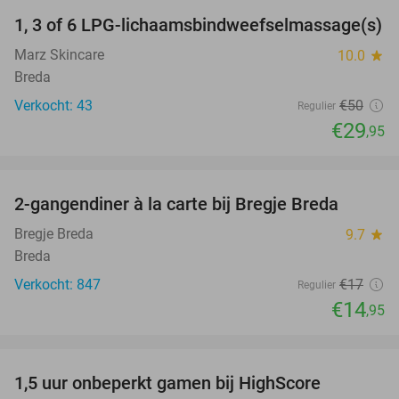
1, 3 of 6 LPG-lichaamsbindweefselmassage(s)
40%
Marz Skincare
10.0
star
Breda
Verkocht: 43
€50
Regulier
€29
,95
favorite_border
2-gangendiner à la carte bij Bregje Breda
12%
Bregje Breda
9.7
star
Breda
Verkocht: 847
€17
Regulier
€14
,95
favorite_border
1,5 uur onbeperkt gamen bij HighScore
33%