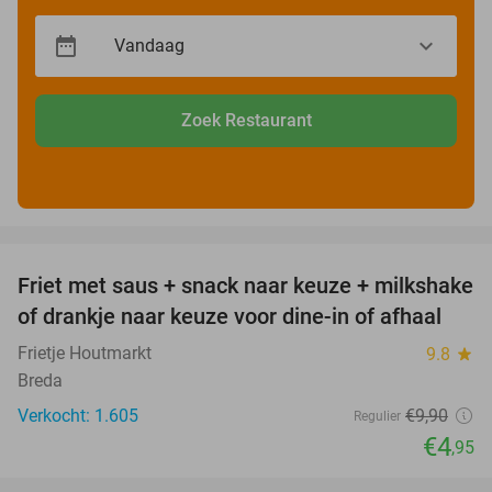
Zoek Restaurant
favorite_border
Friet met saus + snack naar keuze + milkshake
50%
of drankje naar keuze voor dine-in of afhaal
Frietje Houtmarkt
9.8
star
Breda
Verkocht: 1.605
€9
,90
Regulier
€4
,95
favorite_border