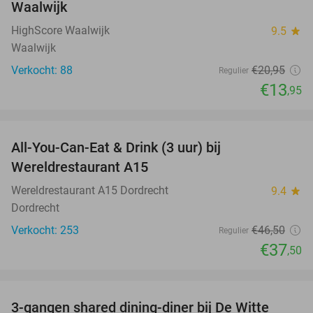
Waalwijk
HighScore Waalwijk
9.5
star
Waalwijk
Verkocht: 88
€20
,95
Regulier
€13
,95
favorite_border
All-You-Can-Eat & Drink (3 uur) bij
19%
Wereldrestaurant A15
Wereldrestaurant A15 Dordrecht
9.4
star
Dordrecht
Verkocht: 253
€46
,50
Regulier
€37
,50
favorite_border
3-gangen shared dining-diner bij De Witte
37%