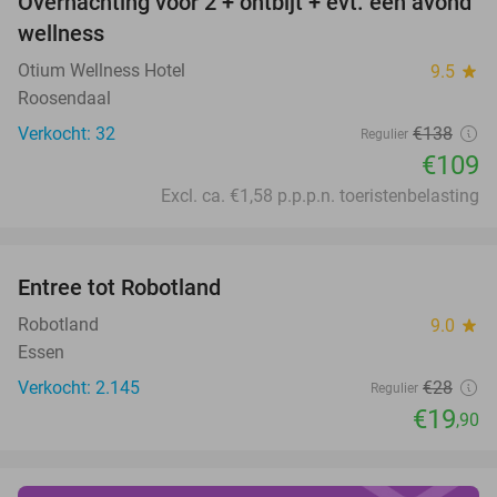
Overnachting voor 2 + ontbijt + evt. een avond
21%
wellness
Otium Wellness Hotel
9.5
star
Roosendaal
Verkocht: 32
€138
Regulier
€109
Excl. ca. €1,58 p.p.p.n. toeristenbelasting
favorite_border
Entree tot Robotland
29%
Robotland
9.0
star
Essen
Verkocht: 2.145
€28
Regulier
€19
,90