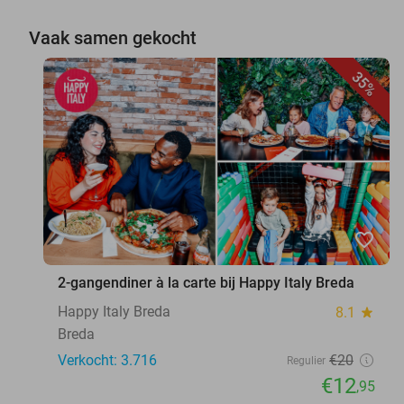
Vaak samen gekocht
35%
favorite_border
2-gangendiner à la carte bij Happy Italy Breda
Happy Italy Breda
8.1
star
Breda
Verkocht: 3.716
€20
Regulier
€12
,95