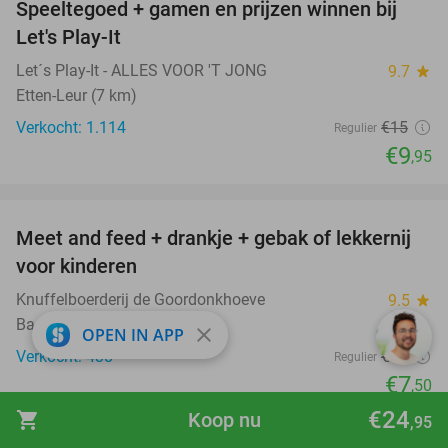
Speeltegoed + gamen en prijzen winnen bij
34%
Let's Play-It
Let´s Play-It - ALLES VOOR 'T JONG
9.7
star
Etten-Leur (7 km)
Verkocht: 1.114
€15
Regulier
€9
,95
favorite_border
Meet and feed + drankje + gebak of lekkernij
25%
voor kinderen
Knuffelboerderij de Goordonkhoeve
9.5
star
Baarle-Nassau (14 km)
close
OPEN IN APP
Verkocht: 438
€10
Regulier
€7
,50
favorite_border
€24
shopping_cart
Koop nu
,95