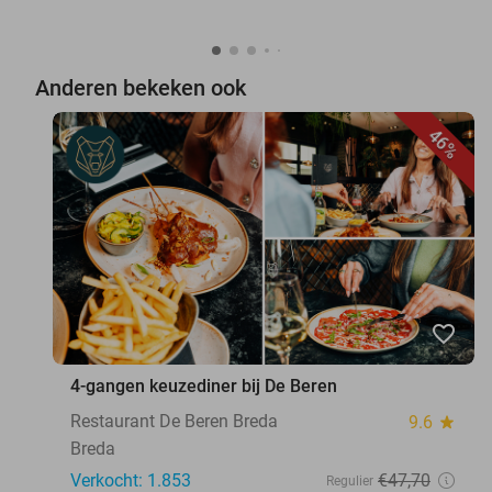
Anderen bekeken ook
46%
favorite_border
4-gangen keuzediner bij De Beren
Restaurant De Beren Breda
9.6
star
Breda
Verkocht: 1.853
€47
,70
Regulier