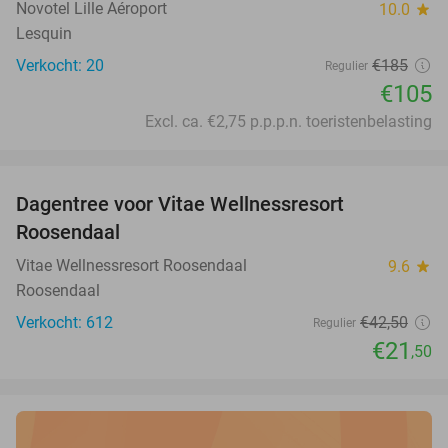
Novotel Lille Aéroport
10.0
star
Lesquin
Verkocht: 20
€185
Regulier
€105
Excl. ca. €2,75 p.p.p.n. toeristenbelasting
favorite_border
Dagentree voor Vitae Wellnessresort
49%
Roosendaal
Vitae Wellnessresort Roosendaal
9.6
star
Roosendaal
Verkocht: 612
€42
,50
Regulier
€21
,50