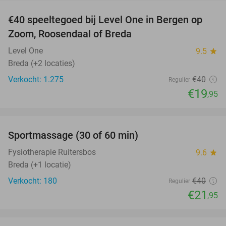
€40 speeltegoed bij Level One in Bergen op
50%
Zoom, Roosendaal of Breda
Level One
9.5
star
Breda (+2 locaties)
Verkocht: 1.275
€40
Regulier
€19
,95
favorite_border
Sportmassage (30 of 60 min)
45%
Fysiotherapie Ruitersbos
9.6
star
Breda (+1 locatie)
Verkocht: 180
€40
Regulier
€21
,95
favorite_border