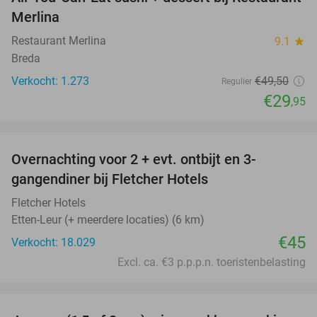
39%
Merlina
Restaurant Merlina
9.1
star
Breda
Verkocht: 1.273
€49
,50
Regulier
€29
,95
favorite_border
Overnachting voor 2 + evt. ontbijt en 3-
gangendiner bij Fletcher Hotels
Fletcher Hotels
Etten-Leur (+ meerdere locaties) (6 km)
€45
Verkocht: 18.029
Excl. ca. €3 p.p.p.n. toeristenbelasting
favorite_border