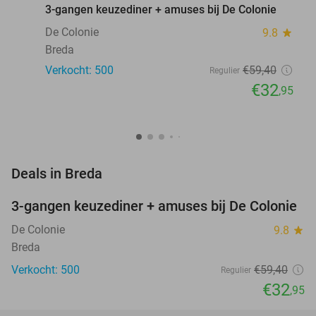
3-gangen keuzediner + amuses bij De Colonie
De Colonie
9.8
star
Breda
Verkocht: 500
€59
,40
Regulier
€32
,95
favorite_border
Deals in Breda
3-gangen keuzediner + amuses bij De Colonie
45%
De Colonie
9.8
star
Breda
Verkocht: 500
€59
,40
Regulier
€32
,95
favorite_border