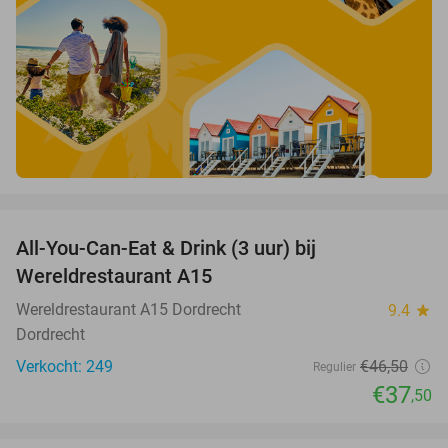
favorite_border
All-You-Can-Eat & Drink (3 uur) bij
19%
Wereldrestaurant A15
Wereldrestaurant A15 Dordrecht
9.4
star
Dordrecht
Verkocht: 249
€46
,50
Regulier
€37
,50
favorite_border