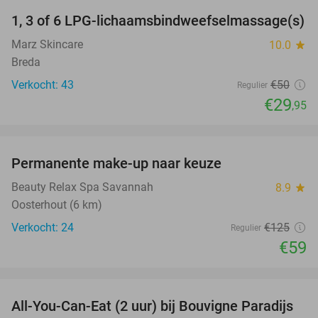
1, 3 of 6 LPG-lichaamsbindweefselmassage(s)
40%
Marz Skincare
10.0
star
Breda
Verkocht: 43
€50
Regulier
€29
,95
favorite_border
Permanente make-up naar keuze
53%
Beauty Relax Spa Savannah
8.9
star
Oosterhout (6 km)
Verkocht: 24
€125
Regulier
€59
favorite_border
All-You-Can-Eat (2 uur) bij Bouvigne Paradijs
21%