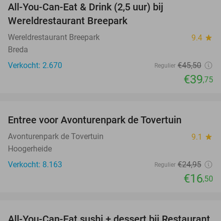
All-You-Can-Eat & Drink (2,5 uur) bij
13%
Wereldrestaurant Breepark
Wereldrestaurant Breepark
9.4
star
Breda
Verkocht: 2.670
€45
,50
Regulier
€39
,75
favorite_border
Entree voor Avonturenpark de Tovertuin
34%
Avonturenpark de Tovertuin
9.1
star
Hoogerheide
Verkocht: 8.163
€24
,95
Regulier
€16
,50
favorite_border
All-You-Can-Eat sushi + dessert bij Restaurant