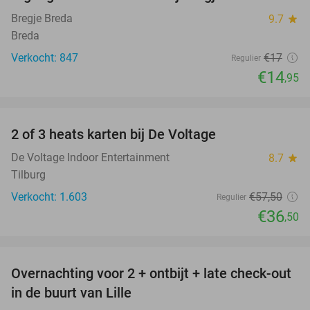
12%
Bregje Breda
9.7
star
Breda
Verkocht: 847
€17
Regulier
€14
,95
favorite_border
2 of 3 heats karten bij De Voltage
37%
De Voltage Indoor Entertainment
8.7
star
Tilburg
Verkocht: 1.603
€57
,50
Regulier
€36
,50
favorite_border
Overnachting voor 2 + ontbijt + late check-out
43%
in de buurt van Lille