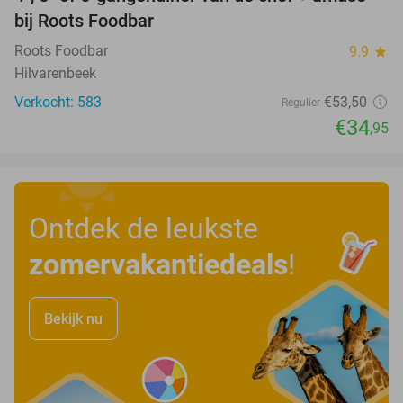
35%
bij Roots Foodbar
Roots Foodbar
9.9
star
Hilvarenbeek
Verkocht: 583
€53
,50
Regulier
€34
,95
Ontdek de leukste
zomervakantiedeals
!
Bekijk nu