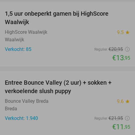
1,5 uur onbeperkt gamen bij HighScore
33%
NEW
Waalwijk
TODAY
HighScore Waalwijk
9.5
star
Waalwijk
Verkocht: 85
€20
,95
Regulier
€13
,95
favorite_border
Entree Bounce Valley (2 uur) + sokken +
46%
verkoelende slush puppy
Bounce Valley Breda
9.6
star
Breda
Verkocht: 1.940
€21
,95
Regulier
€11
,95