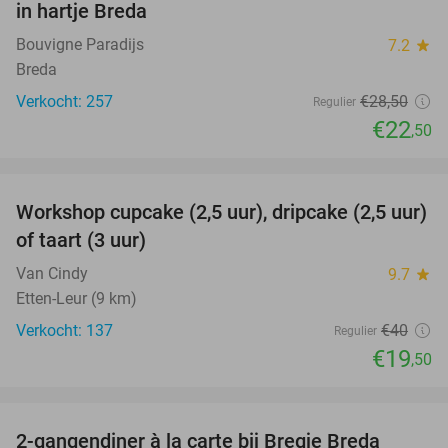
in hartje Breda
Bouvigne Paradijs
7.2
star
Breda
Verkocht: 257
€28
,50
Regulier
€22
,50
favorite_border
Workshop cupcake (2,5 uur), dripcake (2,5 uur)
51%
of taart (3 uur)
Van Cindy
9.7
star
Etten-Leur (9 km)
Verkocht: 137
€40
Regulier
€19
,50
favorite_border
2-gangendiner à la carte bij Bregje Breda