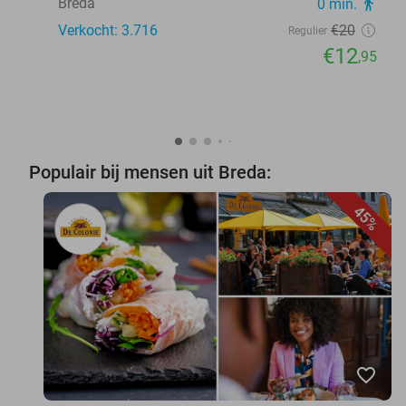
Breda
0 min.
directions_walk
Verkocht: 3.716
€20
Regulier
€12
,95
Populair bij mensen uit Breda:
45%
favorite_border