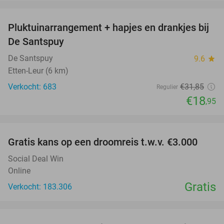
favorite_border
Pluktuinarrangement + hapjes en drankjes bij
41%
De Santspuy
De Santspuy
9.6
star
Etten-Leur (6 km)
Verkocht: 683
€31
,85
Regulier
€18
,95
favorite_border
Gratis kans op een droomreis t.w.v. €3.000
Social Deal Win
Online
Gratis
Verkocht: 183.306
favorite_border