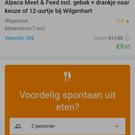
Alpaca Meet & Feed incl. gebak + drankje naar
43%
keuze of 12-uurtje bij Wilgenhart
Wilgenhart
9.8
star
Molenschot (7 km)
Verkocht: 506
€17
,50
Regulier
€9
,95
Voordelig spontaan uit
eten?