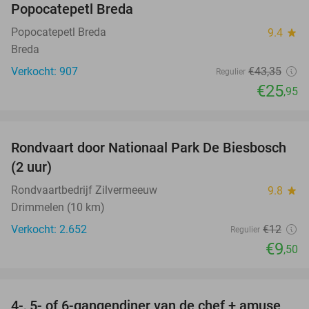
Popocatepetl Breda
Popocatepetl Breda
9.4
star
Breda
Verkocht: 907
€43
,35
Regulier
€25
,95
favorite_border
Rondvaart door Nationaal Park De Biesbosch
21%
(2 uur)
Rondvaartbedrijf Zilvermeeuw
9.8
star
Drimmelen (10 km)
Verkocht: 2.652
€12
Regulier
€9
,50
favorite_border
4-, 5- of 6-gangendiner van de chef + amuse