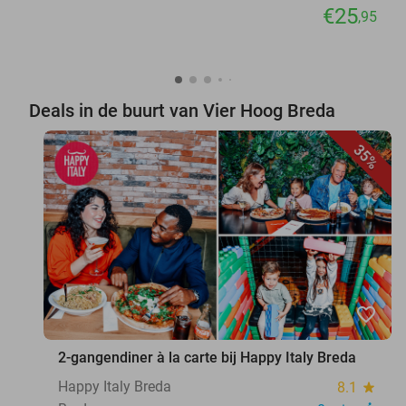
€25
,95
Deals in de buurt van Vier Hoog Breda
35%
favorite_border
2-gangendiner à la carte bij Happy Italy Breda
Happy Italy Breda
8.1
star