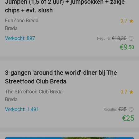
Jumpen (1,5 of 2 uur) + jumpsokken + zakje
48%
chips + evt. slush
FunZone Breda
9.7
star
Breda
Verkocht: 897
€18
,30
Regulier
€9
,50
favorite_border
3-gangen 'around the world'-diner bij The
29%
Streetfood Club Breda
The Streetfood Club Breda
9.7
star
Breda
Verkocht: 1.491
€35
Regulier
€25