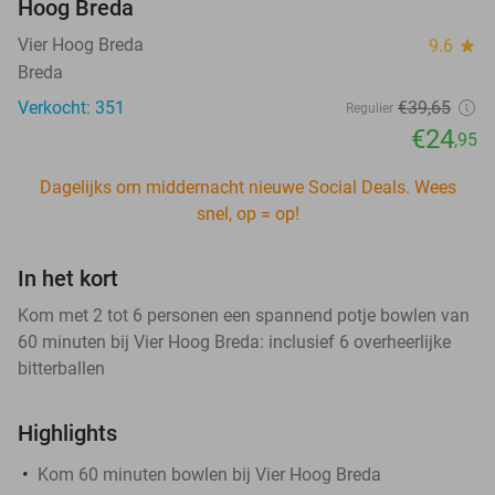
Hoog Breda
Vier Hoog Breda
9.6
star
Breda
Verkocht: 351
€39
,65
Regulier
€24
,95
Dagelijks om middernacht nieuwe Social Deals. Wees
snel, op = op!
In het kort
Kom met 2 tot 6 personen een spannend potje bowlen van
60 minuten bij Vier Hoog Breda: inclusief 6 overheerlijke
bitterballen
Highlights
Kom 60 minuten bowlen bij Vier Hoog Breda