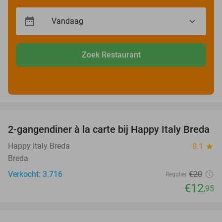
Zoek Restaurant
favorite_border
2-gangendiner à la carte bij Happy Italy Breda
35%
Happy Italy Breda
8.1
star
Breda
Verkocht: 3.716
€20
Regulier
€12
,95
favorite_border