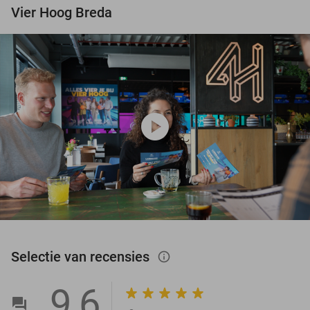
Vier Hoog Breda
play_circle
Selectie van recensies
info_outlined
9,6