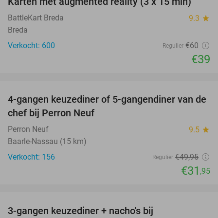
Karten met augmented reality (3 x 15 min)
35%
BattleKart Breda
9.3
star
Breda
Verkocht: 600
€60
Regulier
€39
favorite_border
4-gangen keuzediner of 5-gangendiner van de
36%
chef bij Perron Neuf
Perron Neuf
9.5
star
Baarle-Nassau (15 km)
Verkocht: 156
€49
,95
Regulier
€31
,95
favorite_border
3-gangen keuzediner + nacho's bij
40%