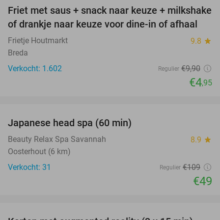
Friet met saus + snack naar keuze + milkshake
50%
of drankje naar keuze voor dine-in of afhaal
Frietje Houtmarkt
9.8
star
Breda
Verkocht: 1.602
€9
,90
Regulier
€4
,95
favorite_border
Japanese head spa (60 min)
55%
Beauty Relax Spa Savannah
8.9
star
Oosterhout (6 km)
Verkocht: 31
€109
Regulier
€49
favorite_border