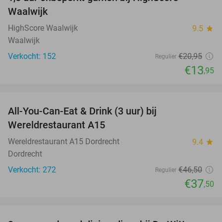
33%
Waalwijk
HighScore Waalwijk
9.5
star
Waalwijk
Verkocht: 152
€20
,95
Regulier
€13
,95
favorite_border
All-You-Can-Eat & Drink (3 uur) bij
19%
Wereldrestaurant A15
Wereldrestaurant A15 Dordrecht
9.4
star
Dordrecht
Verkocht: 272
€46
,50
Regulier
€37
,50
favorite_border