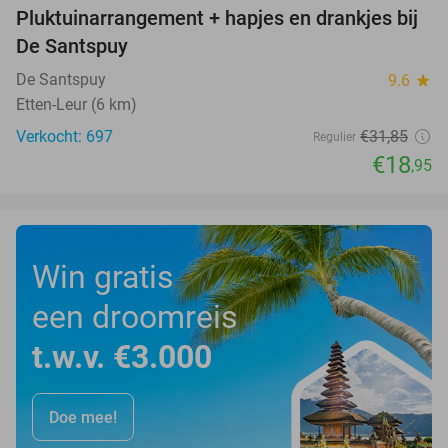
Pluktuinarrangement + hapjes en drankjes bij
41%
De Santspuy
De Santspuy
9.6
star
Etten-Leur (6 km)
Verkocht: 697
€31
,85
Regulier
€18
,95
Win gratis
een droomreis
t.w.v. €3.000
Doe mee!