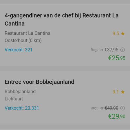
favorite_border
4-gangendiner van de chef bij Restaurant La
32%
Cantina
Restaurant La Cantina
9.5
star
Oosterhout (6 km)
Verkocht: 321
€37
,95
Regulier
€25
,95
favorite_border
Entree voor Bobbejaanland
40%
Bobbejaanland
9.1
star
Lichtaart
Verkocht: 20.331
€49
,90
Regulier
€29
,90