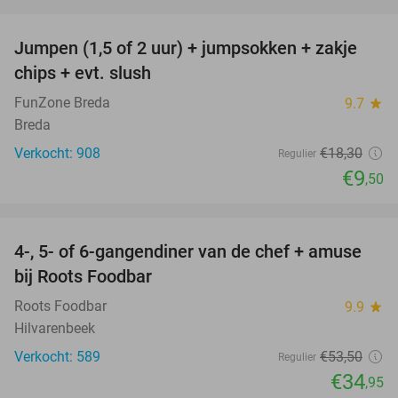
favorite_border
Jumpen (1,5 of 2 uur) + jumpsokken + zakje
48%
chips + evt. slush
FunZone Breda
9.7
star
Breda
Verkocht: 908
€18
,30
Regulier
€9
,50
favorite_border
4-, 5- of 6-gangendiner van de chef + amuse
35%
bij Roots Foodbar
Roots Foodbar
9.9
star
Hilvarenbeek
Verkocht: 589
€53
,50
Regulier
€34
,95