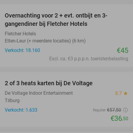
favorite_border
Overnachting voor 2 + evt. ontbijt en 3-
gangendiner bij Fletcher Hotels
Fletcher Hotels
Etten-Leur (+ meerdere locaties) (6 km)
€45
Verkocht: 18.160
Excl. ca. €3 p.p.p.n. toeristenbelasting
favorite_border
2 of 3 heats karten bij De Voltage
37%
De Voltage Indoor Entertainment
8.7
star
Tilburg
Verkocht: 1.633
€57
,50
Regulier
€36
,50
favorite_border