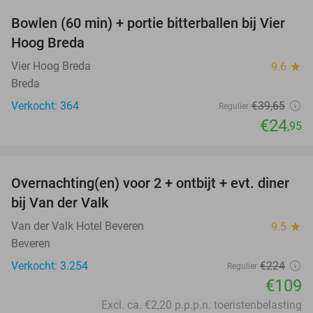
Bowlen (60 min) + portie bitterballen bij Vier
37%
Hoog Breda
Vier Hoog Breda
9.6
star
Breda
Verkocht: 364
€39
,65
Regulier
€24
,95
favorite_border
Overnachting(en) voor 2 + ontbijt + evt. diner
51%
bij Van der Valk
Van der Valk Hotel Beveren
9.5
star
Beveren
Verkocht: 3.254
€224
Regulier
€109
Excl. ca. €2,20 p.p.p.n. toeristenbelasting