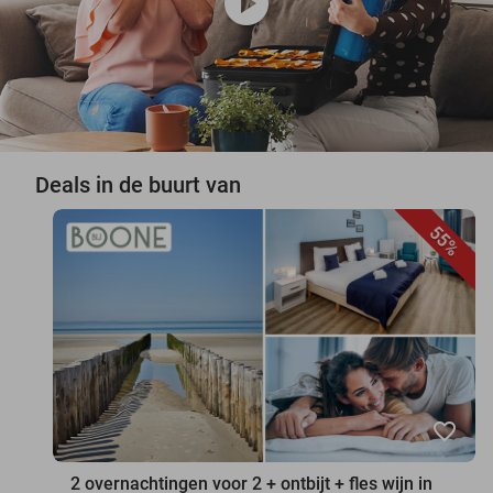
play_circle
Deals in de buurt van
55%
favorite_border
2 overnachtingen voor 2 + ontbijt + fles wijn in