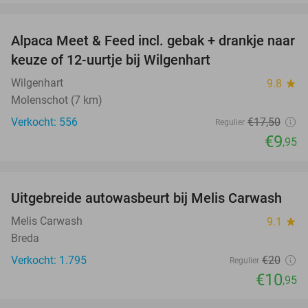
favorite_border
Alpaca Meet & Feed incl. gebak + drankje naar
43%
keuze of 12-uurtje bij Wilgenhart
Wilgenhart
9.8
star
Molenschot (7 km)
Verkocht: 556
€17
,50
Regulier
€9
,95
favorite_border
Uitgebreide autowasbeurt bij Melis Carwash
45%
Melis Carwash
9.1
star
Breda
Verkocht: 1.795
€20
Regulier
€10
,95
favorite_border