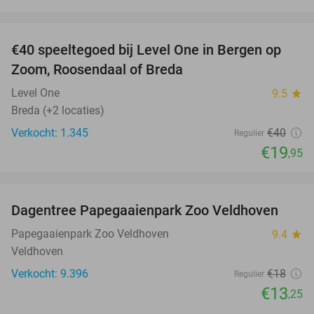
favorite_border
€40 speeltegoed bij Level One in Bergen op
50%
Zoom, Roosendaal of Breda
Level One
9.5
star
Breda (+2 locaties)
Verkocht: 1.345
€40
Regulier
€19
,95
favorite_border
Dagentree Papegaaienpark Zoo Veldhoven
26%
Papegaaienpark Zoo Veldhoven
9.4
star
Veldhoven
Verkocht: 9.396
€18
Regulier
€13
,25