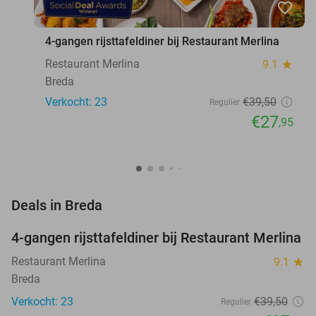
favorite_border
4-gangen rijsttafeldiner bij Restaurant Merlina
Restaurant Merlina
9.1
star
Breda
Verkocht: 23
€39
,50
Regulier
€27
,95
favorite_border
Deals in Breda
4-gangen rijsttafeldiner bij Restaurant Merlina
29%
NEW
TODAY
Restaurant Merlina
9.1
star
Breda
Verkocht: 23
€39
,50
Regulier