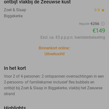
ontbijt vlakbij de Zeeuwse kust
Zoet & Slaap
9.9
star
Biggekerke
€256
Regulier
€149
Excl. ca. €3 p.p.p.n. toeristenbelasting
Binnenkort online::
Uitverkocht!
In het kort
Voor 2 of 4 personen: 2 ontspannen overnachtingen in een
2-persoons- of familiekamer inclusief fles bubbels en
ontbijt bij Zoet & Slaap in Biggekerke, vlakbij het Zeeuwse
strand
Highlights