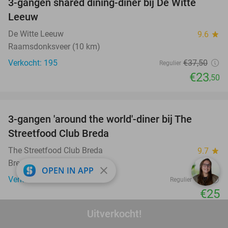
3-gangen shared dining-diner bij De Witte
37%
Leeuw
De Witte Leeuw
9.6
star
Raamsdonksveer (10 km)
Verkocht: 195
€37
,50
Regulier
€23
,50
favorite_border
3-gangen 'around the world'-diner bij The
29%
Streetfood Club Breda
The Streetfood Club Breda
9.7
star
Breda
close
OPEN IN APP
Verkocht: 1.519
€35
Regulier
€25
favorite_border
Uitverkocht!