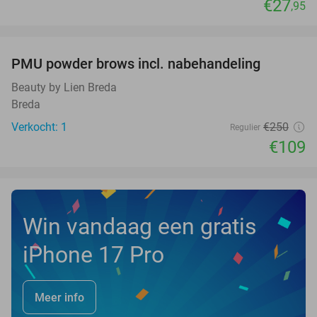
€27
,95
favorite_border
PMU powder brows incl. nabehandeling
56%
NEW
TODAY
Beauty by Lien Breda
Breda
Verkocht: 1
€250
Regulier
€109
Win vandaag een gratis
iPhone 17 Pro
Meer info