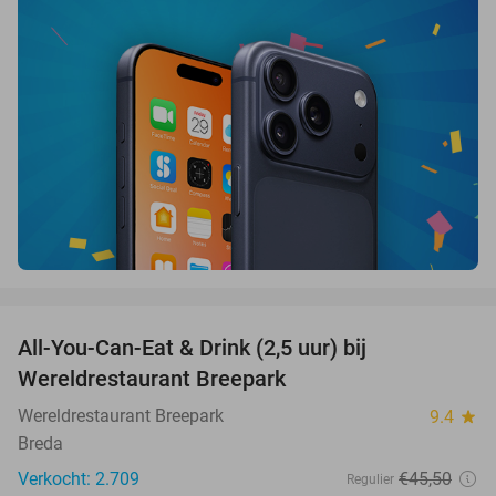
favorite_border
All-You-Can-Eat & Drink (2,5 uur) bij
13%
Wereldrestaurant Breepark
Wereldrestaurant Breepark
9.4
star
Breda
Verkocht: 2.709
€45
,50
Regulier