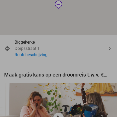
hotel
Biggekerke
Dorpsstraat 1
Routebeschrijving
Maak gratis kans op een droomreis t.w.v. €3.000!