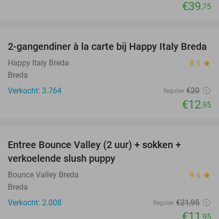
€39
,75
favorite_border
2-gangendiner à la carte bij Happy Italy Breda
35%
Happy Italy Breda
8.1
star
Breda
Verkocht: 3.764
€20
Regulier
€12
,95
favorite_border
Entree Bounce Valley (2 uur) + sokken +
46%
verkoelende slush puppy
Bounce Valley Breda
9.6
star
Breda
Verkocht: 2.008
€21
,95
Regulier
€11
,95