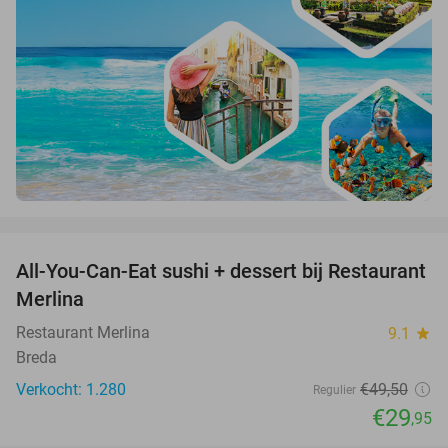
favorite_border
All-You-Can-Eat sushi + dessert bij Restaurant
39%
Merlina
Restaurant Merlina
9.1
star
Breda
Verkocht: 1.280
€49
,50
Regulier
€29
,95