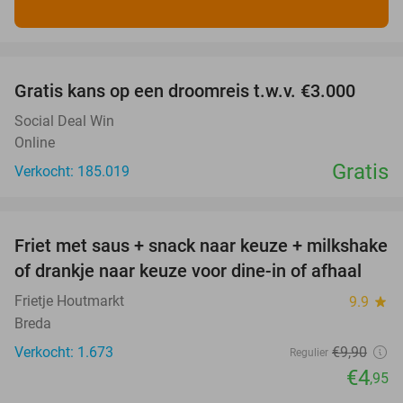
favorite_border
Gratis kans op een droomreis t.w.v. €3.000
Social Deal Win
Online
Gratis
Verkocht: 185.019
favorite_border
Friet met saus + snack naar keuze + milkshake
50%
of drankje naar keuze voor dine-in of afhaal
Frietje Houtmarkt
9.9
star
Breda
Verkocht: 1.673
€9
,90
Regulier
€4
,95