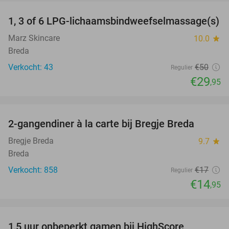
1, 3 of 6 LPG-lichaamsbindweefselmassage(s)
40%
Marz Skincare
10.0
star
Breda
Verkocht: 43
€50
Regulier
€29
,95
favorite_border
2-gangendiner à la carte bij Bregje Breda
12%
Bregje Breda
9.7
star
Breda
Verkocht: 858
€17
Regulier
€14
,95
favorite_border
1,5 uur onbeperkt gamen bij HighScore