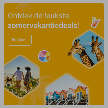
Ontdek de leukste
zomervakantiedeals
!
Bekijk nu