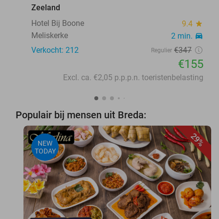
Zeeland
Hotel Bij Boone
9.4
star
Meliskerke
2 min.
directions_car
Verkocht: 212
€347
Regulier
€155
Excl. ca. €2,05 p.p.p.n. toeristenbelasting
Populair bij mensen uit Breda:
29%
NEW
TODAY