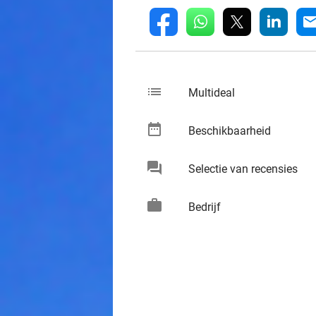
whatsapp
linkedin
fb
mai
list
keybo
Multideal
date_range
keybo
Beschikbaarheid
chat
keybo
Selectie van recensies
work
keybo
Bedrijf