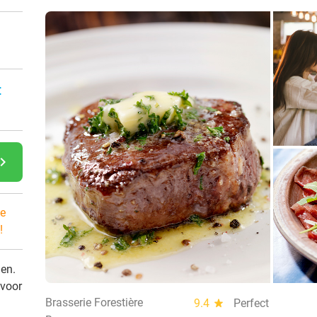
:
gate_next
e
!
den.
 voor
Brasserie Forestière
9.4
star
Perfect