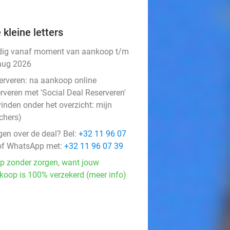
 kleine letters
dig vanaf moment van aankoop t/m
aug 2026
erveren:
na aankoop online
rveren met 'Social Deal Reserveren'
vinden onder het overzicht:
mijn
chers
)
gen over de deal? Bel:
+32 11 96 07
f WhatsApp met:
+32 11 96 07 39
p zonder zorgen, want jouw
koop is 100% verzekerd (meer info)