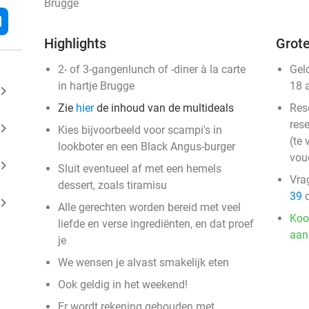
Brugge
l
Highlights
Grote
2- of 3-gangenlunch of -diner à la carte
Gel
in hartje Brugge
18 
ard_arrow_right
Zie
hier
de inhoud van de multideals
Res
rese
ard_arrow_right
Kies bijvoorbeeld voor scampi's in
(te 
lookboter en een Black Angus-burger
vou
ard_arrow_right
Sluit eventueel af met een hemels
Vra
dessert, zoals tiramisu
39
o
ard_arrow_right
Alle gerechten worden bereid met veel
Koo
liefde en verse ingrediënten, en dat proef
aan
je
We wensen je alvast smakelijk eten
Ook geldig in het weekend!
Er wordt rekening gehouden met