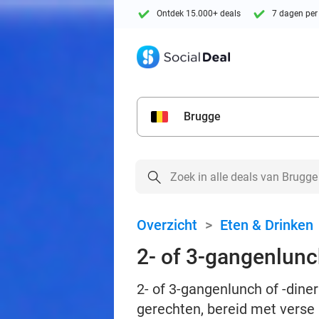
Ontdek 15.000+ deals
7 dagen per
Brugge
Overzicht
>
Eten & Drinken
2- of 3-gangenlunch
2- of 3-gangenlunch of -diner
gerechten, bereid met verse