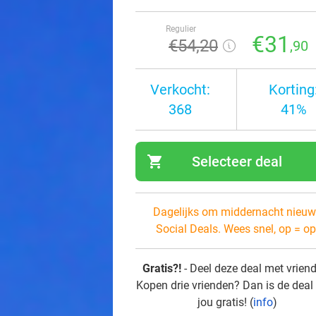
Regulier
€31
€54
,20
,90
Verkocht:
Korting
368
41%
shopping_cart
Selecteer deal
navi
Dagelijks om middernacht nieuw
Social Deals. Wees snel, op = op
Gratis?!
- Deel deze deal met vrien
Kopen drie vrienden? Dan is de deal
jou gratis! (
info
)