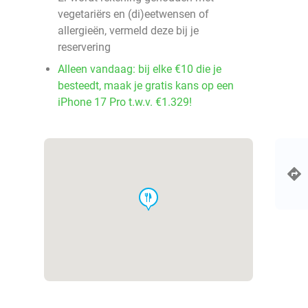
vegetariërs en (di)eetwensen of
allergieën, vermeld deze bij je
reservering
Alleen vandaag: bij elke €10 die je
besteedt, maak je gratis kans op een
iPhone 17 Pro t.w.v. €1.329!
food