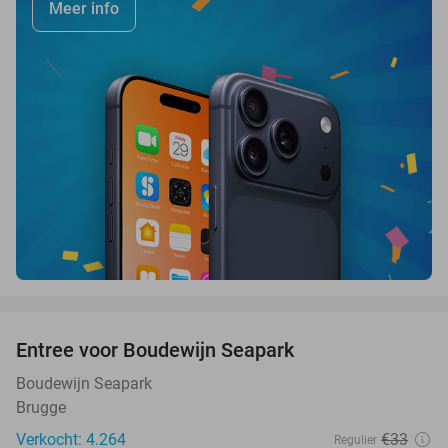
Meer info
favorite_border
Entree voor Boudewijn Seapark
35%
Boudewijn Seapark
Brugge
Verkocht: 4.264
€33
Regulier