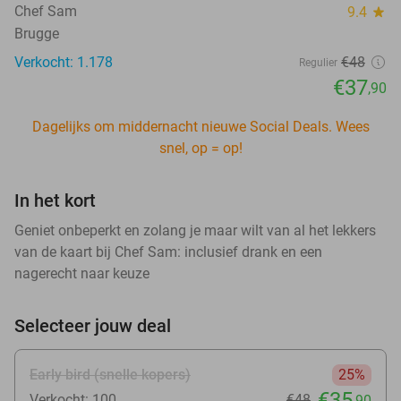
Chef Sam
9.4
star
Brugge
Verkocht: 1.178
€48
Regulier
€37
,90
Dagelijks om middernacht nieuwe Social Deals. Wees
snel, op = op!
In het kort
Geniet onbeperkt en zolang je maar wilt van al het lekkers
van de kaart bij Chef Sam: inclusief drank en een
nagerecht naar keuze
Selecteer jouw deal
Early bird (snelle kopers)
25%
€35
Verkocht: 100
€48
,90