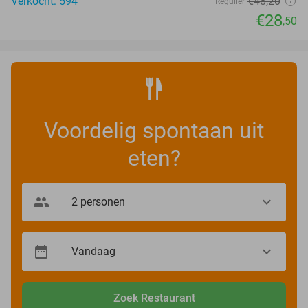
Verkocht: 594
€48
,20
Regulier
€28
,50
Voordelig spontaan uit
eten?
Zoek Restaurant