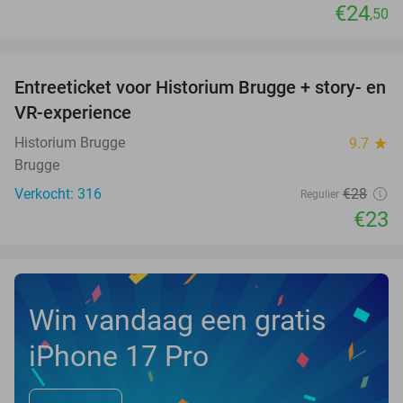
€24
,50
favorite_border
Entreeticket voor Historium Brugge + story- en
18%
VR-experience
Historium Brugge
9.7
star
Brugge
Verkocht: 316
€28
Regulier
€23
Win vandaag een gratis
iPhone 17 Pro