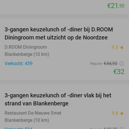
€21
,50
favorite_border
3-gangen keuzelunch of -diner bij D.ROOM
29%
Diningroom met uitzicht op de Noordzee
D.ROOM Diningroom
9.5
star
Blankenberge (10 km)
Verkocht: 459
€44
,90
Regulier
€32
favorite_border
3-gangen keuzelunch of -diner vlak bij het
41%
strand van Blankenberge
Restaurant De Nieuwe Smet
9.8
star
Blankenberge (10 km)