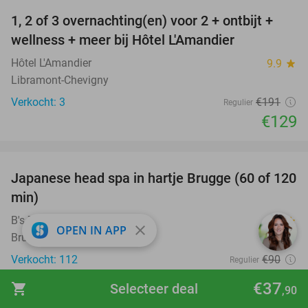
1, 2 of 3 overnachting(en) voor 2 + ontbijt +
32%
NEW
wellness + meer bij Hôtel L'Amandier
TODAY
Hôtel L'Amandier
9.9
star
Libramont-Chevigny
Verkocht: 3
€191
Regulier
€129
favorite_border
Japanese head spa in hartje Brugge (60 of 120
33%
min)
B's Zorgmassage
9.9
star
close
OPEN IN APP
Brugge
Verkocht: 112
€90
Regulier
€59
,90
€37
shopping_cart
Selecteer deal
,90
favorite_border