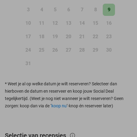
3
4
5
6
7
8
9
10
11
12
13
14
15
16
17
18
19
20
21
22
23
24
25
26
27
28
29
30
31
*
Weet je al op welke datum je wilt reserveren? Selecteer dan
hierboven de datum en reserveer en koop jouw Social Deal
tegelijkertijd. (Weet je nog niet wanneer je wilt reserveren? Geen
zorgen: koop dan via de ‘
koop nu
’-knop én reserveer later)
Selectie van recensies
info_outlined