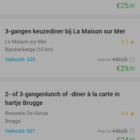
€25
,50
favorite_border
3-gangen keuzediner bij La Maison sur Mer
40%
La Maison sur Mer
9.3
star
Blankenberge (10 km)
Verkocht: 430
€49
,20
Regulier
€29
,50
favorite_border
2- of 3-gangenlunch of -diner à la carte in
46%
hartje Brugge
Brasserie De Hanze
9.9
star
Brugge
Verkocht: 601
€45
,05
Regulier