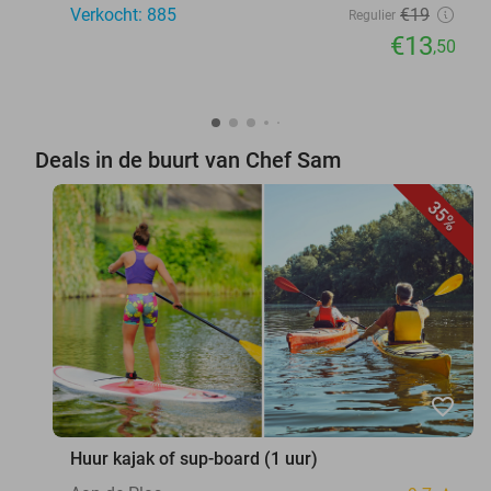
Verkocht: 885
€19
Regulier
€13
,50
Deals in de buurt van Chef Sam
35%
favorite_border
Huur kajak of sup-board (1 uur)