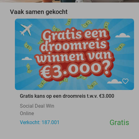
Vaak samen gekocht
favorite_border
Gratis kans op een droomreis t.w.v. €3.000
Social Deal Win
Online
Gratis
Verkocht: 187.001