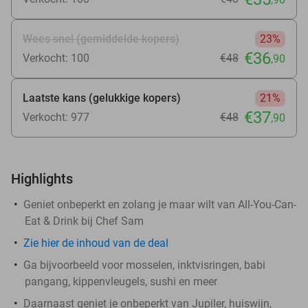
Wees snel (gemiddelde kopers)
23%
€36
Verkocht: 100
€48
,90
Laatste kans (gelukkige kopers)
21%
€37
Verkocht: 977
€48
,90
Highlights
Geniet onbeperkt en zolang je maar wilt van All-You-Can-
Eat & Drink bij Chef Sam
Zie
hier
de inhoud van de deal
Ga bijvoorbeeld voor mosselen, inktvisringen, babi
pangang, kippenvleugels, sushi en meer
Daarnaast geniet je onbeperkt van Jupiler, huiswijn,