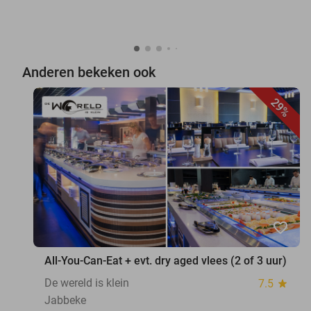
Anderen bekeken ook
29%
favorite_border
All-You-Can-Eat + evt. dry aged vlees (2 of 3 uur)
De wereld is klein
7.5
star
Jabbeke