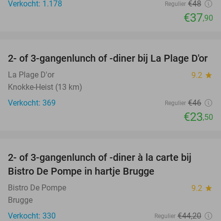
Verkocht: 1.178
€48
Regulier
€37
,90
favorite_border
2- of 3-gangenlunch of -diner bij La Plage D'or
49%
La Plage D'or
9.2
star
Knokke-Heist (13 km)
Verkocht: 369
€46
Regulier
€23
,50
favorite_border
2- of 3-gangenlunch of -diner à la carte bij
42%
Bistro De Pompe in hartje Brugge
Bistro De Pompe
9.2
star
Brugge
Verkocht: 330
€44
,20
Regulier