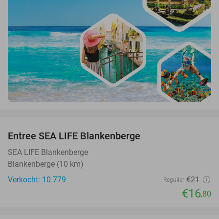
favorite_border
Entree SEA LIFE Blankenberge
20%
SEA LIFE Blankenberge
Blankenberge (10 km)
Verkocht: 10.779
€21
Regulier
€16
,80
favorite_border