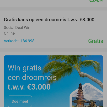
€24
,50
favorite_border
Gratis kans op een droomreis t.w.v. €3.000
Social Deal Win
Online
Gratis
Verkocht: 186.998
Win gratis
een droomreis
t.w.v. €3.000
Doe mee!