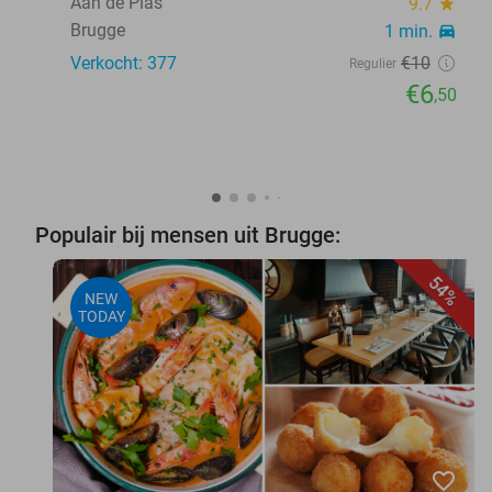
Aan de Plas
9.7
star
Brugge
1 min.
directions_car
Verkocht: 377
€10
Regulier
€6
,50
Populair bij mensen uit Brugge:
54%
NEW
TODAY
favorite_border