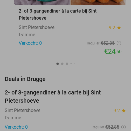
2- of 3-gangendiner à la carte bij Sint
Pietershoeve
Sint Pietershoeve
9.2
star
Damme
Verkocht: 0
€52
,85
Regulier
€24
,50
favorite_border
Deals in Brugge
2- of 3-gangendiner à la carte bij Sint
54%
NEW
Pietershoeve
TODAY
Sint Pietershoeve
9.2
star
Damme
Verkocht: 0
€52
,85
Regulier