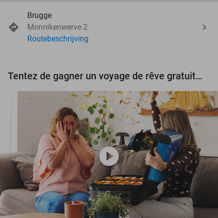
Brugge
Monnikenwerve 2
Routebeschrijving
Tentez de gagner un voyage de rêve gratuit d'une valeur de 3.000 € !
play_circle