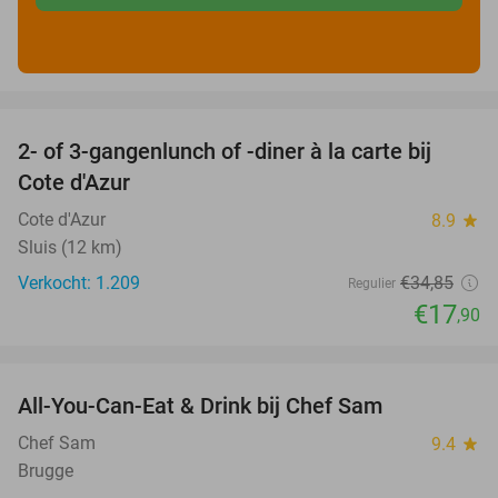
favorite_border
2- of 3-gangenlunch of -diner à la carte bij
49%
Cote d'Azur
Cote d'Azur
8.9
star
Sluis (12 km)
Verkocht: 1.209
€34
,85
Regulier
€17
,90
favorite_border
All-You-Can-Eat & Drink bij Chef Sam
21%
Chef Sam
9.4
star
Brugge