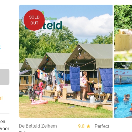
SOLD
OUT
n
:
al
den.
De Betteld Zelhem
9.8
star
Perfect
 voor