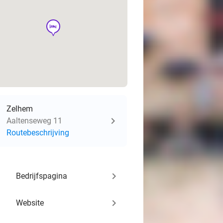
hotel
Zelhem
Aaltenseweg 11
Routebeschrijving
keyboard_arrow_right
Bedrijfspagina
keyboard_arrow_right
Website