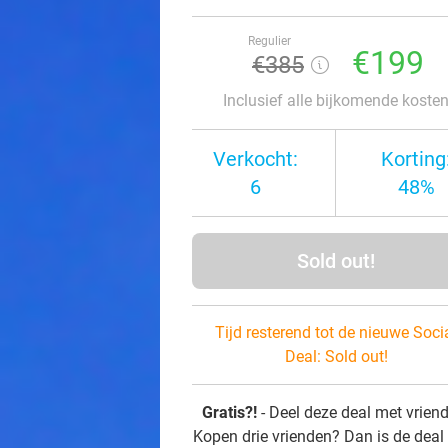
Regulier
€199
€385
Inclusief alle bijkomende koste
Verkocht:
Korting
6
48%
Sold out!
Tijd resterend tot de nieuwe Soci
Deal:
Sold out!
Gratis?!
- Deel deze deal met vrien
Kopen drie vrienden? Dan is de deal