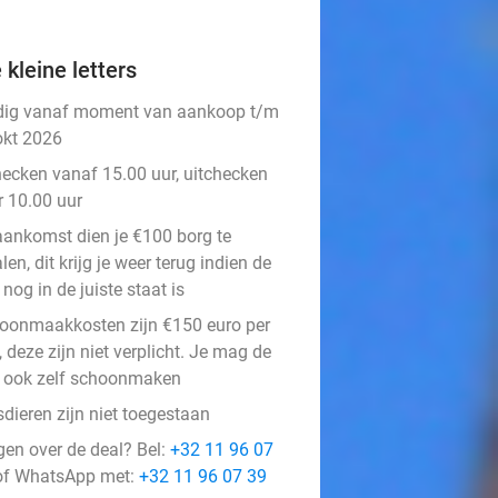
 kleine letters
dig vanaf moment van aankoop t/m
okt 2026
hecken vanaf 15.00 uur, uitchecken
r 10.00 uur
 aankomst dien je €100 borg te
len, dit krijg je weer terug indien de
 nog in de juiste staat is
oonmaakkosten zijn €150 euro per
, deze zijn niet verplicht. Je mag de
t ook zelf schoonmaken
dieren zijn niet toegestaan
gen over de deal? Bel:
+32 11 96 07
f WhatsApp met:
+32 11 96 07 39