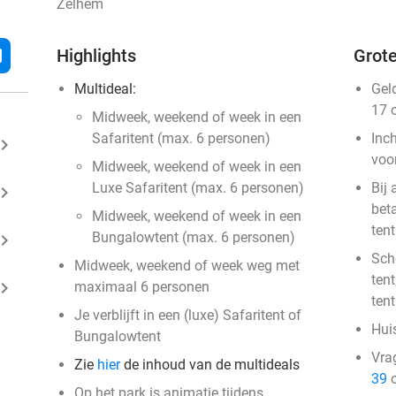
Zelhem
l
Highlights
Grote
Multideal:
Gel
17 
Midweek, weekend of week in een
Safaritent (max. 6 personen)
Inc
ard_arrow_right
voo
Midweek, weekend of week in een
Luxe Safaritent (max. 6 personen)
Bij
ard_arrow_right
beta
Midweek, weekend of week in een
tent
Bungalowtent (max. 6 personen)
ard_arrow_right
Sch
Midweek, weekend of week weg met
tent
ard_arrow_right
maximaal 6 personen
ten
Je verblijft in een (luxe) Safaritent of
Huis
Bungalowtent
Vra
Zie
hier
de inhoud van de multideals
39
o
Op het park is animatie tijdens