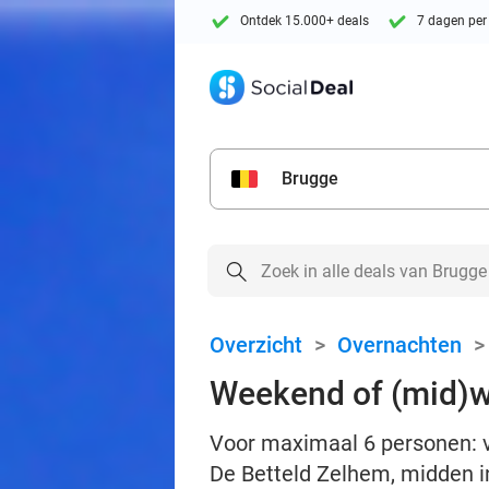
Ontdek 15.000+ deals
7 dagen per
Brugge
Overzicht
>
Overnachten
Weekend of (mid)w
Voor maximaal 6 personen: v
De Betteld Zelhem, midden i