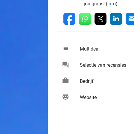
jou gratis! (
info
)
whatsapp
linkedin
fb
mai
list
keybo
Multideal
chat
keybo
Selectie van recensies
work
keybo
Bedrijf
language
keybo
Website