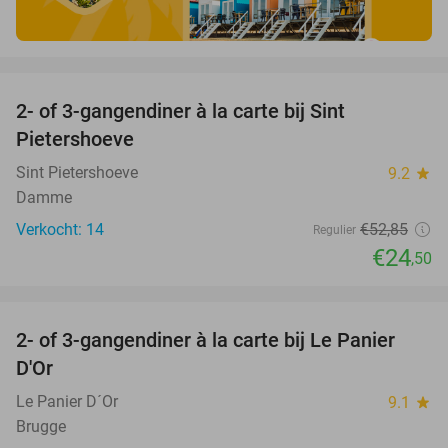
favorite_border
2- of 3-gangendiner à la carte bij Sint
54%
Pietershoeve
Sint Pietershoeve
9.2
star
Damme
Verkocht: 14
€52
,85
Regulier
€24
,50
favorite_border
2- of 3-gangendiner à la carte bij Le Panier
53%
D'Or
Le Panier D´Or
9.1
star
Brugge