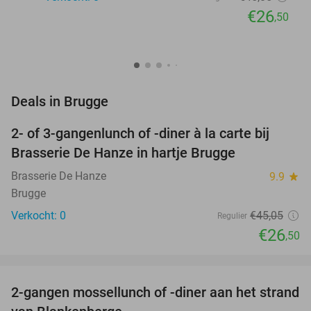
€26
,50
favorite_border
Deals in Brugge
2- of 3-gangenlunch of -diner à la carte bij
41%
NEW
Brasserie De Hanze in hartje Brugge
TODAY
Brasserie De Hanze
9.9
star
Brugge
Verkocht: 0
€45
,05
Regulier
€26
,50
favorite_border
2-gangen mossellunch of -diner aan het strand
45%