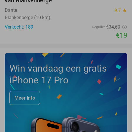
van Blankenberge
Dante
9.7
star
Blankenberge (10 km)
Verkocht: 189
€34
,60
Regulier
€19
Win vandaag een gratis
iPhone 17 Pro
Meer info