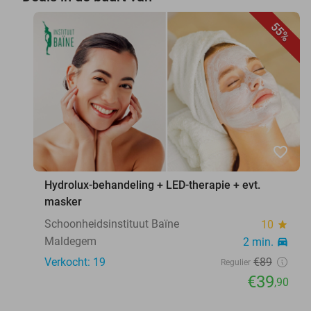
55%
favorite_border
Hydrolux-behandeling + LED-therapie + evt.
masker
Schoonheidsinstituut Baïne
10
star
Maldegem
2 min.
directions_car
Verkocht: 19
€89
Regulier
€39
,90