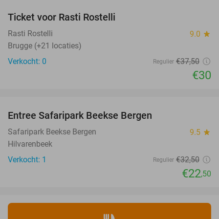
Ticket voor Rasti Rostelli
20%
NEW
TODAY
Rasti Rostelli
9.0
star
Brugge (+21 locaties)
Verkocht: 0
€37
,50
Regulier
€30
favorite_border
Entree Safaripark Beekse Bergen
31%
NEW
TODAY
Safaripark Beekse Bergen
9.5
star
Hilvarenbeek
Verkocht: 1
€32
,50
Regulier
€22
,50