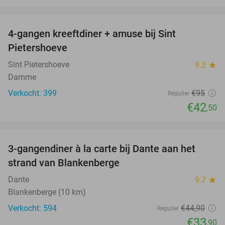
favorite_border
4-gangen kreeftdiner + amuse bij Sint
55%
Pietershoeve
Sint Pietershoeve
9.2
star
Damme
Verkocht: 399
€95
Regulier
€42
,50
favorite_border
3-gangendiner à la carte bij Dante aan het
24%
strand van Blankenberge
Dante
9.7
star
Blankenberge (10 km)
Verkocht: 594
€44
,90
Regulier
€33
,90