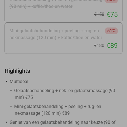
(90 min) + koffie/thee en water
€75
€150
Mini-gelaatsbehandeling + peeling + rug- en
51%
nekmassage (120 min) + koffie/thee en water
€89
€180
Highlights
Multideal:
Gelaatsbehandeling + nek- en gelaatsmassage (90
min) €75
Mini-gelaatsbehandeling + peeling + rug- en
nekmassage (120 min) €89
Geniet van een gelaatsbehandeling naar keuze (90 of