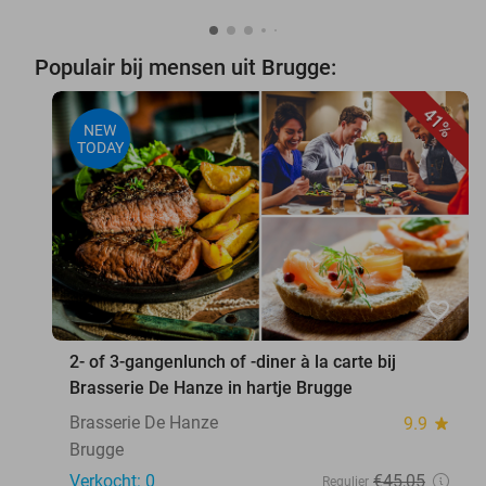
Populair bij mensen uit Brugge:
41%
NEW
TODAY
favorite_border
2- of 3-gangenlunch of -diner à la carte bij
Brasserie De Hanze in hartje Brugge
Brasserie De Hanze
9.9
star
Brugge
Verkocht: 0
€45
,05
Regulier