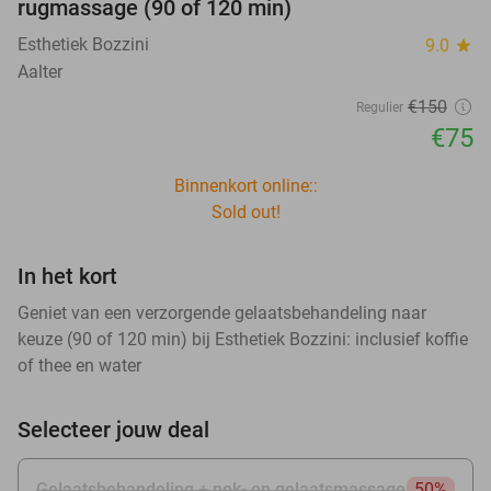
rugmassage (90 of 120 min)
Esthetiek Bozzini
9.0
star
Aalter
€150
Regulier
€75
Binnenkort online::
Sold out!
In het kort
Geniet van een verzorgende gelaatsbehandeling naar
keuze (90 of 120 min) bij Esthetiek Bozzini: inclusief koffie
of thee en water
Selecteer jouw deal
Gelaatsbehandeling + nek- en gelaatsmassage
50%