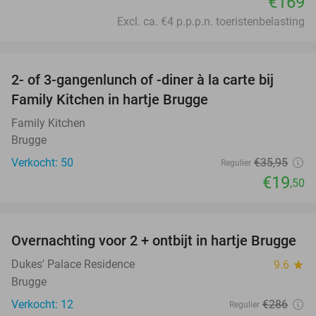
€169
Excl. ca. €4 p.p.p.n. toeristenbelasting
favorite_border
2- of 3-gangenlunch of -diner à la carte bij
46%
Family Kitchen in hartje Brugge
Family Kitchen
Brugge
Verkocht: 50
€35
,95
Regulier
€19
,50
favorite_border
Overnachting voor 2 + ontbijt in hartje Brugge
44%
Dukes' Palace Residence
9.6
star
Brugge
Verkocht: 12
€286
Regulier