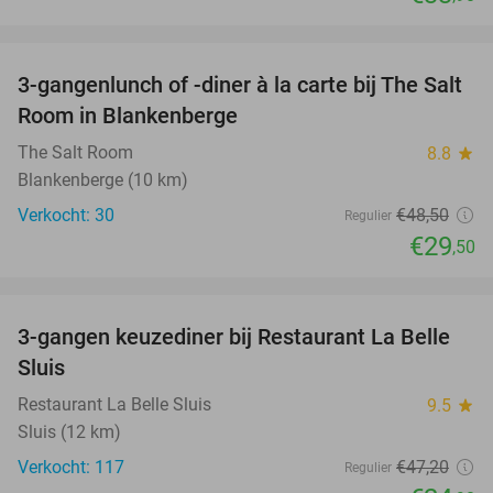
favorite_border
3-gangenlunch of -diner à la carte bij The Salt
39%
Room in Blankenberge
The Salt Room
8.8
star
Blankenberge (10 km)
Verkocht: 30
€48
,50
Regulier
€29
,50
favorite_border
3-gangen keuzediner bij Restaurant La Belle
47%
Sluis
Restaurant La Belle Sluis
9.5
star
Sluis (12 km)
Verkocht: 117
€47
,20
Regulier