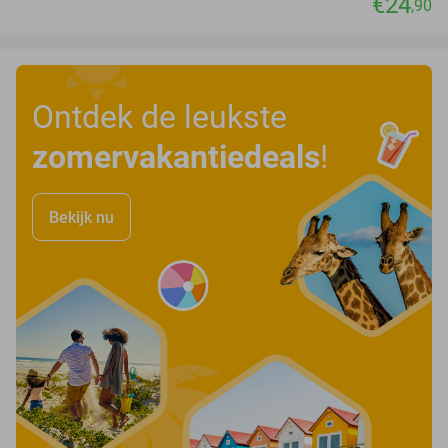
€24
,90
Ontdek de leukste
zomervakantiedeals
!
Bekijk nu