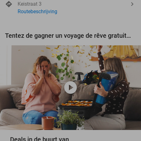
Keistraat 3
Routebeschrijving
Tentez de gagner un voyage de rêve gratuit d'une valeur de 3.000 € !
play_circle
Deals in de buurt van