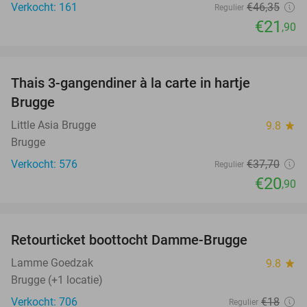
Verkocht: 161
€46
,35
Regulier
€21
,90
favorite_border
Thais 3-gangendiner à la carte in hartje
45%
Brugge
Little Asia Brugge
9.8
star
Brugge
Verkocht: 576
€37
,70
Regulier
€20
,90
favorite_border
Retourticket boottocht Damme-Brugge
22%
Lamme Goedzak
9.8
star
Brugge (+1 locatie)
Verkocht: 706
€18
Regulier