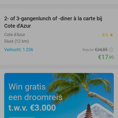
favorite_border
2- of 3-gangenlunch of -diner à la carte bij
49%
Cote d'Azur
Cote d'Azur
8.9
star
Sluis (12 km)
Verkocht: 1.236
€34
,85
Regulier
€17
,90
Win gratis
een droomreis
t.w.v. €3.000