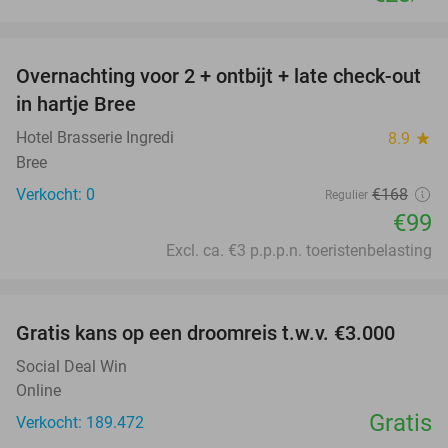
favorite_border
Overnachting voor 2 + ontbijt + late check-out
41%
NEW
in hartje Bree
TODAY
Hotel Brasserie Ingredi
8.9
star
Bree
Verkocht: 0
€168
Regulier
€99
Excl. ca. €3 p.p.p.n. toeristenbelasting
favorite_border
Gratis kans op een droomreis t.w.v. €3.000
Social Deal Win
Online
Gratis
Verkocht: 189.472