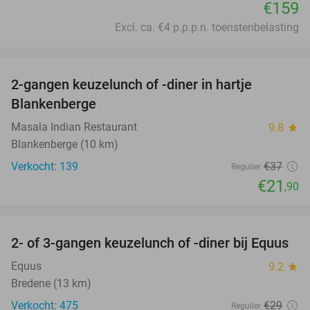
€159
Excl. ca. €4 p.p.p.n. toeristenbelasting
favorite_border
2-gangen keuzelunch of -diner in hartje
41%
Blankenberge
Masala Indian Restaurant
9.8
star
Blankenberge (10 km)
Verkocht: 139
€37
Regulier
€21
,90
favorite_border
2- of 3-gangen keuzelunch of -diner bij Equus
34%
Equus
9.2
star
Bredene (13 km)
Verkocht: 475
€29
Regulier