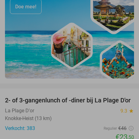
Doe mee!
favorite_border
2- of 3-gangenlunch of -diner bij La Plage D'or
49%
La Plage D'or
9.3
star
Knokke-Heist (13 km)
Verkocht: 383
€46
Regulier
€23
,50