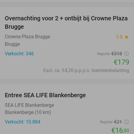
favorite_border
Overnachting voor 2 + ontbijt bij Crowne Plaza
44%
Brugge
Crowne Plaza Brugge
9.8
star
Brugge
Verkocht: 346
€318
Regulier
€179
Excl. ca. €4,20 p.p.p.n. toeristenbelasting
favorite_border
Entree SEA LIFE Blankenberge
20%
SEA LIFE Blankenberge
Blankenberge (10 km)
Verkocht: 10.884
€21
Regulier
€16
,80