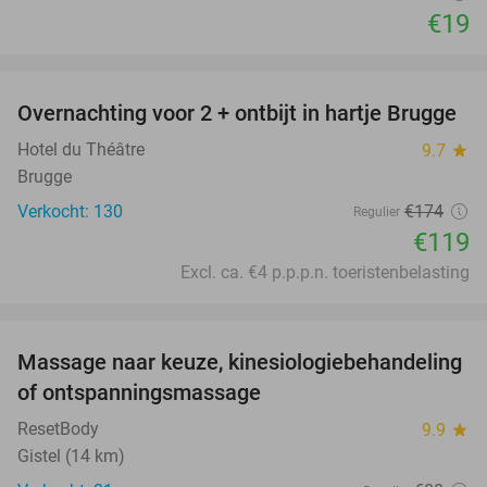
€19
favorite_border
Overnachting voor 2 + ontbijt in hartje Brugge
32%
Hotel du Théâtre
9.7
star
Brugge
Verkocht: 130
€174
Regulier
€119
Excl. ca. €4 p.p.p.n. toeristenbelasting
favorite_border
Massage naar keuze, kinesiologiebehandeling
50%
of ontspanningsmassage
ResetBody
9.9
star
Gistel (14 km)