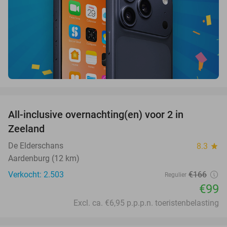
favorite_border
All-inclusive overnachting(en) voor 2 in
40%
Zeeland
De Elderschans
8.3
star
Aardenburg (12 km)
Verkocht: 2.503
€166
Regulier
€99
Excl. ca. €6,95 p.p.p.n. toeristenbelasting
favorite_border