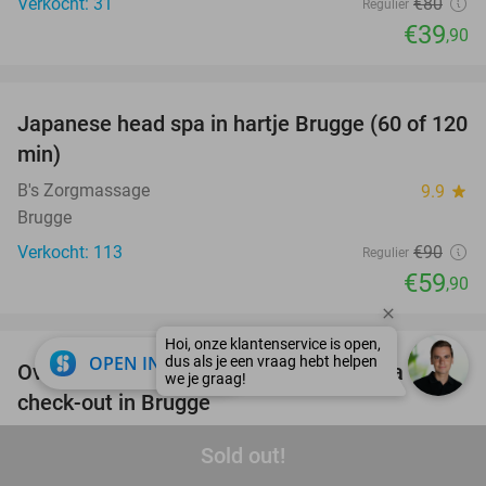
Verkocht: 31
€80
Regulier
€39
,90
favorite_border
Japanese head spa in hartje Brugge (60 of 120
33%
min)
B's Zorgmassage
9.9
star
Brugge
Verkocht: 113
€90
Regulier
€59
,90
favorite_border
close
OPEN IN APP
Overnachting(en) voor 2 + ontbijt + cava + late
41%
check-out in Brugge
Boot Hotel De Barge
9.5
star
Sold out!
Brugge