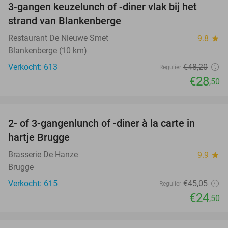
3-gangen keuzelunch of -diner vlak bij het
41%
strand van Blankenberge
Restaurant De Nieuwe Smet
9.8
star
Blankenberge (10 km)
Verkocht: 613
€48
,20
Regulier
€28
,50
favorite_border
2- of 3-gangenlunch of -diner à la carte in
46%
hartje Brugge
Brasserie De Hanze
9.9
star
Brugge
Verkocht: 615
€45
,05
Regulier
€24
,50
favorite_border