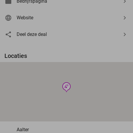
Bedrijfspagina
Website
Deel deze deal
Locaties
wellness
Aalter