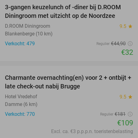
3-gangen keuzelunch of -diner bij D.ROOM
29%
Diningroom met uitzicht op de Noordzee
D.ROOM Diningroom
9.5
star
Blankenberge (10 km)
Verkocht: 479
€44
,90
Regulier
€32
favorite_border
Charmante overnachting(en) voor 2 + ontbijt +
40%
late check-out nabij Brugge
Hotel Vredehof
9.5
star
Damme (6 km)
Verkocht: 770
€181
Regulier
€109
Excl. ca. €3 p.p.p.n. toeristenbelasting