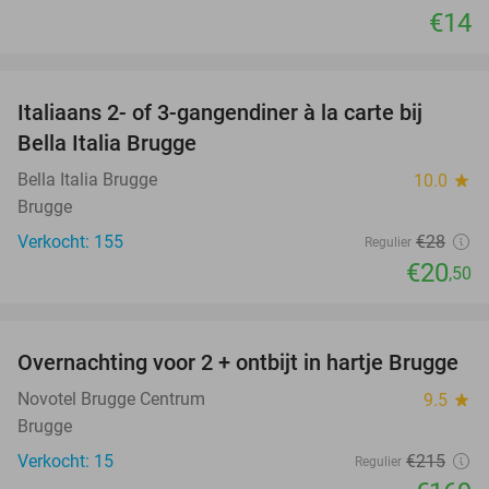
€14
favorite_border
Italiaans 2- of 3-gangendiner à la carte bij
27%
Bella Italia Brugge
Bella Italia Brugge
10.0
star
Brugge
Verkocht: 155
€28
Regulier
€20
,50
favorite_border
Overnachting voor 2 + ontbijt in hartje Brugge
21%
Novotel Brugge Centrum
9.5
star
Brugge
Verkocht: 15
€215
Regulier