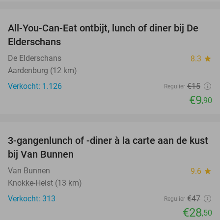
favorite_border
All-You-Can-Eat ontbijt, lunch of diner bij De
34%
Elderschans
De Elderschans
8.3
star
Aardenburg (12 km)
Verkocht: 1.126
€15
Regulier
€9
,90
favorite_border
3-gangenlunch of -diner à la carte aan de kust
39%
bij Van Bunnen
Van Bunnen
9.6
star
Knokke-Heist (13 km)
Verkocht: 313
€47
Regulier
€28
,50