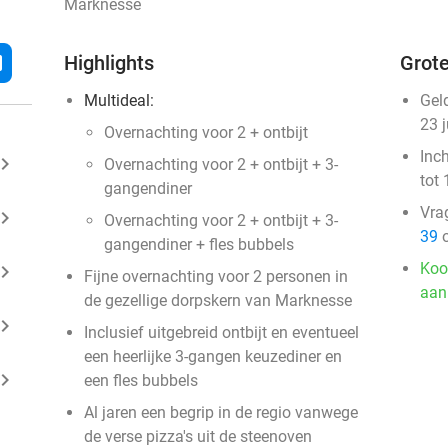
Marknesse
l
Highlights
Grote
Multideal:
Gel
23 
Overnachting voor 2 + ontbijt
Inc
ard_arrow_right
Overnachting voor 2 + ontbijt + 3-
tot 
gangendiner
Vra
ard_arrow_right
Overnachting voor 2 + ontbijt + 3-
39
o
gangendiner + fles bubbels
Koo
ard_arrow_right
Fijne overnachting voor 2 personen in
aan
de gezellige dorpskern van Marknesse
ard_arrow_right
Inclusief uitgebreid ontbijt en eventueel
een heerlijke 3-gangen keuzediner en
ard_arrow_right
een fles bubbels
Al jaren een begrip in de regio vanwege
de verse pizza's uit de steenoven