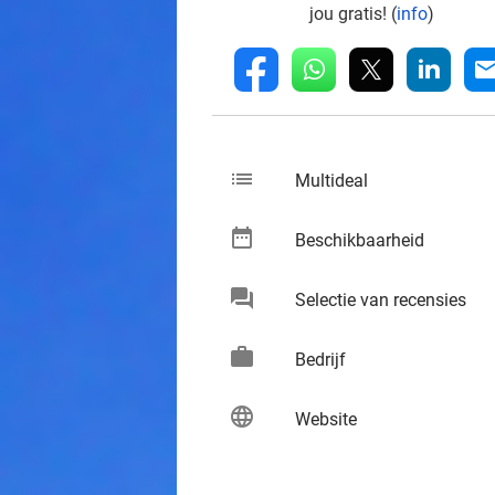
jou gratis! (
info
)
whatsapp
linkedin
fb
mai
list
keybo
Multideal
date_range
keybo
Beschikbaarheid
chat
keybo
Selectie van recensies
work
keybo
Bedrijf
language
keybo
Website