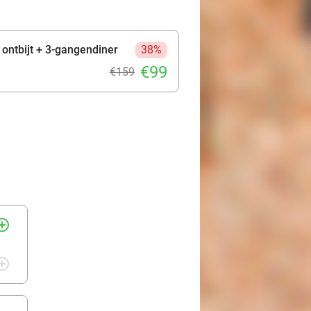
 ontbijt + 3-gangendiner
38%
€99
€159
rcle_outline
rcle_outline