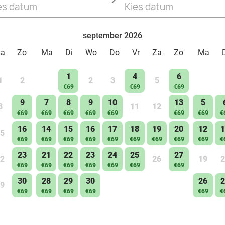
es datum
Kies datum
september 2026
Za
Zo
Ma
Di
Wo
Do
Vr
Za
Zo
Ma
1
4
6
1
2
2
3
5
€69
€69
€69
9
7
8
9
10
13
5
8
11
12
€69
€69
€69
€69
€69
€69
€69
€
16
14
15
16
17
18
19
20
12
1
5
€69
€69
€69
€69
€69
€69
€69
€69
€69
€
23
21
22
23
24
25
27
2
26
19
2
€69
€69
€69
€69
€69
€69
€69
30
28
29
30
26
2
9
€69
€69
€69
€69
€69
€