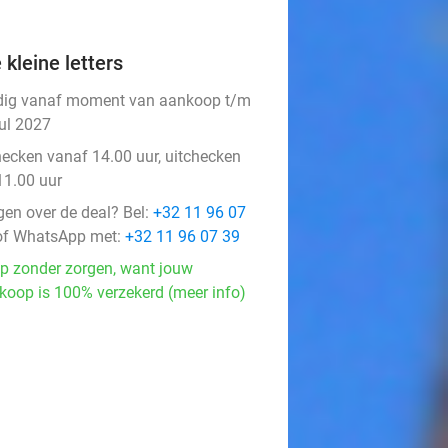
 kleine letters
dig vanaf moment van aankoop t/m
jul 2027
hecken vanaf 14.00 uur, uitchecken
11.00 uur
gen over de deal? Bel:
+32 11 96 07
f WhatsApp met:
+32 11 96 07 39
p zonder zorgen, want jouw
koop is 100% verzekerd (meer info)