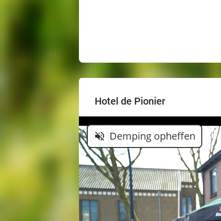
Hotel de Pionier
Demping opheffen
volume_off