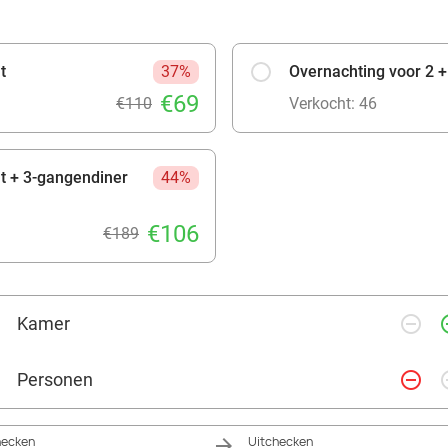
t
37%
Overnachting voor 2 +
€69
€110
Verkocht: 46
jt + 3-gangendiner
44%
€106
€189
remove_circle_outline
add_ci
Kamer
remove_circle_outline
add_ci
Personen
hecken
Uitchecken