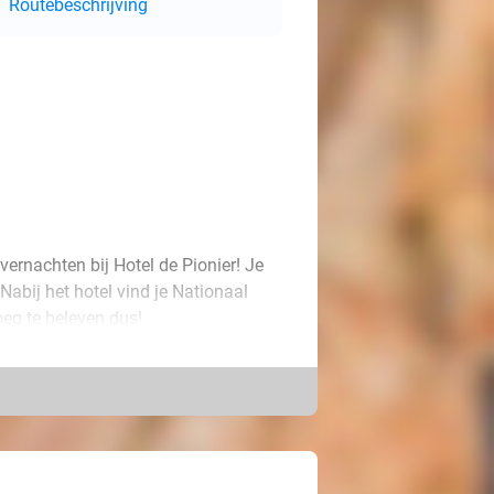
Routebeschrijving
vernachten bij Hotel de Pionier! Je
Nabij het hotel vind je Nationaal
eg te beleven dus!
e gemakken is voorzien, zoals
n eigen terras met een zitje. 's
 Helemaal zorgeloos overnachten? Vul
n eventueel nog een fles bubbels.
ier!