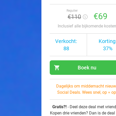
Regulier
€69
€110
Inclusief alle bijkomende koste
Verkocht:
Korting
88
37%
shopping_cart
Boek nu
navi
Dagelijks om middernacht nieuw
Social Deals. Wees snel, op = op
Gratis?!
- Deel deze deal met vrien
Kopen drie vrienden? Dan is de deal