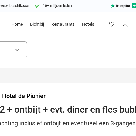
 week beschikbaar
10+ miljoen leden
Home
Dichtbij
Restaurants
Hotels
keyboard_arrow_down
>
Hotel de Pionier
 + ontbijt + evt. diner en fles bu
achting inclusief ontbijt en eventueel een 3-gangen