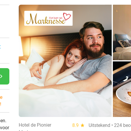
n
:
gate_next
e
!
den.
Hotel de Pionier
8.9
star
Uitstekend • 224 be
 voor