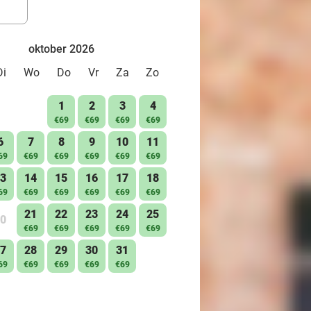
oktober 2026
Di
Wo
Do
Vr
Za
Zo
1
2
3
4
€69
€69
€69
€69
6
7
8
9
10
11
69
€69
€69
€69
€69
€69
3
14
15
16
17
18
69
€69
€69
€69
€69
€69
21
22
23
24
25
0
€69
€69
€69
€69
€69
7
28
29
30
31
69
€69
€69
€69
€69