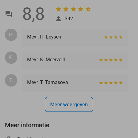
8,8
392
H.
Mevr. H. Leysen
K.
Mevr. K. Meerveld
T.
Mevr. T. Tamasova
Meer weergeven
Meer informatie