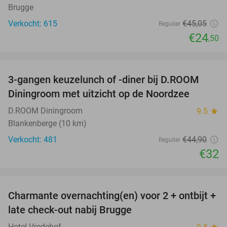
Brugge
Verkocht: 615
€45
,05
Regulier
€24
,50
favorite_border
3-gangen keuzelunch of -diner bij D.ROOM
29%
Diningroom met uitzicht op de Noordzee
D.ROOM Diningroom
9.5
star
Blankenberge (10 km)
Verkocht: 481
€44
,90
Regulier
€32
favorite_border
Charmante overnachting(en) voor 2 + ontbijt +
40%
late check-out nabij Brugge
Hotel Vredehof