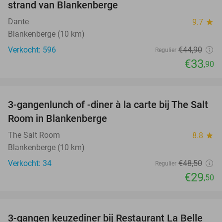
strand van Blankenberge
Dante
9.7
star
Blankenberge (10 km)
Verkocht: 596
€44
,90
Regulier
€33
,90
favorite_border
3-gangenlunch of -diner à la carte bij The Salt
39%
Room in Blankenberge
The Salt Room
8.8
star
Blankenberge (10 km)
Verkocht: 34
€48
,50
Regulier
€29
,50
favorite_border
3-gangen keuzediner bij Restaurant La Belle
47%