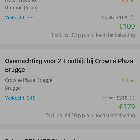
9.5
star
Damme (6 km)
Verkocht: 771
€181
Regulier
€109
Excl. ca. €3 p.p.p.n. toeristenbelasting
favorite_border
Overnachting voor 2 + ontbijt bij Crowne Plaza
44%
Brugge
Crowne Plaza Brugge
9.8
star
Brugge
Verkocht: 346
€318
Regulier
€179
Excl. ca. €4,20 p.p.p.n. toeristenbelasting
favorite_border