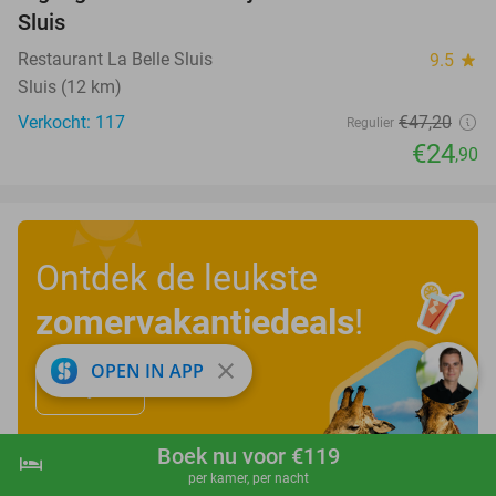
Sluis
Restaurant La Belle Sluis
9.5
star
Sluis (12 km)
Verkocht: 117
€47
,20
Regulier
€24
,90
Ontdek de leukste
zomervakantiedeals
!
close
OPEN IN APP
Bekijk nu
Boek nu voor €119
hotel
shopping_cart
Boek nu
navigate_next
per kamer, per nacht