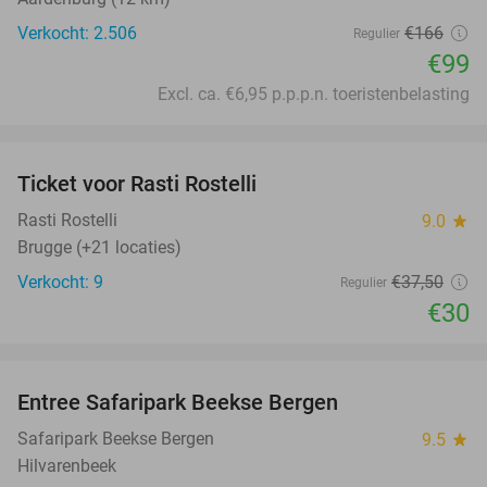
Verkocht: 2.506
€166
Regulier
€99
Excl. ca. €6,95 p.p.p.n. toeristenbelasting
favorite_border
Ticket voor Rasti Rostelli
20%
NEW
TODAY
Rasti Rostelli
9.0
star
Brugge (+21 locaties)
Verkocht: 9
€37
,50
Regulier
€30
favorite_border
Entree Safaripark Beekse Bergen
31%
NEW
TODAY
Safaripark Beekse Bergen
9.5
star
Hilvarenbeek