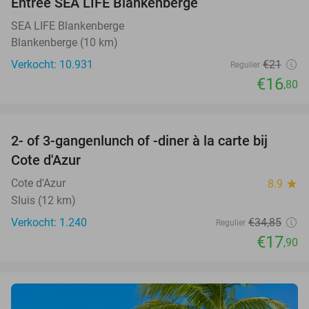
Entree SEA LIFE Blankenberge
20%
SEA LIFE Blankenberge
Blankenberge (10 km)
Verkocht: 10.931
€21
Regulier
€16
,80
favorite_border
2- of 3-gangenlunch of -diner à la carte bij
49%
Cote d'Azur
Cote d'Azur
8.9
star
Sluis (12 km)
Verkocht: 1.240
€34
,85
Regulier
€17
,90