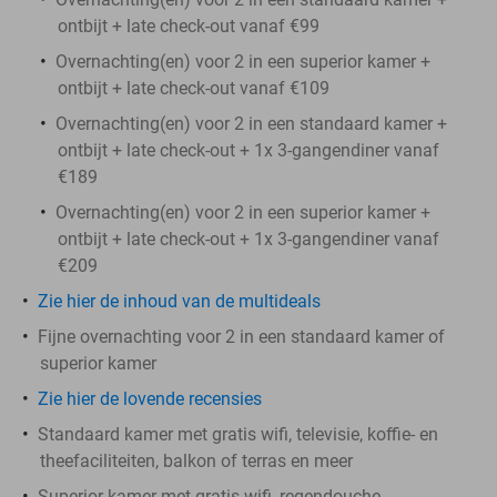
ontbijt + late check-out vanaf €99
Overnachting(en) voor 2 in een superior kamer +
ontbijt + late check-out vanaf €109
Overnachting(en) voor 2 in een standaard kamer +
ontbijt + late check-out + 1x 3-gangendiner vanaf
€189
Overnachting(en) voor 2 in een superior kamer +
ontbijt + late check-out + 1x 3-gangendiner vanaf
€209
Zie hier de inhoud van de multideals
Fijne overnachting voor 2 in een standaard kamer of
superior kamer
Zie hier de lovende recensies
Standaard kamer met gratis wifi, televisie, koffie- en
theefaciliteiten, balkon of terras en meer
Superior kamer met gratis wifi, regendouche,