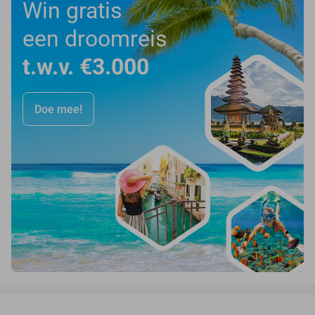
Win gratis
een droomreis
t.w.v. €3.000
Doe mee!
favorite_border