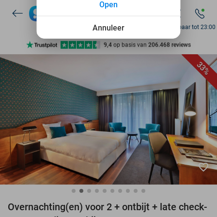
Open
7 dagen per week beschikbaar
10+ miljoen leden
Annuleer
Bereikbaar tot 23:00
9,4
op basis van
206.468 reviews
Ontdek 15.000+ deals
33%
7 dagen per week beschikbaar
10+ miljoen leden
favorite_border
Overnachting(en) voor 2 + ontbijt + late check-