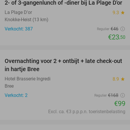
2- of 3-gangenlunch of -diner bij La Plage D'or
49%
La Plage D'or
9.3
star
Knokke-Heist (13 km)
Verkocht: 387
€46
Regulier
€23
,50
favorite_border
Overnachting voor 2 + ontbijt + late check-out
41%
NEW
in hartje Bree
TODAY
Hotel Brasserie Ingredi
8.9
star
Bree
Verkocht: 2
€168
Regulier
€99
Excl. ca. €3 p.p.p.n. toeristenbelasting
favorite_border