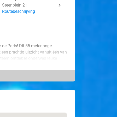
Steenplein 21
Routebeschrijving
 de Paris! Dit 55 meter hoge
 een prachtig uitzicht vanuit één van
steem ontdek je onderweg leuke
eniet van de sfeervolle lichtjes: dit
agje weg met de familie, vrienden of