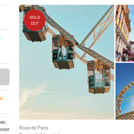
SOLD
OUT
:
al
den.
Roue de Paris
 voor