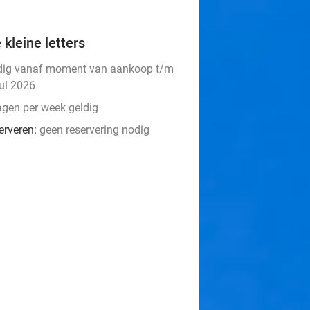
 kleine letters
dig vanaf moment van aankoop t/m
jul 2026
agen per week geldig
erveren:
geen reservering nodig