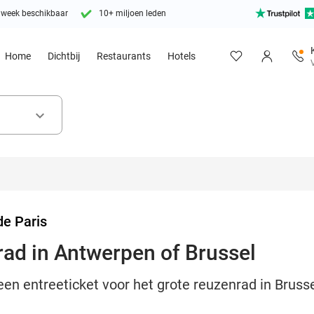
 week beschikbaar
10+ miljoen leden
Home
Dichtbij
Restaurants
Hotels
keyboard_arrow_down
de Paris
rad in Antwerpen of Brussel
en entreeticket voor het grote reuzenrad in Bruss