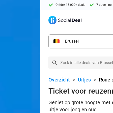
Ontdek 15.000+ deals
7 dagen per
Brussel
Overzicht
>
Uitjes
>
Roue 
Ticket voor reuzen
Geniet op grote hoogte met e
uitje voor jong en oud