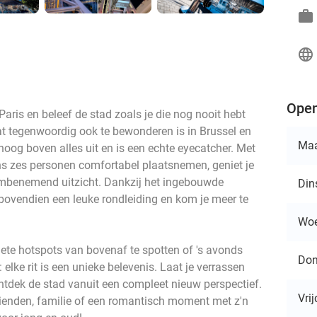
work
language
Open
ris en beleef de stad zoals je die nog nooit hebt
at tegenwoordig ook te bewonderen is in Brussel en
Ma
hoog boven alles uit en is een echte eyecatcher. Met
ens zes personen comfortabel plaatsnemen, geniet je
mbenemend uitzicht. Dankzij het ingebouwde
Din
 bovendien een leuke rondleiding en kom je meer te
Wo
iete hotspots van bovenaf te spotten of 's avonds
Don
 elke rit is een unieke belevenis. Laat je verrassen
ntdek de stad vanuit een compleet nieuw perspectief.
Vri
vrienden, familie of een romantisch moment met z'n