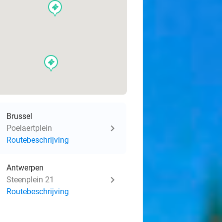
events
events
Brussel
Poelaertplein
Routebeschrijving
Antwerpen
Steenplein 21
Routebeschrijving