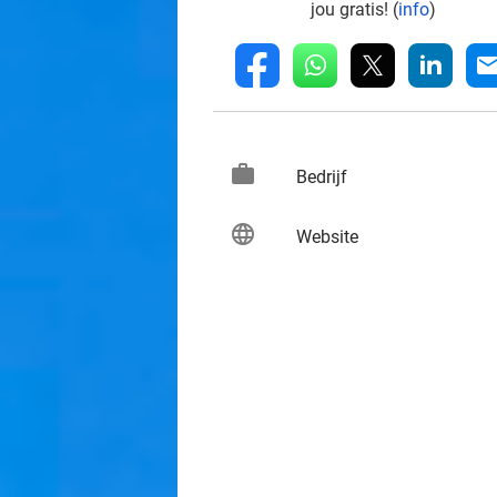
jou gratis! (
info
)
whatsapp
linkedin
fb
mai
work
keybo
Bedrijf
language
keybo
Website