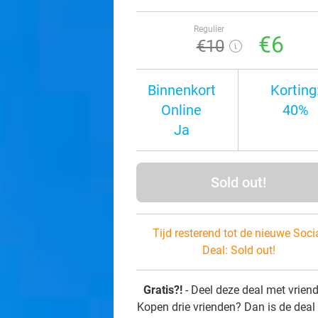
Regulier
€6
€10
Binnenkort
Korting
Online
40%
Ja
Sold out!
Tijd resterend tot de nieuwe Soci
Deal:
Sold out!
Gratis?!
- Deel deze deal met vrien
Kopen drie vrienden? Dan is de deal