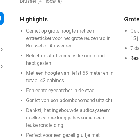
Brussel (+1 locatie)
l
Highlights
Grote
Geniet op grote hoogte met een
Gel
entreeticket voor het grote reuzenrad in
15 
Brussel of Antwerpen
7 d
ard_arrow_right
Beleef de stad zoals je die nog nooit
Res
hebt gezien
ard_arrow_right
Met een hoogte van liefst 55 meter en in
totaal 42 cabines
Een echte eyecatcher in de stad
Geniet van een adembenemend uitzicht
Dankzij het ingebouwde audiosysteem
in elke cabine krijg je bovendien een
leuke rondleiding
Perfect voor een gezellig uitje met