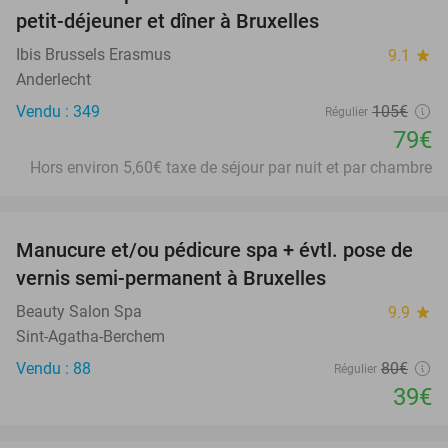
25%
petit-déjeuner et dîner à Bruxelles
Ibis Brussels Erasmus
9.1
star
Anderlecht
Vendu : 349
105€
Régulier
79€
Hors environ 5,60€ taxe de séjour par nuit et par chambre
favorite_border
Manucure et/ou pédicure spa + évtl. pose de
51%
vernis semi-permanent à Bruxelles
Beauty Salon Spa
9.9
star
Sint-Agatha-Berchem
Vendu : 88
80€
Régulier
39€
favorite_border