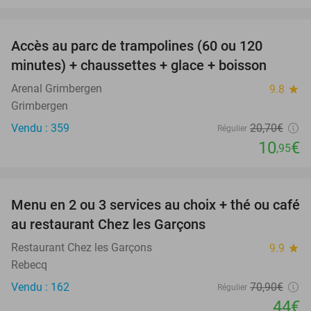
favorite_border
Accès au parc de trampolines (60 ou 120
47%
minutes) + chaussettes + glace + boisson
Arenal Grimbergen
9.8
star
Grimbergen
Vendu : 359
20
,70
€
Régulier
10
€
,95
favorite_border
Menu en 2 ou 3 services au choix + thé ou café
38%
au restaurant Chez les Garçons
Restaurant Chez les Garçons
9.9
star
Rebecq
Vendu : 162
70
,90
€
Régulier
44€