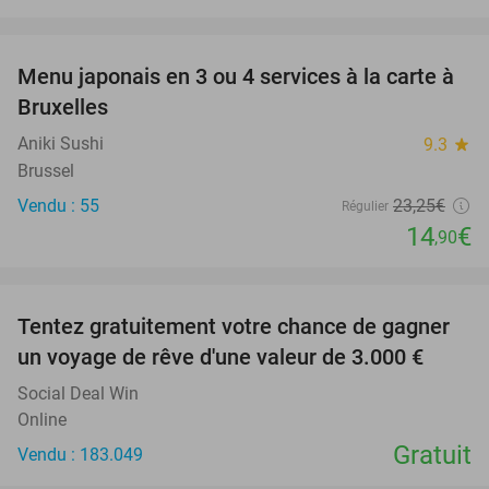
favorite_border
Menu japonais en 3 ou 4 services à la carte à
36%
Bruxelles
Aniki Sushi
9.3
star
Brussel
Vendu : 55
23
,25
€
Régulier
14
€
,90
favorite_border
Tentez gratuitement votre chance de gagner
un voyage de rêve d'une valeur de 3.000 €
Social Deal Win
Online
Gratuit
Vendu : 183.049