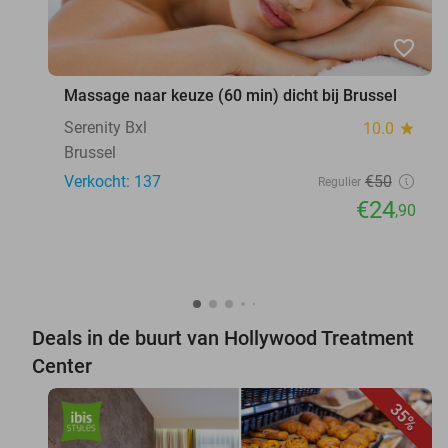
favorite_border
Massage naar keuze (60 min) dicht bij Brussel
Serenity Bxl
10.0
star
Brussel
Verkocht: 137
€50
Regulier
€24
,90
Deals in de buurt van Hollywood Treatment
Center
35%