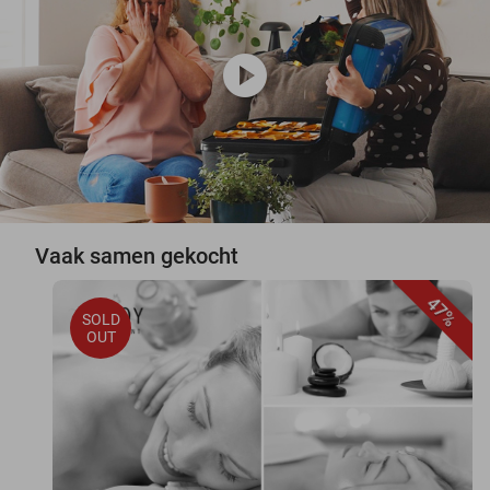
play_circle
Vaak samen gekocht
47%
SOLD
OUT