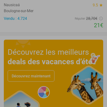
Nausicaá
9.5
star
Boulogne-sur-Mer
Vendu : 4.724
28
,70
€
Régulier
21€
Découvrez les meilleurs
deals des vacances d’été
!
Découvrez maintenant