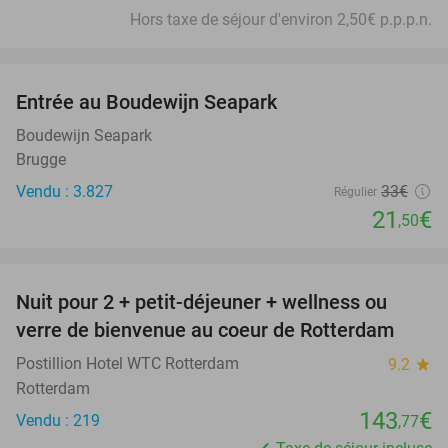
Hors taxe de séjour d'environ 2,50€ p.p.p.n.
favorite_border
Entrée au Boudewijn Seapark
35%
Boudewijn Seapark
Brugge
Vendu : 3.827
33€
Régulier
21
€
,50
favorite_border
Nuit pour 2 + petit-déjeuner + wellness ou
verre de bienvenue au coeur de Rotterdam
Postillion Hotel WTC Rotterdam
9.2
star
Rotterdam
143
€
Vendu : 219
,77