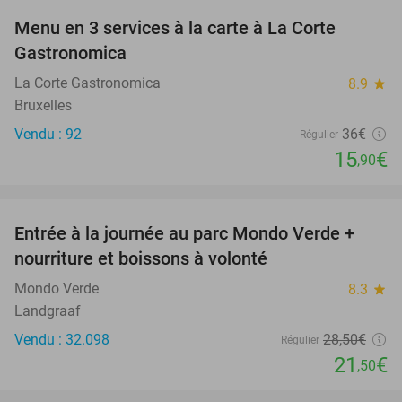
Menu en 3 services à la carte à La Corte
56%
Gastronomica
La Corte Gastronomica
8.9
star
Bruxelles
Vendu : 92
36€
Régulier
15
€
,90
favorite_border
Entrée à la journée au parc Mondo Verde +
25%
nourriture et boissons à volonté
Mondo Verde
8.3
star
Landgraaf
Vendu : 32.098
28
,50
€
Régulier
21
€
,50
favorite_border