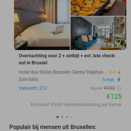
favorite_border
Overnachting voor 2 + ontbijt + evt. late check-
out in Brussel
Hotel ibis Styles Brussels Centre Stéphanie
9.4
star
Sint-Gillis
5 min.
directions_walk
Verkocht: 212
€193
Regulier
€125
Exclusief €5,60 toeristenbelasting per kamer
Populair bij mensen uit Bruxelles: