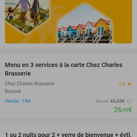
favorite_border
Menu en 3 services à la carte Chez Charles
41%
Brasserie
Chez Charles Brasserie
9.8
star
Brussel
Vendu : 184
45
,35
€
Régulier
26
€
,90
favorite_border
1 ou 2 nuits pour 2 + verre de bienvenue + évtl.