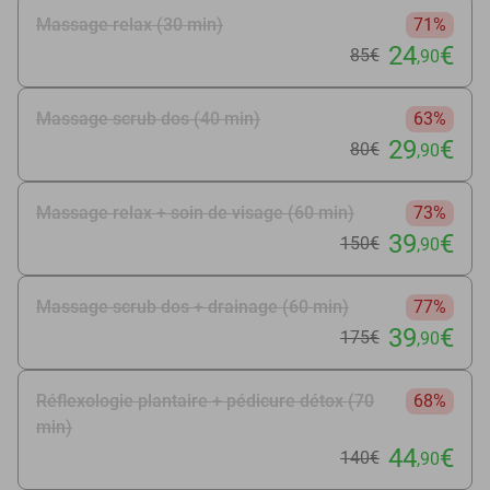
Massage relax (30 min)
71%
24
€
85€
,90
Massage scrub dos (40 min)
63%
29
€
80€
,90
Massage relax + soin de visage (60 min)
73%
39
€
150€
,90
Massage scrub dos + drainage (60 min)
77%
39
€
175€
,90
Réflexologie plantaire + pédicure détox (70
68%
min)
44
€
140€
,90