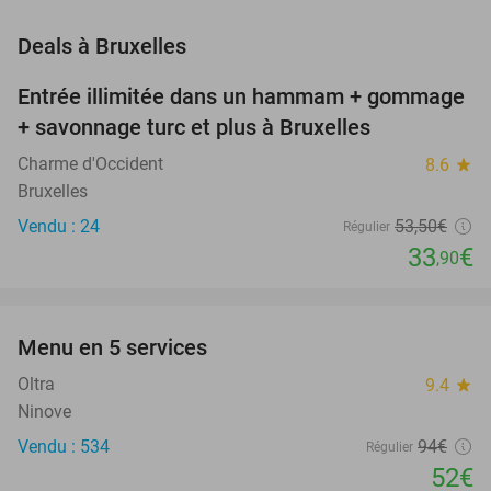
favorite_border
Deals à Bruxelles
Entrée illimitée dans un hammam + gommage
37%
NEW
+ savonnage turc et plus à Bruxelles
TODAY
Charme d'Occident
8.6
star
Bruxelles
Vendu : 24
53
,50
€
Régulier
33
€
,90
favorite_border
Menu en 5 services
45%
NEW
TODAY
Oltra
9.4
star
Ninove
Vendu : 534
94€
Régulier
52€