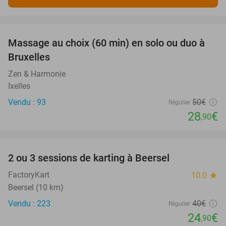
favorite_border
Massage au choix (60 min) en solo ou duo à
42%
Bruxelles
Zen & Harmonie
Ixelles
Vendu : 93
50€
Régulier
28
€
,90
favorite_border
2 ou 3 sessions de karting à Beersel
38%
FactoryKart
10.0
star
Beersel (10 km)
Vendu : 223
40€
Régulier
24
€
,90