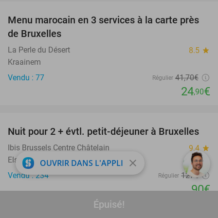
Menu marocain en 3 services à la carte près
40%
de Bruxelles
La Perle du Désert
8.5
star
Kraainem
Vendu : 77
41
,70
€
Régulier
24
€
,90
favorite_border
Nuit pour 2 + évtl. petit-déjeuner à Bruxelles
29%
Ibis Brussels Centre Châtelain
9.4
star
Elsene
close
OUVRIR DANS L'APPLI
Vendu : 234
127€
Régulier
90€
Hors taxe de séjour d'environ 5,60€ p.p.p.n.
Épuisé!