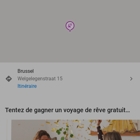
wellness
Brussel
Welgelegenstraat 15
Itinéraire
Tentez de gagner un voyage de rêve gratuit d'une valeur de 3.000 € !