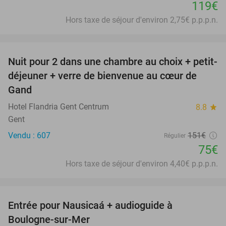
119€
Hors taxe de séjour d'environ 2,75€ p.p.p.n.
favorite_border
Nuit pour 2 dans une chambre au choix + petit-
50%
déjeuner + verre de bienvenue au cœur de
Gand
Hotel Flandria Gent Centrum
8.8
star
Gent
Vendu : 607
151€
Régulier
75€
Hors taxe de séjour d'environ 4,40€ p.p.p.n.
favorite_border
Entrée pour Nausicaá + audioguide à
27%
Boulogne-sur-Mer