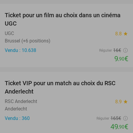
favorite_border
Ticket pour un film au choix dans un cinéma
38%
UGC
UGC
8.8
star
Brussel (+6 positions)
Vendu : 10.638
16€
Régulier
9
€
,90
favorite_border
Ticket VIP pour un match au choix du RSC
70%
Anderlecht
RSC Anderlecht
8.9
star
Anderlecht
Vendu : 360
165€
Régulier
49
€
,90