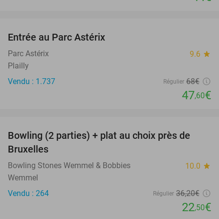
favorite_border
Entrée au Parc Astérix
30%
Parc Astérix
9.6
star
Plailly
Vendu : 1.737
68€
Régulier
47
€
,60
favorite_border
Bowling (2 parties) + plat au choix près de
38%
Bruxelles
Bowling Stones Wemmel & Bobbies
10.0
star
Wemmel
Vendu : 264
36
,20
€
Régulier
22
€
,50