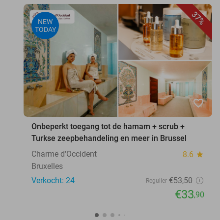
37%
NEW
TODAY
favorite_border
Onbeperkt toegang tot de hamam + scrub +
Turkse zeepbehandeling en meer in Brussel
Charme d'Occident
8.6
star
Bruxelles
Verkocht: 24
€53
,50
Regulier
€33
,90