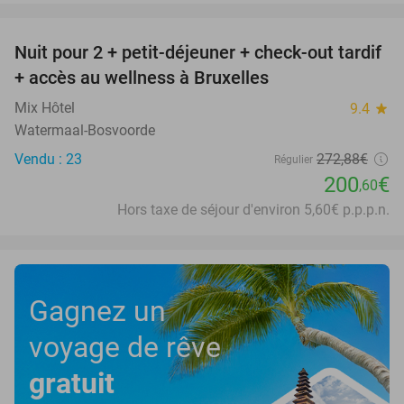
favorite_border
Nuit pour 2 + petit-déjeuner + check-out tardif
26%
+ accès au wellness à Bruxelles
Mix Hôtel
9.4
star
Watermaal-Bosvoorde
Vendu : 23
272
,88
€
Régulier
200
€
,60
Hors taxe de séjour d'environ 5,60€ p.p.p.n.
Gagnez un
voyage de rêve
gratuit