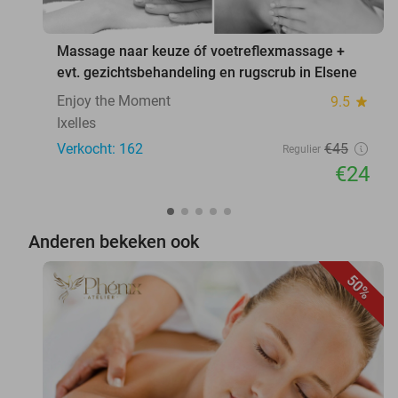
Massage naar keuze óf voetreflexmassage +
evt. gezichtsbehandeling en rugscrub in Elsene
Enjoy the Moment
9.5
star
Ixelles
Verkocht: 162
€45
Regulier
€24
Anderen bekeken ook
50%