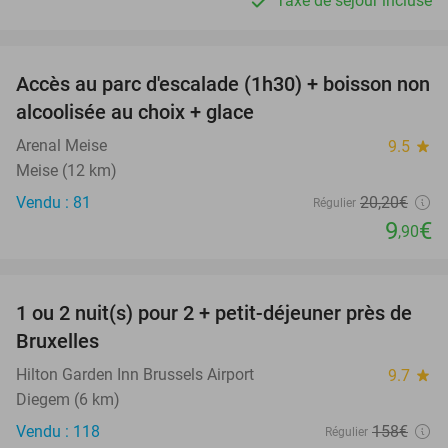
Taxe de séjour incluse
favorite_border
Accès au parc d'escalade (1h30) + boisson non
51%
alcoolisée au choix + glace
Arenal Meise
9.5
star
Meise (12 km)
Vendu : 81
20
,20
€
Régulier
9
€
,90
favorite_border
1 ou 2 nuit(s) pour 2 + petit-déjeuner près de
25%
Bruxelles
Hilton Garden Inn Brussels Airport
9.7
star
Diegem (6 km)
Vendu : 118
158€
Régulier