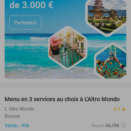
de 3.000 €
Participez!
favorite_border
Menu en 3 services au choix à L'Altro Mondo
55%
L´Altro Mondo
8.9
star
Brussel
Vendu : 456
36
,75
€
Régulier