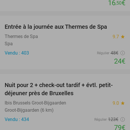
16
€
,50
favorite_border
Entrée à la journée aux Thermes de Spa
50%
Thermes de Spa
9.7
star
Spa
Vendu : 403
48€
Régulier
24€
favorite_border
Nuit pour 2 + check-out tardif + évtl. petit-
36%
déjeuner près de Bruxelles
Ibis Brussels Groot-Bijgaarden
9.0
star
Groot-Bijgaarden (6 km)
Vendu : 434
123€
Régulier
79€