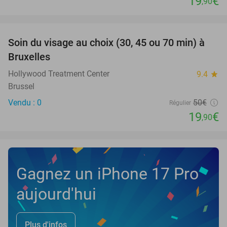
19
€
,90
favorite_border
Soin du visage au choix (30, 45 ou 70 min) à
60%
NEW
Bruxelles
TODAY
Hollywood Treatment Center
9.4
star
Brussel
Vendu : 0
50€
Régulier
19
€
,90
Gagnez un iPhone 17 Pro
aujourd'hui
Plus d'infos