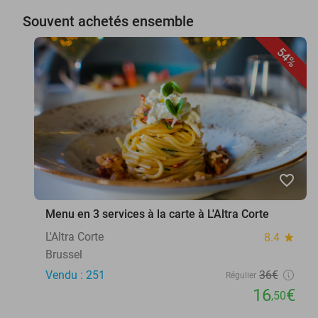
Souvent achetés ensemble
54%
favorite_border
Menu en 3 services à la carte à L'Altra Corte
L'Altra Corte
8.4
star
Brussel
Vendu : 251
36€
Régulier
16
€
,50