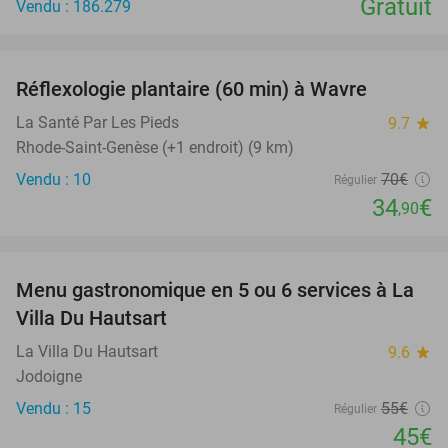
Gratuit
Vendu : 186.279
favorite_border
Réflexologie plantaire (60 min) à Wavre
50%
NEW
TODAY
La Santé Par Les Pieds
9.7
star
Rhode-Saint-Genèse (+1 endroit) (9 km)
Vendu : 10
70€
Régulier
34
€
,90
favorite_border
Menu gastronomique en 5 ou 6 services à La
18%
NEW
Villa Du Hautsart
TODAY
La Villa Du Hautsart
9.6
star
Jodoigne
Vendu : 15
55€
Régulier
45€