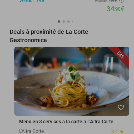
Vendu : 198
69€
Régulier
34
€
,90
Deals à proximité de La Corte
Gastronomica
54%
favorite_border
Menu en 3 services à la carte à L'Altra Corte
L'Altra Corte
8.4
star