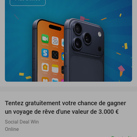
favorite_border
Tentez gratuitement votre chance de gagner
un voyage de rêve d'une valeur de 3.000 €
Social Deal Win
Online