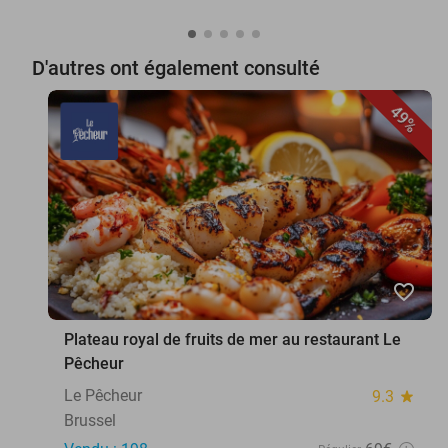
D'autres ont également consulté
49%
favorite_border
Plateau royal de fruits de mer au restaurant Le
Pêcheur
Le Pêcheur
9.3
star
Brussel