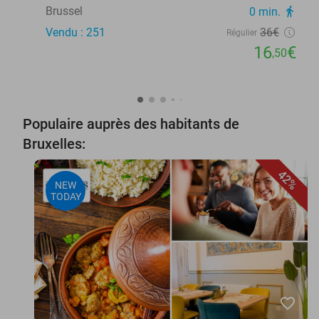
Brussel
0 min.
directions_walk
Vendu : 251
36€
Régulier
16
€
,50
Populaire auprès des habitants de
Bruxelles:
42%
NEW
TODAY
favorite_border