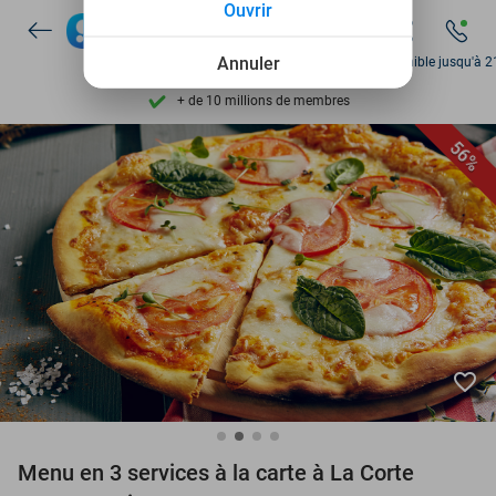
Ouvrir
Découvrez + de 15.000 deals
Disponible 7 jours par semaine
Annuler
Disponible jusqu'à 2
+ de 10 millions de membres
9,4
basé sur
206 200 avis
56%
Découvrez + de 15.000 deals
Disponible 7 jours par semaine
+ de 10 millions de membres
favorite_border
Menu en 3 services à la carte à La Corte