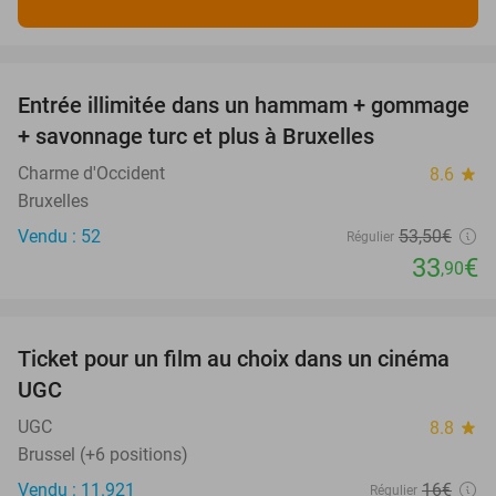
favorite_border
Entrée illimitée dans un hammam + gommage
37%
+ savonnage turc et plus à Bruxelles
Charme d'Occident
8.6
star
Bruxelles
Vendu : 52
53
,50
€
Régulier
33
€
,90
favorite_border
Ticket pour un film au choix dans un cinéma
38%
UGC
UGC
8.8
star
Brussel (+6 positions)
Vendu : 11.921
16€
Régulier