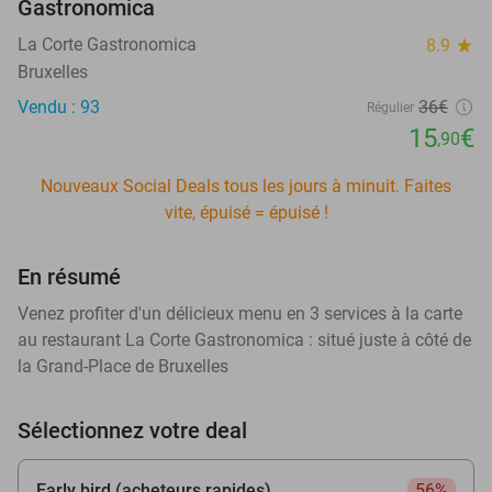
Gastronomica
La Corte Gastronomica
8.9
star
Bruxelles
Vendu : 93
36€
Régulier
15
€
,90
Nouveaux Social Deals tous les jours à minuit. Faites
vite, épuisé = épuisé !
En résumé
Venez profiter d'un délicieux menu en 3 services à la carte
au restaurant La Corte Gastronomica : situé juste à côté de
la Grand-Place de Bruxelles
Sélectionnez votre deal
Early bird (acheteurs rapides)
56%