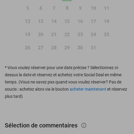
5
6
7
8
9
10
11
12
13
14
15
16
17
18
19
20
21
22
23
24
25
26
27
28
29
30
31
*
Vous voulez réserver pour une date précise ? Sélectionnez ci-
dessus la date et réservez et achetez votre Social Deal en même
temps. (Vous ne savez pas quand vous voulez réserver? Pas de
soucis : achetez alors via le bouton
acheter maintenant
et réservez
plus tard)
Sélection de commentaires
info_outlined