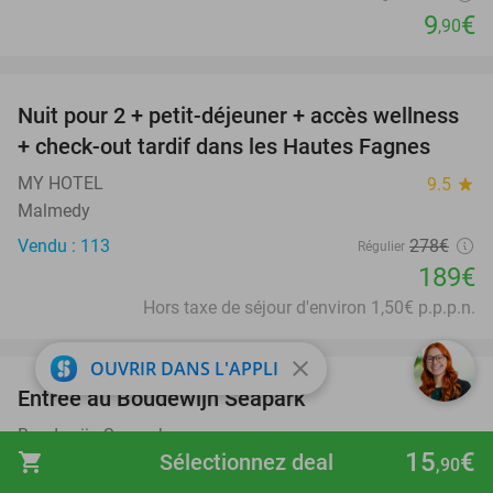
9
€
,90
favorite_border
Nuit pour 2 + petit-déjeuner + accès wellness
32%
+ check-out tardif dans les Hautes Fagnes
MY HOTEL
9.5
star
Malmedy
Vendu : 113
278€
Régulier
189€
Hors taxe de séjour d'environ 1,50€ p.p.p.n.
favorite_border
close
OUVRIR DANS L'APPLI
Entrée au Boudewijn Seapark
35%
Boudewijn Seapark
15
€
shopping_cart
Sélectionnez deal
Brugge
,90