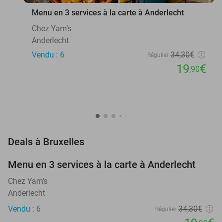
Menu en 3 services à la carte à Anderlecht
Chez Yam’s
Anderlecht
Vendu : 6
34
,30
€
Régulier
19
€
,90
favorite_border
Deals à Bruxelles
Menu en 3 services à la carte à Anderlecht
42%
NEW
TODAY
Chez Yam’s
Anderlecht
Vendu : 6
34
,30
€
Régulier