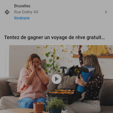
Bruxelles
Rue Grétry 44
Itinéraire
Tentez de gagner un voyage de rêve gratuit d'une valeur de 3.000 € !
play_circle