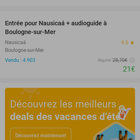
favorite_border
Entrée pour Nausicaá + audioguide à
27%
Boulogne-sur-Mer
Nausicaá
9.5
star
Boulogne-sur-Mer
Vendu : 4.903
28
,70
€
Régulier
21€
Découvrez les meilleurs
deals des vacances d’été
!
Découvrez maintenant