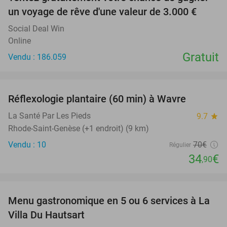
un voyage de rêve d'une valeur de 3.000 €
Social Deal Win
Online
Gratuit
Vendu : 186.059
favorite_border
Réflexologie plantaire (60 min) à Wavre
50%
NEW
TODAY
La Santé Par Les Pieds
9.7
star
Rhode-Saint-Genèse (+1 endroit) (9 km)
Vendu : 10
70€
Régulier
34
€
,90
favorite_border
Menu gastronomique en 5 ou 6 services à La
18%
NEW
Villa Du Hautsart
TODAY