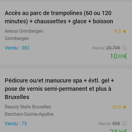
Accès au parc de trampolines (60 ou 120
47%
minutes) + chaussettes + glace + boisson
Arenal Grimbergen
9.5
star
Grimbergen
Vendu : 382
20
,70
€
Régulier
10
€
,95
favorite_border
Pédicure ou/et manucure spa + évtl. gel +
55%
pose de vernis semi-permanent et plus à
Bruxelles
Beauty Nails Bruxelles
10.0
star
Berchem-Sainte-Agathe
Vendu : 75
55€
Régulier
24
€