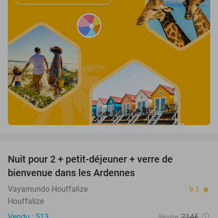
favorite_border
Nuit pour 2 + petit-déjeuner + verre de
44%
bienvenue dans les Ardennes
Vayamundo Houffalize
9.1
star
Houffalize
Vendu : 513
214€
Régulier