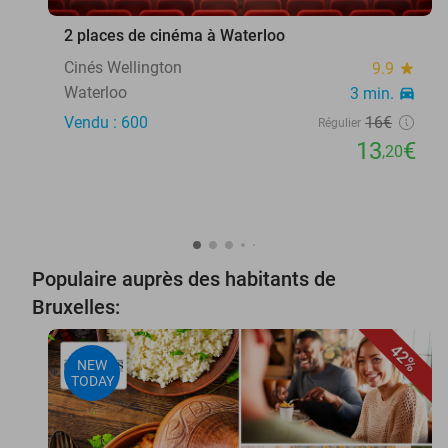
2 places de cinéma à Waterloo
Cinés Wellington
9.9
star
Waterloo
3 min.
directions_car
Vendu : 600
16€
Régulier
13
€
,20
Populaire auprès des habitants de
Bruxelles:
42%
NEW
TODAY