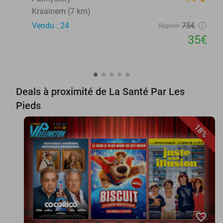
Kraainem (7 km)
Vendu : 24
75€
Régulier
35€
Deals à proximité de La Santé Par Les
Pieds
18%
favorite_border