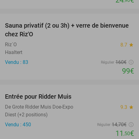
,90
favorite_border
Sauna privatif (2 ou 3h) + verre de bienvenue
38%
chez Riz'O
Riz´O
8.7
star
Haaltert
Vendu : 83
160€
Régulier
99€
favorite_border
Entrée pour Ridder Muis
22%
De Grote Ridder Muis Doe-Expo
9.3
star
Diest (+2 positions)
Vendu : 450
14
,70
€
Régulier
11
€
,50