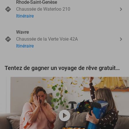
Rhode-Saint-Genèse
Chaussée de Waterloo 210
Itinéraire
Wavre
Chaussée de la Verte Voie 42A
Itinéraire
Tentez de gagner un voyage de rêve gratuit d'une valeur de 3.000 € !
play_circle