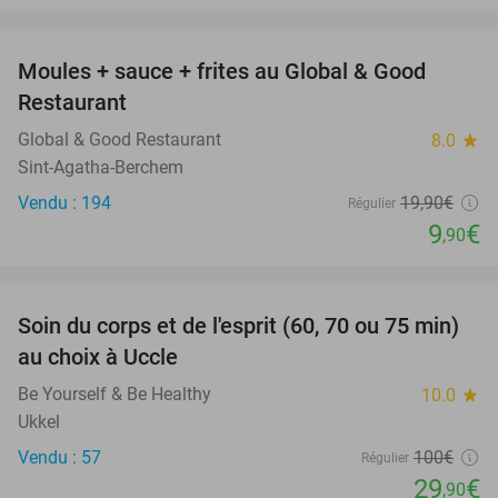
favorite_border
Moules + sauce + frites au Global & Good
50%
Restaurant
Global & Good Restaurant
8.0
star
Sint-Agatha-Berchem
Vendu : 194
19
,90
€
Régulier
9
€
,90
favorite_border
Soin du corps et de l'esprit (60, 70 ou 75 min)
70%
au choix à Uccle
Be Yourself & Be Healthy
10.0
star
Ukkel
Vendu : 57
100€
Régulier
29
€
,90