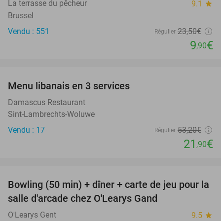
La terrasse du pêcheur
9.1
star
Brussel
Vendu : 551
23
,50
€
Régulier
9
€
,90
favorite_border
Menu libanais en 3 services
59%
Damascus Restaurant
Sint-Lambrechts-Woluwe
Vendu : 17
53
,20
€
Régulier
21
€
,90
favorite_border
Bowling (50 min) + dîner + carte de jeu pour la
38%
salle d'arcade chez O'Learys Gand
O'Learys Gent
9.5
star