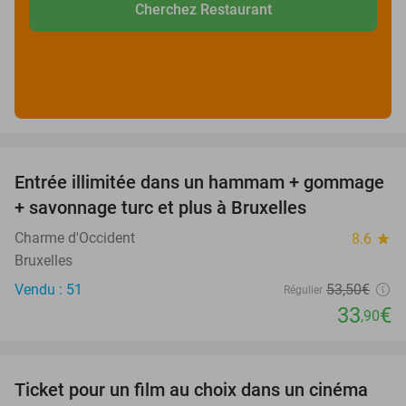
Cherchez Restaurant
favorite_border
Entrée illimitée dans un hammam + gommage
37%
+ savonnage turc et plus à Bruxelles
Charme d'Occident
8.6
star
Bruxelles
Vendu : 51
53
,50
€
Régulier
33
€
,90
favorite_border
Ticket pour un film au choix dans un cinéma
38%