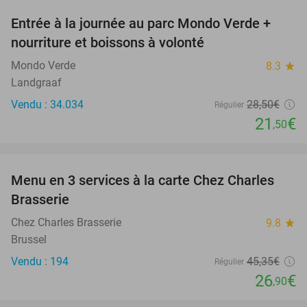
Entrée à la journée au parc Mondo Verde +
25%
nourriture et boissons à volonté
Mondo Verde
8.3
star
Landgraaf
Vendu : 34.034
28
,50
€
Régulier
21
€
,50
favorite_border
Menu en 3 services à la carte Chez Charles
41%
Brasserie
Chez Charles Brasserie
9.8
star
Brussel
Vendu : 194
45
,35
€
Régulier
26
€
,90
favorite_border