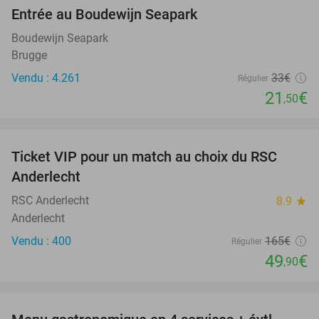
Entrée au Boudewijn Seapark
35%
Boudewijn Seapark
Brugge
Vendu : 4.261
33€
Régulier
21
€
,50
favorite_border
Ticket VIP pour un match au choix du RSC
70%
SOLD
Anderlecht
OUT
RSC Anderlecht
8.9
star
Anderlecht
Vendu : 400
165€
Régulier
49
€
,90
favorite_border