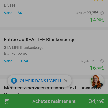
Brussel
Vendu : 64
23
,25
€
Régulier
14
€
,90
favorite_border
Entrée au SEA LIFE Blankenberge
20%
SEA LIFE Blankenberge
Blankenberge
Vendu : 10.740
21€
Régulier
16
€
,80
favorite_border
close
OUVRIR DANS L'APPLI
Menu en 3 services au choix + évtl. boisson à
47%
Bruxelles
34
€
shopping_cart
Achetez maintenant
,90
Pasta Express
10.0
star