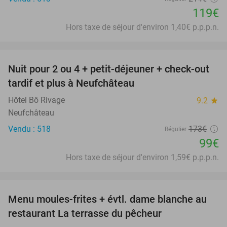
119€
Hors taxe de séjour d'environ 1,40€ p.p.p.n.
favorite_border
Nuit pour 2 ou 4 + petit-déjeuner + check-out
43%
tardif et plus à Neufchâteau
Hôtel Bô Rivage
9.2
star
Neufchâteau
Vendu : 518
173€
Régulier
99€
Hors taxe de séjour d'environ 1,59€ p.p.p.n.
favorite_border
Menu moules-frites + évtl. dame blanche au
58%
restaurant La terrasse du pêcheur