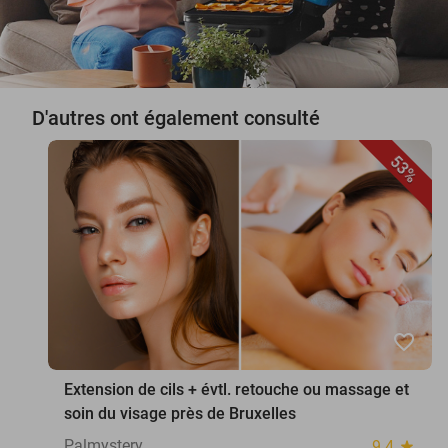
D'autres ont également consulté
53%
favorite_border
Extension de cils + évtl. retouche ou massage et
soin du visage près de Bruxelles
Palmystery
9.4
star