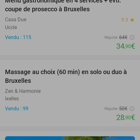
Menu gastronomique en 4 services + évtl.
45%
coupe de prosecco à Bruxelles
Casa Due
9.3
star
Uccle
Vendu : 115
64€
Régulier
34
€
,90
favorite_border
Massage au choix (60 min) en solo ou duo à
42%
Bruxelles
Zen & Harmonie
Ixelles
Vendu : 99
50€
Régulier
28
€
,90