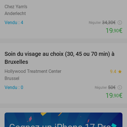
NEW
TODAY
Chez Yam’s
Anderlecht
Vendu : 4
34
,30
€
Régulier
19
€
,90
favorite_border
Soin du visage au choix (30, 45 ou 70 min) à
60%
NEW
Bruxelles
TODAY
Hollywood Treatment Center
9.4
star
Brussel
Vendu : 0
50€
Régulier
19
€
,90