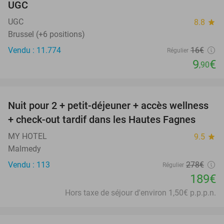
UGC
UGC
8.8
star
Brussel (+6 positions)
Vendu : 11.774
16€
Régulier
9
€
,90
favorite_border
Nuit pour 2 + petit-déjeuner + accès wellness
32%
+ check-out tardif dans les Hautes Fagnes
MY HOTEL
9.5
star
Malmedy
Vendu : 113
278€
Régulier
189€
Hors taxe de séjour d'environ 1,50€ p.p.p.n.
favorite_border