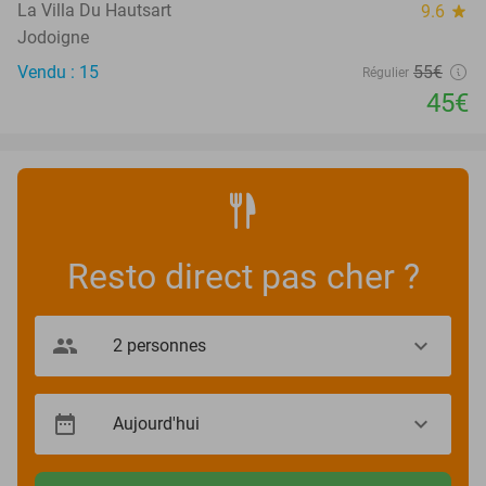
La Villa Du Hautsart
9.6
star
Jodoigne
Vendu : 15
55€
Régulier
45€
Resto direct pas cher ?