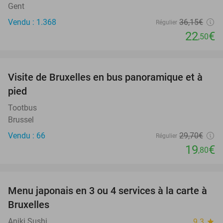
Gent
Vendu : 1.368
36
,15
€
Régulier
22
€
,50
favorite_border
Visite de Bruxelles en bus panoramique et à
33%
pied
Tootbus
Brussel
Vendu : 66
29
,70
€
Régulier
19
€
,80
favorite_border
Menu japonais en 3 ou 4 services à la carte à
36%
Bruxelles
Aniki Sushi
9.3
star