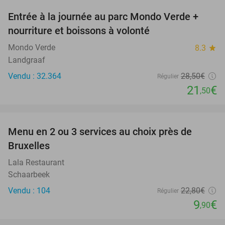
Entrée à la journée au parc Mondo Verde +
25%
nourriture et boissons à volonté
Mondo Verde
8.3
star
Landgraaf
Vendu : 32.364
28
,50
€
Régulier
21
€
,50
favorite_border
Menu en 2 ou 3 services au choix près de
57%
Bruxelles
Lala Restaurant
Schaarbeek
Vendu : 104
22
,80
€
Régulier
9
€
,90
favorite_border