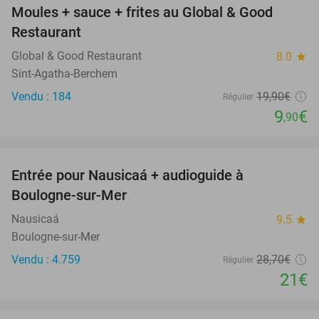
Moules + sauce + frites au Global & Good
50%
Restaurant
Global & Good Restaurant
8.0
star
Sint-Agatha-Berchem
Vendu : 184
19
,90
€
Régulier
9
€
,90
favorite_border
Entrée pour Nausicaá + audioguide à
27%
Boulogne-sur-Mer
Nausicaá
9.5
star
Boulogne-sur-Mer
Vendu : 4.759
28
,70
€
Régulier
21€
favorite_border