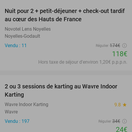
Nuit pour 2 + petit-déjeuner + check-out tardif
32%
au cœur des Hauts de France
Novotel Lens Noyelles
Noyelles-Godault
Vendu : 11
174€
Régulier
118€
Hors taxe de séjour d'environ 1,20€ p.p.p.n.
favorite_border
2 ou 3 sessions de karting au Wavre Indoor
29%
Karting
Wavre Indoor Karting
9.8
star
Wavre
Vendu : 197
34€
Régulier
24€