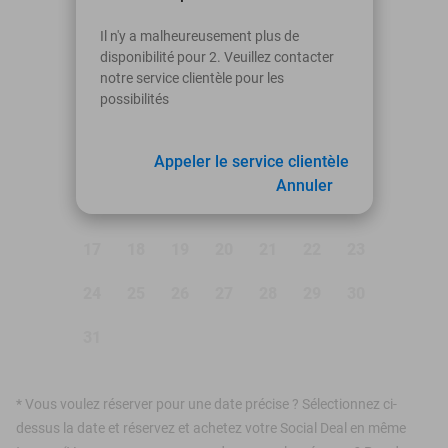
août 2026
Il n'y a malheureusement plus de
disponibilité pour 2. Veuillez contacter
Lu
Ma
Me
Je
Ve
Sa
Di
notre service clientèle pour les
possibilités
1
2
3
4
Appeler le service clientèle
5
6
7
8
9
Annuler
10
11
12
13
14
15
16
17
18
19
20
21
22
23
24
25
26
27
28
29
30
31
*
Vous voulez réserver pour une date précise ? Sélectionnez ci-
dessus la date et réservez et achetez votre Social Deal en même