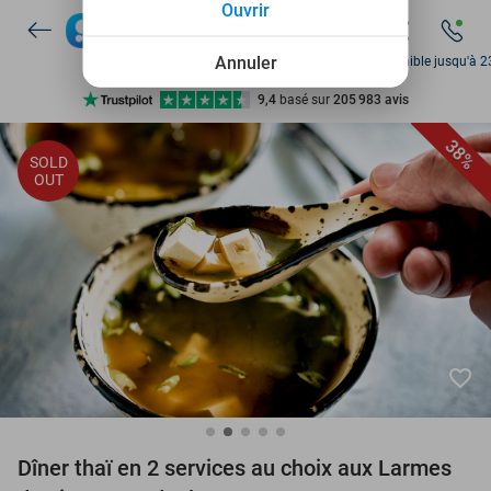
Ouvrir
Disponible 7 jours par semaine
+ de 10 millions de membres
Annuler
Disponible jusqu'à 2
9,4
basé sur
205 983 avis
Découvrez + de 15.000 deals
38%
SOLD
Disponible 7 jours par semaine
OUT
+ de 10 millions de membres
favorite_border
Dîner thaï en 2 services au choix aux Larmes