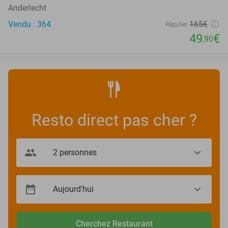
Anderlecht
Vendu : 364
165€
Régulier
49
€
,90
Resto direct pas cher ?
Cherchez Restaurant