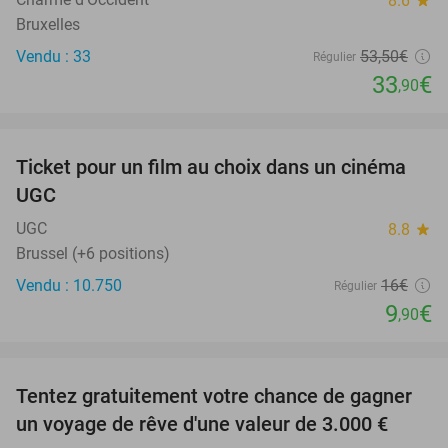
8.6
Bruxelles
Vendu : 33
53
,50
€
Régulier
33
€
,90
favorite_border
Ticket pour un film au choix dans un cinéma
38%
UGC
UGC
8.8
star
Brussel (+6 positions)
Vendu : 10.750
16€
Régulier
9
€
,90
favorite_border
Tentez gratuitement votre chance de gagner
un voyage de rêve d'une valeur de 3.000 €