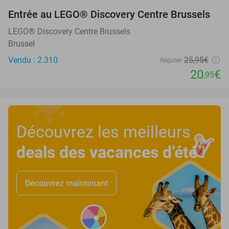
Entrée au LEGO® Discovery Centre Brussels
19%
LEGO® Discovery Centre Brussels
Brussel
Vendu : 2.310
25
,95
€
Régulier
20
€
,95
Découvrez les meilleurs
deals des vacances d’été
!
Découvrez maintenant