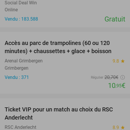
Social Deal Win
Online
Gratuit
Vendu : 183.588
favorite_border
Accès au parc de trampolines (60 ou 120
47%
minutes) + chaussettes + glace + boisson
Arenal Grimbergen
9.8
star
Grimbergen
Vendu : 371
20
,70
€
Régulier
10
€
,95
favorite_border
Ticket VIP pour un match au choix du RSC
70%
Anderlecht
RSC Anderlecht
8.9
star