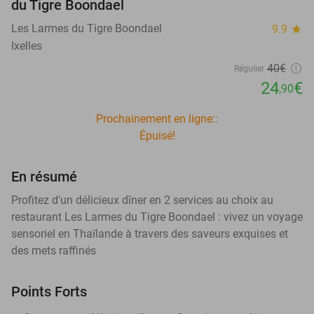
du Tigre Boondael
Les Larmes du Tigre Boondael
9.9
star
Ixelles
40€
Régulier
24
€
,90
Prochainement en ligne::
Épuisé!
En résumé
Profitez d'un délicieux dîner en 2 services au choix au
restaurant Les Larmes du Tigre Boondael : vivez un voyage
sensoriel en Thaïlande à travers des saveurs exquises et
des mets raffinés
Points Forts