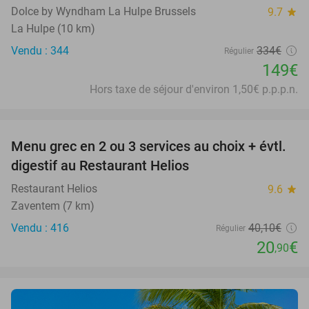
Dolce by Wyndham La Hulpe Brussels
9.7
star
La Hulpe (10 km)
Vendu : 344
334€
Régulier
149€
Hors taxe de séjour d'environ 1,50€ p.p.p.n.
favorite_border
Menu grec en 2 ou 3 services au choix + évtl.
48%
digestif au Restaurant Helios
Restaurant Helios
9.6
star
Zaventem (7 km)
Vendu : 416
40
,10
€
Régulier
20
€
,90