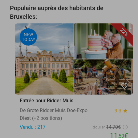
Populaire auprès des habitants de
Bruxelles:
22%
NEW
TODAY
favorite_border
Entrée pour Ridder Muis
De Grote Ridder Muis Doe-Expo
9.3
star
Diest (+2 positions)
Vendu : 217
14
,70
€
Régulier
11
€
,50