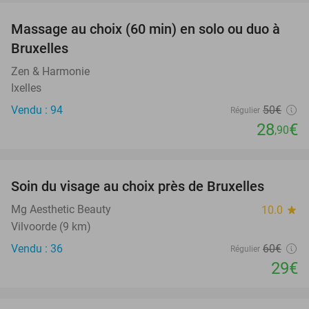
Massage au choix (60 min) en solo ou duo à
42%
Bruxelles
Zen & Harmonie
Ixelles
Vendu : 94
50€
Régulier
28
€
,90
favorite_border
Soin du visage au choix près de Bruxelles
52%
Mg Aesthetic Beauty
10.0
star
Vilvoorde (9 km)
Vendu : 36
60€
Régulier
29€
favorite_border