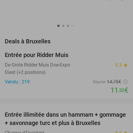
favorite_border
Deals à Bruxelles
Entrée pour Ridder Muis
22%
NEW
TODAY
De Grote Ridder Muis Doe-Expo
9.3
star
Diest (+2 positions)
Vendu : 219
14
,70
€
Régulier
11
€
,50
favorite_border
Entrée illimitée dans un hammam + gommage
37%
+ savonnage turc et plus à Bruxelles
Charme d'Occident
star