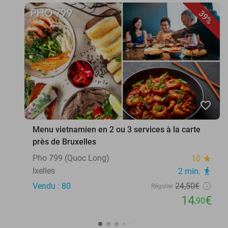
39%
favorite_border
Menu vietnamien en 2 ou 3 services à la carte
près de Bruxelles
Pho 799 (Quoc Long)
10
star
Ixelles
2 min.
directions_walk
Vendu : 80
24
,50
€
Régulier
14
€
,90