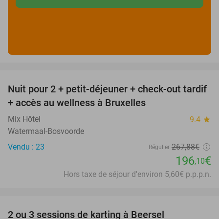
favorite_border
Nuit pour 2 + petit-déjeuner + check-out tardif
27%
+ accès au wellness à Bruxelles
Mix Hôtel
9.4
star
Watermaal-Bosvoorde
Vendu : 23
267
,88
€
Régulier
196
€
,10
Hors taxe de séjour d'environ 5,60€ p.p.p.n.
favorite_border
2 ou 3 sessions de karting à Beersel
38%