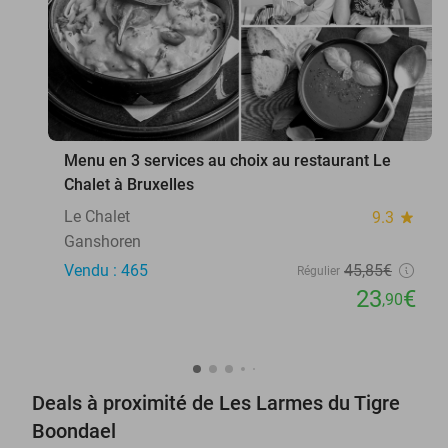
Menu en 3 services au choix au restaurant Le
Chalet à Bruxelles
Le Chalet
9.3
star
Ganshoren
Vendu : 465
45
,85
€
Régulier
23
€
,90
Deals à proximité de Les Larmes du Tigre
Boondael