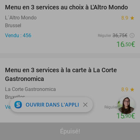
Menu en 3 services au choix à L'Altro Mondo
55%
L´Altro Mondo
8.9
star
Brussel
Vendu : 456
36
,75
€
Régulier
16
€
,50
favorite_border
Menu en 3 services à la carte à La Corte
56%
Gastronomica
La Corte Gastronomica
8.9
star
Bruxelles
close
OUVRIR DANS L'APPLI
Vendu : 93
36€
Régulier
15
€
,90
favorite_border
Épuisé!