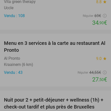
Vita green therapy
8.8
star
Uccle
Vendu : 108
69€
Régulier
34
€
,90
favorite_border
Menu en 3 services à la carte au restaurant Al
38%
Pronto
Al Pronto
9.0
star
Kraainem (6 km)
Vendu : 43
44
,55
€
Régulier
27
€
,50
favorite_border
Nuit pour 2 + petit-déjeuner + wellness (1h) +
55%
check-out tardif et plus près de Bruxelles