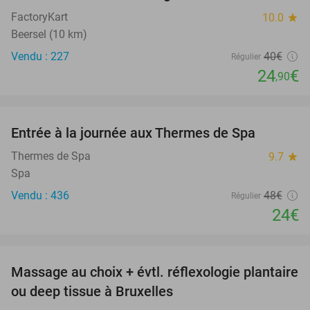
FactoryKart
10.0
star
Beersel (10 km)
Vendu : 227
40€
Régulier
24
€
,90
favorite_border
Entrée à la journée aux Thermes de Spa
50%
Thermes de Spa
9.7
star
Spa
Vendu : 436
48€
Régulier
24€
favorite_border
Massage au choix + évtl. réflexologie plantaire
49%
ou deep tissue à Bruxelles