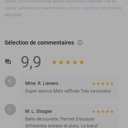
temps. (Vous ne savez pas quand vous voulez réserver? Pas de
soucis : achetez alors via le bouton
acheter maintenant
et réservez
plus tard)
Sélection de commentaires
info_outlined
9,9
R.
Mme. R. Lievens
Super service Mets raffinés Très savoureux
L.
M. L. Stragier
Belle découverte. Permet d’essayer
différentes entrées et plats. Le bœuf