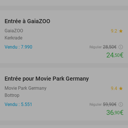
favorite_border
Entrée à GaiaZOO
14%
GaiaZOO
9.2
star
Kerkrade
Vendu : 7.990
28
,50
€
Régulier
24
€
,50
favorite_border
Entrée pour Movie Park Germany
38%
Movie Park Germany
9.4
star
Bottrop
Vendu : 5.551
59
,90
€
Régulier
36
€
,90
favorite_border