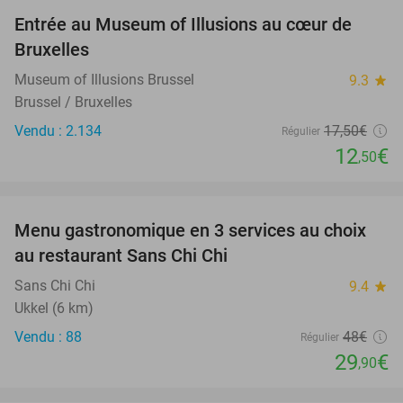
Entrée au Museum of Illusions au cœur de
29%
Bruxelles
Museum of Illusions Brussel
9.3
star
Brussel / Bruxelles
Vendu : 2.134
17
,50
€
Régulier
12
€
,50
favorite_border
Menu gastronomique en 3 services au choix
38%
au restaurant Sans Chi Chi
Sans Chi Chi
9.4
star
Ukkel (6 km)
Vendu : 88
48€
Régulier
29
€
,90
favorite_border