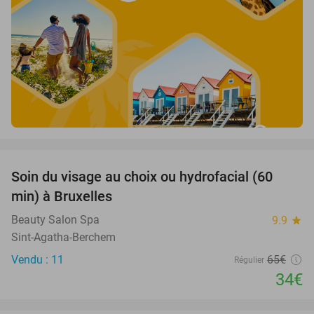
favorite_border
Soin du visage au choix ou hydrofacial (60
48%
min) à Bruxelles
Beauty Salon Spa
9.9
star
Sint-Agatha-Berchem
Vendu : 11
65€
Régulier
34€
favorite_border