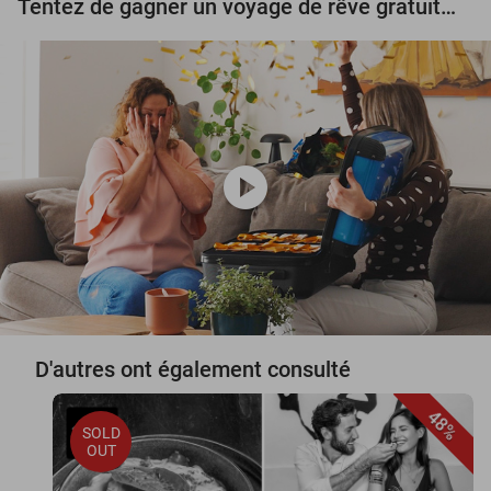
Tentez de gagner un voyage de rêve gratuit d'une valeur de 3.000 € !
play_circle
D'autres ont également consulté
48%
SOLD
OUT