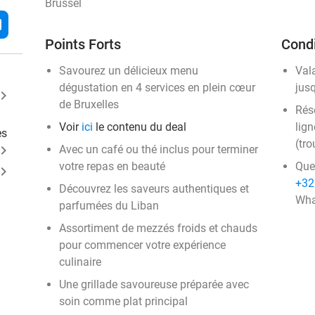
Brussel
l
Points Forts
Condi
Savourez un délicieux menu
Val
dégustation en 4 services en plein cœur
jus
ard_arrow_right
de Bruxelles
Rése
Voir
ici
le contenu du deal
lign
es
(tro
ard_arrow_right
Avec un café ou thé inclus pour terminer
votre repas en beauté
Que
ard_arrow_right
+32
Découvrez les saveurs authentiques et
Wha
parfumées du Liban
Assortiment de mezzés froids et chauds
pour commencer votre expérience
culinaire
Une grillade savoureuse préparée avec
soin comme plat principal