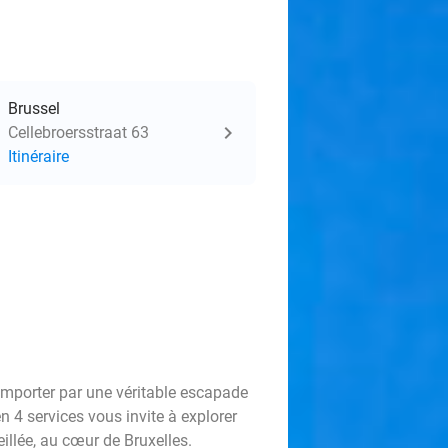
Brussel
Cellebroersstraat 63
Itinéraire
emporter par une véritable escapade
 4 services vous invite à explorer
eillée, au cœur de Bruxelles.