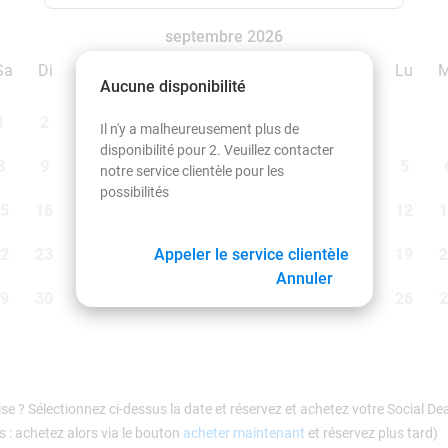
septembre 2026
Sa
Di
Lu
Ma
Me
Je
Ve
Sa
Di
Lu
Aucune disponibilité
1
2
1
2
3
4
5
6
Il n'y a malheureusement plus de
disponibilité pour 2. Veuillez contacter
8
9
7
8
9
10
11
12
13
5
notre service clientèle pour les
possibilités
5
16
14
15
16
17
18
19
20
12
1
2
23
21
22
Appeler le service clientèle
23
24
25
26
27
19
2
Annuler
9
30
28
29
30
26
2
se ? Sélectionnez ci-dessus la date et réservez et achetez votre Social 
 : achetez alors via le bouton
acheter maintenant
et réservez plus tard)