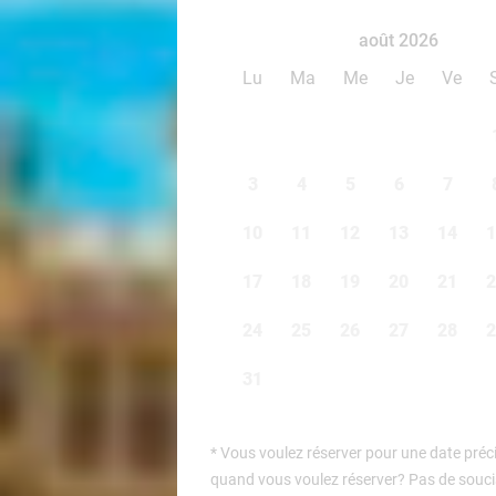
août 2026
Lu
Ma
Me
Je
Ve
3
4
5
6
7
10
11
12
13
14
1
17
18
19
20
21
2
24
25
26
27
28
2
31
*
Vous voulez réserver pour une date préci
quand vous voulez réserver? Pas de soucis