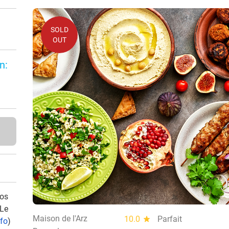
SOLD
OUT
n:
vos
 Le
Maison de l'Arz
10.0
star
Parfait
nfo
)