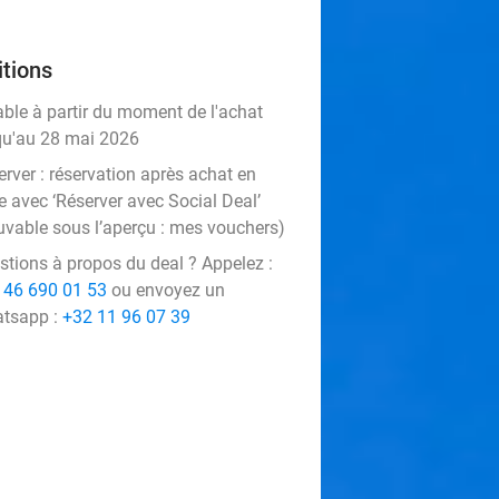
tions
able à partir du moment de l'achat
qu'au 28 mai 2026
rver :
réservation après achat en
e avec ‘Réserver avec Social Deal’
uvable sous l’aperçu :
mes vouchers
)
stions à propos du deal ? Appelez :
 46 690 01 53
ou envoyez un
tsapp :
+32 11 96 07 39