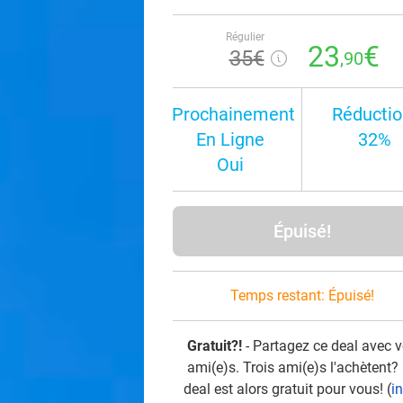
Régulier
23
€
35€
,90
Prochainement
Réductio
En Ligne
32%
Oui
Épuisé!
Temps restant:
Épuisé!
Gratuit?!
- Partagez ce deal avec 
ami(e)s. Trois ami(e)s l'achètent?
deal est alors gratuit pour vous! (
i