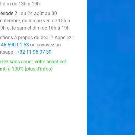
t dim de 13h à 19h
ériode 2
: du 24 août au 30
eptembre, du lun au ven de 15h à
9h et le sam et dim de 16h à 19h
stions à propos du deal ? Appelez :
 46 690 01 53
ou envoyez un
tsapp :
+32 11 96 07 39
etez sans souci, votre achat est
nti à 100% (plus d'infos)