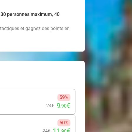
es, 30 personnes maximum, 40
 tactiques et gagnez des points en
59%
9
€
24€
,90
50%
11
€
24€
,90