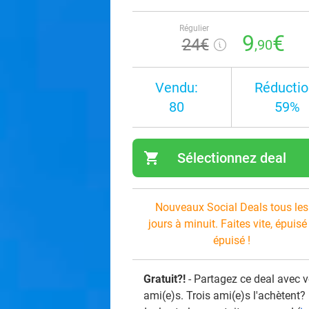
Régulier
9
€
24€
,90
Vendu:
Réductio
80
59%
shopping_cart
Sélectionnez deal
navi
Nouveaux Social Deals tous les
jours à minuit. Faites vite, épuisé
épuisé !
Gratuit?!
- Partagez ce deal avec 
ami(e)s. Trois ami(e)s l'achètent?