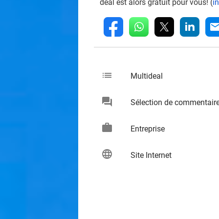
deal est alors gratuit pour vous! (
i
whatsapp
linkedin
fb
mai
list
keybo
Multideal
chat
Sélection de commentair
keybo
work
keybo
Entreprise
language
keybo
Site Internet