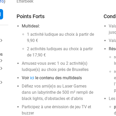
nfo
)
Etterbeek
l
Points Forts
Condi
Multideal:
Val
jus
1 activité ludique au choix à partir de
ard_arrow_right
9,90 €
Val
2 activités ludiques au choix à partir
Rése
es
de 17,90 €
r
ard_arrow_right
Amusez-vous avec 1 ou 2 activité(s)
I
ard_arrow_right
ludique(s) au choix près de Bruxelles
r
Voir
ici
le contenu des multideals
e
ard_arrow_right
l
Défiez vos ami(e)s au Laser Games
p
dans un labyrinthe de 500 m² rempli de
black lights, d'obstacles et d'abris
Les
Participez à une émission de jeu TV et
​
buzzer
d