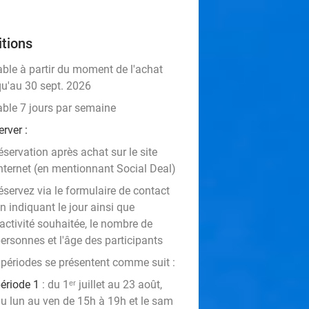
tions
able à partir du moment de l'achat
qu'au 30 sept. 2026
able 7 jours par semaine
rver :
éservation après achat sur le site
nternet (en mentionnant Social Deal)
éservez via le formulaire de contact
n indiquant le jour ainsi que
'activité souhaitée, le nombre de
ersonnes et l'âge des participants
 périodes se présentent comme suit :
période 1
: du 1ᵉʳ juillet au 23 août,
u lun au ven de 15h à 19h et le sam