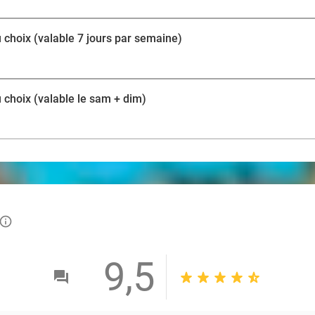
u choix (valable 7 jours par semaine)
u choix (valable le sam + dim)
info_outlined
9,5