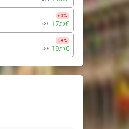
63%
17
€
48€
,90
59%
19
€
48€
,90