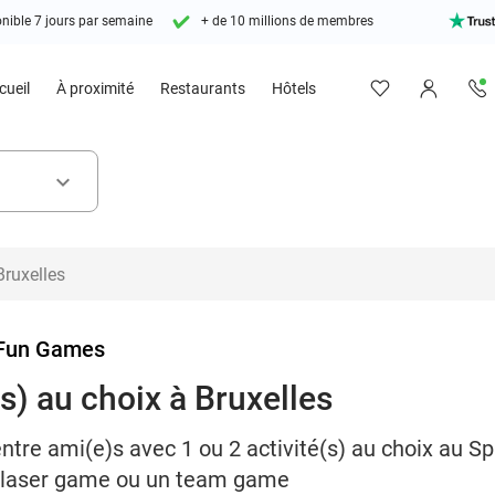
nible 7 jours par semaine
+ de 10 millions de membres
cueil
À proximité
Restaurants
Hôtels
keyboard_arrow_down
Fun Games
(s) au choix à Bruxelles
tre ami(e)s avec 1 ou 2 activité(s) au choix au S
n laser game ou un team game