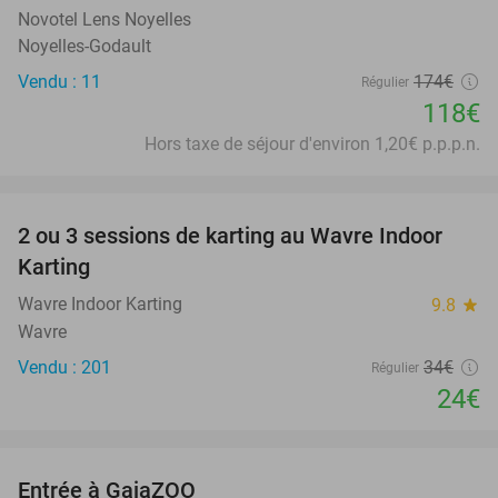
Novotel Lens Noyelles
Noyelles-Godault
Vendu : 11
174€
Régulier
118€
Hors taxe de séjour d'environ 1,20€ p.p.p.n.
favorite_border
2 ou 3 sessions de karting au Wavre Indoor
29%
Karting
Wavre Indoor Karting
9.8
star
Wavre
Vendu : 201
34€
Régulier
24€
favorite_border
Entrée à GaiaZOO