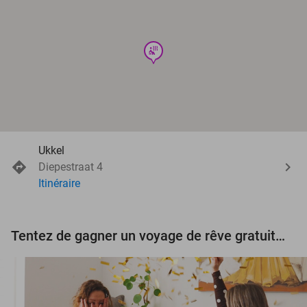
wellness
Ukkel
Diepestraat 4
Itinéraire
Tentez de gagner un voyage de rêve gratuit d'une valeur de 3.000 € !