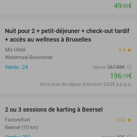
49
€
,90
favorite_border
Nuit pour 2 + petit-déjeuner + check-out tardif
27%
+ accès au wellness à Bruxelles
Mix Hôtel
9.4
star
Watermaal-Bosvoorde
Vendu : 24
267
,88
€
Régulier
196
€
,10
Hors taxe de séjour d'environ 5,60€ p.p.p.n.
favorite_border
2 ou 3 sessions de karting à Beersel
38%
FactoryKart
10.0
star
Beersel (10 km)