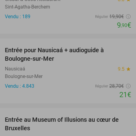
Sint-Agatha-Berchem
Vendu : 189
19
,90
€
Régulier
9
€
,90
favorite_border
Entrée pour Nausicaá + audioguide à
27%
Boulogne-sur-Mer
Nausicaá
9.5
star
Boulogne-sur-Mer
Vendu : 4.843
28
,70
€
Régulier
21€
favorite_border
Entrée au Museum of Illusions au cœur de
29%
Bruxelles