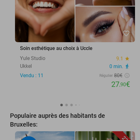
favorite_border
Soin esthétique au choix à Uccle
Yule Studio
9.1
star
Ukkel
0 min.
directions_walk
Vendu : 11
80€
Régulier
27
€
,90
Populaire auprès des habitants de
Bruxelles: