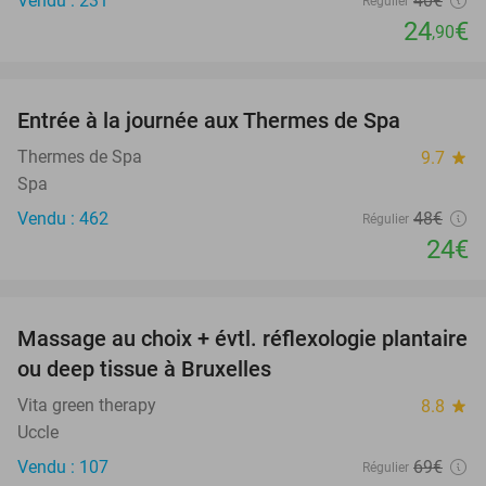
Vendu : 231
40€
Régulier
24
€
,90
favorite_border
Entrée à la journée aux Thermes de Spa
50%
Thermes de Spa
9.7
star
Spa
Vendu : 462
48€
Régulier
24€
favorite_border
Massage au choix + évtl. réflexologie plantaire
49%
ou deep tissue à Bruxelles
Vita green therapy
8.8
star
Uccle
Vendu : 107
69€
Régulier