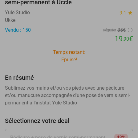
semi-permanent à Uccle
Yule Studio
9.1
star
Ukkel
Vendu : 150
35€
Régulier
19
€
,90
Temps restant:
Épuisé!
En résumé
Sublimez vos mains et/ou vos pieds avec une pédicure
et/ou manucure accompagnée d'une pose de vernis semi-
permanent à l'institut Yule Studio
Sélectionnez votre deal
Pédicure + pose de vernis semi-permanent
43%