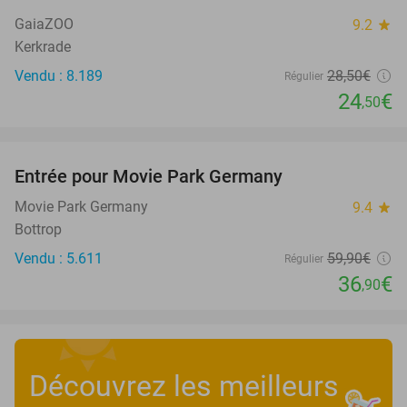
14%
GaiaZOO
9.2
star
Kerkrade
Vendu : 8.189
28
,50
€
Régulier
24
€
,50
favorite_border
Entrée pour Movie Park Germany
38%
Movie Park Germany
9.4
star
Bottrop
Vendu : 5.611
59
,90
€
Régulier
36
€
,90
Découvrez les meilleurs