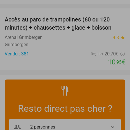
favorite_border
Accès au parc de trampolines (60 ou 120
47%
minutes) + chaussettes + glace + boisson
Arenal Grimbergen
9.8
star
Grimbergen
Vendu : 381
20
,70
€
Régulier
10
€
,95
Resto direct pas cher ?