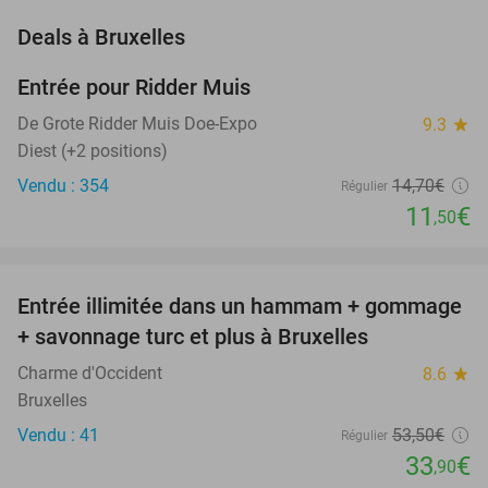
favorite_border
Deals à Bruxelles
Entrée pour Ridder Muis
22%
NEW
TODAY
De Grote Ridder Muis Doe-Expo
9.3
star
Diest (+2 positions)
Vendu : 354
14
,70
€
Régulier
11
€
,50
favorite_border
Entrée illimitée dans un hammam + gommage
37%
+ savonnage turc et plus à Bruxelles
Charme d'Occident
8.6
star
Bruxelles
Vendu : 41
53
,50
€
Régulier
33
€
,90