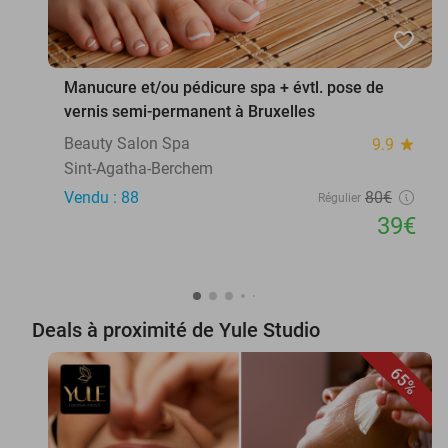
favorite_border
Manucure et/ou pédicure spa + évtl. pose de
vernis semi-permanent à Bruxelles
Beauty Salon Spa
9.9
star
Sint-Agatha-Berchem
Vendu : 88
80€
Régulier
39€
Deals à proximité de Yule Studio
65%