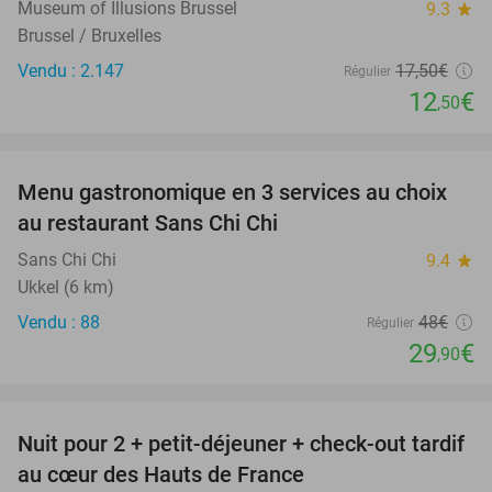
Museum of Illusions Brussel
9.3
star
Brussel / Bruxelles
Vendu : 2.147
17
,50
€
Régulier
12
€
,50
favorite_border
Menu gastronomique en 3 services au choix
38%
au restaurant Sans Chi Chi
Sans Chi Chi
9.4
star
Ukkel (6 km)
Vendu : 88
48€
Régulier
29
€
,90
favorite_border
Nuit pour 2 + petit-déjeuner + check-out tardif
32%
au cœur des Hauts de France