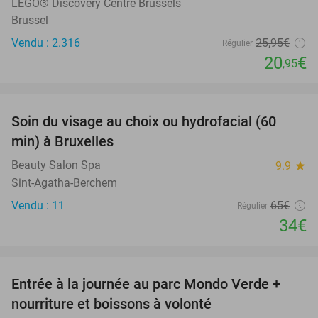
LEGO® Discovery Centre Brussels
Brussel
Vendu : 2.316
25
,95
€
Régulier
20
€
,95
favorite_border
Soin du visage au choix ou hydrofacial (60
48%
min) à Bruxelles
Beauty Salon Spa
9.9
star
Sint-Agatha-Berchem
Vendu : 11
65€
Régulier
34€
favorite_border
Entrée à la journée au parc Mondo Verde +
25%
nourriture et boissons à volonté