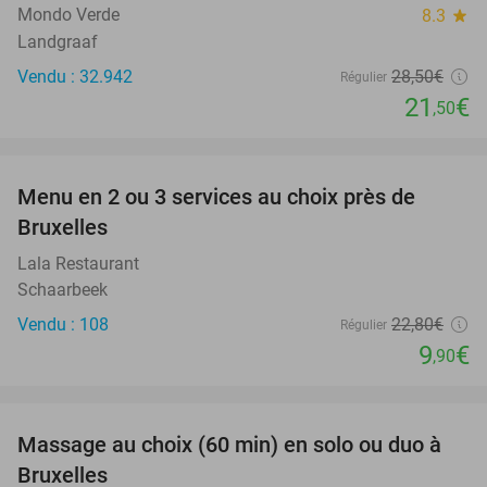
Mondo Verde
8.3
star
Landgraaf
Vendu : 32.942
28
,50
€
Régulier
21
€
,50
favorite_border
Menu en 2 ou 3 services au choix près de
57%
Bruxelles
Lala Restaurant
Schaarbeek
Vendu : 108
22
,80
€
Régulier
9
€
,90
favorite_border
Massage au choix (60 min) en solo ou duo à
42%
Bruxelles