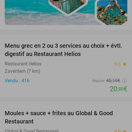
favorite_border
Menu grec en 2 ou 3 services au choix + évtl.
48%
digestif au Restaurant Helios
Restaurant Helios
9.6
star
Zaventem (7 km)
Vendu : 416
40
,10
€
Régulier
20
€
,90
favorite_border
Moules + sauce + frites au Global & Good
50%
Restaurant
Global & Good Restaurant
8.0
star