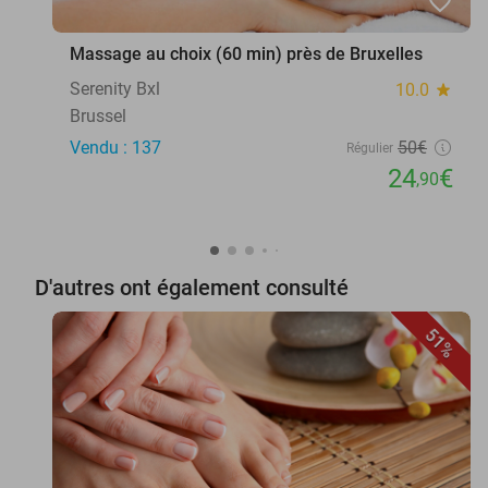
favorite_border
Massage au choix (60 min) près de Bruxelles
Serenity Bxl
10.0
star
Brussel
Vendu : 137
50€
Régulier
24
€
,90
D'autres ont également consulté
51%