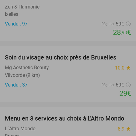
Zen & Harmonie
Ixelles
Vendu : 97
50€
Régulier
28
€
,90
favorite_border
Soin du visage au choix près de Bruxelles
52%
Mg Aesthetic Beauty
10.0
star
Vilvoorde (9 km)
Vendu : 37
60€
Régulier
29€
favorite_border
Menu en 3 services au choix à L'Altro Mondo
55%
L´Altro Mondo
8.9
star