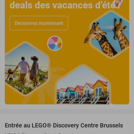
deals des vacances d’été
!
Découvrez maintenant
favorite_border
Entrée au LEGO® Discovery Centre Brussels
19%