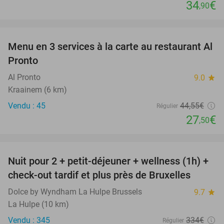
34
€
,90
favorite_border
Menu en 3 services à la carte au restaurant Al
38%
Pronto
Al Pronto
9.0
star
Kraainem (6 km)
Vendu : 45
44
,55
€
Régulier
27
€
,50
favorite_border
Nuit pour 2 + petit-déjeuner + wellness (1h) +
55%
check-out tardif et plus près de Bruxelles
Dolce by Wyndham La Hulpe Brussels
9.7
star
La Hulpe (10 km)
Vendu : 345
334€
Régulier