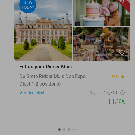
22%
NEW
TODAY
favorite_border
Entrée pour Ridder Muis
De Grote Ridder Muis Doe-Expo
9.3
star
Diest (+2 positions)
Vendu : 354
14
,70
€
Régulier
11
€
,50