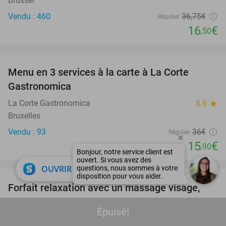
Brussel
Vendu : 460
36
,75
€
Régulier
16
€
,50
favorite_border
Menu en 3 services à la carte à La Corte
56%
Gastronomica
La Corte Gastronomica
8.9
star
Bruxelles
Vendu : 93
36€
Régulier
15
€
,90
favorite_border
close
OUVRIR DANS L'APPLI
Forfait relaxation avec un massage visage,
48%
nuque et épaules + soin du visage (90 min)
Épuisé!
A Beauty Well
9.5
star