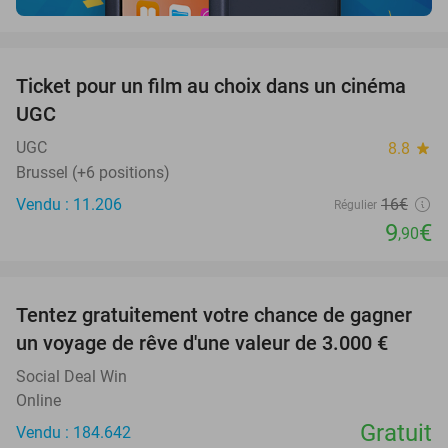
favorite_border
Ticket pour un film au choix dans un cinéma
38%
UGC
UGC
8.8
star
Brussel (+6 positions)
Vendu : 11.206
16€
Régulier
9
€
,90
favorite_border
Tentez gratuitement votre chance de gagner
un voyage de rêve d'une valeur de 3.000 €
Social Deal Win
Online
Gratuit
Vendu : 184.642