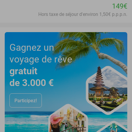
149€
Hors taxe de séjour d'environ 1,50€ p.p.p.n.
Gagnez un
voyage de rêve
gratuit
de 3.000 €
Participez!