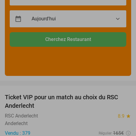
Cherchez Restaurant
favorite_border
Ticket VIP pour un match au choix du RSC
70%
Anderlecht
RSC Anderlecht
8.9
star
Anderlecht
Vendu : 379
165€
Régulier