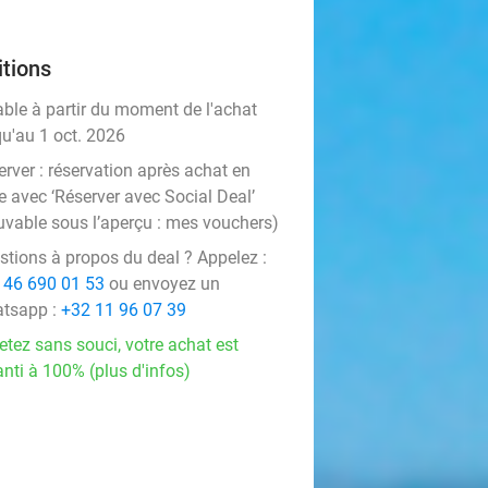
tions
able à partir du moment de l'achat
qu'au 1 oct. 2026
rver :
réservation après achat en
e avec ‘Réserver avec Social Deal’
uvable sous l’aperçu :
mes vouchers
)
stions à propos du deal ? Appelez :
 46 690 01 53
ou envoyez un
tsapp :
+32 11 96 07 39
etez sans souci, votre achat est
nti à 100% (plus d'infos)