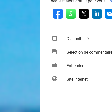
deal est alors gratuit pour vous! (
i
whatsapp
linkedin
fb
mai
date_range
keybo
Disponibilité
chat
Sélection de commentair
keybo
work
keybo
Entreprise
language
keybo
Site Internet