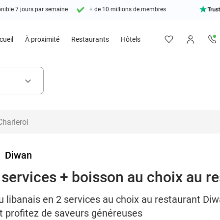
nible 7 jours par semaine
+ de 10 millions de membres
cueil
À proximité
Restaurants
Hôtels
keyboard_arrow_down
>
Diwan
 services + boisson au choix au r
libanais en 2 services au choix au restaurant Di
et profitez de saveurs généreuses