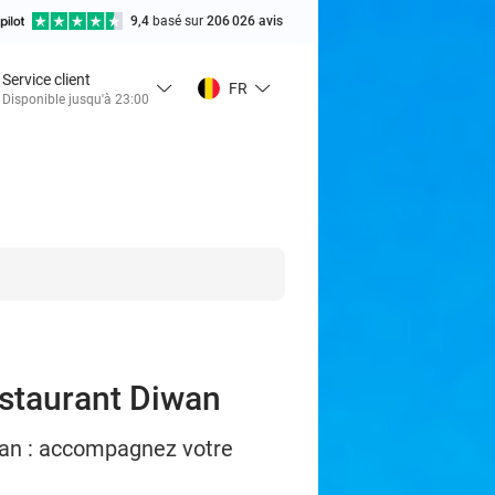
9,4
basé sur
206 026 avis
Service client
FR
Disponible jusqu'à 23:00
estaurant Diwan
wan : accompagnez votre