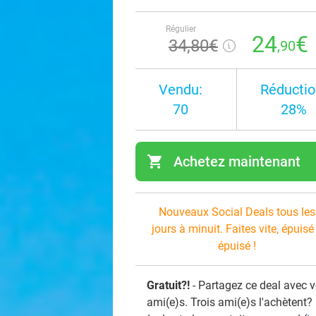
Régulier
24
€
34
,80
€
,90
Vendu:
Réductio
70
28%
shopping_cart
Achetez maintenant
navi
Nouveaux Social Deals tous les
jours à minuit. Faites vite, épuisé
épuisé !
Gratuit?!
- Partagez ce deal avec 
ami(e)s. Trois ami(e)s l'achètent?