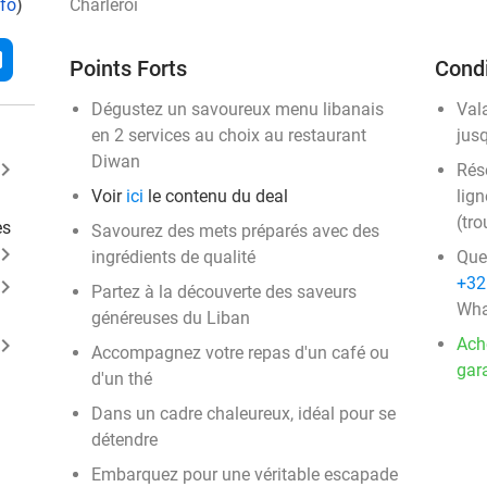
nfo
)
Charleroi
l
Points Forts
Condi
Dégustez un savoureux menu libanais
Val
en 2 services au choix au restaurant
jus
Diwan
ard_arrow_right
Rése
Voir
ici
le contenu du deal
lign
(tro
es
Savourez des mets préparés avec des
ard_arrow_right
ingrédients de qualité
Que
+32
ard_arrow_right
Partez à la découverte des saveurs
Wha
généreuses du Liban
ard_arrow_right
Ach
Accompagnez votre repas d'un café ou
gara
d'un thé
Dans un cadre chaleureux, idéal pour se
détendre
Embarquez pour une véritable escapade