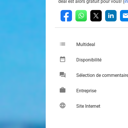
deal est alors gratuit pour vous! (
i
whatsapp
linkedin
fb
mai
list
keybo
Multideal
date_range
keybo
Disponibilité
chat
Sélection de commentair
keybo
work
keybo
Entreprise
language
keybo
Site Internet