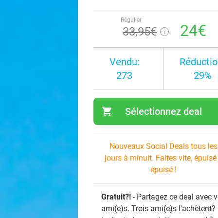
Régulier
24€
33
,95
€
Vendu:
Réductio
273
29%
shopping_cart
Sélectionnez deal
navi
Nouveaux Social Deals tous les
jours à minuit. Faites vite, épuisé
épuisé !
Gratuit?!
- Partagez ce deal avec 
ami(e)s. Trois ami(e)s l'achètent?