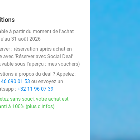
tions
able à partir du moment de l'achat
qu'au 31 août 2026
rver :
réservation après achat en
e avec ‘Réserver avec Social Deal’
uvable sous l’aperçu :
mes vouchers
)
stions à propos du deal ? Appelez :
 46 690 01 53
ou envoyez un
tsapp :
+32 11 96 07 39
etez sans souci, votre achat est
nti à 100% (plus d'infos)