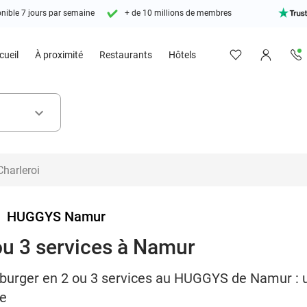
nible 7 jours par semaine
+ de 10 millions de membres
cueil
À proximité
Restaurants
Hôtels
keyboard_arrow_down
>
HUGGYS Namur
ou 3 services à Namur
burger en 2 ou 3 services au HUGGYS de Namur : 
ée