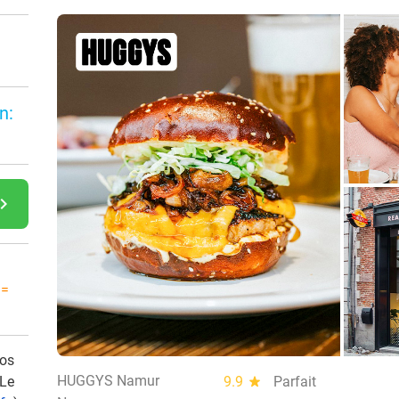
n:
gate_next
 =
vos
HUGGYS Namur
 Le
9.9
star
Parfait