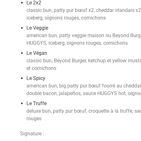
Le 2x2
classic bun, patty pur bœuf x2, cheddar irlandais 
iceberg, oignons rouges, cornichons
Le Veggie
american bun, patty veggie maison ou Beyond Burger
HUGGYS, iceberg, oignons rouges, cornichons
Le Végan
classic bun, Beyond Burger, ketchup et yellow must
et cornichons
Le Spicy
american bun, big patty pur bœuf fourré au cheddar 
double bacon, jalapeños, sauce HUGGYS hot, oigno
Le Truffe
deluxe bun, patty pur bœuf, croquette à la truffe, s
rouges
Signature :