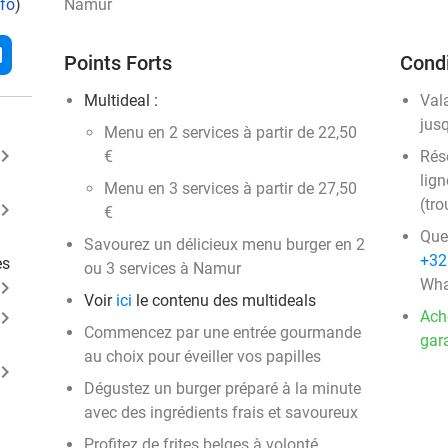
nfo
)
Namur
l
Points Forts
Condi
Multideal :
Val
jus
​Menu en 2 services à partir de 22,50
ard_arrow_right
€
Rése
lign
Menu en 3 services à partir de 27,50
(tro
ard_arrow_right
€
Que
Savourez un délicieux menu burger en 2
+32
es
ou 3 services à Namur
Wha
ard_arrow_right
Voir
ici
le contenu des multideals
ard_arrow_right
Ach
Commencez par une entrée gourmande
gara
au choix pour éveiller vos papilles
ard_arrow_right
Dégustez un burger préparé à la minute
avec des ingrédients frais et savoureux
Profitez de frites belges à volonté,