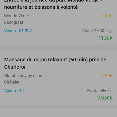
25%
nourriture et boissons à volonté
Mondo Verde
8.3
star
Landgraaf
Vendu : 31.397
28
,50
€
Régulier
21
€
,50
favorite_border
Massage du corps relaxant (60 min) près de
57%
Charleroi
Glambeauty by cannes
8.2
star
Châtelet
Vendu : 12
69€
Régulier
29
€
,90
favorite_border