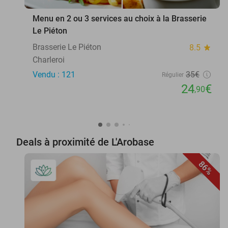
Menu en 2 ou 3 services au choix à la Brasserie
Le Piéton
Brasserie Le Piéton
8.5
star
Charleroi
Vendu : 121
35€
Régulier
24
€
,90
Deals à proximité de L'Arobase
86%