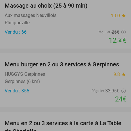
Massage au choix (25 à 90 min)
50%
Aux massages Neuvillois
10.0
star
Philippeville
Vendu : 66
25€
Régulier
12
€
,50
favorite_border
Menu burger en 2 ou 3 services à Gerpinnes
29%
HUGGYS Gerpinnes
9.8
star
Gerpinnes (6 km)
Vendu : 355
33
,95
€
Régulier
24€
favorite_border
Menu en 2 ou 3 services à la carte à La Table
37%