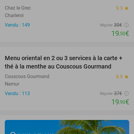
Chez le Grec
9.3
star
Charleroi
Vendu : 149
30€
Régulier
19
€
,50
favorite_border
Menu oriental en 2 ou 3 services à la carte +
46%
thé à la menthe au Couscous Gourmand
Couscous Gourmand
8.9
star
Namur
Vendu : 113
37€
Régulier
19
€
,90