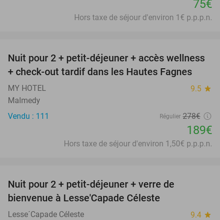
75€
Hors taxe de séjour d'environ 1€ p.p.p.n.
favorite_border
Nuit pour 2 + petit-déjeuner + accès wellness
32%
+ check-out tardif dans les Hautes Fagnes
MY HOTEL
9.5
star
Malmedy
Vendu : 111
278€
Régulier
189€
Hors taxe de séjour d'environ 1,50€ p.p.p.n.
favorite_border
Nuit pour 2 + petit-déjeuner + verre de
33%
bienvenue à Lesse'Capade Céleste
Lesse´Capade Céleste
9.4
star