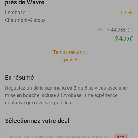
près de Wavre
L'Arobase
9.2
star
Chaumont-Gistoux
44
,75
€
Régulier
24
€
,90
Temps restant:
Épuisé!
En résumé
Dégustez un délicieux menu en 2 ou 3 services avec une
mise en bouche incluse à L'Arobase : une expérience
gustative qui ravit vos papilles
Sélectionnez votre deal
Menu en 2 services (entrée + plat) + mise en
44%