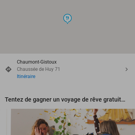
food
Chaumont-Gistoux
Chaussée de Huy 71
Itinéraire
Tentez de gagner un voyage de rêve gratuit d'une valeur de 3.000 € !