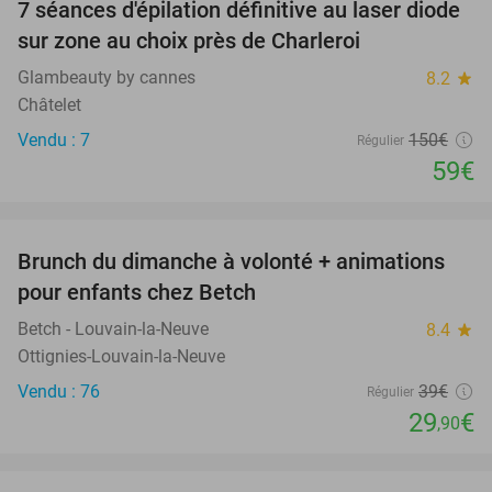
7 séances d'épilation définitive au laser diode
61%
sur zone au choix près de Charleroi
Glambeauty by cannes
8.2
star
Châtelet
Vendu : 7
150€
Régulier
59€
favorite_border
Brunch du dimanche à volonté + animations
23%
pour enfants chez Betch
Betch - Louvain-la-Neuve
8.4
star
Ottignies-Louvain-la-Neuve
Vendu : 76
39€
Régulier
29
€
,90
favorite_border