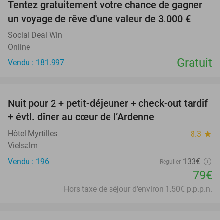
Tentez gratuitement votre chance de gagner
un voyage de rêve d'une valeur de 3.000 €
Social Deal Win
Online
Gratuit
Vendu : 181.997
favorite_border
Nuit pour 2 + petit-déjeuner + check-out tardif
41%
+ évtl. dîner au cœur de l’Ardenne
Hôtel Myrtilles
8.3
star
Vielsalm
Vendu : 196
133€
Régulier
79€
Hors taxe de séjour d'environ 1,50€ p.p.p.n.
favorite_border