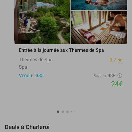
favorite_border
Entrée à la journée aux Thermes de Spa
Thermes de Spa
9.7
star
Spa
Vendu : 335
48€
Régulier
24€
favorite_border
Deals à Charleroi