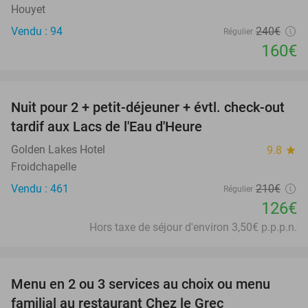
Houyet
Vendu : 94
240€
Régulier
160€
favorite_border
Nuit pour 2 + petit-déjeuner + évtl. check-out
40%
tardif aux Lacs de l'Eau d'Heure
Golden Lakes Hotel
9.8
star
Froidchapelle
Vendu : 461
210€
Régulier
126€
Hors taxe de séjour d'environ 3,50€ p.p.p.n.
favorite_border
Menu en 2 ou 3 services au choix ou menu
35%
familial au restaurant Chez le Grec