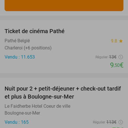
favorite_border
Ticket de cinéma Pathé
27%
Pathé België
9.8
star
Charleroi (+6 positions)
Vendu : 11.653
13€
Régulier
9
€
,50
favorite_border
Nuit pour 2 + petit-déjeuner + check-out tardif
34%
et plus à Boulogne-sur-Mer
Le Faidherbe Hotel Coeur de ville
Boulogne-sur-Mer
Vendu : 165
113€
Régulier