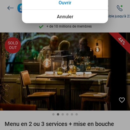
Ouvrir
Découvrez + de 15.000 deals
Disponible 7 jours par semaine
Annuler
Disponible jusqu'à 2
+ de 10 millions de membres
9,4
basé sur
205 807 avis
44%
SOLD
Découvrez + de 15.000 deals
OUT
Disponible 7 jours par semaine
+ de 10 millions de membres
favorite_border
Menu en 2 ou 3 services + mise en bouche