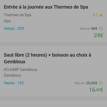
Entrée à la journée aux Thermes de Spa
50%
Thermes de Spa
9.7
star
Spa
Vendu : 335
48€
Régulier
24€
favorite_border
Saut libre (2 heures) + boisson au choix à
38%
Gembloux
KOJUMP Gembloux
Gembloux
Vendu : 192
26
,50
€
Régulier
16
€
,40
favorite_border