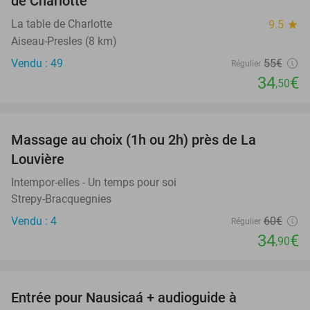
de Charlotte
La table de Charlotte
9.5
star
Aiseau-Presles (8 km)
Vendu : 49
55€
Régulier
34
€
,50
favorite_border
Massage au choix (1h ou 2h) près de La
42%
Louvière
Intempor-elles - Un temps pour soi
Strepy-Bracquegnies
Vendu : 4
60€
Régulier
34
€
,90
favorite_border
Entrée pour Nausicaá + audioguide à
27%