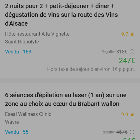
2 nuits pour 2 + petit-déjeuner + dîner +
22%
dégustation de vins sur la route des Vins
d'Alsace
Hôtel-restaurant A la Vignette
9.7
star
Saint-Hippolyte
Vendu : 168
318€
Régulier
247€
Hors taxe de séjour d'environ 1€ p.p.p.n.
favorite_border
6 séances d'épilation au laser (1 an) sur une
86%
zone au choix au cœur du Brabant wallon
Eseal Wellness Clinic
9.9
star
Wavre
Vendu : 55
467€
Régulier