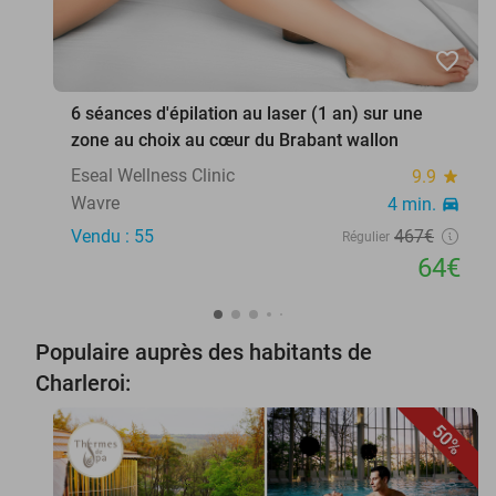
favorite_border
6 séances d'épilation au laser (1 an) sur une
zone au choix au cœur du Brabant wallon
Eseal Wellness Clinic
9.9
star
Wavre
4 min.
directions_car
Vendu : 55
467€
Régulier
64€
Populaire auprès des habitants de
Charleroi:
50%