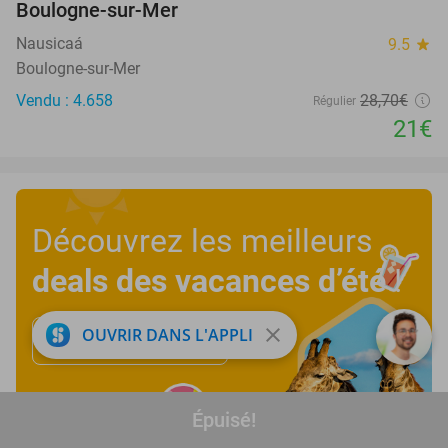
Boulogne-sur-Mer
Nausicaá
9.5
star
Boulogne-sur-Mer
Vendu : 4.658
28
,70
€
Régulier
21€
Découvrez les meilleurs
deals des vacances d’été
!
close
OUVRIR DANS L'APPLI
Découvrez maintenant
Épuisé!