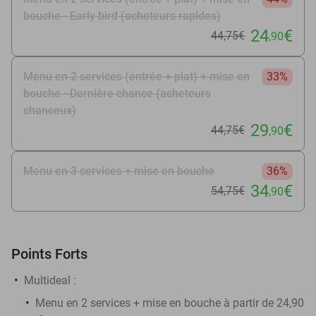
bouche - Early bird (acheteurs rapides)
24
€
44
,75
€
,90
Menu en 2 services (entrée + plat) + mise en
33%
bouche - Dernière chance (acheteurs
chanceux)
29
€
44
,75
€
,90
Menu en 3 services + mise en bouche
36%
34
€
54
,75
€
,90
Points Forts
Multideal :
Menu en 2 services + mise en bouche à partir de 24,90