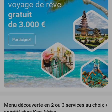
voyage de rêve
gratuit
de 3.000 €
Participez!
favorite_border
Menu découverte en 2 ou 3 services au choix +
38%