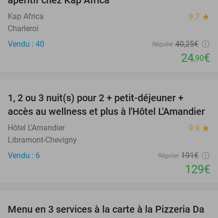
apéritif chez Kap Africa
Kap Africa
9.7
star
Charleroi
Vendu : 40
40
,25
€
Régulier
24
€
,90
favorite_border
1, 2 ou 3 nuit(s) pour 2 + petit-déjeuner +
32%
NEW
accès au wellness et plus à l'Hôtel L'Amandier
TODAY
Hôtel L'Amandier
9.9
star
Libramont-Chevigny
Vendu : 6
191€
Régulier
129€
favorite_border
Menu en 3 services à la carte à la Pizzeria Da
30%