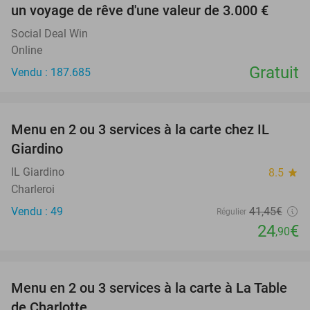
un voyage de rêve d'une valeur de 3.000 €
Social Deal Win
Online
Gratuit
Vendu : 187.685
favorite_border
Menu en 2 ou 3 services à la carte chez IL
40%
Giardino
IL Giardino
8.5
star
Charleroi
Vendu : 49
41
,45
€
Régulier
24
€
,90
favorite_border
Menu en 2 ou 3 services à la carte à La Table
37%
de Charlotte