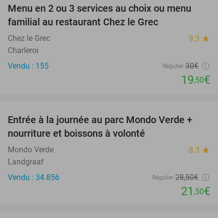
Menu en 2 ou 3 services au choix ou menu
35%
familial au restaurant Chez le Grec
Chez le Grec
9.3
star
Charleroi
Vendu : 155
30€
Régulier
19
€
,50
favorite_border
Entrée à la journée au parc Mondo Verde +
25%
nourriture et boissons à volonté
Mondo Verde
8.3
star
Landgraaf
Vendu : 34.856
28
,50
€
Régulier
21
€
,50
favorite_border