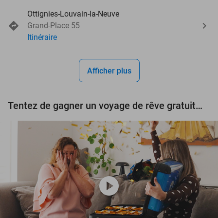
Ottignies-Louvain-la-Neuve
Grand-Place 55
Itinéraire
Afficher plus
Tentez de gagner un voyage de rêve gratuit d'une valeur de 3.000 € !
play_circle