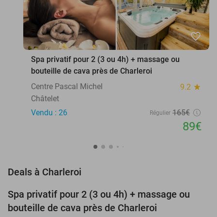
favorite_border
Spa privatif pour 2 (3 ou 4h) + massage ou
bouteille de cava près de Charleroi
Centre Pascal Michel
9.2
star
Châtelet
Vendu : 26
165€
Régulier
89€
favorite_border
Deals à Charleroi
Spa privatif pour 2 (3 ou 4h) + massage ou
46%
bouteille de cava près de Charleroi