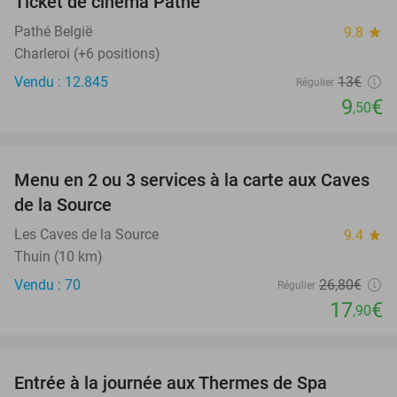
Ticket de cinéma Pathé
27%
Pathé België
9.8
star
Charleroi (+6 positions)
Vendu : 12.845
13€
Régulier
9
€
,50
favorite_border
Menu en 2 ou 3 services à la carte aux Caves
33%
de la Source
Les Caves de la Source
9.4
star
Thuin (10 km)
Vendu : 70
26
,80
€
Régulier
17
€
,90
favorite_border
Entrée à la journée aux Thermes de Spa
50%