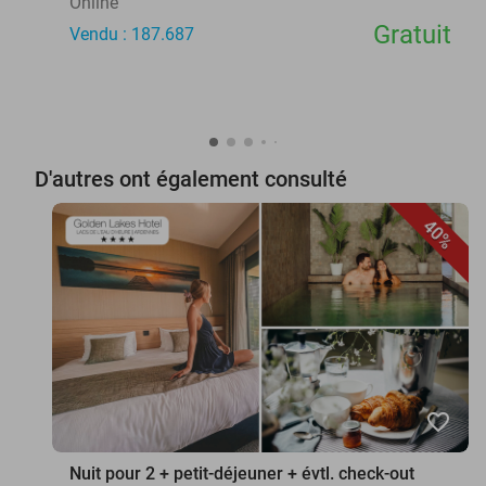
Online
Gratuit
Vendu : 187.687
D'autres ont également consulté
40%
favorite_border
Nuit pour 2 + petit-déjeuner + évtl. check-out