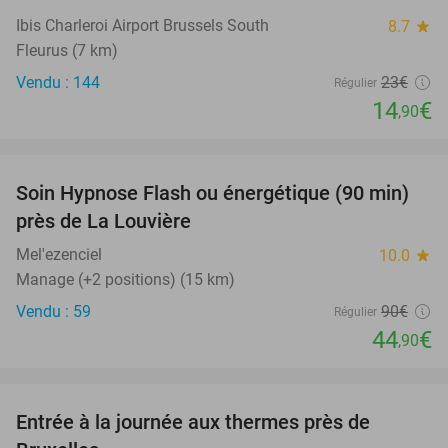
Ibis Charleroi Airport Brussels South
8.7
star
Fleurus (7 km)
Vendu : 144
23€
Régulier
14
€
,90
favorite_border
Soin Hypnose Flash ou énergétique (90 min)
50%
près de La Louvière
Mel'ezenciel
10.0
star
Manage (+2 positions) (15 km)
Vendu : 59
90€
Régulier
44
€
,90
favorite_border
Entrée à la journée aux thermes près de
30%