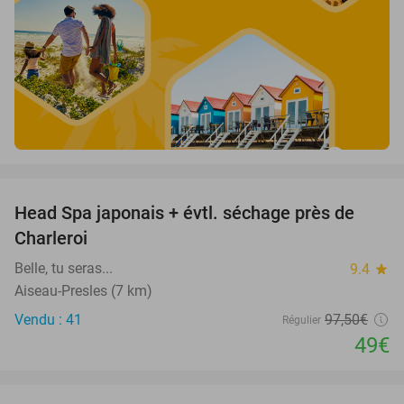
favorite_border
Head Spa japonais + évtl. séchage près de
50%
Charleroi
Belle, tu seras...
9.4
star
Aiseau-Presles (7 km)
Vendu : 41
97
,50
€
Régulier
49€
favorite_border