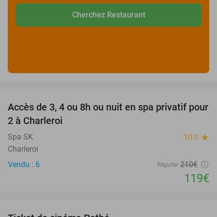
Cherchez Restaurant
favorite_border
Accès de 3, 4 ou 8h ou nuit en spa privatif pour
43%
2 à Charleroi
Spa SK
10.0
star
Charleroi
Vendu : 6
210€
Régulier
119€
favorite_border