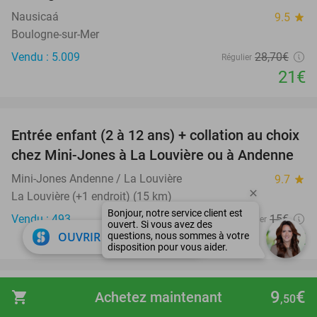
Nausicaá
9.5
star
Boulogne-sur-Mer
Vendu : 5.009
28
,70
€
Régulier
21€
favorite_border
Entrée enfant (2 à 12 ans) + collation au choix
47%
chez Mini-Jones à La Louvière ou à Andenne
Mini-Jones Andenne / La Louvière
9.7
star
La Louvière (+1 endroit) (15 km)
Vendu : 493
15€
Régulier
close
OUVRIR DANS L'APPLI
7
€
,90
favorite_border
9
€
shopping_cart
Achetez maintenant
Ticket pour un film au choix dans un cinéma
38%
,50