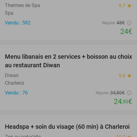
Thermes de Spa
9.7
star
Spa
Vendu : 582
48€
Régulier
24€
favorite_border
Menu libanais en 2 services + boisson au choix
28%
au restaurant Diwan
Diwan
9.6
star
Charleroi
Vendu : 76
34
,80
€
Régulier
24
€
,90
favorite_border
Headspa + soin du visage (60 min) à Charleroi
43%
Zen au natur'elle