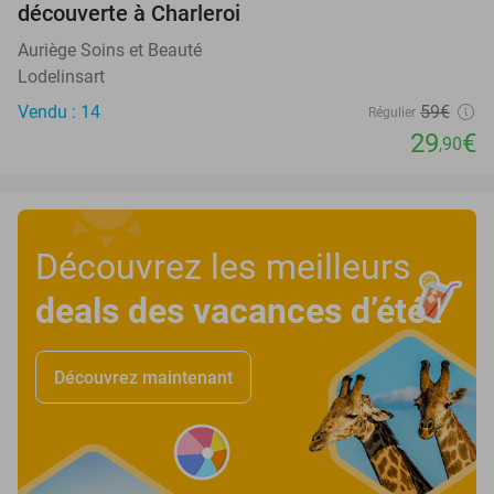
découverte à Charleroi
Auriège Soins et Beauté
Lodelinsart
Vendu : 14
59€
Régulier
29
€
,90
Découvrez les meilleurs
deals des vacances d’été
!
Découvrez maintenant