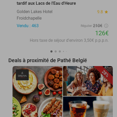
tardif aux Lacs de l'Eau d'Heure
Golden Lakes Hotel
9.8
star
Froidchapelle
Vendu : 463
210€
Régulier
126€
Hors taxe de séjour d'environ 3,50€ p.p.p.n.
Deals à proximité de Pathé België
28%