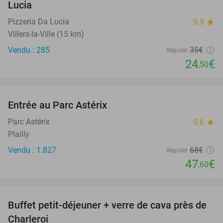
Lucia
Pizzeria Da Lucia
9.9
star
Villers-la-Ville (15 km)
Vendu : 285
35€
Régulier
24
€
,50
favorite_border
Entrée au Parc Astérix
30%
Parc Astérix
9.6
star
Plailly
Vendu : 1.827
68€
Régulier
47
€
,60
favorite_border
Buffet petit-déjeuner + verre de cava près de
35%
Charleroi