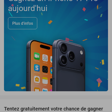
aujourd'hui
Plus d'infos
favorite_border
Tentez gratuitement votre chance de gagner