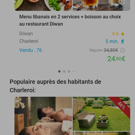
favorite_border
Menu libanais en 2 services + boisson au choix
au restaurant Diwan
Diwan
9.6
star
Charleroi
5 min.
directions_walk
Vendu : 76
34
,80
€
Régulier
24
€
,90
Populaire auprès des habitants de
Charleroi:
46%