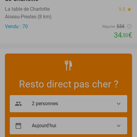
La table de Charlotte
9.5
star
Aiseau-Presles (8 km)
Vendu : 70
55€
Régulier
34
€
,50
Resto direct pas cher ?