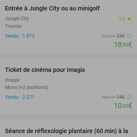
Entrée à Jungle City ou au minigolf
18%
Jungle City
9.0
star
Tournai
Vendu : 1.873
23€
Régulier
18
€
,90
favorite_border
Ticket de cinéma pour Imagix
25%
Imagix
Mons (+2 positions)
Vendu : 2.271
14€
Régulier
10
€
,50
favorite_border
Séance de réflexologie plantaire (60 min) à la
50%