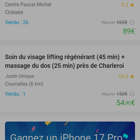
Centre Pascal Michel
9.2
star
Châtelet
Vendu : 26
165€
Régulier
89€
favorite_border
Soin du visage lifting régénérant (45 min) +
63%
NEW
massage du dos (25 min) près de Charleroi
TODAY
Juste Unique
10.0
star
Courcelles (6 km)
Vendu : 1
150€
Régulier
54
€
,90
Gagnez un iPhone 17 Pro