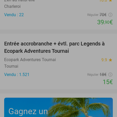
10.0
star
Charleroi
Vendu : 22
70€
Régulier
39
€
,90
favorite_border
Entrée accrobranche + évtl. parc Legends à
17%
Ecopark Adventures Tournai
Ecopark Adventures Tournai
9.9
star
Tournai
Vendu : 1.521
18€
Régulier
15€
Gagnez un