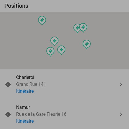
Positions
events
events
events
events
events
events
events
Charleroi
Grand'Rue 141
Itinéraire
Namur
Rue de la Gare Fleurie 16
Itinéraire