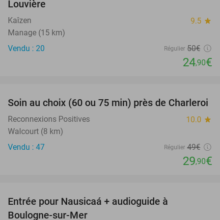
Louvière
Kaîzen
9.5
star
Manage (15 km)
Vendu : 20
50€
Régulier
24
€
,90
favorite_border
Soin au choix (60 ou 75 min) près de Charleroi
39%
Reconnexions Positives
10.0
star
Walcourt (8 km)
Vendu : 47
49€
Régulier
29
€
,90
favorite_border
Entrée pour Nausicaá + audioguide à
27%
Boulogne-sur-Mer