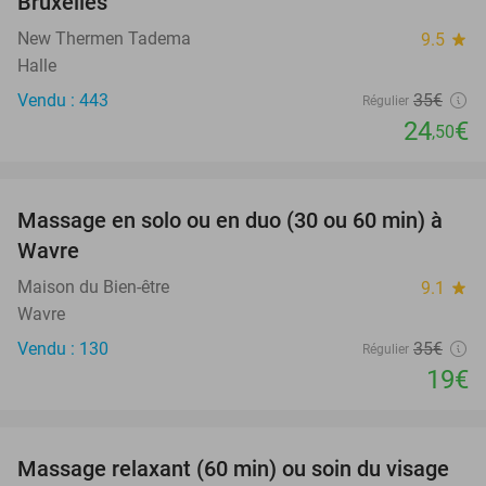
Bruxelles
New Thermen Tadema
9.5
star
Halle
Vendu : 443
35€
Régulier
24
€
,50
favorite_border
Massage en solo ou en duo (30 ou 60 min) à
46%
Wavre
Maison du Bien-être
9.1
star
Wavre
Vendu : 130
35€
Régulier
19€
favorite_border
Massage relaxant (60 min) ou soin du visage
49%