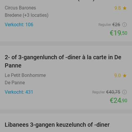
25%
Circus Barones
9.8
star
Bredene (+3 locaties)
Verkocht: 106
€26
Regulier
€19
,50
favorite_border
2- of 3-gangenlunch of -diner à la carte in De
39%
Panne
Le Petit Bonhomme
9.0
star
De Panne
Verkocht: 431
€40
,75
Regulier
€24
,90
favorite_border
Libanees 3-gangen keuzelunch of -diner
53%