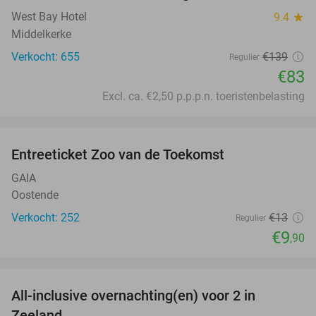
West Bay Hotel
9.4
star
Middelkerke
Verkocht: 655
€139
Regulier
€83
Excl. ca. €2,50 p.p.p.n. toeristenbelasting
favorite_border
Entreeticket Zoo van de Toekomst
24%
GAIA
Oostende
Verkocht: 252
€13
Regulier
€9
,90
favorite_border
All-inclusive overnachting(en) voor 2 in
40%
Zeeland