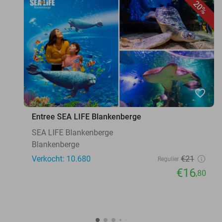
20%
favorite_border
Entree SEA LIFE Blankenberge
SEA LIFE Blankenberge
Blankenberge
Verkocht: 10.680
€21
Regulier
€16
,80