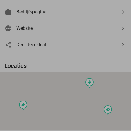
Bedrijfspagina
Website
Deel deze deal
Locaties
events
events
events