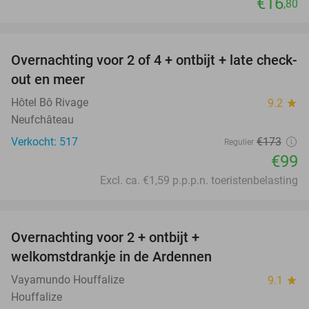
€16
,80
favorite_border
Overnachting voor 2 of 4 + ontbijt + late check-
43%
out en meer
Hôtel Bô Rivage
9.2
star
Neufchâteau
Verkocht: 517
€173
Regulier
€99
Excl. ca. €1,59 p.p.p.n. toeristenbelasting
favorite_border
Overnachting voor 2 + ontbijt +
44%
welkomstdrankje in de Ardennen
Vayamundo Houffalize
9.1
star
Houffalize