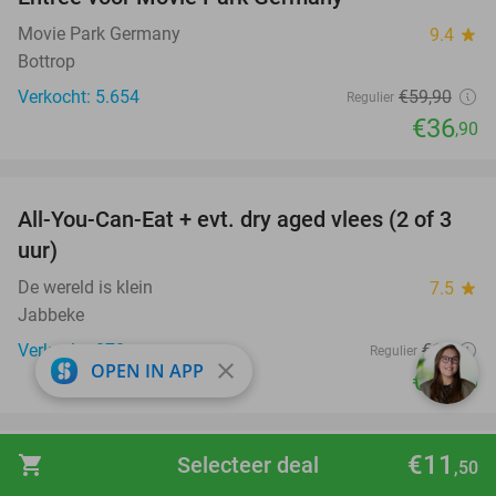
38%
Movie Park Germany
9.4
star
Bottrop
Verkocht: 5.654
€59
,90
Regulier
€36
,90
favorite_border
All-You-Can-Eat + evt. dry aged vlees (2 of 3
29%
uur)
De wereld is klein
7.5
star
Jabbeke
Verkocht: 878
€19
Regulier
close
OPEN IN APP
€13
,50
favorite_border
€11
shopping_cart
Selecteer deal
,50
Pokébowl + soep of mini-loempia + dessert
51%