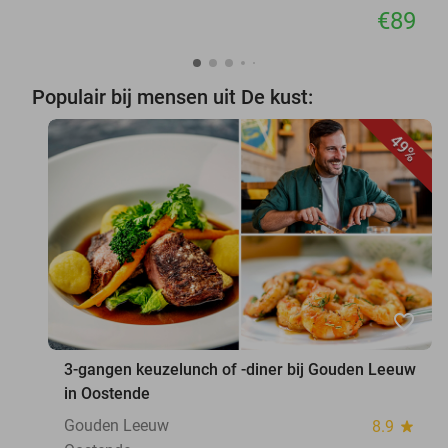
€89
Populair bij mensen uit De kust:
49%
favorite_border
3-gangen keuzelunch of -diner bij Gouden Leeuw
in Oostende
Gouden Leeuw
8.9
star