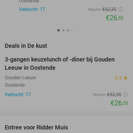
Oostende
Verkocht: 17
€52
,35
Regulier
€26
,50
favorite_border
Deals in De kust
3-gangen keuzelunch of -diner bij Gouden
49%
Leeuw in Oostende
Gouden Leeuw
8.9
star
Oostende
Verkocht: 17
€52
,35
Regulier
€26
,50
favorite_border
Entree voor Ridder Muis
22%
NEW