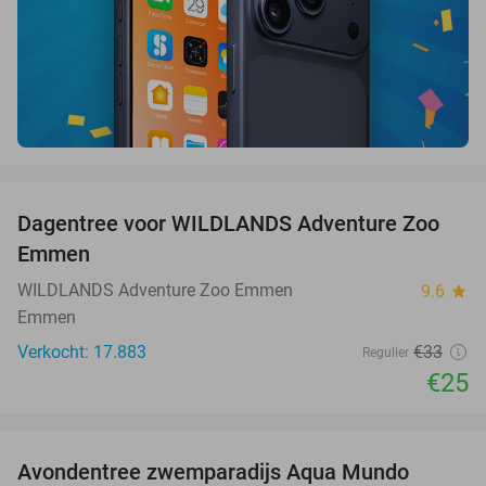
favorite_border
Dagentree voor WILDLANDS Adventure Zoo
24%
Emmen
WILDLANDS Adventure Zoo Emmen
9.6
star
Emmen
Verkocht: 17.883
€33
Regulier
€25
favorite_border
Avondentree zwemparadijs Aqua Mundo
25%