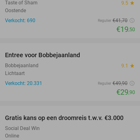
Taste of Sham
9.5
star
Oostende
Verkocht: 690
€41
,70
Regulier
€19
,50
favorite_border
Entree voor Bobbejaanland
40%
Bobbejaanland
9.1
star
Lichtaart
Verkocht: 20.331
€49
,90
Regulier
€29
,90
favorite_border
Gratis kans op een droomreis t.w.v. €3.000
Social Deal Win
Online