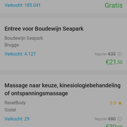
Gratis
Verkocht: 185.041
favorite_border
Entree voor Boudewijn Seapark
35%
Boudewijn Seapark
Brugge
Verkocht: 4.127
€33
Regulier
€21
,50
favorite_border
Massage naar keuze, kinesiologiebehandeling
50%
of ontspanningsmassage
ResetBody
9.9
star
Gistel
Verkocht: 29
€80
Regulier
€39