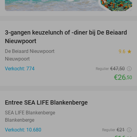
favorite_border
3-gangen keuzelunch of -diner bij De Beiaard
44%
Nieuwpoort
De Beiaard Nieuwpoort
9.6
star
Nieuwpoort
Verkocht: 774
€47
,50
Regulier
€26
,50
favorite_border
Entree SEA LIFE Blankenberge
20%
SEA LIFE Blankenberge
Blankenberge
Verkocht: 10.680
€21
Regulier