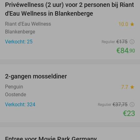
Privéwellness (2 uur) voor 2 personen bij Riant
51%
d'Eau Wellness in Blankenberge
Riant d'Eau Wellness
10.0
star
Blankenberge
Verkocht: 25
€175
Regulier
€84
,90
favorite_border
2-gangen mosseldiner
39%
Penguin
7.7
star
Oostende
Verkocht: 324
€37
,75
Regulier
€23
favorite_border
Entree voor Movie Park Germany