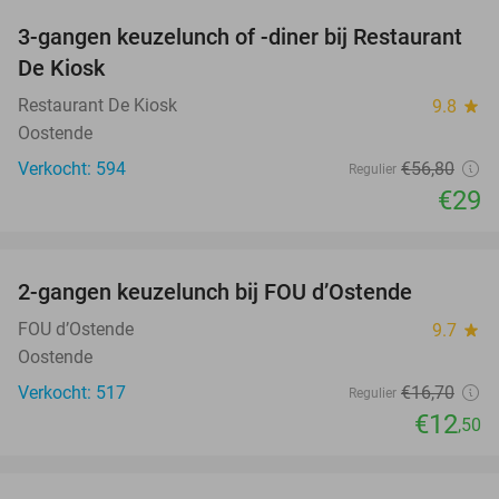
3-gangen keuzelunch of -diner bij Restaurant
49%
De Kiosk
Restaurant De Kiosk
9.8
star
Oostende
Verkocht: 594
€56
,80
Regulier
€29
favorite_border
2-gangen keuzelunch bij FOU d’Ostende
25%
FOU d’Ostende
9.7
star
Oostende
Verkocht: 517
€16
,70
Regulier
€12
,50
favorite_border