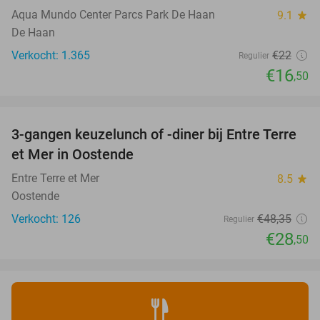
Aqua Mundo Center Parcs Park De Haan
9.1
star
De Haan
Verkocht: 1.365
€22
Regulier
€16
,50
favorite_border
3-gangen keuzelunch of -diner bij Entre Terre
41%
et Mer in Oostende
Entre Terre et Mer
8.5
star
Oostende
Verkocht: 126
€48
,35
Regulier
€28
,50