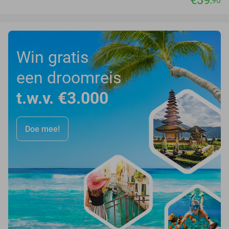
,90
Win gratis
een droomreis
t.w.v. €3.000
Doe mee!