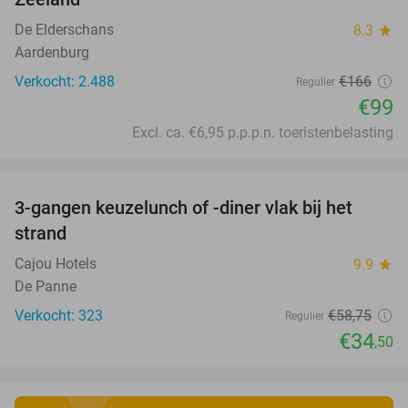
De Elderschans
8.3
star
Aardenburg
Verkocht: 2.488
€166
Regulier
€99
Excl. ca. €6,95 p.p.p.n. toeristenbelasting
favorite_border
3-gangen keuzelunch of -diner vlak bij het
41%
strand
Cajou Hotels
9.9
star
De Panne
Verkocht: 323
€58
,75
Regulier
€34
,50