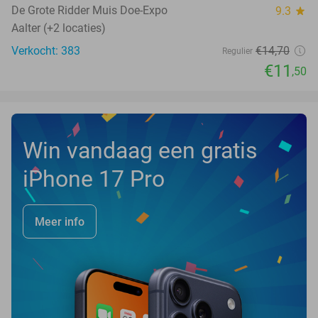
TODAY
De Grote Ridder Muis Doe-Expo
9.3
star
Aalter (+2 locaties)
Verkocht: 383
€14
,70
Regulier
€11
,50
Win vandaag een gratis
iPhone 17 Pro
Meer info