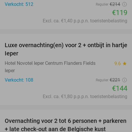
Verkocht: 512
€214
Regulier
€119
Excl. ca. €1,40 p.p.p.n. toeristenbelasting
favorite_border
Luxe overnachting(en) voor 2 + ontbijt in hartje
35%
Ieper
Hotel Novotel Ieper Centrum Flanders Fields
9.6
star
Ieper
Verkocht: 108
€221
Regulier
€144
Excl. ca. €1,80 p.p.p.n. toeristenbelasting
favorite_border
Overnachting voor 2 tot 6 personen + parkeren
40%
+ late check-out aan de Belgische kust