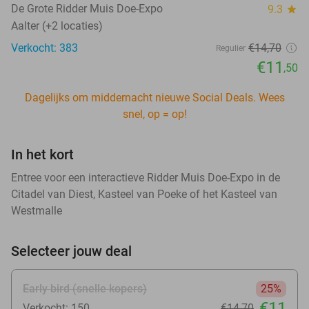
De Grote Ridder Muis Doe-Expo
9.3
star
Aalter (+2 locaties)
Verkocht: 383
€14
,70
Regulier
€11
,50
Dagelijks om middernacht nieuwe Social Deals. Wees
snel, op = op!
In het kort
Entree voor een interactieve Ridder Muis Doe-Expo in de
Citadel van Diest, Kasteel van Poeke of het Kasteel van
Westmalle
Selecteer jouw deal
Early bird (snelle kopers)
25%
€11
Verkocht: 150
€14
,70