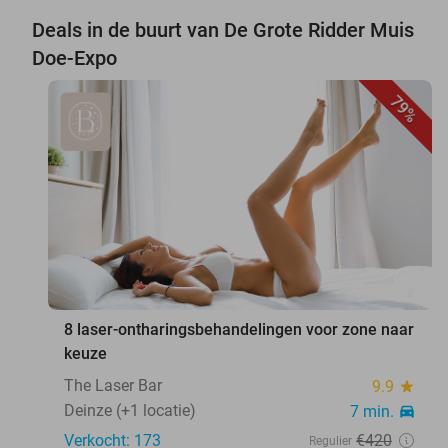
Deals in de buurt van De Grote Ridder Muis
Doe-Expo
79%
favorite_border
8 laser-ontharingsbehandelingen voor zone naar
keuze
The Laser Bar
9.9
star
Deinze (+1 locatie)
7 min.
directions_car
Verkocht: 173
€420
Regulier