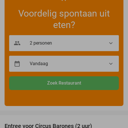
Voordelig spontaan uit
eten?
Zoek Restaurant
favorite_border
Entree voor Circus Barones (2 uur)