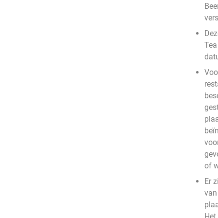
Bee
vers
Deze
Tea
dat
Voo
rest
bes
ges
plaa
beïn
voo
gev
of 
Er z
van
pla
Het