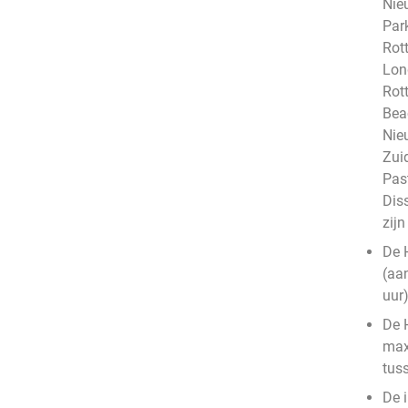
Nie
Par
Rot
Lon
Rot
Bea
Nie
Zui
Pas
Dis
zij
De 
(aa
uur
De 
max
tus
De 