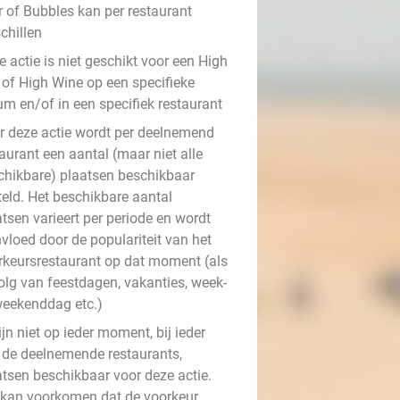
r of Bubbles kan per restaurant
chillen
 actie is niet geschikt voor een High
 of High Wine op een specifieke
um en/of in een specifiek restaurant
r deze actie wordt per deelnemend
aurant een aantal (maar niet alle
chikbare) plaatsen beschikbaar
teld. Het beschikbare aantal
tsen varieert per periode en wordt
vloed door de populariteit van het
rkeursrestaurant op dat moment (als
olg van feestdagen, vakanties, week-
weekenddag etc.)
ijn niet op ieder moment, bij ieder
 de deelnemende restaurants,
atsen beschikbaar voor deze actie.
 kan voorkomen dat de voorkeur