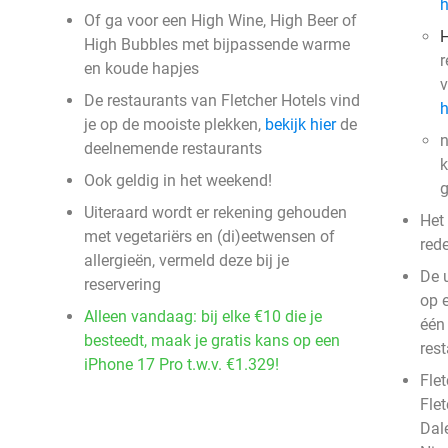
h
Of ga voor een High Wine, High Beer of
H
High Bubbles met bijpassende warme
r
en koude hapjes
v
De restaurants van Fletcher Hotels vind
h
je op de mooiste plekken,
bekijk hier
de
n
deelnemende restaurants
k
Ook geldig in het weekend!
g
Uiteraard wordt er rekening gehouden
Het
met vegetariërs en (di)eetwensen of
red
allergieën, vermeld deze bij je
De 
reservering
op 
Alleen vandaag: bij elke €10 die je
één
besteedt, maak je gratis kans op een
res
iPhone 17 Pro t.w.v. €1.329!
Flet
Fle
Dale