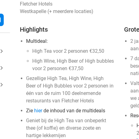
Fletcher Hotels
Westkapelle (+ meerdere locaties)
l
Highlights
Grote
Multideal:
2 j
aan
ard_arrow_right
High Tea voor 2 personen €32,50
7 d
High Wine, High Beer of High bubbles
bes
ard_arrow_right
voor 2 personen €37,50
nat
Gezellige High Tea, High Wine, High
Val
ard_arrow_right
Beer of High Bubbles voor 2 personen in
aan
één van de ruim 100 deelnemende
we a
restaurants van Fletcher Hotels
geld
Zie
hier
de inhoud van de multideals
Res
Geniet bij de High Tea van onbeperkt
H
thee (of koffie) en diverse zoete en
2
hartige lekkernijen