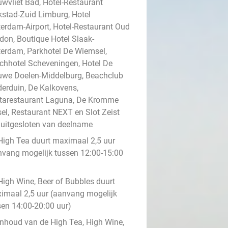
uwvliet Bad, Hotel-Restaurant
kstad-Zuid Limburg, Hotel
terdam-Airport, Hotel-Restaurant Oud
don, Boutique Hotel Slaak-
terdam, Parkhotel De Wiemsel,
chhotel Scheveningen, Hotel De
uwe Doelen-Middelburg, Beachclub
derduin, De Kalkovens,
tarestaurant Laguna, De Kromme
sel, Restaurant NEXT en Slot Zeist
n uitgesloten van deelname
High Tea duurt maximaal 2,5 uur
nvang mogelijk tussen 12:00-15:00
)
High Wine, Beer of Bubbles duurt
imaal 2,5 uur (aanvang mogelijk
sen 14:00-20:00 uur)
inhoud van de High Tea, High Wine,