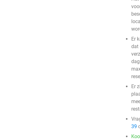
voo
bes
loc
wor
Er 
dat
ver
dag 
max
res
Er z
pla
mee
res
Vra
39
o
Koo