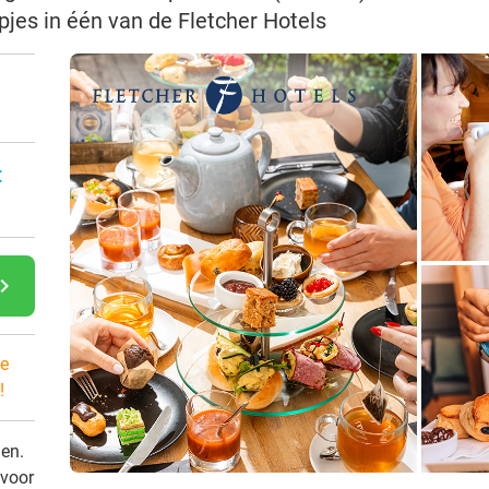
jes in één van de Fletcher Hotels
:
gate_next
e
!
den.
 voor