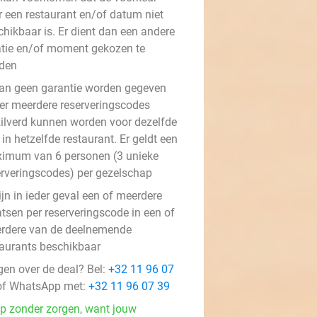
r een restaurant en/of datum niet
chikbaar is. Er dient dan een andere
atie en/of moment gekozen te
den
kan geen garantie worden gegeven
 er meerdere reserveringscodes
zilverd kunnen worden voor dezelfde
in hetzelfde restaurant. Er geldt een
imum van 6 personen (3 unieke
erveringscodes) per gezelschap
ijn in ieder geval een of meerdere
atsen per reserveringscode in een of
rdere van de deelnemende
taurants beschikbaar
gen over de deal? Bel:
+32 11 96 07
f WhatsApp met:
+32 11 96 07 39
p zonder zorgen, want jouw