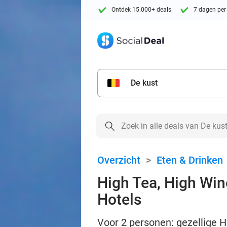
Ontdek 15.000+ deals
7 dagen per
De kust
Overzicht
>
Eten & Drinken
High Tea, High Wine
Hotels
Voor 2 personen: gezellige H