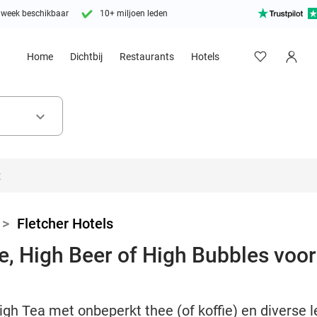
 week beschikbaar
10+ miljoen leden
Home
Dichtbij
Restaurants
Hotels
keyboard_arrow_down
>
Fletcher Hotels
, High Beer of High Bubbles voor 
igh Tea met onbeperkt thee (of koffie) en diverse l