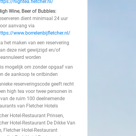
ttps://hightea.fletcher.nl/
igh Wine, Beer of Bubbles:
eserveren dient minimaal 24 uur
oor aanvang via
ttps://www.borrelenbijfletcher.nl/
a het maken van een reservering
an deze niet gewijzigd en/of
eannuleerd worden
 is mogelijk om zonder opgaaf van
en de aankoop te ontbinden
unieke reserveringscode geeft recht
een high tea voor twee personen in
 van de ruim 100 deelnemende
taurants van Fletcher Hotels
cher Hotel-Restaurant Prinsen,
tcher Hotel-Restaurant De Dikke Van
, Fletcher Hotel-Restaurant