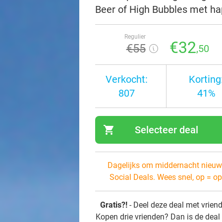
Beer of High Bubbles met hap
Regulier
€32
€55
,50
Verkocht:
Korting
807
41%
shopping_cart
Selecteer deal
navi
Dagelijks om middernacht nieuw
Social Deals. Wees snel, op = op
Gratis?!
- Deel deze deal met vrien
Kopen drie vrienden? Dan is de deal