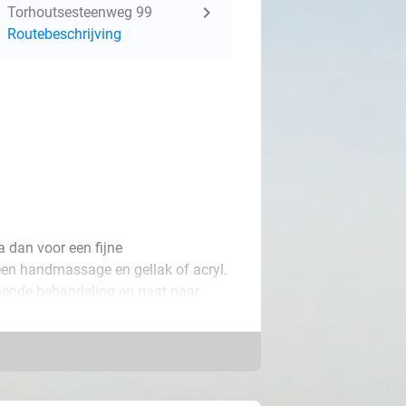
Torhoutsesteenweg 99
Routebeschrijving
 dan voor een fijne
een handmassage en gellak of acryl.
nnende behandeling en gaat naar
 keuze!
nde lente- en zomermaanden? Kies
gellak naar keuze. Zo draag jij met
schoenen!