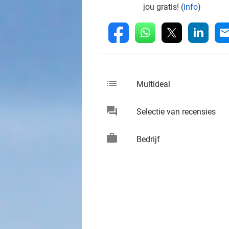
jou gratis! (
info
)
whatsapp
linkedin
fb
mai
list
keybo
Multideal
chat
keybo
Selectie van recensies
work
keybo
Bedrijf