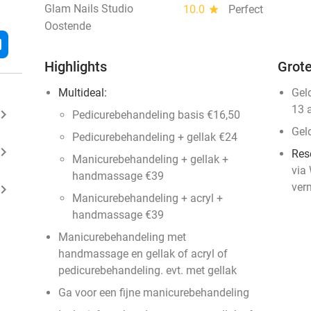
Glam Nails Studio
10.0
star
Perfect
Oostende
l
Highlights
Grote
Multideal:
Gel
13 
ard_arrow_right
Pedicurebehandeling basis €16,50
Gel
Pedicurebehandeling + gellak €24
ard_arrow_right
Res
Manicurebehandeling + gellak +
via
handmassage €39
ver
ard_arrow_right
Manicurebehandeling + acryl +
handmassage €39
Manicurebehandeling met
handmassage en gellak of acryl of
pedicurebehandeling. evt. met gellak
Ga voor een fijne manicurebehandeling