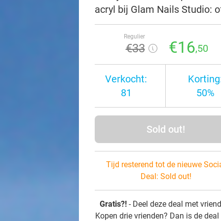
acryl bij Glam Nails Studio:
Regulier
€16
€33
,50
Verkocht:
Korting
81
50%
Sold out!
Tijd resterend tot de nieuwe Soci
Deal:
Sold out!
Gratis?!
- Deel deze deal met vrien
Kopen drie vrienden? Dan is de deal