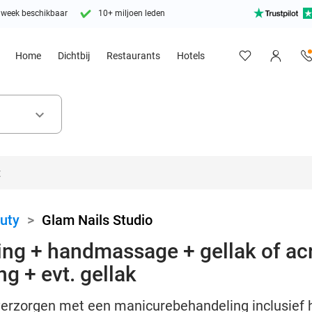
 week beschikbaar
10+ miljoen leden
Home
Dichtbij
Restaurants
Hotels
keyboard_arrow_down
uty
>
Glam Nails Studio
g + handmassage + gellak of acr
g + evt. gellak
verzorgen met een manicurebehandeling inclusief 