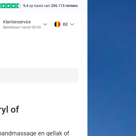
9,4
op basis van
206.115 reviews
Klantenservice
BE
Bereikbaar vanaf 08:00
yl of
handmassage en gellak of