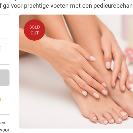
 of ga voor prachtige voeten met een pedicurebehan
SOLD
OUT
:
al
den.
 voor