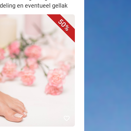
deling en eventueel gellak
50%
favorite_border