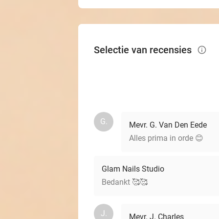
Selectie van recensies
info_outlined
G.
Mevr. G. Van Den Eede
Alles prima in orde 😊
Glam Nails Studio
Bedankt 🥰🥰
J.
Mevr. J. Charles