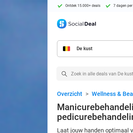
Ontdek 15.000+ deals
7 dagen per
De kust
Overzicht
>
Wellness & Bea
Manicurebehandelin
pedicurebehandelin
Laat jouw handen optimaal 