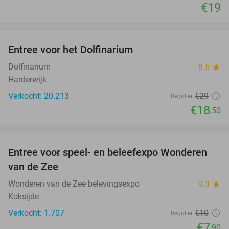
€19
favorite_border
Entree voor het Dolfinarium
36%
Dolfinarium
8.5
star
Harderwijk
Verkocht: 20.213
€29
Regulier
€18
,50
favorite_border
Entree voor speel- en beleefexpo Wonderen
21%
van de Zee
Wonderen van de Zee belevingsexpo
9.3
star
Koksijde
Verkocht: 1.707
€10
Regulier
€7
,90