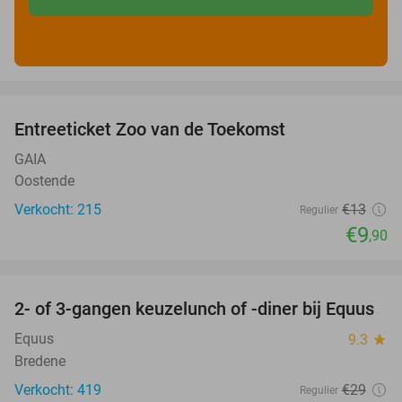
favorite_border
Entreeticket Zoo van de Toekomst
24%
GAIA
Oostende
Verkocht: 215
€13
Regulier
€9
,90
favorite_border
2- of 3-gangen keuzelunch of -diner bij Equus
34%
Equus
9.3
star
Bredene
Verkocht: 419
€29
Regulier