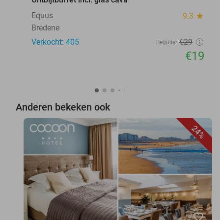
Equus
9.3
star
Bredene
Verkocht: 405
€29
Regulier
€19
Anderen bekeken ook
24%
favorite_border