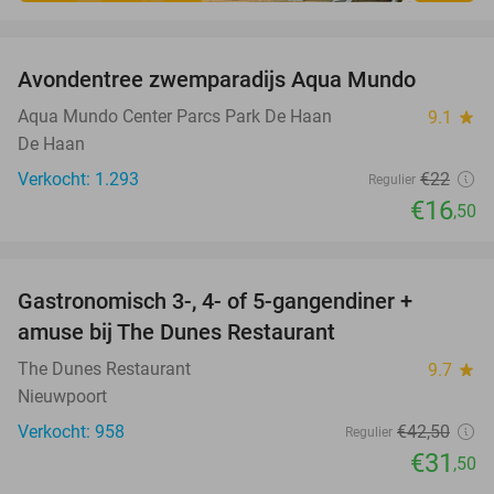
favorite_border
Avondentree zwemparadijs Aqua Mundo
25%
Aqua Mundo Center Parcs Park De Haan
9.1
star
De Haan
Verkocht: 1.293
€22
Regulier
€16
,50
favorite_border
Gastronomisch 3-, 4- of 5-gangendiner +
26%
amuse bij The Dunes Restaurant
The Dunes Restaurant
9.7
star
Nieuwpoort
Verkocht: 958
€42
,50
Regulier
€31
,50