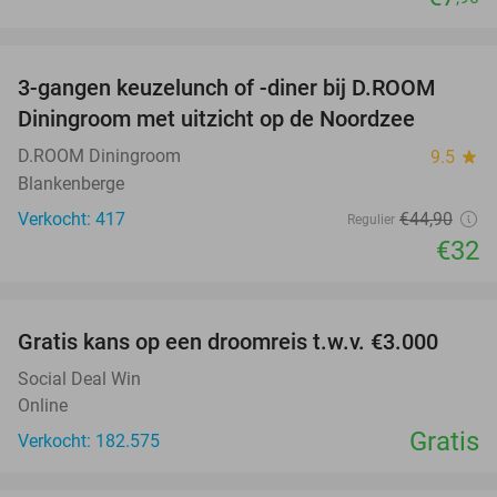
favorite_border
3-gangen keuzelunch of -diner bij D.ROOM
29%
Diningroom met uitzicht op de Noordzee
D.ROOM Diningroom
9.5
star
Blankenberge
Verkocht: 417
€44
,90
Regulier
€32
favorite_border
Gratis kans op een droomreis t.w.v. €3.000
Social Deal Win
Online
Gratis
Verkocht: 182.575
favorite_border