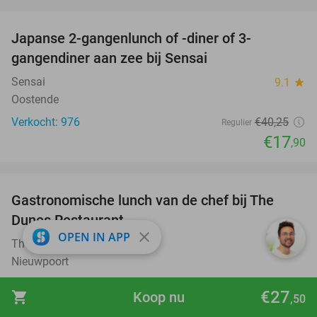
favorite_border
Japanse 2-gangenlunch of -diner of 3-
56%
gangendiner aan zee bij Sensai
Sensai
9.1
star
Oostende
Verkocht: 976
€40
,25
Regulier
€17
,90
favorite_border
Gastronomische lunch van de chef bij The
24%
Dunes Restaurant
close
OPEN IN APP
The Dunes Restaurant
9.7
star
Nieuwpoort
Verkocht: 368
€29
,50
Regulier
€27
shopping_cart
Koop nu
,50
€22
,50