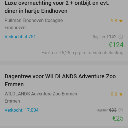
Luxe overnachting voor 2 + ontbijt en evt.
13%
diner in hartje Eindhoven
Pullman Eindhoven Cocagne
9.8
star
Eindhoven
Verkocht: 4.751
€142
Regulier
€124
Excl. ca. €5,25 p.p.p.n. toeristenbelasting
favorite_border
Dagentree voor WILDLANDS Adventure Zoo
24%
Emmen
WILDLANDS Adventure Zoo Emmen
9.6
star
Emmen
Verkocht: 17.004
€33
Regulier
€25