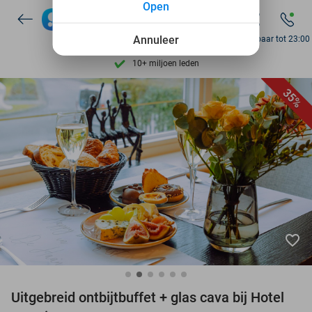
Open
7 dagen per week beschikbaar
Annuleer
Bereikbaar tot 23:00
10+ miljoen leden
9,4
op basis van
205.869 reviews
Ontdek 15.000+ deals
35%
7 dagen per week beschikbaar
10+ miljoen leden
favorite_border
Uitgebreid ontbijtbuffet + glas cava bij Hotel