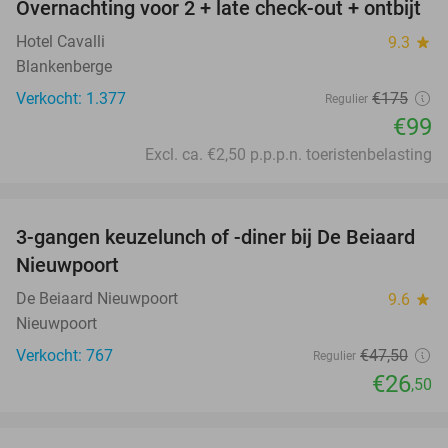
Overnachting voor 2 + late check-out + ontbijt
43%
Hotel Cavalli
9.3
star
Blankenberge
Verkocht: 1.377
€175
Regulier
€99
Excl. ca. €2,50 p.p.p.n. toeristenbelasting
favorite_border
3-gangen keuzelunch of -diner bij De Beiaard
44%
Nieuwpoort
De Beiaard Nieuwpoort
9.6
star
Nieuwpoort
Verkocht: 767
€47
,50
Regulier
€26
,50
favorite_border