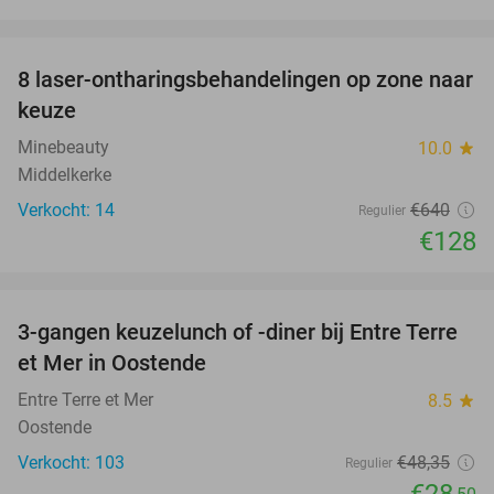
favorite_border
8 laser-ontharingsbehandelingen op zone naar
80%
keuze
Minebeauty
10.0
star
Middelkerke
Verkocht: 14
€640
Regulier
€128
favorite_border
3-gangen keuzelunch of -diner bij Entre Terre
41%
et Mer in Oostende
Entre Terre et Mer
8.5
star
Oostende
Verkocht: 103
€48
,35
Regulier