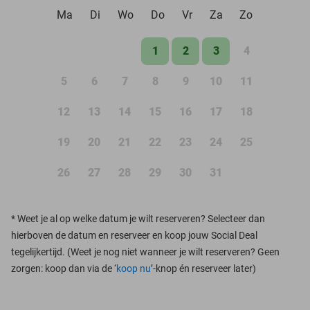
Ma
Di
Wo
Do
Vr
Za
Zo
1
2
3
4
5
6
7
8
9
10
11
12
13
14
15
16
17
18
19
20
21
22
23
24
25
26
27
28
29
30
31
*
Weet je al op welke datum je wilt reserveren? Selecteer dan
hierboven de datum en reserveer en koop jouw Social Deal
tegelijkertijd. (Weet je nog niet wanneer je wilt reserveren? Geen
zorgen: koop dan via de ‘
koop nu
’-knop én reserveer later)