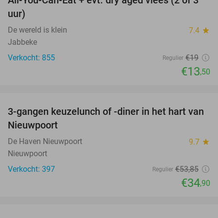
All-You-Can-Eat + evt. dry aged vlees (2 of 3
29%
uur)
De wereld is klein
7.4
star
Jabbeke
Verkocht: 855
€19
Regulier
€13
,50
favorite_border
3-gangen keuzelunch of -diner in het hart van
35%
Nieuwpoort
De Haven Nieuwpoort
9.7
star
Nieuwpoort
Verkocht: 397
€53
,85
Regulier
€34
,90
favorite_border