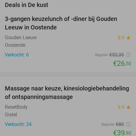
favorite_border
Deals in De kust
3-gangen keuzelunch of -diner bij Gouden
49%
NEW
Leeuw in Oostende
TODAY
Gouden Leeuw
8.9
star
Oostende
Verkocht: 6
€52
,35
Regulier
€26
,50
favorite_border
Massage naar keuze, kinesiologiebehandeling
50%
of ontspanningsmassage
ResetBody
9.9
star
Gistel
Verkocht: 24
€80
Regulier
€39
,90