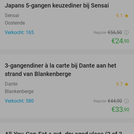
Japans 5-gangen keuzediner bij Sensai
56%
Sensai
9.1
star
Oostende
Verkocht: 165
€56
,50
Regulier
€24
,90
favorite_border
3-gangendiner à la carte bij Dante aan het
24%
strand van Blankenberge
Dante
9.7
star
Blankenberge
Verkocht: 580
€44
,90
Regulier
€33
,90
favorite_border