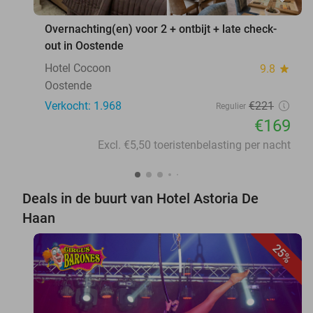
Overnachting(en) voor 2 + ontbijt + late check-
out in Oostende
Hotel Cocoon
9.8
star
Oostende
Verkocht: 1.968
€221
Regulier
€169
Excl. €5,50 toeristenbelasting per nacht
Deals in de buurt van Hotel Astoria De
Haan
25%