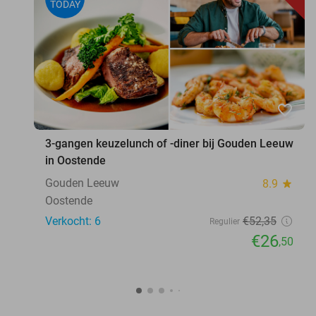
TODAY
favorite_border
3-gangen keuzelunch of -diner bij Gouden Leeuw
in Oostende
Gouden Leeuw
8.9
star
Oostende
Verkocht: 6
€52
,35
Regulier
€26
,50