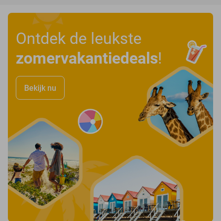
Ontdek de leukste
zomervakantiedeals
!
Bekijk nu