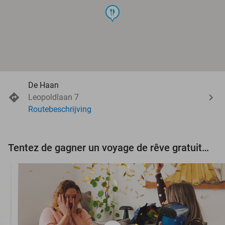
food
De Haan
Leopoldlaan 7
Routebeschrijving
Tentez de gagner un voyage de rêve gratuit d'une valeur de 3.000 € !