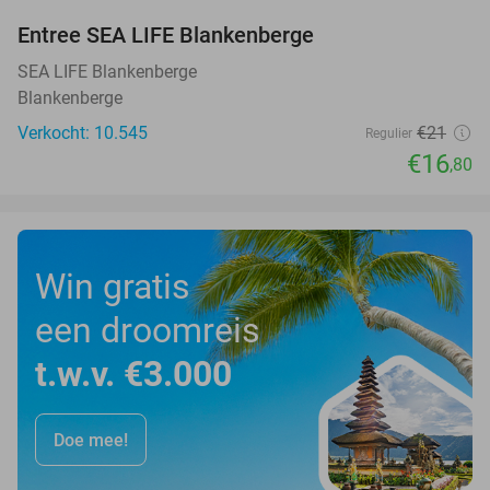
Entree SEA LIFE Blankenberge
20%
SEA LIFE Blankenberge
Blankenberge
Verkocht: 10.545
€21
Regulier
€16
,80
Win gratis
een droomreis
t.w.v. €3.000
Doe mee!