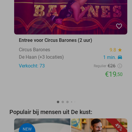
favorite_border
Entree voor Circus Barones (2 uur)
Circus Barones
9.8
star
De Haan (+3 locaties)
1 min.
directions_car
Verkocht: 73
€26
Regulier
€19
,50
Populair bij mensen uit De kust:
49%
NEW