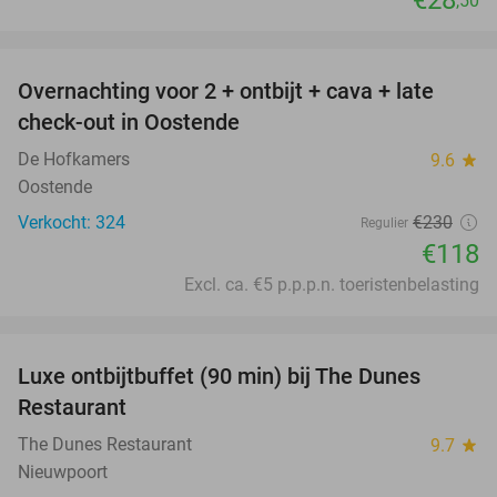
€28
,50
favorite_border
Overnachting voor 2 + ontbijt + cava + late
49%
check-out in Oostende
De Hofkamers
9.6
star
Oostende
Verkocht: 324
€230
Regulier
€118
Excl. ca. €5 p.p.p.n. toeristenbelasting
favorite_border
Luxe ontbijtbuffet (90 min) bij The Dunes
38%
SOLD
Restaurant
OUT
The Dunes Restaurant
9.7
star
Nieuwpoort