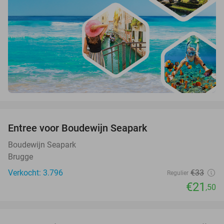
favorite_border
Entree voor Boudewijn Seapark
35%
Boudewijn Seapark
Brugge
Verkocht: 3.796
€33
Regulier
€21
,50
favorite_border