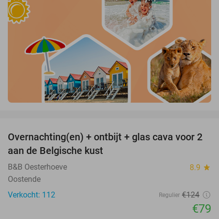
favorite_border
Overnachting(en) + ontbijt + glas cava voor 2
36%
aan de Belgische kust
B&B Oesterhoeve
8.9
star
Oostende
Verkocht: 112
€124
Regulier
€79