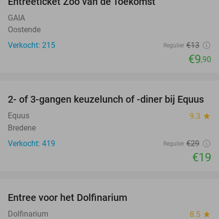
Entreeticket Zoo van de Toekomst
24%
GAIA
Oostende
Verkocht: 215
€13
Regulier
€9
,90
favorite_border
2- of 3-gangen keuzelunch of -diner bij Equus
34%
Equus
9.3
star
Bredene
Verkocht: 419
€29
Regulier
€19
favorite_border
Entree voor het Dolfinarium
36%
Dolfinarium
8.5
star