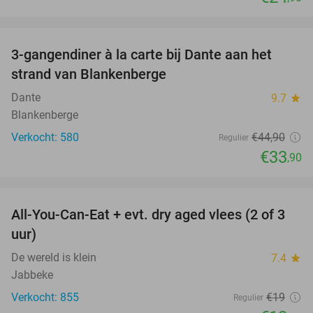
favorite_border
3-gangendiner à la carte bij Dante aan het
24%
strand van Blankenberge
Dante
9.7
star
Blankenberge
Verkocht: 580
€44
,90
Regulier
€33
,90
favorite_border
All-You-Can-Eat + evt. dry aged vlees (2 of 3
29%
uur)
De wereld is klein
7.4
star
Jabbeke
Verkocht: 855
€19
Regulier