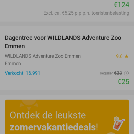
€124
Excl. ca. €5,25 p.p.p.n. toeristenbelasting
favorite_border
Dagentree voor WILDLANDS Adventure Zoo
24%
Emmen
WILDLANDS Adventure Zoo Emmen
9.6
star
Emmen
Verkocht: 16.991
€33
Regulier
€25
Ontdek de leukste
zomervakantiedeals
!