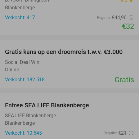
9.6
star
Blankenberge
Verkocht: 417
€44
,90
Regulier
€32
favorite_border
Gratis kans op een droomreis t.w.v. €3.000
Social Deal Win
Online
Gratis
Verkocht: 182.518
favorite_border
Entree SEA LIFE Blankenberge
20%
SEA LIFE Blankenberge
Blankenberge
Verkocht: 10.545
€21
Regulier