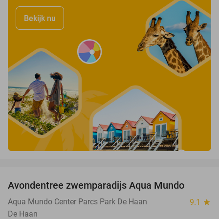
Bekijk nu
favorite_border
Avondentree zwemparadijs Aqua Mundo
25%
Aqua Mundo Center Parcs Park De Haan
9.1
star
De Haan