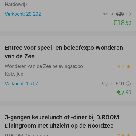
Harderwijk
Verkocht: 20.202
€29
Regulier
€18
,50
favorite_border
Entree voor speel- en beleefexpo Wonderen
21%
van de Zee
Wonderen van de Zee belevingsexpo
9.3
star
Koksijde
Verkocht: 1.707
€10
Regulier
€7
,90
favorite_border
3-gangen keuzelunch of -diner bij D.ROOM
29%
Diningroom met uitzicht op de Noordzee
D.ROOM Diningroom