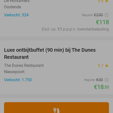
De Hofkamers
9.6
star
Oostende
Verkocht: 324
€230
Regulier
€118
Excl. ca. €5 p.p.p.n. toeristenbelasting
favorite_border
Luxe ontbijtbuffet (90 min) bij The Dunes
38%
SOLD
Restaurant
OUT
The Dunes Restaurant
9.7
star
Nieuwpoort
Verkocht: 1.750
€30
Regulier
€18
,50