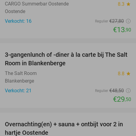
CARGO Summerbar Oostende
8.3
star
Oostende
Verkocht: 16
€27
,80
Regulier
€13
,90
favorite_border
3-gangenlunch of -diner à la carte bij The Salt
39%
Room in Blankenberge
The Salt Room
8.8
star
Blankenberge
Verkocht: 21
€48
,50
Regulier
€29
,50
favorite_border
Overnachting(en) + sauna + ontbijt voor 2 in
42%
hartje Oostende