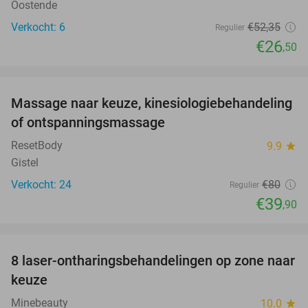
Oostende
Verkocht: 6
€52
,35
Regulier
€26
,50
favorite_border
Massage naar keuze, kinesiologiebehandeling
50%
of ontspanningsmassage
ResetBody
9.9
star
Gistel
Verkocht: 24
€80
Regulier
€39
,90
favorite_border
8 laser-ontharingsbehandelingen op zone naar
80%
keuze
Minebeauty
10.0
star