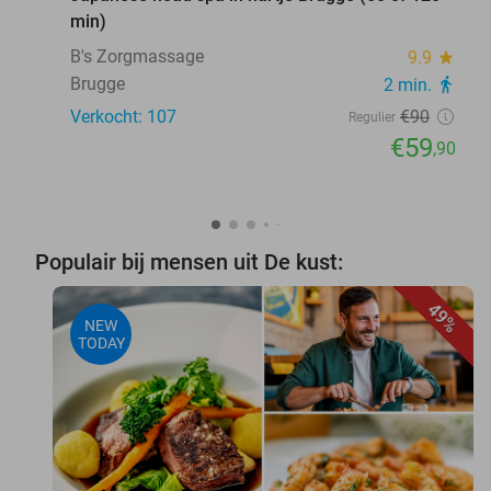
min)
B's Zorgmassage
9.9
star
Brugge
2 min.
directions_walk
Verkocht: 107
€90
Regulier
€59
,90
Populair bij mensen uit De kust:
49%
NEW
TODAY