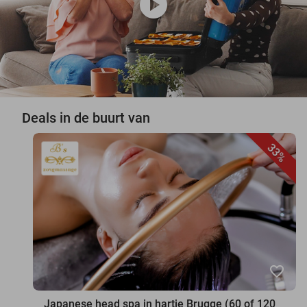
play_circle
Deals in de buurt van
33%
favorite_border
Japanese head spa in hartje Brugge (60 of 120