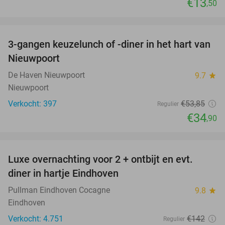
€13
,50
favorite_border
3-gangen keuzelunch of -diner in het hart van
35%
Nieuwpoort
De Haven Nieuwpoort
9.7
star
Nieuwpoort
Verkocht: 397
€53
,85
Regulier
€34
,90
favorite_border
Luxe overnachting voor 2 + ontbijt en evt.
13%
diner in hartje Eindhoven
Pullman Eindhoven Cocagne
9.8
star
Eindhoven
Verkocht: 4.751
€142
Regulier