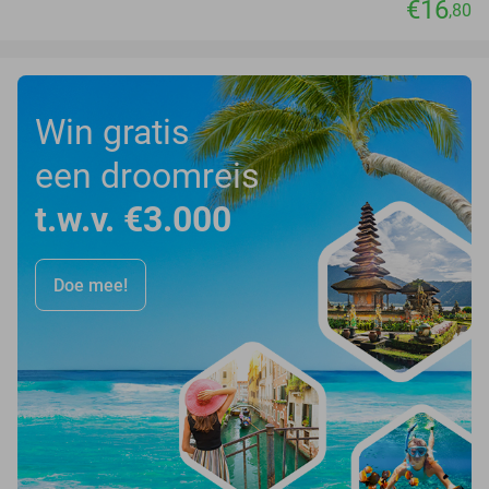
€16
,80
Win gratis
een droomreis
t.w.v. €3.000
Doe mee!