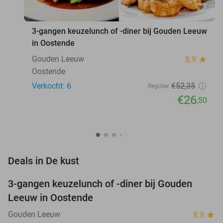
favorite_border
3-gangen keuzelunch of -diner bij Gouden Leeuw
in Oostende
Gouden Leeuw
8.9
star
Oostende
Verkocht: 6
€52
,35
Regulier
€26
,50
favorite_border
Deals in De kust
3-gangen keuzelunch of -diner bij Gouden
49%
NEW
Leeuw in Oostende
TODAY
Gouden Leeuw
8.9
star