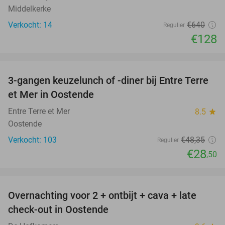
Middelkerke
Verkocht: 14
€640
Regulier
€128
favorite_border
3-gangen keuzelunch of -diner bij Entre Terre
41%
et Mer in Oostende
Entre Terre et Mer
8.5
star
Oostende
Verkocht: 103
€48
,35
Regulier
€28
,50
favorite_border
Overnachting voor 2 + ontbijt + cava + late
49%
check-out in Oostende