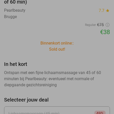
of 60 min)
Pearlbeauty
7.7
star
Brugge
€75
Regulier
€38
Binnenkort online::
Sold out!
In het kort
Ontspan met een fijne lichaamsmassage van 45 of 60
minuten bij Pearlbeauty: eventueel met normale of
diepgaande gezichtsreiniging
Selecteer jouw deal
Lichaamsmassage (45 min)
49%