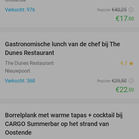
Verkocht: 976
€40
,25
Regulier
€17
,90
favorite_border
Gastronomische lunch van de chef bij The
24%
Dunes Restaurant
The Dunes Restaurant
9.7
star
Nieuwpoort
Verkocht: 368
€29
,50
Regulier
€22
,50
favorite_border
Borrelplank met warme tapas + cocktail bij
50%
CARGO Summerbar op het strand van
Oostende