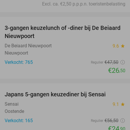
Excl. ca. €2,50 p.p.p.n. toeristenbelasting
favorite_border
3-gangen keuzelunch of -diner bij De Beiaard
44%
Nieuwpoort
De Beiaard Nieuwpoort
9.6
star
Nieuwpoort
Verkocht: 765
€47
,50
Regulier
€26
,50
favorite_border
Japans 5-gangen keuzediner bij Sensai
56%
Sensai
9.1
star
Oostende
Verkocht: 165
€56
,50
Regulier
€24
,90