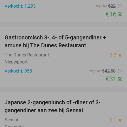
Verkocht: 1.293
€22
Regulier
€16
,50
favorite_border
Gastronomisch 3-, 4- of 5-gangendiner +
26%
amuse bij The Dunes Restaurant
The Dunes Restaurant
9.7
star
Nieuwpoort
Verkocht: 958
€42
,50
Regulier
€31
,50
favorite_border
Japanse 2-gangenlunch of -diner of 3-
56%
gangendiner aan zee bij Sensai
Sensai
9.1
star
Oostende