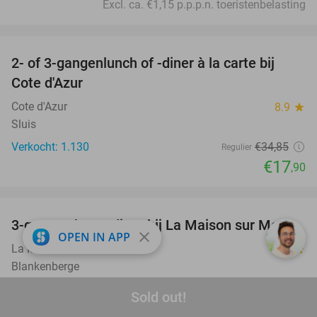
Excl. ca. €1,15 p.p.p.n. toeristenbelasting
favorite_border
2- of 3-gangenlunch of -diner à la carte bij
49%
Cote d'Azur
Cote d'Azur
8.9
star
Sluis
Verkocht: 1.130
€34
,85
Regulier
€17
,90
favorite_border
3-gangen keuzediner bij La Maison sur Mer
40%
close
OPEN IN APP
La Maison sur Mer
9.4
star
Blankenberge
Verkocht: 402
€49
,20
Regulier
Sold out!
€29
,50