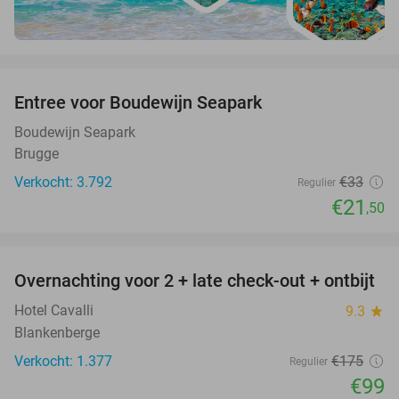
favorite_border
Entree voor Boudewijn Seapark
35%
Boudewijn Seapark
Brugge
Verkocht: 3.792
€33
Regulier
€21
,50
favorite_border
Overnachting voor 2 + late check-out + ontbijt
43%
Hotel Cavalli
9.3
star
Blankenberge
Verkocht: 1.377
€175
Regulier
€99