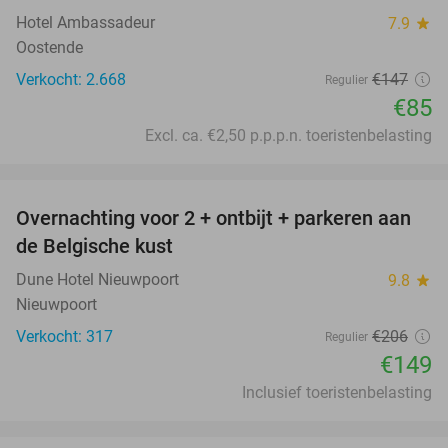
Hotel Ambassadeur
7.9
star
Oostende
Verkocht: 2.668
€147
Regulier
€85
Excl. ca. €2,50 p.p.p.n. toeristenbelasting
favorite_border
Overnachting voor 2 + ontbijt + parkeren aan
28%
de Belgische kust
Dune Hotel Nieuwpoort
9.8
star
Nieuwpoort
Verkocht: 317
€206
Regulier
€149
Inclusief toeristenbelasting
favorite_border