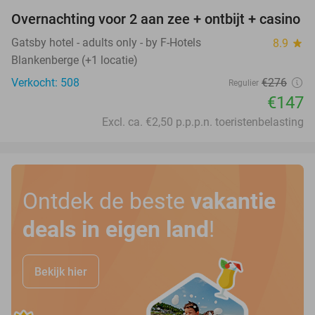
Overnachting voor 2 aan zee + ontbijt + casino
47%
Gatsby hotel - adults only - by F-Hotels
8.9
star
Blankenberge (+1 locatie)
Verkocht: 508
€276
Regulier
€147
Excl. ca. €2,50 p.p.p.n. toeristenbelasting
Ontdek de beste
vakantie
deals in eigen land
!
Bekijk hier