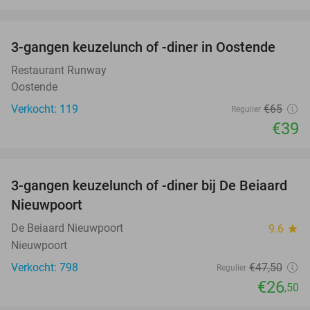
favorite_border
3-gangen keuzelunch of -diner in Oostende
40%
Restaurant Runway
Oostende
Verkocht: 119
€65
Regulier
€39
favorite_border
3-gangen keuzelunch of -diner bij De Beiaard
44%
Nieuwpoort
De Beiaard Nieuwpoort
9.6
star
Nieuwpoort
Verkocht: 798
€47
,50
Regulier
€26
,50
favorite_border