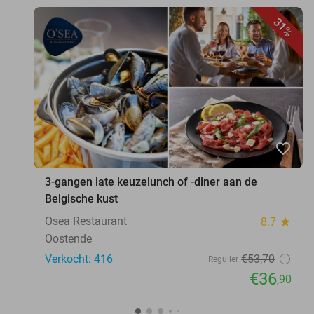
31%
favorite_border
3-gangen late keuzelunch of -diner aan de
Belgische kust
Osea Restaurant
8.7
star
Oostende
Verkocht: 416
€53
,70
Regulier
€36
,90