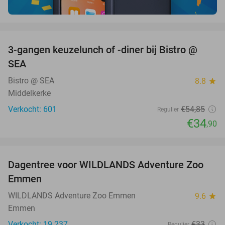
favorite_border
3-gangen keuzelunch of -diner bij Bistro @
36%
SEA
Bistro @ SEA
8.8
star
Middelkerke
Verkocht: 601
€54
,85
Regulier
€34
,90
favorite_border
Dagentree voor WILDLANDS Adventure Zoo
24%
Emmen
WILDLANDS Adventure Zoo Emmen
9.6
star
Emmen
Verkocht: 19.237
€33
Regulier