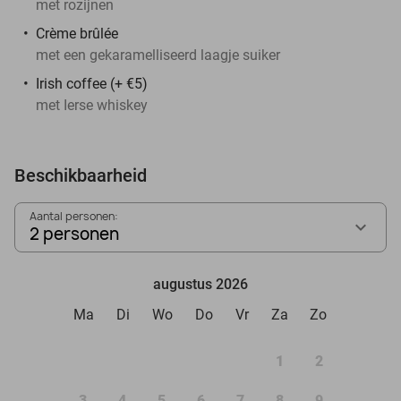
met rozijnen
Crème brûlée
met een gekaramelliseerd laagje suiker
Irish coffee (+ €5)
met Ierse whiskey
Beschikbaarheid
Aantal personen:
2 personen
augustus 2026
Ma
Di
Wo
Do
Vr
Za
Zo
1
2
3
4
5
6
7
8
9