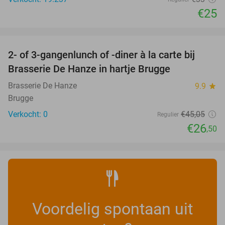
€25
favorite_border
2- of 3-gangenlunch of -diner à la carte bij
41%
NEW
Brasserie De Hanze in hartje Brugge
TODAY
Brasserie De Hanze
9.9
star
Brugge
Verkocht: 0
€45
,05
Regulier
€26
,50
Voordelig spontaan uit