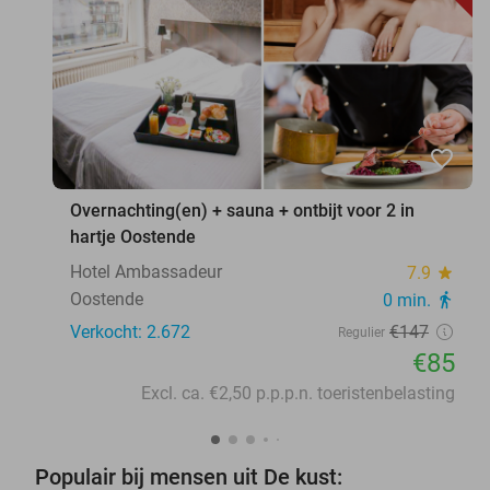
favorite_border
Overnachting(en) + sauna + ontbijt voor 2 in
hartje Oostende
Hotel Ambassadeur
7.9
star
Oostende
0 min.
directions_walk
Verkocht: 2.672
€147
Regulier
€85
Excl. ca. €2,50 p.p.p.n. toeristenbelasting
Populair bij mensen uit De kust: