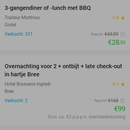
3-gangendiner of -lunch met BBQ
35%
Traiteur Matthias
9.8
star
Gistel
Verkocht: 331
€43
,95
Regulier
€28
,50
favorite_border
Overnachting voor 2 + ontbijt + late check-out
41%
NEW
in hartje Bree
TODAY
Hotel Brasserie Ingredi
8.9
star
Bree
Verkocht: 2
€168
Regulier
€99
Excl. ca. €3 p.p.p.n. toeristenbelasting
favorite_border