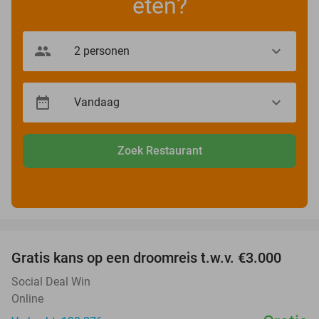
eten?
Zoek Restaurant
favorite_border
Gratis kans op een droomreis t.w.v. €3.000
Social Deal Win
Online