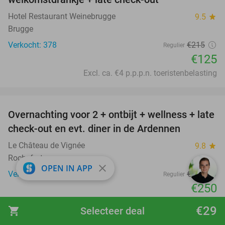
Hotel Restaurant Weinebrugge
9.5
star
Brugge
Verkocht: 378
€215
Regulier
€125
Excl. ca. €4 p.p.p.n. toeristenbelasting
favorite_border
Overnachting voor 2 + ontbijt + wellness + late
38%
check-out en evt. diner in de Ardennen
Le Château de Vignée
9.8
star
Rochefort
close
OPEN IN APP
Verkocht: 282
€400
Regulier
€250
Excl. ca. €1,80 p.p.p.n. toeristenbelasting
€29
shopping_cart
Selecteer deal
favorite_border