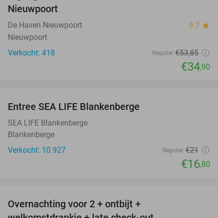
Nieuwpoort
De Haven Nieuwpoort
9.7
star
Nieuwpoort
Verkocht: 418
€53
,85
Regulier
€34
,90
favorite_border
Entree SEA LIFE Blankenberge
20%
SEA LIFE Blankenberge
Blankenberge
Verkocht: 10.927
€21
Regulier
€16
,80
favorite_border
Overnachting voor 2 + ontbijt +
42%
welkomstdrankje + late check-out