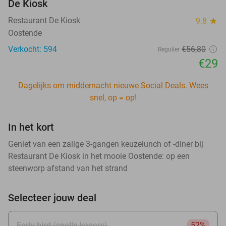
De Kiosk
Restaurant De Kiosk
9.8
star
Oostende
Verkocht: 594
€56
,80
Regulier
€29
Dagelijks om middernacht nieuwe Social Deals. Wees
snel, op = op!
In het kort
Geniet van een zalige 3-gangen keuzelunch of -diner bij
Restaurant De Kiosk in het mooie Oostende: op een
steenworp afstand van het strand
Selecteer jouw deal
Early bird (snelle kopers)
52%