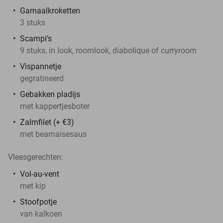
Garnaalkroketten
3 stuks
Scampi’s
9 stuks, in look, roomlook, diabolique of curryroom
Vispannetje
gegratineerd
Gebakken pladijs
met kappertjesboter
Zalmfilet (+ €3)
met bearnaisesaus
Vleesgerechten:
Vol-au-vent
met kip
Stoofpotje
van kalkoen