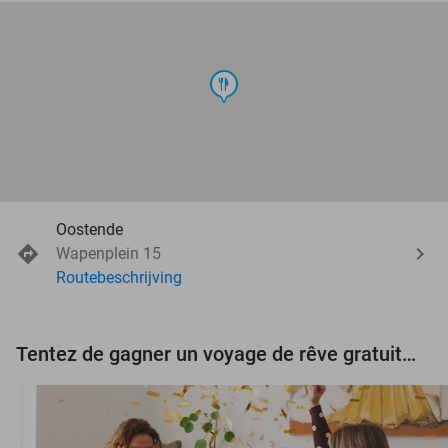
food
Oostende
Wapenplein 15
Routebeschrijving
Tentez de gagner un voyage de rêve gratuit d'une valeur de 3.000 € !