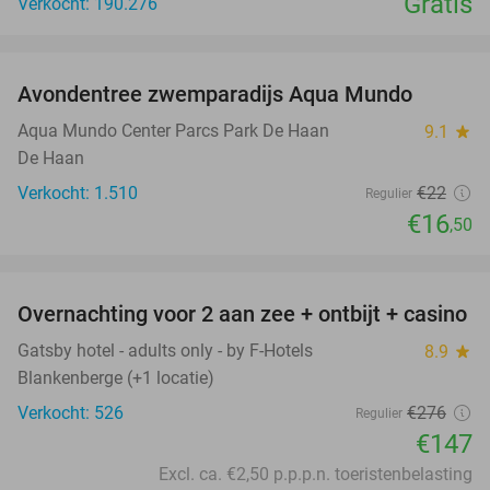
Gratis
Verkocht: 190.276
favorite_border
Avondentree zwemparadijs Aqua Mundo
25%
Aqua Mundo Center Parcs Park De Haan
9.1
star
De Haan
Verkocht: 1.510
€22
Regulier
€16
,50
favorite_border
Overnachting voor 2 aan zee + ontbijt + casino
47%
Gatsby hotel - adults only - by F-Hotels
8.9
star
Blankenberge (+1 locatie)
Verkocht: 526
€276
Regulier
€147
Excl. ca. €2,50 p.p.p.n. toeristenbelasting