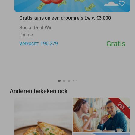
favorite_border
Gratis kans op een droomreis t.w.v. €3.000
Social Deal Win
Online
Gratis
Verkocht: 190.279
Anderen bekeken ook
25%