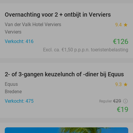
Overnachting voor 2 + ontbijt in Verviers
Van der Valk Hotel Verviers
9.4
star
Verviers
€126
Verkocht: 416
Excl. ca. €1,50 p.p.p.n. toeristenbelasting
favorite_border
2- of 3-gangen keuzelunch of -diner bij Equus
34%
Equus
9.3
star
Bredene
Verkocht: 475
€29
Regulier
€19