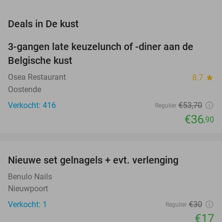
favorite_border
Deals in De kust
3-gangen late keuzelunch of -diner aan de
31%
Belgische kust
Osea Restaurant
8.7
star
Oostende
Verkocht: 416
€53
,70
Regulier
€36
,90
favorite_border
Nieuwe set gelnagels + evt. verlenging
43%
NEW
TODAY
Benulo Nails
Nieuwpoort
Verkocht: 1
€30
Regulier
€17