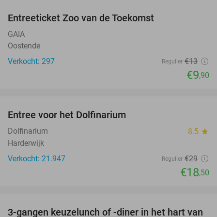
Entreeticket Zoo van de Toekomst
24%
GAIA
Oostende
Verkocht: 297
€13
Regulier
€9
,90
favorite_border
Entree voor het Dolfinarium
36%
Dolfinarium
8.5
star
Harderwijk
Verkocht: 21.947
€29
Regulier
€18
,50
favorite_border
3-gangen keuzelunch of -diner in het hart van
35%