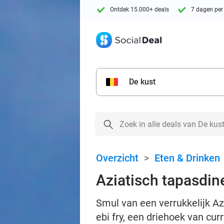
Ontdek 15.000+ deals
7 dagen per
De kust
Overzicht
>
Eten & Drinken
Aziatisch tapasdine
Smul van een verrukkelijk Az
ebi fry, een driehoek van cu