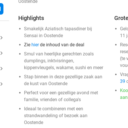
Oostende
l
Highlights
Grote
Smakelijk Aziatisch tapasdiner bij
Gel
Sensai in Oostende
11 
ard_arrow_right
Zie
hier
de inhoud van de deal
Res
rese
ard_arrow_right
Smul van heerlijke gerechten zoals
(te 
dumplings, inktvisringen,
vou
kippenvleugels, wakame, sushi en meer
ard_arrow_right
Vra
Stap binnen in deze gezellige zaak aan
39
o
ard_arrow_right
de kust van Oostende
Koo
Perfect voor een gezellige avond met
aan
familie, vrienden of collega's
Ideaal te combineren met een
strandwandeling of bezoek aan
Oostende