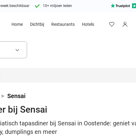
 week beschikbaar
10+ miljoen leden
Home
Dichtbij
Restaurants
Hotels
keyboard_arrow_down
>
Sensai
r bij Sensai
iatisch tapasdiner bij Sensai in Oostende: geniet v
rry, dumplings en meer