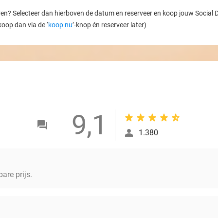
ren? Selecteer dan hierboven de datum en reserveer en koop jouw Social Dea
koop dan via de ‘
koop nu
’-knop én reserveer later)
9,1
1.380
are prijs.