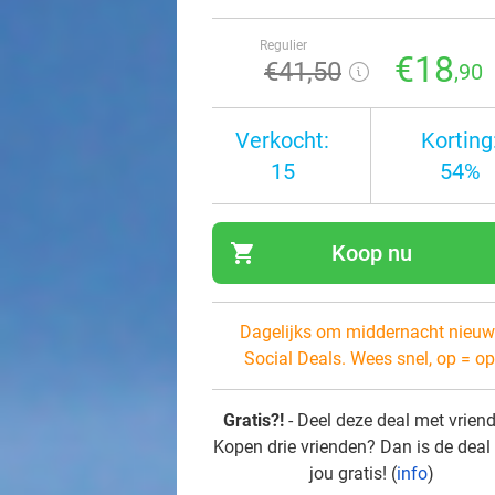
Regulier
€18
€41
,50
,90
Verkocht:
Korting
15
54%
shopping_cart
Koop nu
navi
Dagelijks om middernacht nieuw
Social Deals. Wees snel, op = op
Gratis?!
- Deel deze deal met vrien
Kopen drie vrienden? Dan is de deal
jou gratis! (
info
)