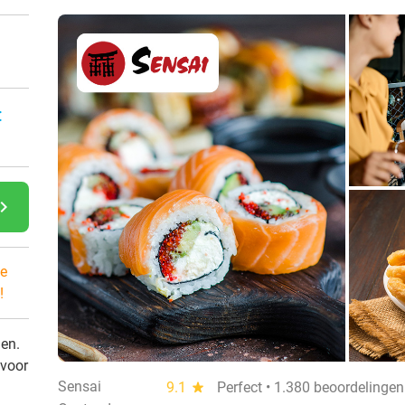
:
gate_next
e
!
den.
 voor
Sensai
9.1
star
Perfect • 1.380 beoordelingen