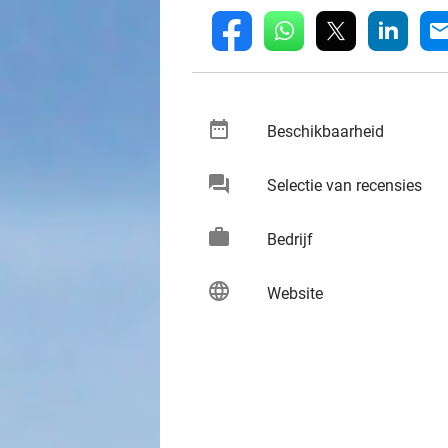
whatsapp
linkedin
fb
mai
date_range
keybo
Beschikbaarheid
chat
keybo
Selectie van recensies
work
keybo
Bedrijf
language
keybo
Website