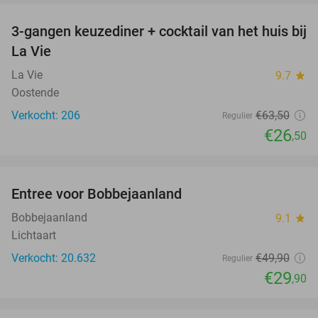
3-gangen keuzediner + cocktail van het huis bij
58%
La Vie
La Vie
9.7
star
Oostende
Verkocht: 206
€63
,50
Regulier
€26
,50
favorite_border
Entree voor Bobbejaanland
40%
Bobbejaanland
9.1
star
Lichtaart
Verkocht: 20.632
€49
,90
Regulier
€29
,90
favorite_border