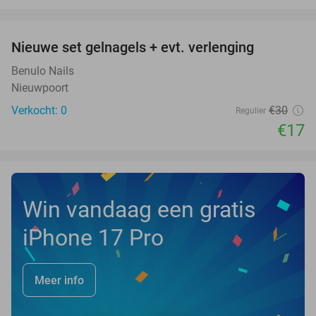
favorite_border
Nieuwe set gelnagels + evt. verlenging
43%
NEW
TODAY
Benulo Nails
Nieuwpoort
Verkocht: 0
€30
Regulier
€17
Win vandaag een gratis
iPhone 17 Pro
Meer info