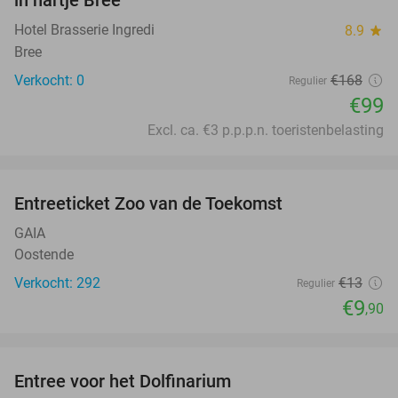
in hartje Bree
TODAY
Hotel Brasserie Ingredi
8.9
star
Bree
Verkocht: 0
€168
Regulier
€99
Excl. ca. €3 p.p.p.n. toeristenbelasting
favorite_border
Entreeticket Zoo van de Toekomst
24%
GAIA
Oostende
Verkocht: 292
€13
Regulier
€9
,90
favorite_border
Entree voor het Dolfinarium
36%