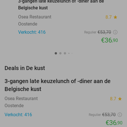
3-gangen late keuzelunch of -diner aan de
Belgische kust
Osea Restaurant
8.7
star
Oostende
Verkocht: 416
€53
,70
Regulier
€36
,90
favorite_border
Deals in De kust
3-gangen late keuzelunch of -diner aan de
31%
Belgische kust
Osea Restaurant
8.7
star
Oostende
Verkocht: 416
€53
,70
Regulier
€36
,90