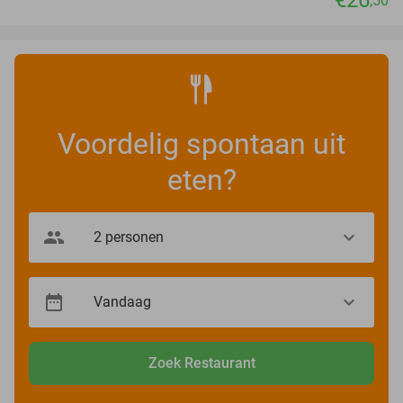
€26
,50
Voordelig spontaan uit
eten?
Zoek Restaurant