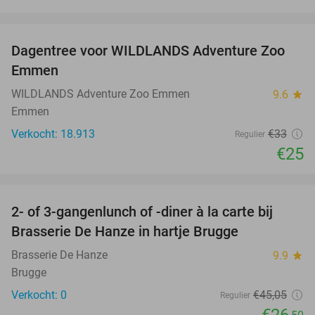
favorite_border
Dagentree voor WILDLANDS Adventure Zoo
24%
Emmen
WILDLANDS Adventure Zoo Emmen
9.6
star
Emmen
Verkocht: 18.913
€33
Regulier
€25
favorite_border
2- of 3-gangenlunch of -diner à la carte bij
41%
NEW
Brasserie De Hanze in hartje Brugge
TODAY
Brasserie De Hanze
9.9
star
Brugge
Verkocht: 0
€45
,05
Regulier