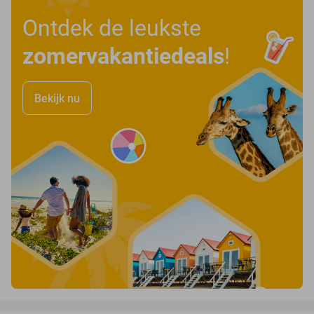
Ontdek de leukste
zomervakantiedeals
!
Bekijk nu
favorite_border