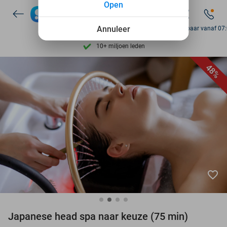
Open
Ontdek 15.000+ deals
7 dagen per week beschikbaar
Annuleer
Bereikbaar vanaf 07
10+ miljoen leden
9,4
op basis van
206.424 reviews
48%
Ontdek 15.000+ deals
7 dagen per week beschikbaar
10+ miljoen leden
favorite_border
Japanese head spa naar keuze (75 min)