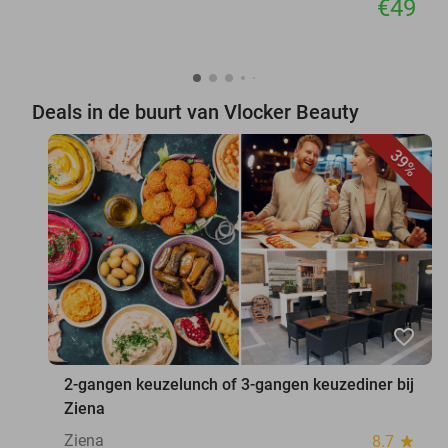
€49
Deals in de buurt van Vlocker Beauty
39%
favorite_border
2-gangen keuzelunch of 3-gangen keuzediner bij
Ziena
Ziena
8.7
star