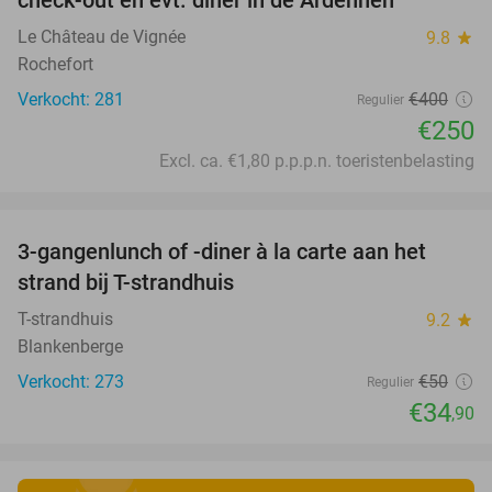
check-out en evt. diner in de Ardennen
Le Château de Vignée
9.8
star
Rochefort
Verkocht: 281
€400
Regulier
€250
Excl. ca. €1,80 p.p.p.n. toeristenbelasting
favorite_border
3-gangenlunch of -diner à la carte aan het
30%
strand bij T-strandhuis
T-strandhuis
9.2
star
Blankenberge
Verkocht: 273
€50
Regulier
€34
,90