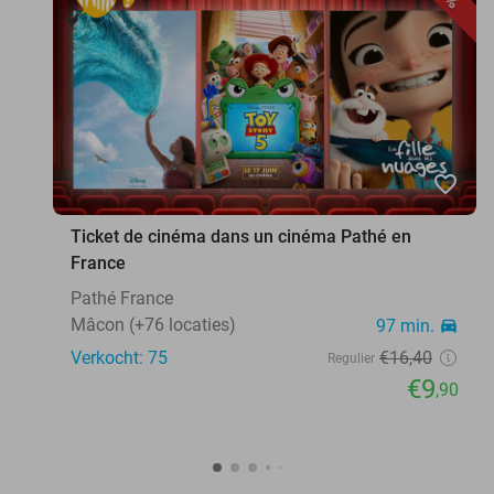
favorite_border
Ticket de cinéma dans un cinéma Pathé en
France
Pathé France
Mâcon (+76 locaties)
97 min.
directions_car
Verkocht: 75
€16
,40
Regulier
€9
,90