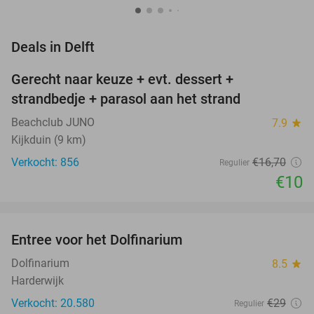
favorite_border
Deals in Delft
Gerecht naar keuze + evt. dessert +
40%
strandbedje + parasol aan het strand
Beachclub JUNO
7.9
star
Kijkduin (9 km)
Verkocht: 856
€16
,70
Regulier
€10
favorite_border
Entree voor het Dolfinarium
36%
NEW
TODAY
Dolfinarium
8.5
star
Harderwijk
Verkocht: 20.580
€29
Regulier