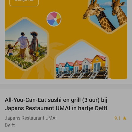
favorite_border
All-You-Can-Eat sushi en grill (3 uur) bij
22%
Japans Restaurant UMAI in hartje Delft
Japans Restaurant UMAI
9.1
star
Delft