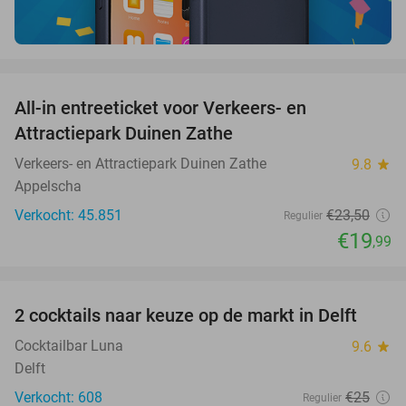
favorite_border
All-in entreeticket voor Verkeers- en
15%
Attractiepark Duinen Zathe
Verkeers- en Attractiepark Duinen Zathe
9.8
star
Appelscha
Verkocht: 45.851
€23
,50
Regulier
€19
,99
favorite_border
2 cocktails naar keuze op de markt in Delft
50%
Cocktailbar Luna
9.6
star
Delft
Verkocht: 608
€25
Regulier