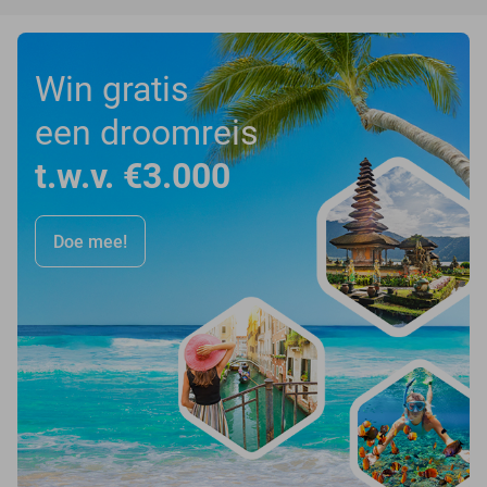
Win gratis
een droomreis
t.w.v. €3.000
Doe mee!