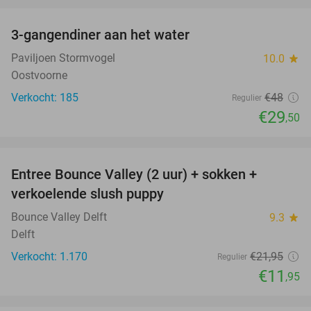
3-gangendiner aan het water
39%
Paviljoen Stormvogel
10.0
star
Oostvoorne
Verkocht: 185
€48
Regulier
€29
,50
favorite_border
Entree Bounce Valley (2 uur) + sokken +
46%
verkoelende slush puppy
Bounce Valley Delft
9.3
star
Delft
Verkocht: 1.170
€21
,95
Regulier
€11
,95
favorite_border