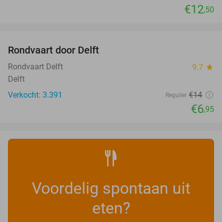
€12
,50
favorite_border
Rondvaart door Delft
50%
Rondvaart Delft
9.7
star
Delft
Verkocht: 3.391
€14
Regulier
€6
,95
Voordelig spontaan uit
eten?