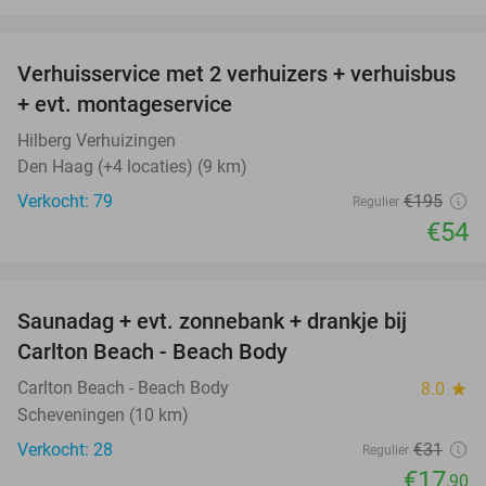
favorite_border
Verhuisservice met 2 verhuizers + verhuisbus
72%
+ evt. montageservice
Hilberg Verhuizingen
Den Haag (+4 locaties) (9 km)
Verkocht: 79
€195
Regulier
€54
favorite_border
Saunadag + evt. zonnebank + drankje bij
42%
Carlton Beach - Beach Body
Carlton Beach - Beach Body
8.0
star
Scheveningen (10 km)
Verkocht: 28
€31
Regulier
€17
,90