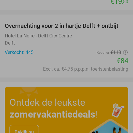
€19
,50
favorite_border
Overnachting voor 2 in hartje Delft + ontbijt
26%
Hotel La Noire - Delft City Centre
Delft
Verkocht: 445
€113
Regulier
€84
Excl. ca. €4,75 p.p.p.n. toeristenbelasting
Ontdek de leukste
zomervakantiedeals
!
Bekijk nu