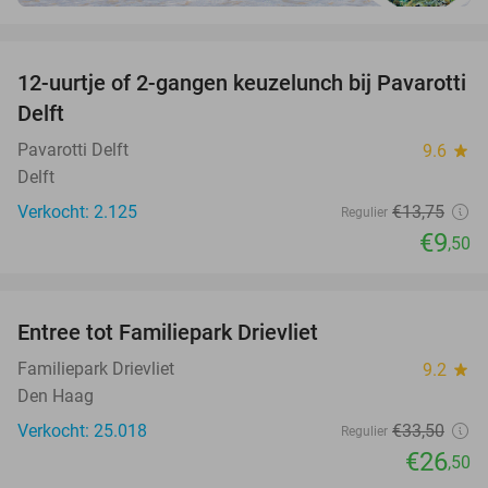
favorite_border
12-uurtje of 2-gangen keuzelunch bij Pavarotti
31%
Delft
Pavarotti Delft
9.6
star
Delft
Verkocht: 2.125
€13
,75
Regulier
€9
,50
favorite_border
Entree tot Familiepark Drievliet
21%
Familiepark Drievliet
9.2
star
Den Haag
Verkocht: 25.018
€33
,50
Regulier
€26
,50