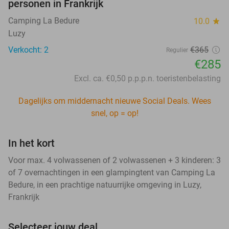
personen in Frankrijk
Camping La Bedure
10.0
star
Luzy
Verkocht: 2
€365
Regulier
€285
Excl. ca. €0,50 p.p.p.n. toeristenbelasting
Dagelijks om middernacht nieuwe Social Deals. Wees
snel, op = op!
In het kort
Voor max. 4 volwassenen of 2 volwassenen + 3 kinderen: 3
of 7 overnachtingen in een glampingtent van Camping La
Bedure, in een prachtige natuurrijke omgeving in Luzy,
Frankrijk
Selecteer jouw deal