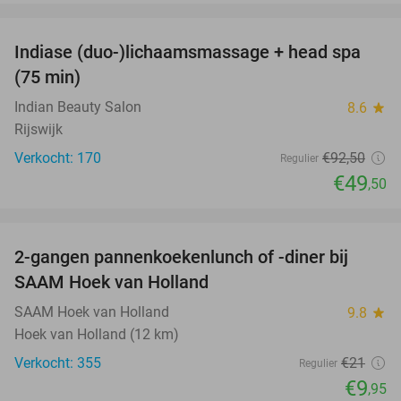
favorite_border
Indiase (duo-)lichaamsmassage + head spa
46%
(75 min)
Indian Beauty Salon
8.6
star
Rijswijk
Verkocht: 170
€92
,50
Regulier
€49
,50
favorite_border
2-gangen pannenkoekenlunch of -diner bij
53%
SAAM Hoek van Holland
SAAM Hoek van Holland
9.8
star
Hoek van Holland (12 km)
Verkocht: 355
€21
Regulier
€9
,95