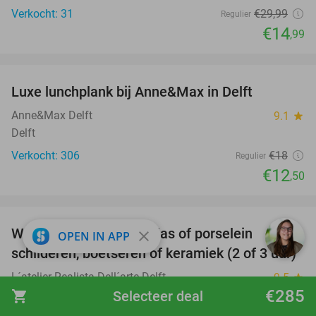
Verkocht: 31
€29
,99
Regulier
€14
,99
favorite_border
Luxe lunchplank bij Anne&Max in Delft
31%
Anne&Max Delft
9.1
star
Delft
Verkocht: 306
€18
Regulier
€12
,50
favorite_border
Workshop schilderen, glas of porselein
54%
close
OPEN IN APP
schilderen, boetseren of keramiek (2 of 3 uur)
L´atelier Realista Dell´arte Delft
9.5
star
€285
Delft
shopping_cart
Selecteer deal