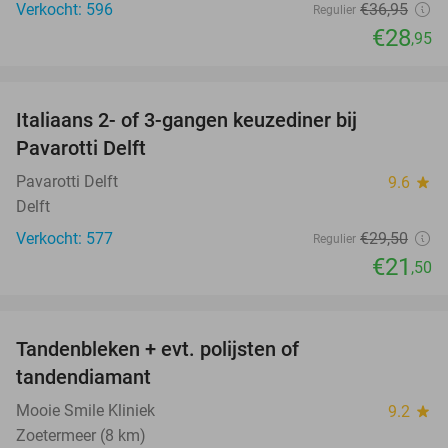
Verkocht: 596
€36
,95
Regulier
€28
,95
favorite_border
Italiaans 2- of 3-gangen keuzediner bij
27%
Pavarotti Delft
Pavarotti Delft
9.6
star
Delft
Verkocht: 577
€29
,50
Regulier
€21
,50
favorite_border
Tandenbleken + evt. polijsten of
50%
tandendiamant
Mooie Smile Kliniek
9.2
star
Zoetermeer (8 km)