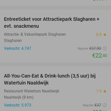
favorite_border
Entreeticket voor Attractiepark Slagharen +
41%
evt. snackmenu
Attractie- & Vakantiepark Slagharen
8.8
star
Slagharen
Verkocht: 4.747
€37
,90
Regulier
€22
,40
favorite_border
All-You-Can-Eat & Drink-lunch (3,5 uur) bij
47%
Watertuin Naaldwijk
Restaurant Watertuin Naaldwijk
7.9
star
Naaldwijk (8 km)
Verkocht: 5.973
€37
Regulier