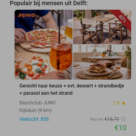
Populair bij mensen uit Delft:
40%
favorite_border
Gerecht naar keuze + evt. dessert + strandbedje
+ parasol aan het strand
Beachclub JUNO
7.9
star
Kijkduin (9 km)
Verkocht: 856
€16
,70
Regulier
€10