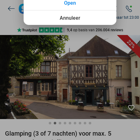
Open
7 dagen per week beschikbaar
10+ miljoen leden
Annuleer
Bereikbaar tot 23:00
9,4
op basis van
206.004 reviews
Ontdek 15.000+ deals
22%
7 dagen per week beschikbaar
10+ miljoen leden
favorite_border
Glamping (3 of 7 nachten) voor max. 5