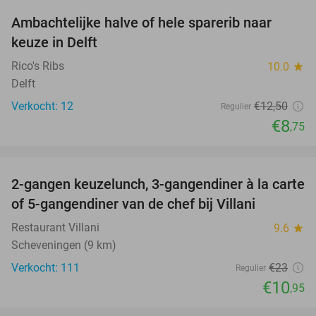
Ambachtelijke halve of hele sparerib naar
30%
keuze in Delft
Rico's Ribs
10.0
star
Delft
Verkocht: 12
€12
,50
Regulier
€8
,75
favorite_border
2-gangen keuzelunch, 3-gangendiner à la carte
52%
of 5-gangendiner van de chef bij Villani
Restaurant Villani
9.6
star
Scheveningen (9 km)
Verkocht: 111
€23
Regulier
€10
,95
favorite_border