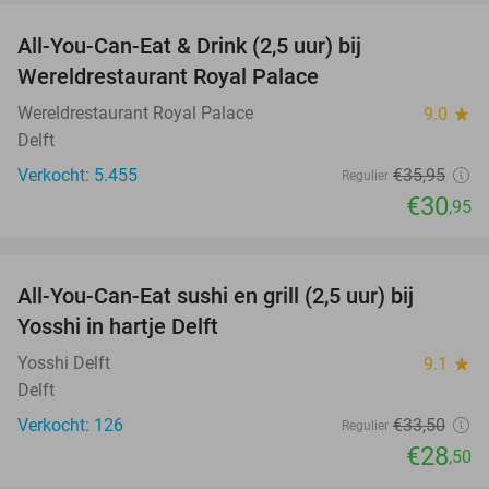
All-You-Can-Eat & Drink (2,5 uur) bij
14%
Wereldrestaurant Royal Palace
Wereldrestaurant Royal Palace
9.0
star
Delft
Verkocht: 5.455
€35
,95
Regulier
€30
,95
favorite_border
All-You-Can-Eat sushi en grill (2,5 uur) bij
15%
Yosshi in hartje Delft
Yosshi Delft
9.1
star
Delft
Verkocht: 126
€33
,50
Regulier
€28
,50