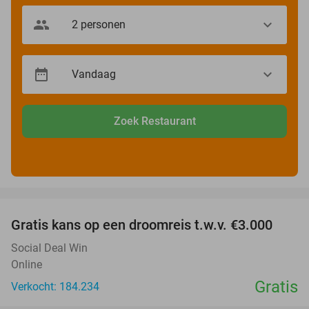
Zoek Restaurant
favorite_border
Gratis kans op een droomreis t.w.v. €3.000
Social Deal Win
Online
Gratis
Verkocht: 184.234
favorite_border