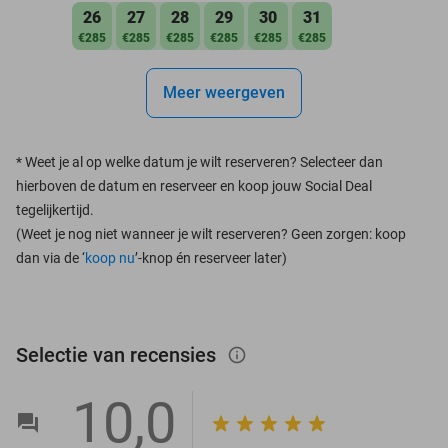
26
27
28
29
30
31
€285
€285
€285
€285
€285
€285
Meer weergeven
*
Weet je al op welke datum je wilt reserveren? Selecteer dan
hierboven de datum en reserveer en koop jouw Social Deal
tegelijkertijd.
(Weet je nog niet wanneer je wilt reserveren? Geen zorgen: koop
dan via de ‘
koop nu
’-knop én reserveer later)
Selectie van recensies
info_outlined
10,0