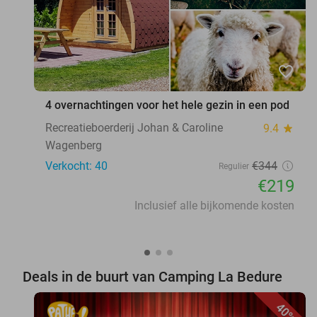
favorite_border
4 overnachtingen voor het hele gezin in een pod
Recreatieboerderij Johan & Caroline
9.4
star
Wagenberg
Verkocht: 40
€344
Regulier
€219
Inclusief alle bijkomende kosten
Deals in de buurt van Camping La Bedure
40%