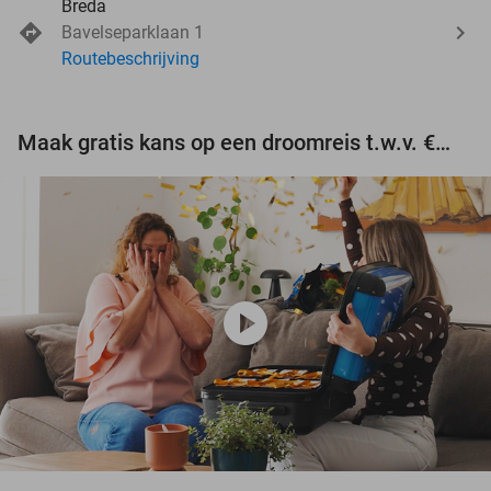
Breda
Bavelseparklaan 1
Routebeschrijving
Maak gratis kans op een droomreis t.w.v. €3.000!
play_circle