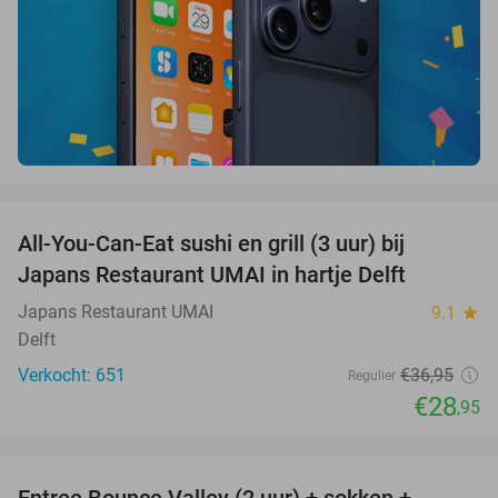
favorite_border
All-You-Can-Eat sushi en grill (3 uur) bij
22%
Japans Restaurant UMAI in hartje Delft
Japans Restaurant UMAI
9.1
star
Delft
Verkocht: 651
€36
,95
Regulier
€28
,95
favorite_border