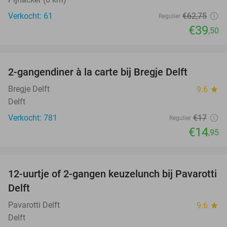
Verkocht: 61
€62
,75
Regulier
€39
,50
favorite_border
2-gangendiner à la carte bij Bregje Delft
12%
Bregje Delft
9.6
star
Delft
Verkocht: 781
€17
Regulier
€14
,95
favorite_border
12-uurtje of 2-gangen keuzelunch bij Pavarotti
31%
Delft
Pavarotti Delft
9.6
star
Delft