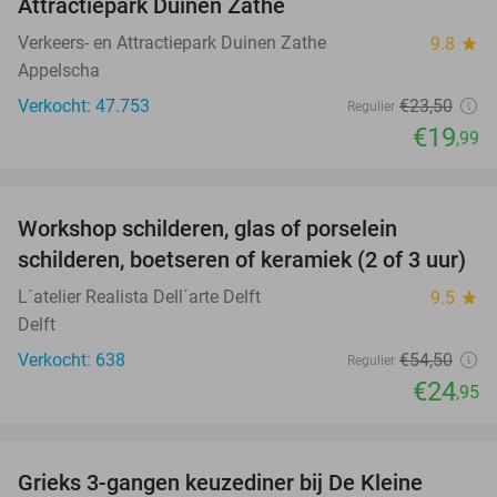
Attractiepark Duinen Zathe
Verkeers- en Attractiepark Duinen Zathe
9.8
star
Appelscha
Verkocht: 47.753
€23
,50
Regulier
€19
,99
favorite_border
Workshop schilderen, glas of porselein
54%
schilderen, boetseren of keramiek (2 of 3 uur)
L´atelier Realista Dell´arte Delft
9.5
star
Delft
Verkocht: 638
€54
,50
Regulier
€24
,95
favorite_border
Grieks 3-gangen keuzediner bij De Kleine
30%