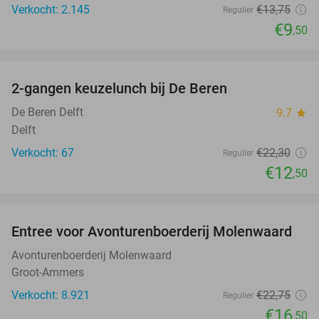
Verkocht: 2.145
€13
,75
Regulier
€9
,50
favorite_border
2-gangen keuzelunch bij De Beren
44%
De Beren Delft
9.7
star
Delft
Verkocht: 67
€22
,30
Regulier
€12
,50
favorite_border
Entree voor Avonturenboerderij Molenwaard
27%
Avonturenboerderij Molenwaard
Groot-Ammers
Verkocht: 8.921
€22
,75
Regulier
€16
,50