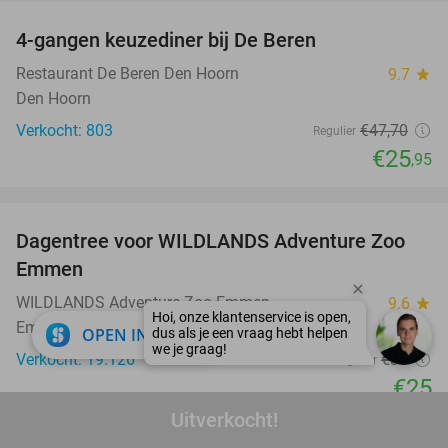
4-gangen keuzediner bij De Beren
46%
Restaurant De Beren Den Hoorn
9.7
star
Den Hoorn
Verkocht: 803
€47
,70
Regulier
€25
,95
favorite_border
Dagentree voor WILDLANDS Adventure Zoo
24%
Emmen
WILDLANDS Adventure Zoo Emmen
9.6
star
Emmen
close
OPEN IN APP
Verkocht: 19.126
€33
Regulier
€25
Uitverkocht!
favorite_border