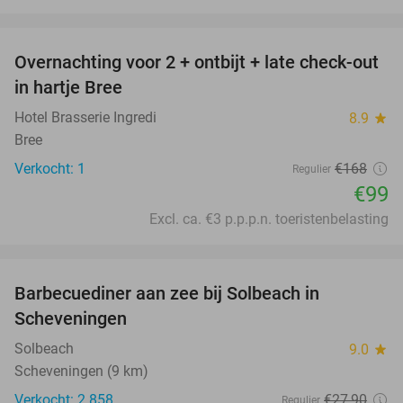
favorite_border
Overnachting voor 2 + ontbijt + late check-out
41%
NEW
in hartje Bree
TODAY
Hotel Brasserie Ingredi
8.9
star
Bree
Verkocht: 1
€168
Regulier
€99
Excl. ca. €3 p.p.p.n. toeristenbelasting
favorite_border
Barbecuediner aan zee bij Solbeach in
23%
Scheveningen
Solbeach
9.0
star
Scheveningen (9 km)
Verkocht: 2.858
€27
,90
Regulier