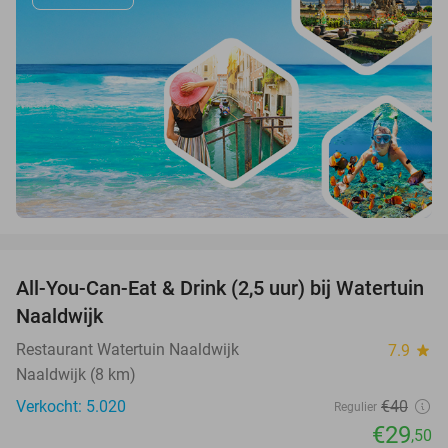
favorite_border
All-You-Can-Eat & Drink (2,5 uur) bij Watertuin
26%
Naaldwijk
Restaurant Watertuin Naaldwijk
7.9
star
Naaldwijk (8 km)
Verkocht: 5.020
€40
Regulier
€29
,50