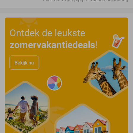
Ontdek de leukste
zomervakantiedeals
!
Bekijk nu