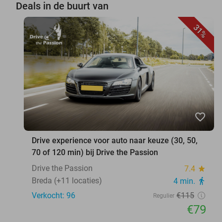
Deals in de buurt van
31%
favorite_border
Drive experience voor auto naar keuze (30, 50,
70 of 120 min) bij Drive the Passion
Drive the Passion
7.4
star
Breda (+11 locaties)
4 min.
directions_walk
Verkocht: 96
€115
Regulier
€79