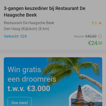
3-gangen keuzediner bij Restaurant De
40%
Haagsche Beek
Restaurant De Haagsche Beek
9.6
star
Den Haag (Kijkduin) (8 km)
Verkocht: 524
€40
,60
Regulier
€24
,50
Win gratis
een droomreis
t.w.v. €3.000
Doe mee!