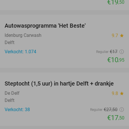
€19
,50
favorite_border
Autowasprogramma 'Het Beste'
36%
Idenburg Carwash
9.7
star
Delft
Verkocht: 1.074
€17
Regulier
€10
,95
favorite_border
Steptocht (1,5 uur) in hartje Delft + drankje
36%
De Delf
9.8
star
Delft
Verkocht: 38
€27
,50
Regulier
€17
,50
favorite_border