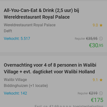
All-You-Can-Eat & Drink (2,5 uur) bij
14%
Wereldrestaurant Royal Palace
Wereldrestaurant Royal Palace
9.0
star
Delft
Verkocht: 5.517
€35
,95
Regulier
€30
,95
favorite_border
Overnachting voor 4 of 8 personen in Walibi
20%
Village + evt. dagticket voor Walibi Holland
Walibi Village
9.1
star
Biddinghuizen (+1 locatie)
Verkocht: 142
€219
Regulier
€175
Excl. ca. €1,69 p.p.p.n. toeristenbelasting