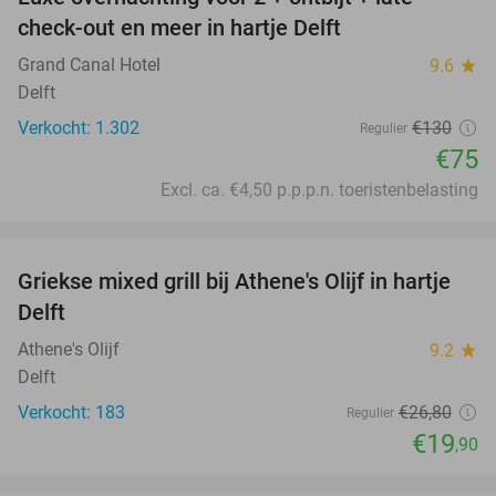
42%
check-out en meer in hartje Delft
Grand Canal Hotel
9.6
star
Delft
Verkocht: 1.302
€130
Regulier
€75
Excl. ca. €4,50 p.p.p.n. toeristenbelasting
favorite_border
Griekse mixed grill bij Athene's Olijf in hartje
26%
Delft
Athene's Olijf
9.2
star
Delft
Verkocht: 183
€26
,80
Regulier
€19
,90
favorite_border