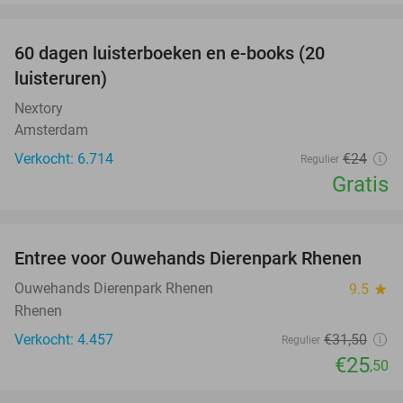
favorite_border
100%
60 dagen luisterboeken en e-books (20
luisteruren)
Nextory
Amsterdam
Verkocht: 6.714
€24
Regulier
Gratis
favorite_border
Entree voor Ouwehands Dierenpark Rhenen
19%
Ouwehands Dierenpark Rhenen
9.5
star
Rhenen
Verkocht: 4.457
€31
,50
Regulier
€25
,50
favorite_border