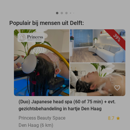
Populair bij mensen uit Delft:
39%
favorite_border
(Duo) Japanese head spa (60 of 75 min) + evt.
gezichtsbehandeling in hartje Den Haag
Princess Beauty Space
8.7
star
Den Haag (6 km)