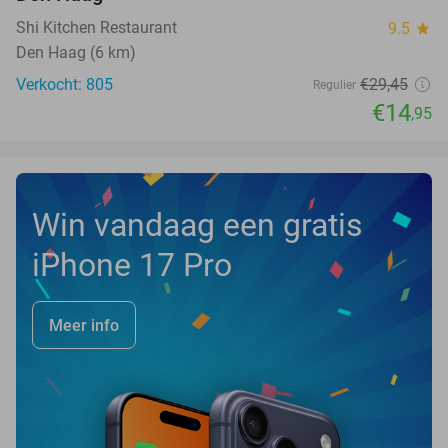
Shi Kitchen Restaurant
9.5
star
Den Haag (6 km)
Verkocht: 805
€29
,45
Regulier
€14
,95
Win vandaag een gratis
iPhone 17 Pro
Meer info