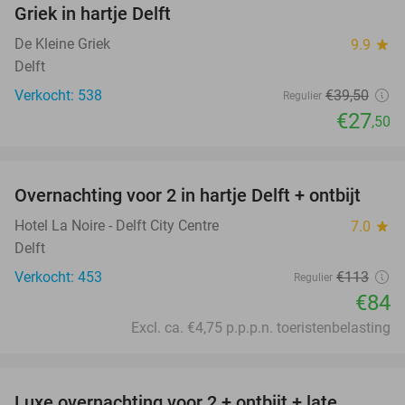
Griek in hartje Delft
De Kleine Griek
9.9
star
Delft
Verkocht: 538
€39
,50
Regulier
€27
,50
favorite_border
Overnachting voor 2 in hartje Delft + ontbijt
26%
Hotel La Noire - Delft City Centre
7.0
star
Delft
Verkocht: 453
€113
Regulier
€84
Excl. ca. €4,75 p.p.p.n. toeristenbelasting
favorite_border
Luxe overnachting voor 2 + ontbijt + late