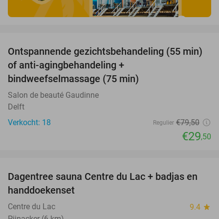
favorite_border
Ontspannende gezichtsbehandeling (55 min)
63%
of anti-agingbehandeling +
bindweefselmassage (75 min)
Salon de beauté Gaudinne
Delft
Verkocht: 18
€79
,50
Regulier
€29
,50
favorite_border
Dagentree sauna Centre du Lac + badjas en
37%
handdoekenset
Centre du Lac
9.4
star
Pijnacker (6 km)