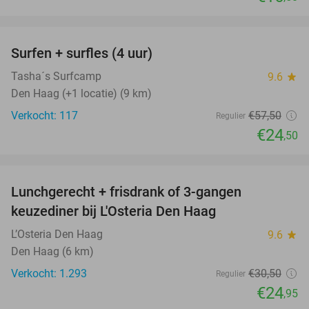
favorite_border
Surfen + surfles (4 uur)
57%
Tasha´s Surfcamp
9.6
star
Den Haag (+1 locatie) (9 km)
Verkocht: 117
€57
,50
Regulier
€24
,50
favorite_border
Lunchgerecht + frisdrank of 3-gangen
18%
keuzediner bij L'Osteria Den Haag
L’Osteria Den Haag
9.6
star
Den Haag (6 km)
Verkocht: 1.293
€30
,50
Regulier
€24
,95