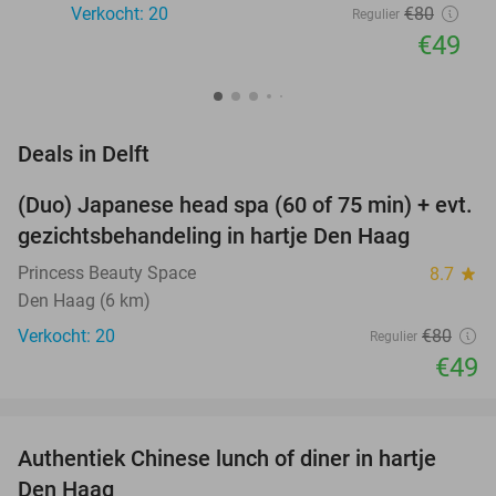
Verkocht: 20
€80
Regulier
€49
favorite_border
Deals in Delft
(Duo) Japanese head spa (60 of 75 min) + evt.
39%
gezichtsbehandeling in hartje Den Haag
Princess Beauty Space
8.7
star
Den Haag (6 km)
Verkocht: 20
€80
Regulier
€49
favorite_border
Authentiek Chinese lunch of diner in hartje
49%
Den Haag