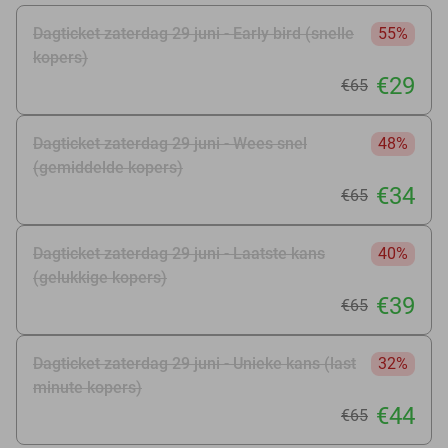
Dagticket zaterdag 29 juni - Early bird (snelle
55%
kopers)
€29
€65
Dagticket zaterdag 29 juni - Wees snel
48%
(gemiddelde kopers)
€34
€65
Dagticket zaterdag 29 juni - Laatste kans
40%
(gelukkige kopers)
€39
€65
Dagticket zaterdag 29 juni - Unieke kans (last
32%
minute kopers)
€44
€65