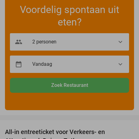
Voordelig spontaan uit
eten?
Zoek Restaurant
favorite_border
All-in entreeticket voor Verkeers- en
15%