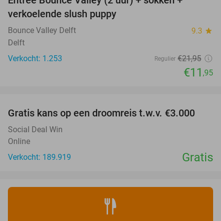
Entree Bounce Valley (2 uur) + sokken +
46%
verkoelende slush puppy
Bounce Valley Delft
9.3
star
Delft
Verkocht: 1.253
€21
,95
Regulier
€11
,95
favorite_border
Gratis kans op een droomreis t.w.v. €3.000
Social Deal Win
Online
Gratis
Verkocht: 189.919