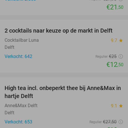
€21
,50
favorite_border
2 cocktails naar keuze op de markt in Delft
50%
Cocktailbar Luna
9.7
star
Delft
Verkocht: 642
€25
Regulier
€12
,50
favorite_border
High tea incl. onbeperkt thee bij Anne&Max in
29%
hartje Delft
Anne&Max Delft
9.1
star
Delft
Verkocht: 653
€27
,50
Regulier