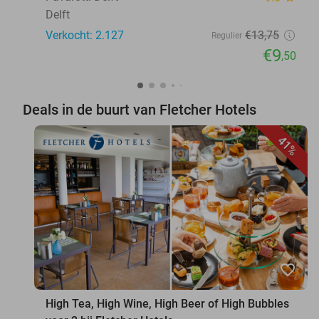
Delft
Verkocht: 2.127
€13
,75
Regulier
€9
,50
Deals in de buurt van Fletcher Hotels
41%
favorite_border
High Tea, High Wine, High Beer of High Bubbles