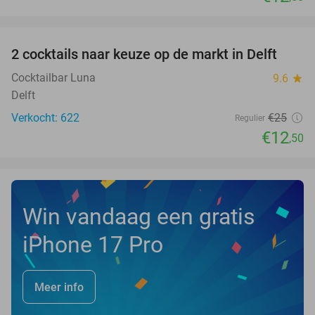
favorite_border
2 cocktails naar keuze op de markt in Delft
50%
Cocktailbar Luna
9.6
star
Delft
Verkocht: 622
€25
Regulier
€12
,50
Win vandaag een gratis
iPhone 17 Pro
Meer info