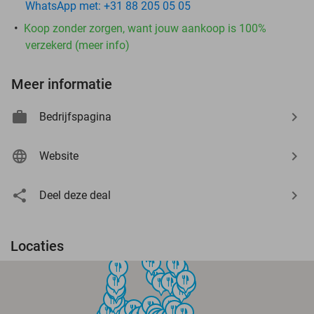
WhatsApp met: +31 88 205 05 05
Koop zonder zorgen, want jouw aankoop is 100%
verzekerd (meer info)
Meer informatie
Bedrijfspagina
Website
Deel deze deal
Locaties
food
food
food
food
food
food
food
food
food
food
food
food
food
food
food
food
food
food
food
food
food
food
food
food
food
food