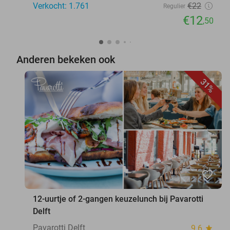
Verkocht: 1.761
€22
Regulier
€12
,50
Anderen bekeken ook
31%
favorite_border
12-uurtje of 2-gangen keuzelunch bij Pavarotti
Delft
Pavarotti Delft
9.6
star