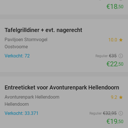
€18
,50
favorite_border
Tafelgrilldiner + evt. nagerecht
36%
Paviljoen Stormvogel
10.0
star
Oostvoorne
Verkocht: 72
€35
Regulier
€22
,50
favorite_border
Entreeticket voor Avonturenpark Hellendoorn
41%
Avonturenpark Hellendoorn
9.2
star
Hellendoorn
Verkocht: 33.371
€32
,95
Regulier
€19
,50