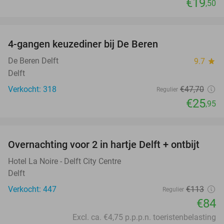
€19
,50
favorite_border
4-gangen keuzediner bij De Beren
46%
De Beren Delft
9.7
star
Delft
Verkocht: 318
€47
,70
Regulier
€25
,95
favorite_border
Overnachting voor 2 in hartje Delft + ontbijt
26%
Hotel La Noire - Delft City Centre
Delft
Verkocht: 447
€113
Regulier
€84
Excl. ca. €4,75 p.p.p.n. toeristenbelasting