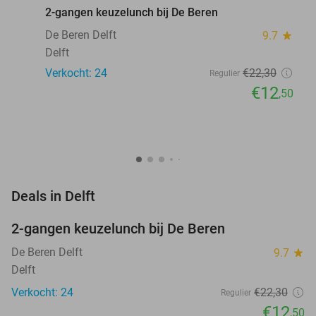
2-gangen keuzelunch bij De Beren
De Beren Delft
9.7
star
Delft
Verkocht: 24
€22
,30
Regulier
€12
,50
favorite_border
Deals in Delft
2-gangen keuzelunch bij De Beren
44%
NEW
TODAY
De Beren Delft
9.7
star
Delft
Verkocht: 24
€22
,30
Regulier
€12
,50