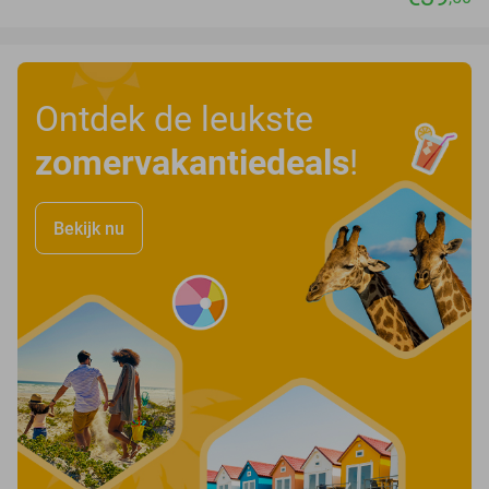
Ontdek de leukste
zomervakantiedeals
!
Bekijk nu