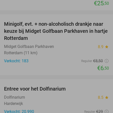
€25
,50
favorite_border
Minigolf, evt. + non-alcoholisch drankje naar
24%
keuze bij Midget Golfbaan Parkhaven in hartje
Rotterdam
Midget Golfbaan Parkhaven
8.9
star
Rotterdam (11 km)
Verkocht: 183
€8
,50
Regulier
€6
,50
favorite_border
Entree voor het Dolfinarium
36%
Dolfinarium
8.5
star
Harderwijk
Verkocht: 20.990
€29
Regulier