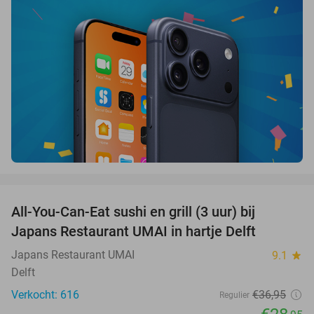
favorite_border
All-You-Can-Eat sushi en grill (3 uur) bij
22%
Japans Restaurant UMAI in hartje Delft
Japans Restaurant UMAI
9.1
star
Delft
Verkocht: 616
€36
,95
Regulier