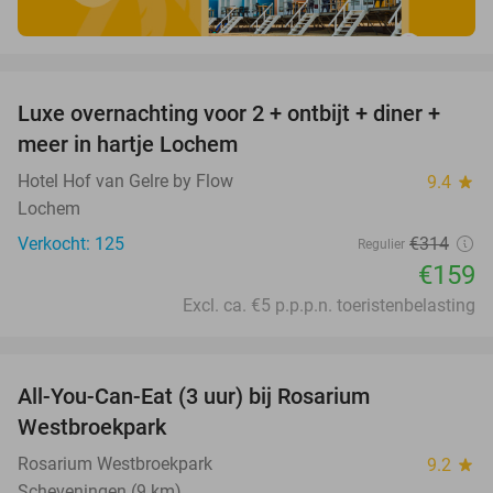
favorite_border
Luxe overnachting voor 2 + ontbijt + diner +
49%
meer in hartje Lochem
Hotel Hof van Gelre by Flow
9.4
star
Lochem
Verkocht: 125
€314
Regulier
€159
Excl. ca. €5 p.p.p.n. toeristenbelasting
favorite_border
All-You-Can-Eat (3 uur) bij Rosarium
30%
Westbroekpark
Rosarium Westbroekpark
9.2
star
Scheveningen (9 km)