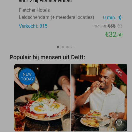
voor 2 bij Fletcher Hotels
Fletcher Hotels
Leidschendam (+ meerdere locaties)
0 min.
directions_walk
Verkocht: 815
€55
Regulier
€32
,50
Populair bij mensen uit Delft:
44%
NEW
TODAY
favorite_border