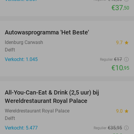
€37
,50
favorite_border
Autowasprogramma 'Het Beste'
36%
Idenburg Carwash
9.7
star
Delft
Verkocht: 1.045
€17
Regulier
€10
,95
favorite_border
All-You-Can-Eat & Drink (2,5 uur) bij
14%
Wereldrestaurant Royal Palace
Wereldrestaurant Royal Palace
9.0
star
Delft
Verkocht: 5.477
€35
,95
Regulier