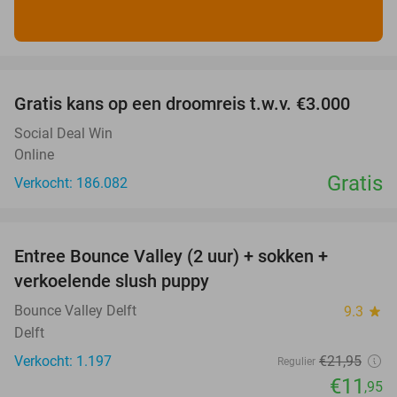
favorite_border
Gratis kans op een droomreis t.w.v. €3.000
Social Deal Win
Online
Gratis
Verkocht: 186.082
favorite_border
Entree Bounce Valley (2 uur) + sokken +
46%
verkoelende slush puppy
Bounce Valley Delft
9.3
star
Delft
Verkocht: 1.197
€21
,95
Regulier
€11
,95