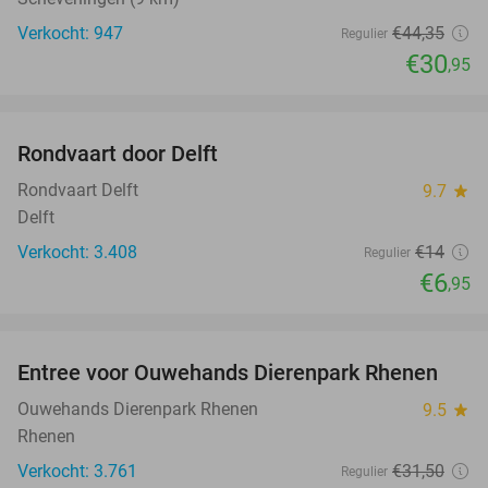
Verkocht: 947
€44
,35
Regulier
€30
,95
favorite_border
Rondvaart door Delft
50%
Rondvaart Delft
9.7
star
Delft
Verkocht: 3.408
€14
Regulier
€6
,95
favorite_border
Entree voor Ouwehands Dierenpark Rhenen
19%
Ouwehands Dierenpark Rhenen
9.5
star
Rhenen
Verkocht: 3.761
€31
,50
Regulier