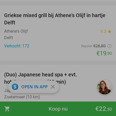
favorite_border
Griekse mixed grill bij Athene's Olijf in hartje
26%
Delft
Athene's Olijf
9.2
star
Delft
Verkocht: 172
€26
,80
Regulier
€19
,90
favorite_border
(Duo) Japanese head spa + evt.
45%
hotstonemassage (60 min)
close
OPEN IN APP
Japanese Headspa Clinic
9.5
star
Zoetermeer (10 km)
Verkocht: 261
€89
Regulier
€22
shopping_cart
Koop nu
,50
€49