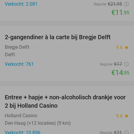
Verkocht: 2.081
€21
,95
Regulier
€11
,95
favorite_border
2-gangendiner à la carte bij Bregje Delft
12%
Bregje Delft
9.6
star
Delft
Verkocht: 761
€17
Regulier
€14
,95
favorite_border
Entree + hapje + non-alcoholisch drankje voor
52%
2 bij Holland Casino
Holland Casino
9.6
star
Den Haag (+12 locaties) (9 km)
Verkocht: 10.896
€21
Regulier