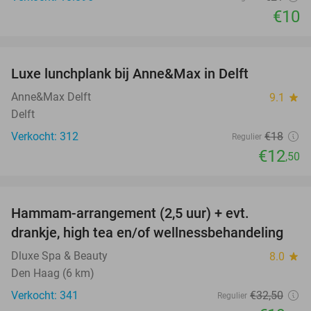
€10
favorite_border
Luxe lunchplank bij Anne&Max in Delft
31%
Anne&Max Delft
9.1
star
Delft
Verkocht: 312
€18
Regulier
€12
,50
favorite_border
Hammam-arrangement (2,5 uur) + evt.
40%
drankje, high tea en/of wellnessbehandeling
Dluxe Spa & Beauty
8.0
star
Den Haag (6 km)
Verkocht: 341
€32
,50
Regulier