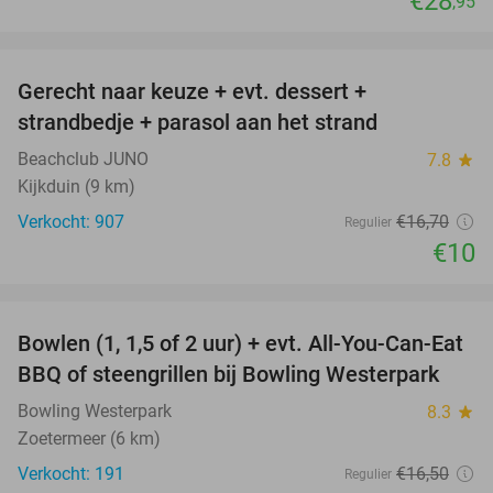
€28
,95
favorite_border
Gerecht naar keuze + evt. dessert +
40%
strandbedje + parasol aan het strand
Beachclub JUNO
7.8
star
Kijkduin (9 km)
Verkocht: 907
€16
,70
Regulier
€10
favorite_border
Bowlen (1, 1,5 of 2 uur) + evt. All-You-Can-Eat
48%
BBQ of steengrillen bij Bowling Westerpark
Bowling Westerpark
8.3
star
Zoetermeer (6 km)
Verkocht: 191
€16
,50
Regulier