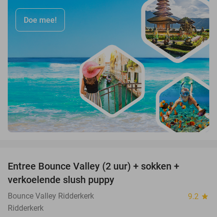
Doe mee!
favorite_border
Entree Bounce Valley (2 uur) + sokken +
46%
verkoelende slush puppy
Bounce Valley Ridderkerk
9.2
star
Ridderkerk