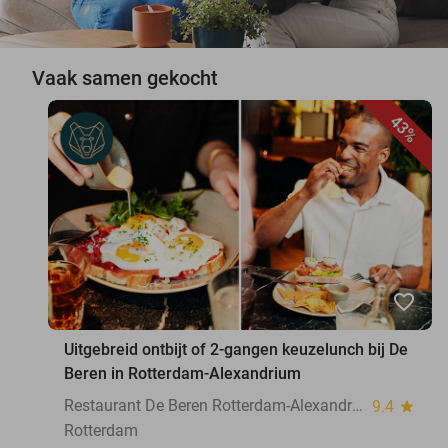
Vaak samen gekocht
43%
favorite_border
Uitgebreid ontbijt of 2-gangen keuzelunch bij De
Beren in Rotterdam-Alexandrium
Restaurant De Beren Rotterdam-Alexandrium
9.4
star
Rotterdam