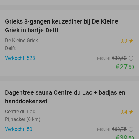
favorite_border
Grieks 3-gangen keuzediner bij De Kleine
30%
Griek in hartje Delft
De Kleine Griek
9.9
star
Delft
Verkocht: 528
€39
,50
Regulier
€27
,50
favorite_border
Dagentree sauna Centre du Lac + badjas en
37%
handdoekenset
Centre du Lac
9.4
star
Pijnacker (6 km)
Verkocht: 50
€62
,75
Regulier
€39
,50