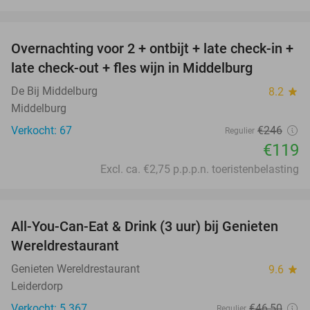
favorite_border
Overnachting voor 2 + ontbijt + late check-in +
52%
late check-out + fles wijn in Middelburg
De Bij Middelburg
8.2
star
Middelburg
Verkocht: 67
€246
Regulier
€119
Excl. ca. €2,75 p.p.p.n. toeristenbelasting
favorite_border
All-You-Can-Eat & Drink (3 uur) bij Genieten
19%
Wereldrestaurant
Genieten Wereldrestaurant
9.6
star
Leiderdorp
Verkocht: 5.367
€46
,50
Regulier