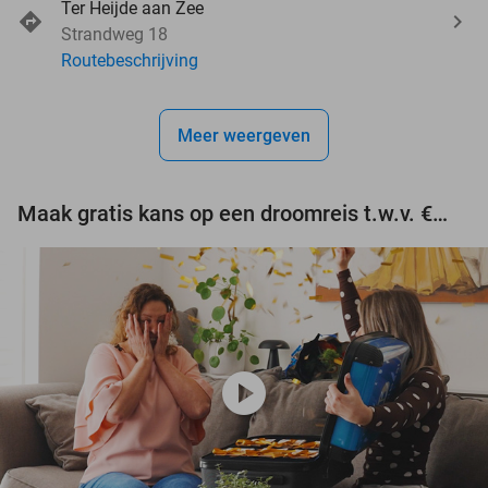
Ter Heijde aan Zee
Strandweg 18
Routebeschrijving
Meer weergeven
Maak gratis kans op een droomreis t.w.v. €3.000!
play_circle