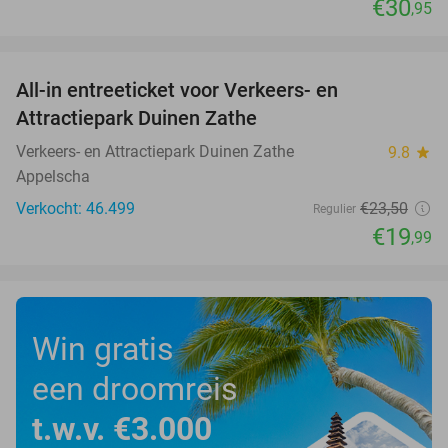
€30
,95
favorite_border
All-in entreeticket voor Verkeers- en
15%
Attractiepark Duinen Zathe
Verkeers- en Attractiepark Duinen Zathe
9.8
star
Appelscha
Verkocht: 46.499
€23
,50
Regulier
€19
,99
Win gratis
een droomreis
t.w.v. €3.000