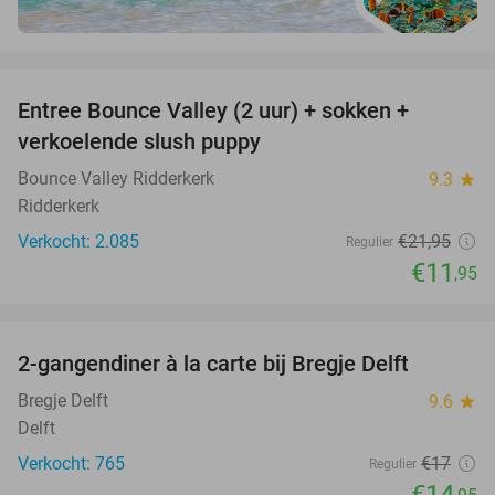
favorite_border
Entree Bounce Valley (2 uur) + sokken +
46%
verkoelende slush puppy
Bounce Valley Ridderkerk
9.3
star
Ridderkerk
Verkocht: 2.085
€21
,95
Regulier
€11
,95
favorite_border
2-gangendiner à la carte bij Bregje Delft
12%
Bregje Delft
9.6
star
Delft
Verkocht: 765
€17
Regulier