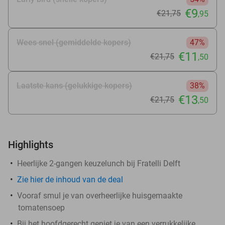
€9
€21
,75
,95
Wees snel (gemiddelde kopers)
47%
€11
€21
,75
,50
Laatste kans (gelukkige kopers)
38%
€13
€21
,75
,50
Highlights
Heerlijke 2-gangen keuzelunch bij Fratelli Delft
Zie
hier
de inhoud van de deal
Vooraf smul je van overheerlijke huisgemaakte
tomatensoep
Bij het hoofdgerecht geniet je van een verrukkelijke