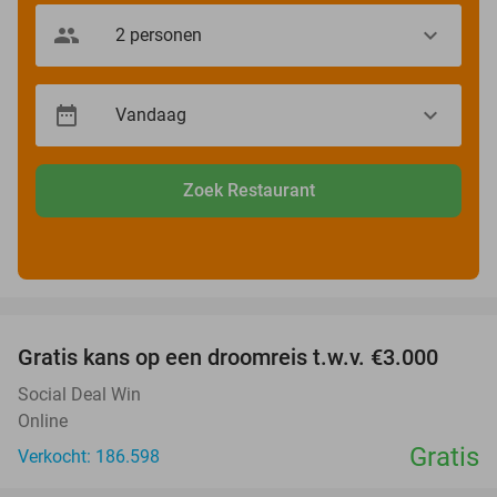
Zoek Restaurant
favorite_border
Gratis kans op een droomreis t.w.v. €3.000
Social Deal Win
Online
Gratis
Verkocht: 186.598
favorite_border