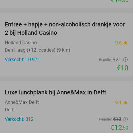
€14
,95
favorite_border
Entree + hapje + non-alcoholisch drankje voor
52%
2 bij Holland Casino
Holland Casino
9.6
star
Den Haag (+12 locaties) (9 km)
Verkocht: 10.971
€21
Regulier
€10
favorite_border
Luxe lunchplank bij Anne&Max in Delft
31%
Anne&Max Delft
9.1
star
Delft
Verkocht: 312
€18
Regulier
€12
,50