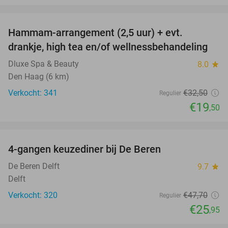
favorite_border
Hammam-arrangement (2,5 uur) + evt.
40%
drankje, high tea en/of wellnessbehandeling
Dluxe Spa & Beauty
8.0
star
Den Haag (6 km)
Verkocht: 341
€32
,50
Regulier
€19
,50
favorite_border
4-gangen keuzediner bij De Beren
46%
De Beren Delft
9.7
star
Delft
Verkocht: 320
€47
,70
Regulier
€25
,95
favorite_border