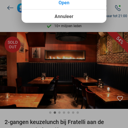
Open
7 dagen per week beschikbaar
10+ miljoen leden
Annuleer
Bereikbaar tot 21:00
9,4
op basis van
206.222 reviews
Ontdek 15.000+ deals
54%
SOLD
7 dagen per week beschikbaar
OUT
10+ miljoen leden
favorite_border
2-gangen keuzelunch bij Fratelli aan de