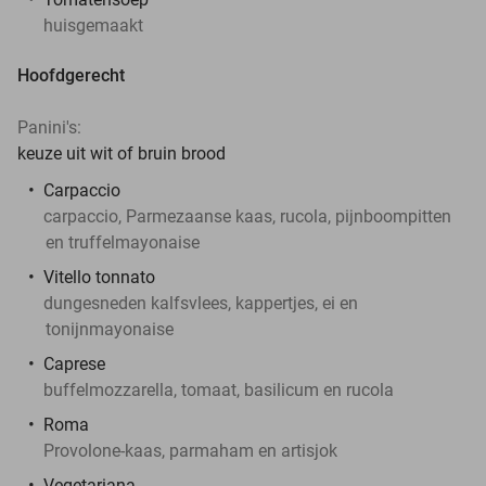
huisgemaakt
Hoofdgerecht
Panini's:
keuze uit wit of bruin brood
Carpaccio
carpaccio, Parmezaanse kaas, rucola, pijnboompitten
en truffelmayonaise
Vitello tonnato
dungesneden kalfsvlees, kappertjes, ei en
tonijnmayonaise
Caprese
buffelmozzarella, tomaat, basilicum en rucola
Roma
Provolone-kaas, parmaham en artisjok
Vegetariana