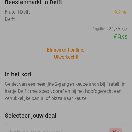
Beestenmarkt in Delft
Fratelli Delft
9.2
star
Delft
€21
,75
Regulier
€9
,95
Binnenkort online::
Uitverkocht!
In het kort
Geniet van een heerlijke 2-gangen keuzelunch bij Fratelli in
hartje Delft: met soep vooraf en bij het hoofdgerecht een
verrukkelijke panini of pizza naar keuze
Selecteer jouw deal
Early bird (snelle kopers)
54%