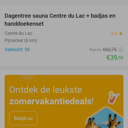
favorite_border
Dagentree sauna Centre du Lac + badjas en
37%
handdoekenset
Centre du Lac
9.4
star
Pijnacker (6 km)
Verkocht: 50
€62
,75
Regulier
€39
,50
Ontdek de leukste
zomervakantiedeals
!
Bekijk nu