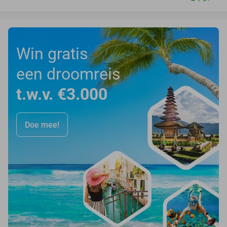
Win gratis
een droomreis
t.w.v. €3.000
Doe mee!