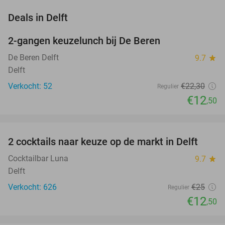
favorite_border
Deals in Delft
2-gangen keuzelunch bij De Beren
44%
NEW
TODAY
De Beren Delft
9.7
star
Delft
Verkocht: 52
€22
,30
Regulier
€12
,50
favorite_border
2 cocktails naar keuze op de markt in Delft
50%
Cocktailbar Luna
9.7
star
Delft
Verkocht: 626
€25
Regulier
€12
,50