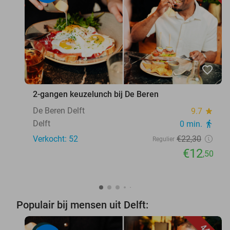
favorite_border
2-gangen keuzelunch bij De Beren
De Beren Delft
9.7
star
Delft
0 min.
directions_walk
Verkocht: 52
€22
,30
Regulier
€12
,50
Populair bij mensen uit Delft: