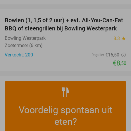
favorite_border
Bowlen (1, 1,5 of 2 uur) + evt. All-You-Can-Eat
48%
BBQ of steengrillen bij Bowling Westerpark
Bowling Westerpark
8.3
star
Zoetermeer (6 km)
Verkocht: 200
€16
,50
Regulier
€8
,50
Voordelig spontaan uit
eten?