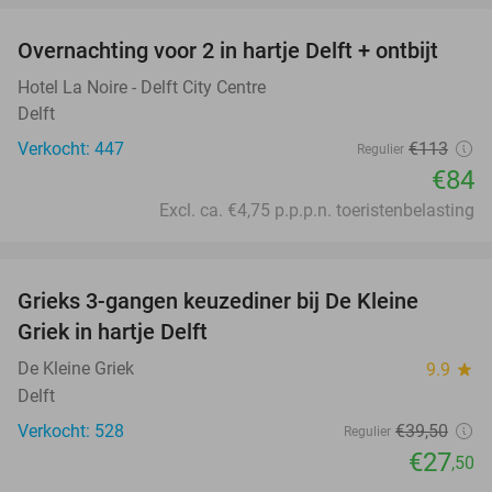
Overnachting voor 2 in hartje Delft + ontbijt
26%
Hotel La Noire - Delft City Centre
Delft
Verkocht: 447
€113
Regulier
€84
Excl. ca. €4,75 p.p.p.n. toeristenbelasting
favorite_border
Grieks 3-gangen keuzediner bij De Kleine
30%
Griek in hartje Delft
De Kleine Griek
9.9
star
Delft
Verkocht: 528
€39
,50
Regulier
€27
,50