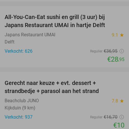
favorite_border
All-You-Can-Eat sushi en grill (3 uur) bij
22%
Japans Restaurant UMAI in hartje Delft
Japans Restaurant UMAI
9.1
star
Delft
Verkocht: 626
€36
,95
Regulier
€28
,95
favorite_border
Gerecht naar keuze + evt. dessert +
40%
strandbedje + parasol aan het strand
Beachclub JUNO
7.8
star
Kijkduin (9 km)
Verkocht: 937
€16
,70
Regulier
€10