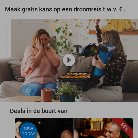
Maak gratis kans op een droomreis t.w.v. €3.000!
play_circle
Deals in de buurt van
44%
NEW
TODAY