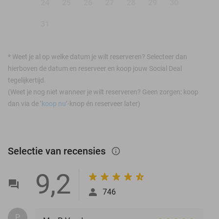
24
25
26
27
28
29
30
31
*
Weet je al op welke datum je wilt reserveren? Selecteer dan
hierboven de datum en reserveer en koop jouw Social Deal
tegelijkertijd.
(Weet je nog niet wanneer je wilt reserveren? Geen zorgen: koop
dan via de ‘
koop nu
’-knop én reserveer later)
Selectie van recensies
info_outlined
9,2
746
P.