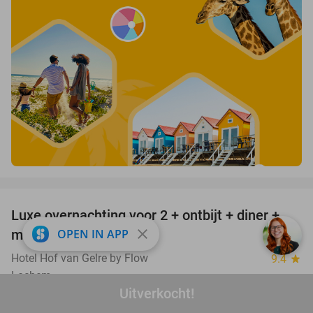
favorite_border
Luxe overnachting voor 2 + ontbijt + diner +
49%
close
OPEN IN APP
meer in hartje Lochem
Hotel Hof van Gelre by Flow
9.4
star
Lochem
Uitverkocht!
Verkocht: 124
€314
Regulier