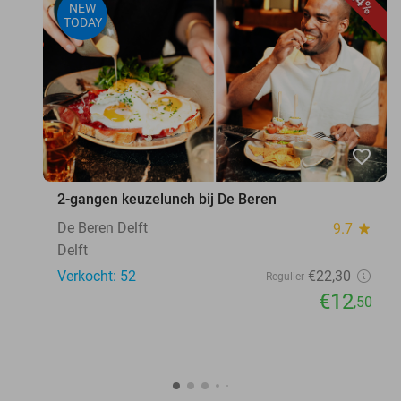
44%
NEW
TODAY
favorite_border
2-gangen keuzelunch bij De Beren
De Beren Delft
9.7
star
Delft
Verkocht: 52
€22
,30
Regulier
€12
,50