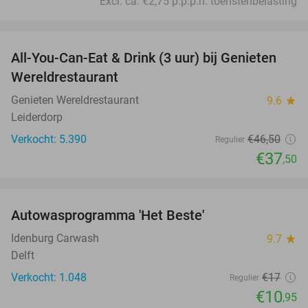
Excl. ca. €2,75 p.p.p.n. toeristenbelasting
favorite_border
All-You-Can-Eat & Drink (3 uur) bij Genieten
19%
Wereldrestaurant
Genieten Wereldrestaurant
9.6
star
Leiderdorp
Verkocht: 5.390
€46
,50
Regulier
€37
,50
favorite_border
Autowasprogramma 'Het Beste'
36%
Idenburg Carwash
9.7
star
Delft
Verkocht: 1.048
€17
Regulier
€10
,95