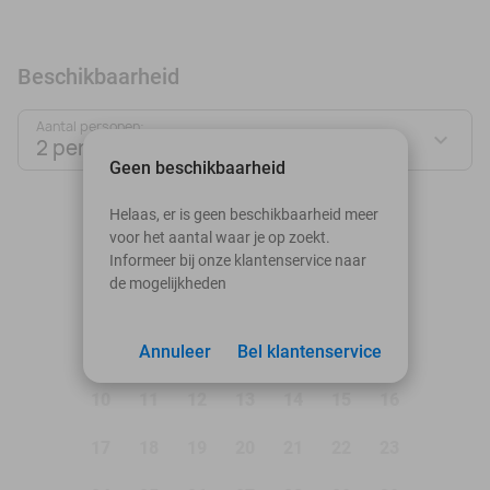
Beschikbaarheid
Aantal personen:
2 personen
Geen beschikbaarheid
augustus 2026
Helaas, er is geen beschikbaarheid meer
voor het aantal waar je op zoekt.
Ma
Di
Wo
Do
Vr
Za
Zo
Informeer bij onze klantenservice naar
de mogelijkheden
1
2
3
Annuleer
4
5
Bel klantenservice
6
7
8
9
10
11
12
13
14
15
16
17
18
19
20
21
22
23