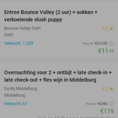
Entree Bounce Valley (2 uur) + sokken +
46%
verkoelende slush puppy
Bounce Valley Delft
9.3
star
Delft
Verkocht: 1.209
€21
,95
Regulier
€11
,95
favorite_border
Overnachting voor 2 + ontbijt + late check-in +
52%
late check-out + fles wijn in Middelburg
De Bij Middelburg
8.2
star
Middelburg
Verkocht: 67
€246
Regulier
€119