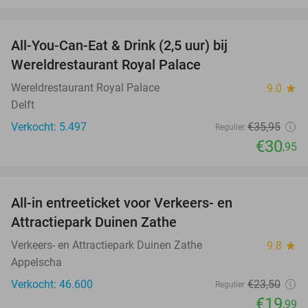
favorite_border
All-You-Can-Eat & Drink (2,5 uur) bij
14%
Wereldrestaurant Royal Palace
Wereldrestaurant Royal Palace
9.0
star
Delft
Verkocht: 5.497
€35
,95
Regulier
€30
,95
favorite_border
All-in entreeticket voor Verkeers- en
15%
Attractiepark Duinen Zathe
Verkeers- en Attractiepark Duinen Zathe
9.8
star
Appelscha
Verkocht: 46.600
€23
,50
Regulier
€19
,99