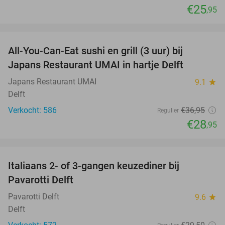
€25
,95
favorite_border
All-You-Can-Eat sushi en grill (3 uur) bij
22%
Japans Restaurant UMAI in hartje Delft
Japans Restaurant UMAI
9.1
star
Delft
Verkocht: 586
€36
,95
Regulier
€28
,95
favorite_border
Italiaans 2- of 3-gangen keuzediner bij
27%
Pavarotti Delft
Pavarotti Delft
9.6
star
Delft