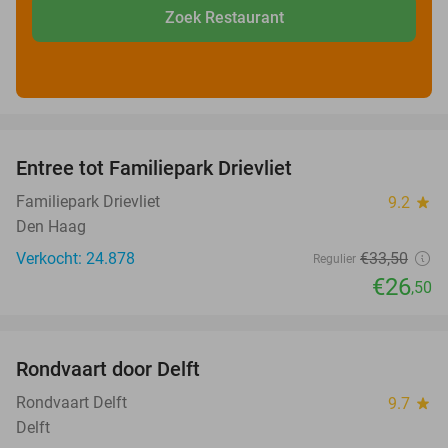
Zoek Restaurant
favorite_border
Entree tot Familiepark Drievliet
21%
Familiepark Drievliet
9.2
star
Den Haag
Verkocht: 24.878
€33
,50
Regulier
€26
,50
favorite_border
Rondvaart door Delft
50%
Rondvaart Delft
9.7
star
Delft