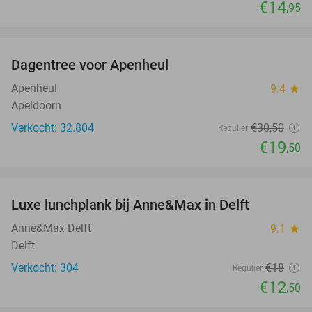
€14
,95
favorite_border
Dagentree voor Apenheul
36%
Apenheul
9.4
star
Apeldoorn
Verkocht: 32.804
€30
,50
Regulier
€19
,50
favorite_border
Luxe lunchplank bij Anne&Max in Delft
31%
Anne&Max Delft
9.1
star
Delft
Verkocht: 304
€18
Regulier
€12
,50