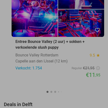
favorite_border
Entree Bounce Valley (2 uur) + sokken +
verkoelende slush puppy
Bounce Valley Rotterdam
9.5
star
Capelle aan den IJssel (12 km)
Verkocht: 1.754
€21
,95
Regulier
€11
,95
favorite_border
Deals in Delft