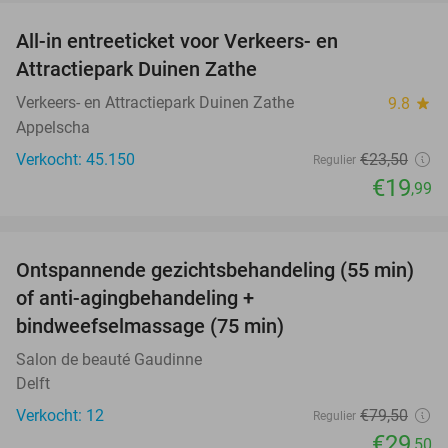
All-in entreeticket voor Verkeers- en
15%
Attractiepark Duinen Zathe
Verkeers- en Attractiepark Duinen Zathe
9.8
star
Appelscha
Verkocht: 45.150
€23
,50
Regulier
€19
,99
favorite_border
Ontspannende gezichtsbehandeling (55 min)
63%
of anti-agingbehandeling +
bindweefselmassage (75 min)
Salon de beauté Gaudinne
Delft
Verkocht: 12
€79
,50
Regulier
€29
,50