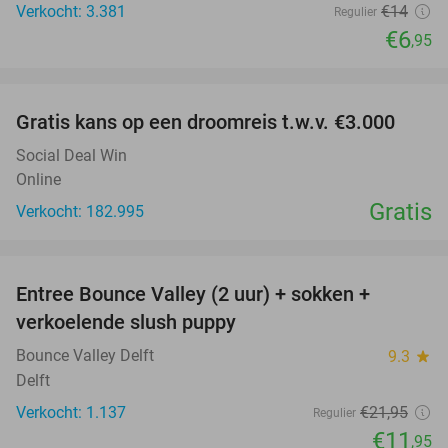
Verkocht: 3.381
€14
Regulier
€6
,95
favorite_border
Gratis kans op een droomreis t.w.v. €3.000
Social Deal Win
Online
Gratis
Verkocht: 182.995
favorite_border
Entree Bounce Valley (2 uur) + sokken +
46%
verkoelende slush puppy
Bounce Valley Delft
9.3
star
Delft
Verkocht: 1.137
€21
,95
Regulier
€11
,95