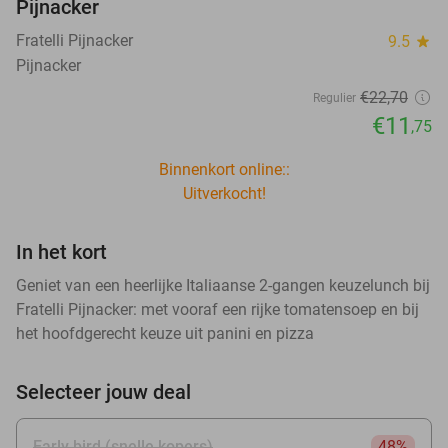
Pijnacker
Fratelli Pijnacker
9.5
star
Pijnacker
€22
,70
Regulier
€11
,75
Binnenkort online::
Uitverkocht!
In het kort
Geniet van een heerlijke Italiaanse 2-gangen keuzelunch bij
Fratelli Pijnacker: met vooraf een rijke tomatensoep en bij
het hoofdgerecht keuze uit panini en pizza
Selecteer jouw deal
Early bird (snelle kopers)
48%