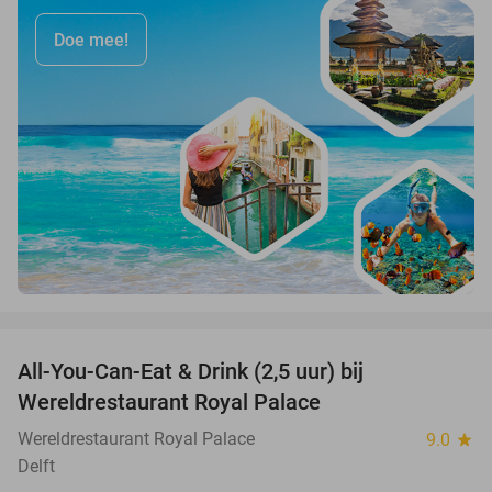
Doe mee!
favorite_border
All-You-Can-Eat & Drink (2,5 uur) bij
14%
Wereldrestaurant Royal Palace
Wereldrestaurant Royal Palace
9.0
star
Delft