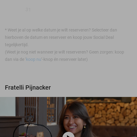
31
*
Weet je al op welke datum je wilt reserveren? Selecteer dan
hierboven de datum en reserveer en koop jouw Social Deal
tegelijkertijd.
(Weet je nog niet wanneer je wilt reserveren? Geen zorgen: koop
dan via de ‘
koop nu
’-knop én reserveer later)
Fratelli Pijnacker