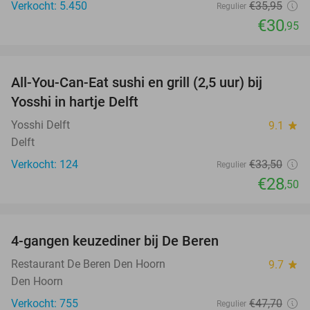
Verkocht: 5.450
€35
,95
Regulier
€30
,95
favorite_border
All-You-Can-Eat sushi en grill (2,5 uur) bij
15%
Yosshi in hartje Delft
Yosshi Delft
9.1
star
Delft
Verkocht: 124
€33
,50
Regulier
€28
,50
favorite_border
4-gangen keuzediner bij De Beren
46%
Restaurant De Beren Den Hoorn
9.7
star
Den Hoorn
Verkocht: 755
€47
,70
Regulier