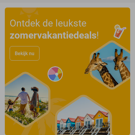
Ontdek de leukste
zomervakantiedeals
!
Bekijk nu