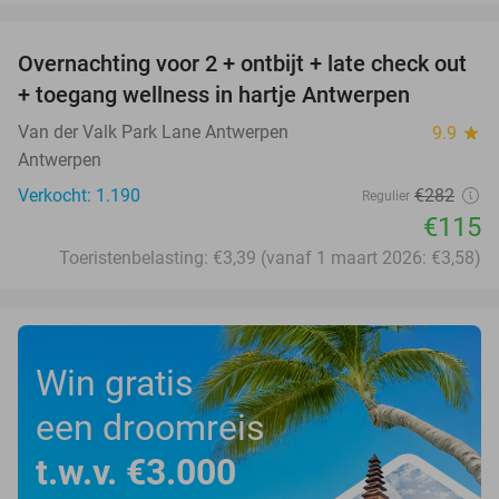
favorite_border
Overnachting voor 2 + ontbijt + late check out
59%
+ toegang wellness in hartje Antwerpen
Van der Valk Park Lane Antwerpen
9.9
star
Antwerpen
Verkocht: 1.190
€282
Regulier
€115
Toeristenbelasting: €3,39 (vanaf 1 maart 2026: €3,58)
Win gratis
een droomreis
t.w.v. €3.000