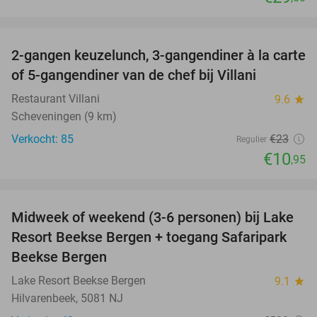
favorite_border
2-gangen keuzelunch, 3-gangendiner à la carte
52%
NEW
of 5-gangendiner van de chef bij Villani
TODAY
Restaurant Villani
9.6
star
Scheveningen (9 km)
Verkocht: 85
€23
Regulier
€10
,95
favorite_border
Midweek of weekend (3-6 personen) bij Lake
53%
Resort Beekse Bergen + toegang Safaripark
Beekse Bergen
Lake Resort Beekse Bergen
9.1
star
Hilvarenbeek, 5081 NJ