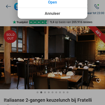
Open
7 dagen per week beschikbaar
10+ miljoen leden
Annuleer
Bereikbaar tot 23:00
9,4
op basis van
205.916 reviews
Ontdek 15.000+ deals
48%
SOLD
7 dagen per week beschikbaar
OUT
10+ miljoen leden
favorite_border
Italiaanse 2-gangen keuzelunch bij Fratelli