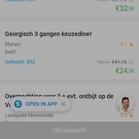
€32
,50
favorite_border
Georgisch 3 gangen keuzediner
40%
Marani
9.1
star
Delft
Verkocht: 832
€41
,15
Regulier
€24
,50
favorite_border
Overnachting voor 2 + evt. ontbijt op de
51%
close
OPEN IN APP
Veluwe
Landgoed Mennorode
9.3
star
Elspeet
Uitverkocht!
Verkocht: 3.256
€130
Regulier