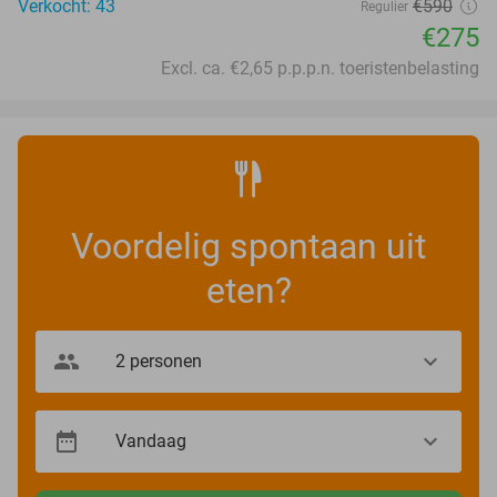
Verkocht: 43
€590
Regulier
€275
Excl. ca. €2,65 p.p.p.n. toeristenbelasting
Voordelig spontaan uit
eten?