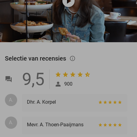
play_circle
Selectie van recensies
info_outlined
9,5
900
A.
Dhr. A. Korpel
A.
Mevr. A. Thoen-Paaijmans