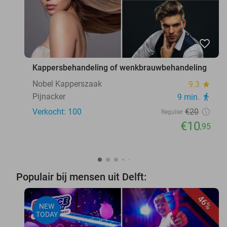
favorite_border
Kappersbehandeling of wenkbrauwbehandeling
Nobel Kapperszaak
9.3
star
Pijnacker
9 min.
directions_walk
Verkocht: 100
€20
Regulier
€10
,95
Populair bij mensen uit Delft:
46%
NEW
TODAY