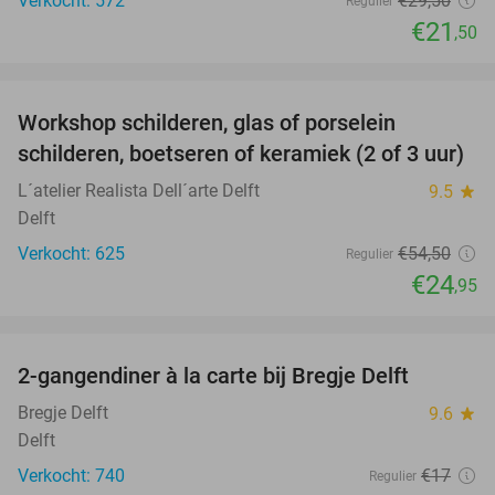
Verkocht: 572
€29
,50
Regulier
€21
,50
favorite_border
Workshop schilderen, glas of porselein
54%
schilderen, boetseren of keramiek (2 of 3 uur)
L´atelier Realista Dell´arte Delft
9.5
star
Delft
Verkocht: 625
€54
,50
Regulier
€24
,95
favorite_border
2-gangendiner à la carte bij Bregje Delft
12%
Bregje Delft
9.6
star
Delft
Verkocht: 740
€17
Regulier