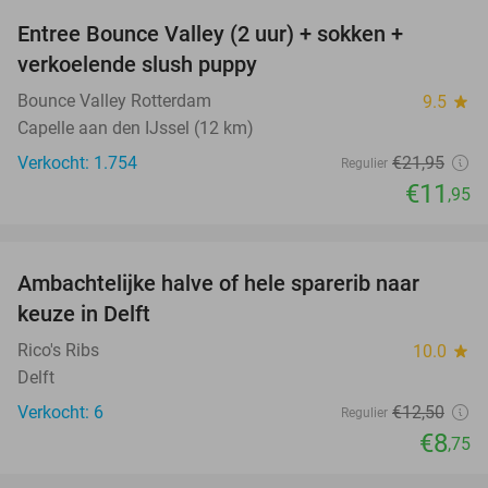
Entree Bounce Valley (2 uur) + sokken +
46%
NEW
verkoelende slush puppy
TODAY
Bounce Valley Rotterdam
9.5
star
Capelle aan den IJssel (12 km)
Verkocht: 1.754
€21
,95
Regulier
€11
,95
favorite_border
Ambachtelijke halve of hele sparerib naar
30%
NEW
keuze in Delft
TODAY
Rico's Ribs
10.0
star
Delft
Verkocht: 6
€12
,50
Regulier
€8
,75
favorite_border