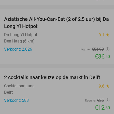
favorite_border
Aziatische All-You-Can-Eat (2 of 2,5 uur) bij Da
30%
Long Yi Hotpot
Da Long Yi Hotpot
9.1
star
Den Haag (6 km)
Verkocht: 2.026
€51
,90
Regulier
€36
,50
favorite_border
2 cocktails naar keuze op de markt in Delft
50%
Cocktailbar Luna
9.6
star
Delft
Verkocht: 588
€25
Regulier
€12
,50