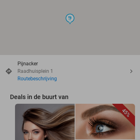
food
Pijnacker
Raadhuisplein 1
Routebeschrijving
Deals in de buurt van
45%