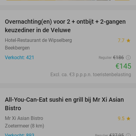
favorite_border
Overnachting(en) voor 2 + ontbijt + 2-gangen
22%
keuzediner in de Veluwe
Hotel-Restaurant de Wipselberg
7.7
star
Beekbergen
Verkocht: 421
€186
Regulier
€145
Excl. ca. €3 p.p.p.n. toeristenbelasting
favorite_border
All-You-Can-Eat sushi en grill bij Mr Xi Asian
14%
Bistro
Mr Xi Asian Bistro
9.5
star
Zoetermeer (8 km)
Verkocht: 893
€37
,95
Regulier