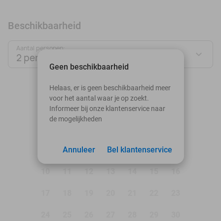
Beschikbaarheid
Aantal personen:
2 personen
Geen beschikbaarheid
augustus 2026
Helaas, er is geen beschikbaarheid meer
voor het aantal waar je op zoekt.
Ma
Di
Wo
Do
Vr
Za
Zo
Informeer bij onze klantenservice naar
de mogelijkheden
1
2
3
Annuleer
4
5
Bel klantenservice
6
7
8
9
10
11
12
13
14
15
16
17
18
19
20
21
22
23
24
25
26
27
28
29
30