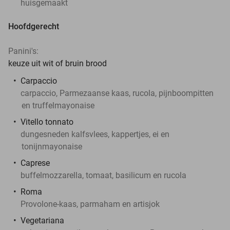
huisgemaakt
Hoofdgerecht
Panini's:
keuze uit wit of bruin brood
Carpaccio
carpaccio, Parmezaanse kaas, rucola, pijnboompitten
en truffelmayonaise
Vitello tonnato
dungesneden kalfsvlees, kappertjes, ei en
tonijnmayonaise
Caprese
buffelmozzarella, tomaat, basilicum en rucola
Roma
Provolone-kaas, parmaham en artisjok
Vegetariana