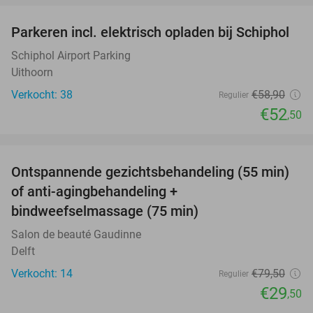
Parkeren incl. elektrisch opladen bij Schiphol
11%
Schiphol Airport Parking
Uithoorn
Verkocht: 38
€58
,90
Regulier
€52
,50
favorite_border
Ontspannende gezichtsbehandeling (55 min)
63%
of anti-agingbehandeling +
bindweefselmassage (75 min)
Salon de beauté Gaudinne
Delft
Verkocht: 14
€79
,50
Regulier
€29
,50