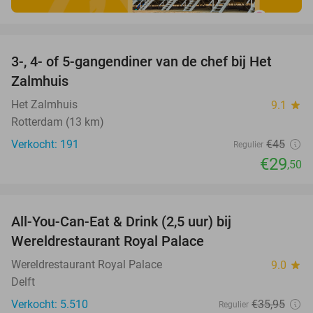
favorite_border
3-, 4- of 5-gangendiner van de chef bij Het
34%
Zalmhuis
Het Zalmhuis
9.1
star
Rotterdam (13 km)
Verkocht: 191
€45
Regulier
€29
,50
favorite_border
All-You-Can-Eat & Drink (2,5 uur) bij
14%
Wereldrestaurant Royal Palace
Wereldrestaurant Royal Palace
9.0
star
Delft
Verkocht: 5.510
€35
,95
Regulier