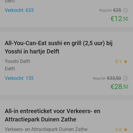
Delft
Verkocht: 633
€25
Regulier
€12
,50
favorite_border
All-You-Can-Eat sushi en grill (2,5 uur) bij
15%
Yosshi in hartje Delft
Yosshi Delft
9.1
star
Delft
Verkocht: 155
€33
,50
Regulier
€28
,50
favorite_border
All-in entreeticket voor Verkeers- en
15%
Attractiepark Duinen Zathe
Verkeers- en Attractiepark Duinen Zathe
9.8
star