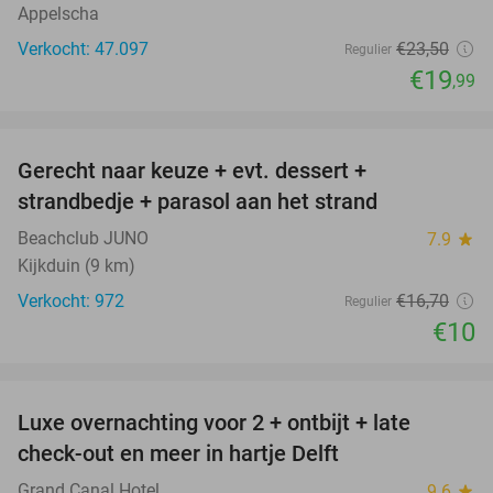
Appelscha
Verkocht: 47.097
€23
,50
Regulier
€19
,99
favorite_border
Gerecht naar keuze + evt. dessert +
40%
strandbedje + parasol aan het strand
Beachclub JUNO
7.9
star
Kijkduin (9 km)
Verkocht: 972
€16
,70
Regulier
€10
favorite_border
Luxe overnachting voor 2 + ontbijt + late
42%
check-out en meer in hartje Delft
Grand Canal Hotel
9.6
star