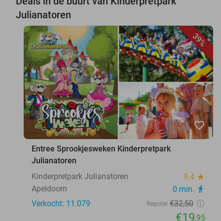
Deals in de buurt van Kinderpretpark
Julianatoren
39%
favorite_border
Entree Sprookjesweken Kinderpretpark
Julianatoren
Kinderpretpark Julianatoren
9.4
star
Apeldoorn
0 min.
directions_walk
Verkocht: 11.079
€32
,50
Regulier
€19
,95