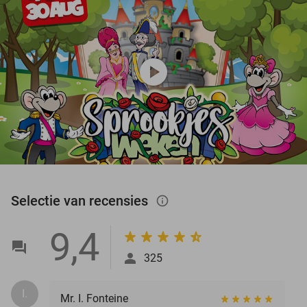
play_circle
Selectie van recensies
info_outlined
9,4
325
I.
Mr. I. Fonteine