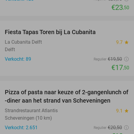
€23
,50
favorite_border
Fiesta Tapas Toren bij La Cubanita
10%
La Cubanita Delft
9.7
star
Delft
Verkocht: 89
€19
,50
Regulier
€17
,50
favorite_border
Pizza of pasta naar keuze of 2-gangenlunch of
39%
-diner aan het strand van Scheveningen
Strandrestaurant Atlantis
9.1
star
Scheveningen (10 km)
Verkocht: 2.651
€20
,50
Regulier