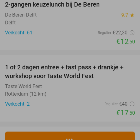
2-gangen keuzelunch bij De Beren
44%
De Beren Delft
9.7
star
Delft
Verkocht: 61
€22
,30
Regulier
€12
,50
favorite_border
1 of 2 dagen entree + fast pass + drankje +
56%
NEW
workshop voor Taste World Fest
TODAY
Taste World Fest
Rotterdam (12 km)
Verkocht: 2
€40
Regulier
€17
,50