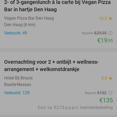
2- of 3-gangenlunch à la carte bij Vegan Pizza
33%
Bar in hartje Den Haag
Vegan Pizza Bar Den Haag
10.0
star
Den Haag (6 km)
Verkocht: 49
€29
,95
Regulier
€19
,95
favorite_border
Overnachting voor 2 + ontbijt + wellness-
11%
arrangement + welkomstdrankje
Hotel Bij Bruurs
8.8
star
Baarle-Nassau
Verkocht: 129
€152
Regulier
€135
Excl. ca. €2,75 p.p.p.n. toeristenbelasting
favorite_border