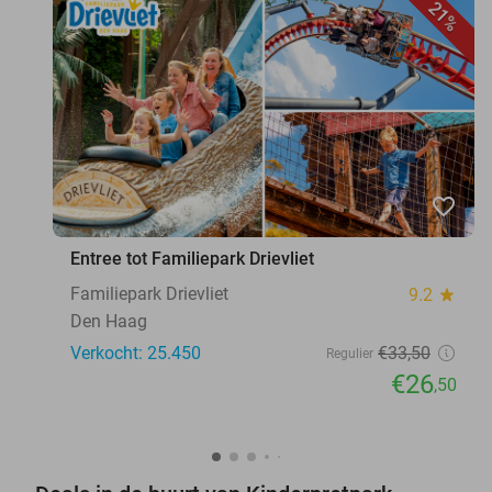
21%
favorite_border
Entree tot Familiepark Drievliet
Familiepark Drievliet
9.2
star
Den Haag
Verkocht: 25.450
€33
,50
Regulier
€26
,50