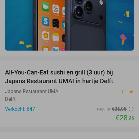
favorite_border
All-You-Can-Eat sushi en grill (3 uur) bij
22%
Japans Restaurant UMAI in hartje Delft
Japans Restaurant UMAI
9.1
star
Delft
Verkocht: 647
€36
,95
Regulier
€28
,95
favorite_border