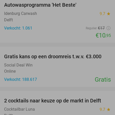
Autowasprogramma 'Het Beste'
36%
Idenburg Carwash
9.7
star
Delft
Verkocht: 1.061
€17
Regulier
€10
,95
favorite_border
Gratis kans op een droomreis t.w.v. €3.000
Social Deal Win
Online
Gratis
Verkocht: 188.617
favorite_border
2 cocktails naar keuze op de markt in Delft
50%
Cocktailbar Luna
9.7
star