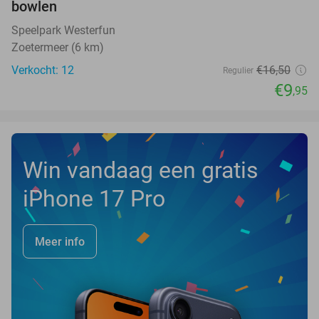
bowlen
Speelpark Westerfun
Zoetermeer (6 km)
Verkocht: 12
€16
,50
Regulier
€9
,95
Win vandaag een gratis
iPhone 17 Pro
Meer info