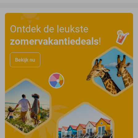
Ontdek de leukste
zomervakantiedeals
!
Bekijk nu