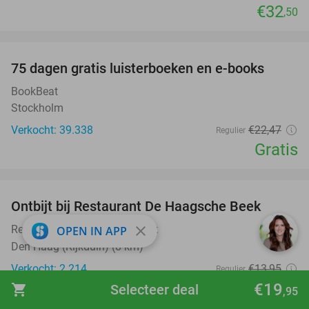
€32
,50
favorite_border
100%
75 dagen gratis luisterboeken en e-books
BookBeat
Stockholm
Verkocht: 39.338
€22
,47
Regulier
Gratis
favorite_border
Ontbijt bij Restaurant De Haagsche Beek
36%
Restaurant De Haagsche Beek
close
9.6
star
OPEN IN APP
Den Haag (Kijkduin) (8 km)
Verkocht: 2.214
€13
,95
Regulier
€8
€19
shopping_cart
Selecteer deal
,95
,95