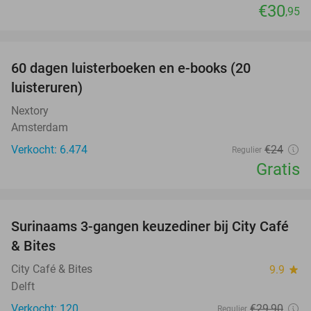
€30
,95
favorite_border
100%
60 dagen luisterboeken en e-books (20
luisteruren)
Nextory
Amsterdam
Verkocht: 6.474
€24
Regulier
Gratis
favorite_border
Surinaams 3-gangen keuzediner bij City Café
21%
& Bites
City Café & Bites
9.9
star
Delft
Verkocht: 120
€29
,90
Regulier