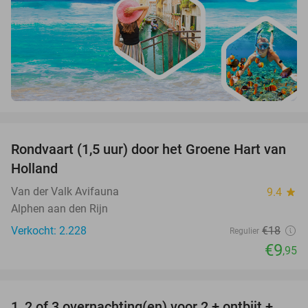
favorite_border
Rondvaart (1,5 uur) door het Groene Hart van
45%
Holland
Van der Valk Avifauna
9.4
star
Alphen aan den Rijn
Verkocht: 2.228
€18
Regulier
€9
,95
favorite_border
1, 2 of 3 overnachting(en) voor 2 + ontbijt +