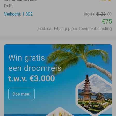
Delft
Verkocht: 1.302
€130
Regulier
€75
Excl. ca. €4,50 p.p.p.n. toeristenbelasting
Win gratis
een droomreis
t.w.v. €3.000
Doe mee!