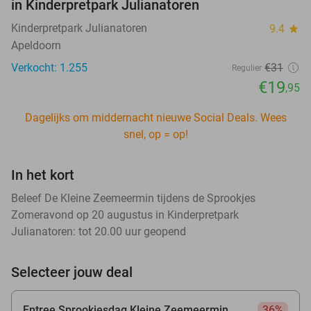
in Kinderpretpark Julianatoren
Kinderpretpark Julianatoren
9.4
star
Apeldoorn
Verkocht: 1.255
€31
Regulier
€19
,95
Dagelijks om middernacht nieuwe Social Deals. Wees
snel, op = op!
In het kort
Beleef De Kleine Zeemeermin tijdens de Sprookjes
Zomeravond op 20 augustus in Kinderpretpark
Julianatoren: tot 20.00 uur geopend
Selecteer jouw deal
Entree Sprookjesdag Kleine Zeemeermin
36%