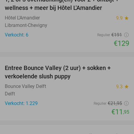
32%
NEW
wellness + meer bij Hôtel L'Amandier
TODAY
Hôtel L'Amandier
9.9
star
Libramont-Chevigny
Verkocht: 6
€191
Regulier
€129
favorite_border
Entree Bounce Valley (2 uur) + sokken +
46%
verkoelende slush puppy
Bounce Valley Delft
9.3
star
Delft
Verkocht: 1.229
€21
,95
Regulier
€11
,95
favorite_border