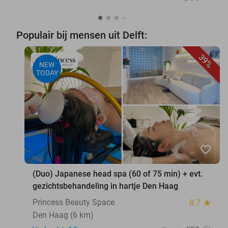
Populair bij mensen uit Delft:
39%
NEW
TODAY
favorite_border
(Duo) Japanese head spa (60 of 75 min) + evt.
gezichtsbehandeling in hartje Den Haag
Princess Beauty Space
8.7
star
Den Haag (6 km)