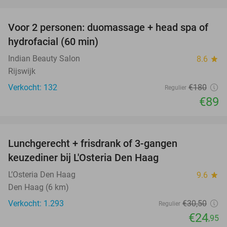
favorite_border
Voor 2 personen: duomassage + head spa of
51%
hydrofacial (60 min)
Indian Beauty Salon
8.6
star
Rijswijk
Verkocht: 132
€180
Regulier
€89
favorite_border
Lunchgerecht + frisdrank of 3-gangen
18%
keuzediner bij L'Osteria Den Haag
L’Osteria Den Haag
9.6
star
Den Haag (6 km)
Verkocht: 1.293
€30
,50
Regulier
€24
,95