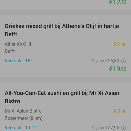
€12
,50
favorite_border
Griekse mixed grill bij Athene's Olijf in hartje
26%
Delft
Athene's Olijf
9.2
star
Delft
Verkocht: 181
€26
,80
Regulier
€19
,90
favorite_border
All-You-Can-Eat sushi en grill bij Mr Xi Asian
14%
Bistro
Mr Xi Asian Bistro
9.5
star
Zoetermeer (8 km)
Verkocht: 1.012
€37
,95
Regulier