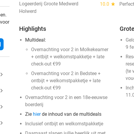
Logeerderij Groote Medwerd
10.0
star
Perfec
Holwerd
den.
 voor
Highlights
Grote
Multideal:
Gel
l
9 f
Overnachting voor 2 in Molkekeamer
+ ontbijt + welkomstpakketje + late
Res
check-out €99
rese
(te 
Overnachting voor 2 in Bedstee +
ard_arrow_right
vou
ontbijt + welkomstpakketje + late
check-out €99
Inc
ard_arrow_right
11.
Overnachting voor 2 in een 18e-eeuwse
boerderij
ard_arrow_right
Zie
hier
de inhoud van de multideals
ard_arrow_right
Inclusief ontbijt en welkomstpakketje
Daarnaast slapen jullie heerlijk uit met