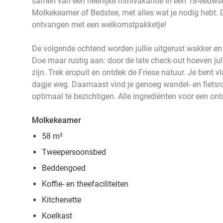
samen van een heerlijke minivakantie in een 18-eeuwse b
Molkekeamer of Bedstee, met alles wat je nodig hebt. D
ontvangen met een welkomstpakketje!
De volgende ochtend worden jullie uitgerust wakker en sc
Doe maar rustig aan: door de late check-out hoeven jul
zijn. Trek eropuit en ontdek de Friese natuur. Je bent v
dagje weg. Daarnaast vind je genoeg wandel- en fiets
optimaal te bezichtigen. Alle ingrediënten voor een on
Molkekeamer
58 m²
Tweepersoonsbed
Beddengoed
Koffie- en theefaciliteiten
Kitchenette
Koelkast