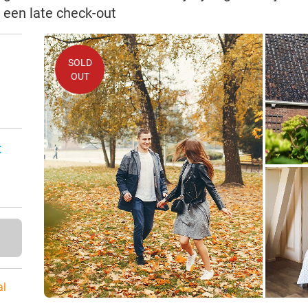
 een late check-out
SOLD
OUT
:
al