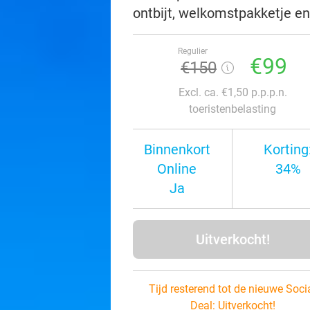
ontbijt, welkomstpakketje en
Regulier
€99
€150
Excl. ca. €1,50 p.p.p.n.
toeristenbelasting
Binnenkort
Korting
Online
34%
Ja
Uitverkocht!
Tijd resterend tot de nieuwe Soci
Deal:
Uitverkocht!