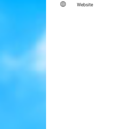
language
keybo
Website