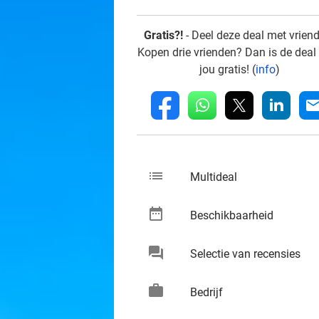
Gratis?!
- Deel deze deal met vrien
Kopen drie vrienden? Dan is de deal
jou gratis! (
info
)
whatsapp
linkedin
fb
mai
list
keybo
Multideal
date_range
keybo
Beschikbaarheid
chat
keybo
Selectie van recensies
work
keybo
Bedrijf