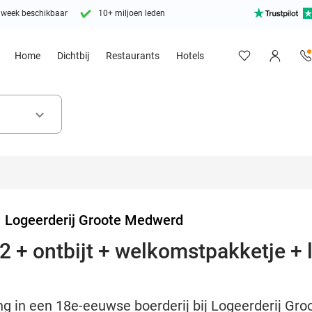
 week beschikbaar
10+ miljoen leden
Home
Dichtbij
Restaurants
Hotels
keyboard_arrow_down
>
Logeerderij Groote Medwerd
2 + ontbijt + welkomstpakketje + 
g in een 18e-eeuwse boerderij bij Logeerderij Gro