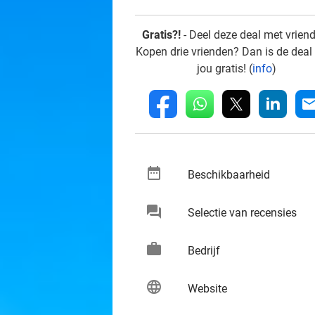
Gratis?!
- Deel deze deal met vrien
Kopen drie vrienden? Dan is de deal
jou gratis! (
info
)
whatsapp
linkedin
fb
mai
date_range
keybo
Beschikbaarheid
chat
keybo
Selectie van recensies
work
keybo
Bedrijf
language
keybo
Website