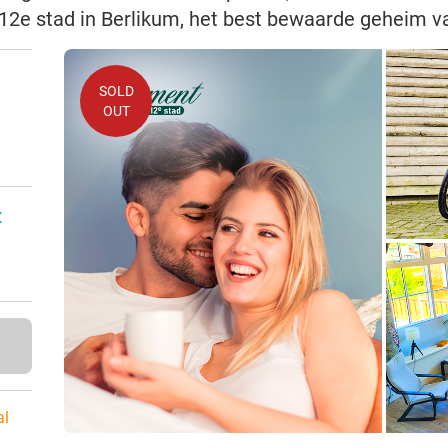
12e stad in Berlikum, het best bewaarde geheim v
SOLD
OUT
:
al