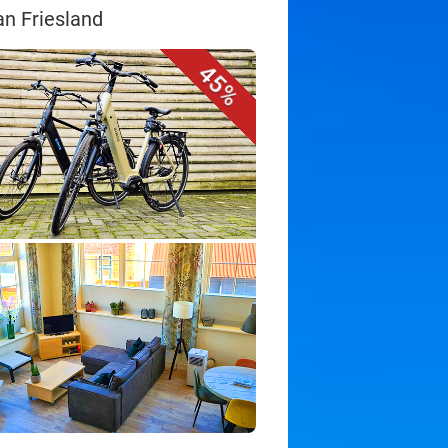
an Friesland
45%