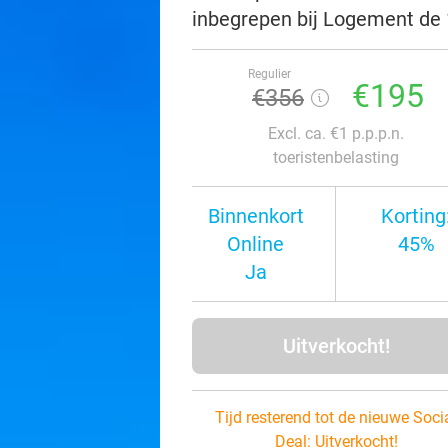
inbegrepen bij Logement de 
Regulier
€195
€356
Excl. ca. €1 p.p.p.n.
toeristenbelasting
Binnenkort
Korting
Online
45%
Ja
Uitverkocht!
Tijd resterend tot de nieuwe Soci
Deal:
Uitverkocht!