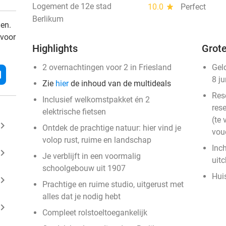
Logement de 12e stad
10.0
star
Perfect
Berlikum
den.
 voor
Highlights
Grote
2 overnachtingen voor 2 in Friesland
Gel
l
8 j
Zie
hier
de inhoud van de multideals
Res
Inclusief welkomstpakket én 2
rese
elektrische fietsen
(te 
ard_arrow_right
Ontdek de prachtige natuur: hier vind je
vou
volop rust, ruime en landschap
Inc
ard_arrow_right
Je verblijft in een voormalig
uit
schoolgebouw uit 1907
Huis
ard_arrow_right
Prachtige en ruime studio, uitgerust met
alles dat je nodig hebt
ard_arrow_right
Compleet rolstoeltoegankelijk