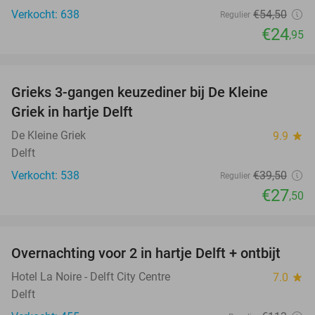
Verkocht: 638
€54
,50
Regulier
€24
,95
favorite_border
Grieks 3-gangen keuzediner bij De Kleine
30%
Griek in hartje Delft
De Kleine Griek
9.9
star
Delft
Verkocht: 538
€39
,50
Regulier
€27
,50
favorite_border
Overnachting voor 2 in hartje Delft + ontbijt
26%
Hotel La Noire - Delft City Centre
7.0
star
Delft