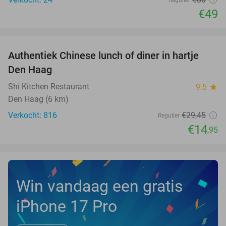
Regulier
€49
favorite_border
Authentiek Chinese lunch of diner in hartje
49%
Den Haag
Shi Kitchen Restaurant
9.5
star
Den Haag (6 km)
Verkocht: 816
€29
,45
Regulier
€14
,95
Win vandaag een gratis
iPhone 17 Pro