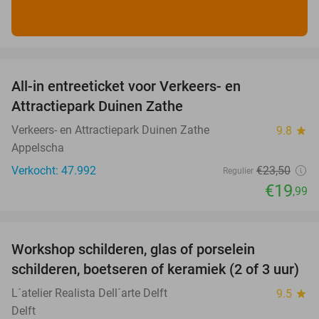
favorite_border
All-in entreeticket voor Verkeers- en
15%
Attractiepark Duinen Zathe
Verkeers- en Attractiepark Duinen Zathe
9.8
star
Appelscha
Verkocht: 47.992
€23
,50
Regulier
€19
,99
favorite_border
Workshop schilderen, glas of porselein
54%
schilderen, boetseren of keramiek (2 of 3 uur)
L´atelier Realista Dell´arte Delft
9.5
star
Delft