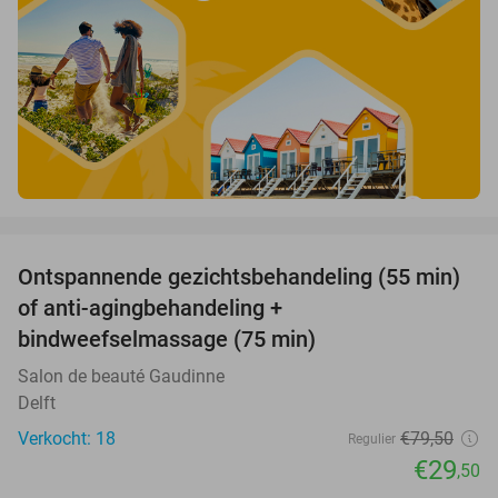
favorite_border
Ontspannende gezichtsbehandeling (55 min)
63%
of anti-agingbehandeling +
bindweefselmassage (75 min)
Salon de beauté Gaudinne
Delft
Verkocht: 18
€79
,50
Regulier
€29
,50