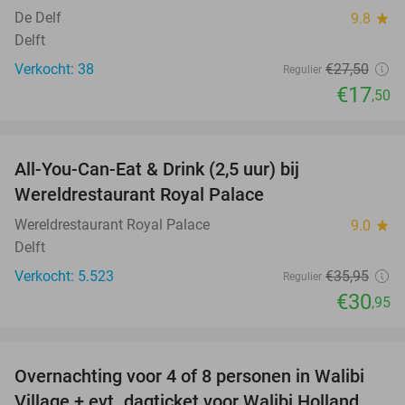
De Delf
9.8
star
Delft
Verkocht: 38
€27
,50
Regulier
€17
,50
favorite_border
All-You-Can-Eat & Drink (2,5 uur) bij
14%
Wereldrestaurant Royal Palace
Wereldrestaurant Royal Palace
9.0
star
Delft
Verkocht: 5.523
€35
,95
Regulier
€30
,95
favorite_border
Overnachting voor 4 of 8 personen in Walibi
20%
Village + evt. dagticket voor Walibi Holland