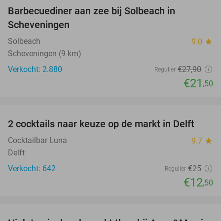
Barbecuediner aan zee bij Solbeach in
23%
Scheveningen
Solbeach
9.0
star
Scheveningen (9 km)
Verkocht: 2.880
€27
,90
Regulier
€21
,50
favorite_border
2 cocktails naar keuze op de markt in Delft
50%
Cocktailbar Luna
9.7
star
Delft
Verkocht: 642
€25
Regulier
€12
,50
favorite_border