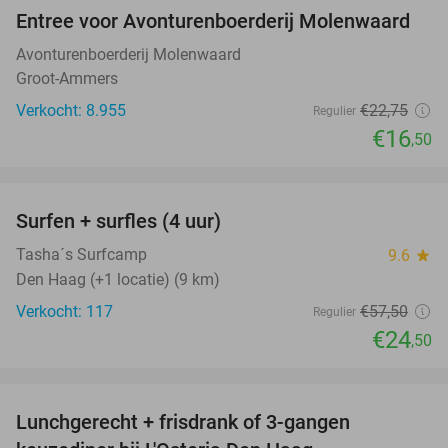
Entree voor Avonturenboerderij Molenwaard
27%
Avonturenboerderij Molenwaard
Groot-Ammers
Verkocht: 8.955
€22
,75
Regulier
€16
,50
favorite_border
Surfen + surfles (4 uur)
57%
Tasha´s Surfcamp
9.6
star
Den Haag (+1 locatie) (9 km)
Verkocht: 117
€57
,50
Regulier
€24
,50
favorite_border
Lunchgerecht + frisdrank of 3-gangen
18%