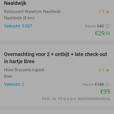
Naaldwijk
Restaurant Watertuin Naaldwijk
7.9
star
Naaldwijk (8 km)
Verkocht: 5.027
€40
Regulier
€29
,50
favorite_border
Overnachting voor 2 + ontbijt + late check-out
41%
NEW
in hartje Bree
TODAY
Hotel Brasserie Ingredi
8.9
star
Bree
Verkocht: 2
€168
Regulier
€99
Excl. ca. €3 p.p.p.n. toeristenbelasting
favorite_border