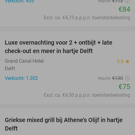
Verkocht: 455
€113
Regulier
€84
Excl. ca. €4,75 p.p.p.n. toeristenbelasting
favorite_border
Luxe overnachting voor 2 + ontbijt + late
42%
check-out en meer in hartje Delft
Grand Canal Hotel
9.6
star
Delft
Verkocht: 1.302
€130
Regulier
€75
Excl. ca. €4,50 p.p.p.n. toeristenbelasting
favorite_border
Griekse mixed grill bij Athene's Olijf in hartje
26%
Delft