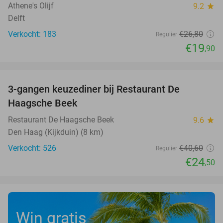
Athene's Olijf
9.2
star
Delft
Verkocht: 183
€26
,80
Regulier
€19
,90
favorite_border
3-gangen keuzediner bij Restaurant De
40%
Haagsche Beek
Restaurant De Haagsche Beek
9.6
star
Den Haag (Kijkduin) (8 km)
Verkocht: 526
€40
,60
Regulier
€24
,50
Win gratis