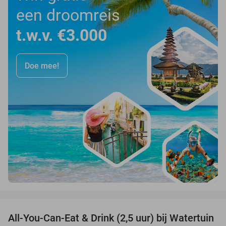
een droomreis
t.w.v. €3.000
Doe mee!
favorite_border
All-You-Can-Eat & Drink (2,5 uur) bij Watertuin
26%