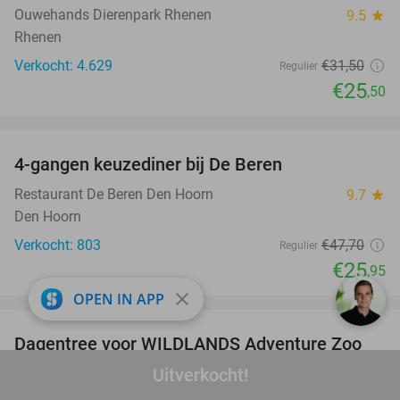
Ouwehands Dierenpark Rhenen
9.5
star
Rhenen
Verkocht: 4.629
€31
,50
Regulier
€25
,50
favorite_border
4-gangen keuzediner bij De Beren
46%
Restaurant De Beren Den Hoorn
9.7
star
Den Hoorn
Verkocht: 803
€47
,70
Regulier
€25
,95
close
favorite_border
OPEN IN APP
Dagentree voor WILDLANDS Adventure Zoo
24%
Emmen
Uitverkocht!
WILDLANDS Adventure Zoo Emmen
9.6
star