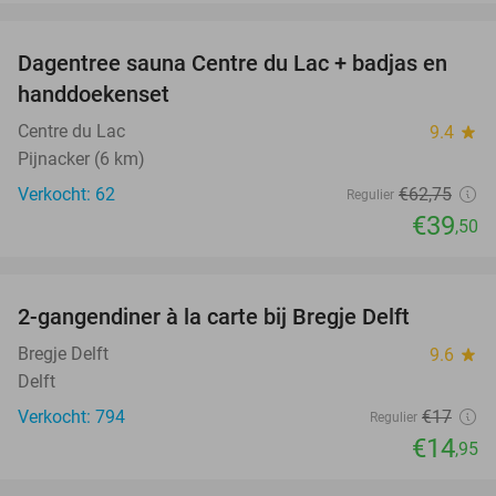
favorite_border
Dagentree sauna Centre du Lac + badjas en
37%
handdoekenset
Centre du Lac
9.4
star
Pijnacker (6 km)
Verkocht: 62
€62
,75
Regulier
€39
,50
favorite_border
2-gangendiner à la carte bij Bregje Delft
12%
Bregje Delft
9.6
star
Delft
Verkocht: 794
€17
Regulier
€14
,95
favorite_border