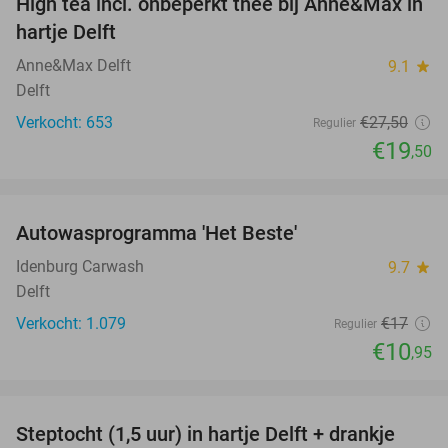
High tea incl. onbeperkt thee bij Anne&Max in
29%
hartje Delft
Anne&Max Delft
9.1
star
Delft
Verkocht: 653
€27
,50
Regulier
€19
,50
favorite_border
Autowasprogramma 'Het Beste'
36%
Idenburg Carwash
9.7
star
Delft
Verkocht: 1.079
€17
Regulier
€10
,95
favorite_border
Steptocht (1,5 uur) in hartje Delft + drankje
36%