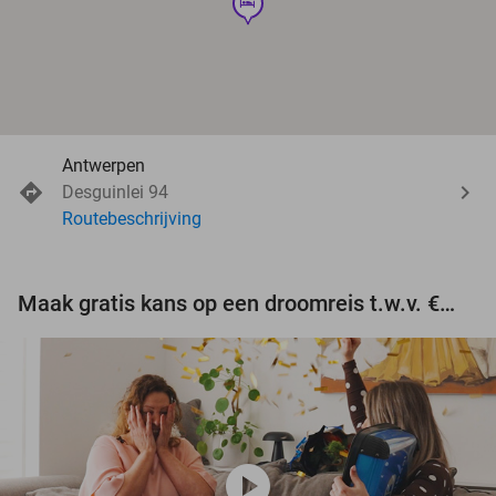
hotel
Antwerpen
Desguinlei 94
Routebeschrijving
Maak gratis kans op een droomreis t.w.v. €3.000!
play_circle