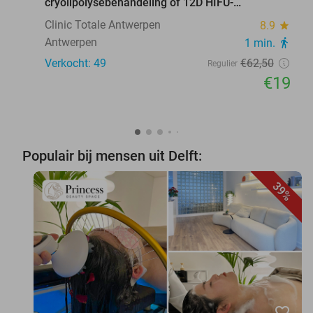
cryolipolysebehandeling of 12D HIFU-
behandeling
Clinic Totale Antwerpen
8.9
star
Antwerpen
1 min.
directions_walk
Verkocht: 49
€62
,50
Regulier
€19
Populair bij mensen uit Delft:
39%
favorite_border