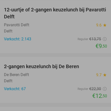
12-uurtje of 2-gangen keuzelunch bij Pavarotti
31%
Delft
Pavarotti Delft
9.6
star
Delft
Verkocht: 2.143
€13
,75
Regulier
€9
,50
favorite_border
2-gangen keuzelunch bij De Beren
44%
De Beren Delft
9.7
star
Delft
Verkocht: 67
€22
,30
Regulier
€12
,50
favorite_border