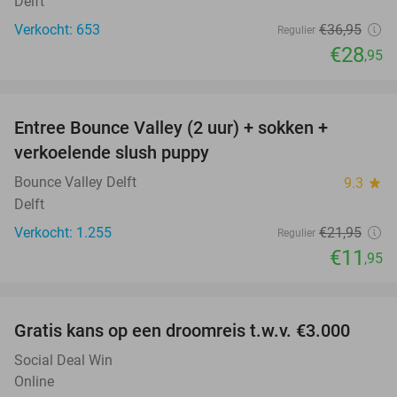
Delft
Verkocht: 653
€36
,95
Regulier
€28
,95
favorite_border
Entree Bounce Valley (2 uur) + sokken +
46%
verkoelende slush puppy
Bounce Valley Delft
9.3
star
Delft
Verkocht: 1.255
€21
,95
Regulier
€11
,95
favorite_border
Gratis kans op een droomreis t.w.v. €3.000
Social Deal Win
Online