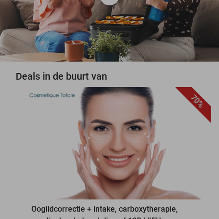
Deals in de buurt van
70%
favorite_border
Ooglidcorrectie + intake, carboxytherapie,