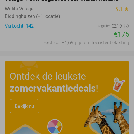
Walibi Village
9.1
star
Biddinghuizen (+1 locatie)
Verkocht: 142
€219
Regulier
€175
Excl. ca. €1,69 p.p.p.n. toeristenbelasting
Ontdek de leukste
zomervakantiedeals
!
Bekijk nu