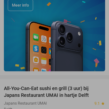
Meer info
favorite_border
All-You-Can-Eat sushi en grill (3 uur) bij
22%
Japans Restaurant UMAI in hartje Delft
Japans Restaurant UMAI
9.1
star