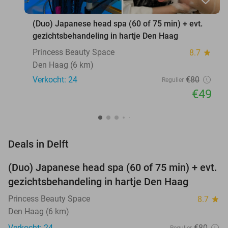
(Duo) Japanese head spa (60 of 75 min) + evt.
gezichtsbehandeling in hartje Den Haag
Princess Beauty Space
8.7
star
Den Haag (6 km)
Verkocht: 24
€80
Regulier
€49
favorite_border
Deals in Delft
(Duo) Japanese head spa (60 of 75 min) + evt.
39%
gezichtsbehandeling in hartje Den Haag
Princess Beauty Space
8.7
star
Den Haag (6 km)
Verkocht: 24
€80