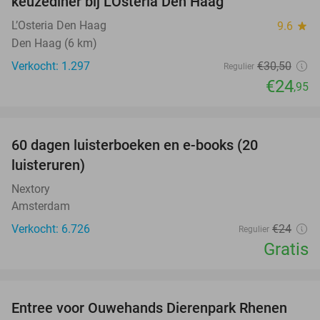
keuzediner bij L'Osteria Den Haag
L’Osteria Den Haag
9.6
star
Den Haag (6 km)
Verkocht: 1.297
€30
,50
Regulier
€24
,95
favorite_border
100%
60 dagen luisterboeken en e-books (20
luisteruren)
Nextory
Amsterdam
Verkocht: 6.726
€24
Regulier
Gratis
favorite_border
Entree voor Ouwehands Dierenpark Rhenen
19%