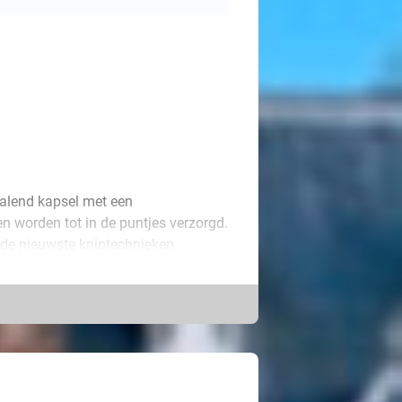
ralend kapsel met een
 worden tot in de puntjes verzorgd.
 de nieuwste kniptechnieken,
ct bij je past. Je haren worden
luitend gedroogd. Je kunt er
ren met een verf zonder ammonia van
 je wenkbrauwen. Of laat je hele
k met touw. Permanent genieten van