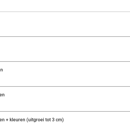
mooie wenkbrauwen? Ga dan voor permanente make-u
microblading wordt elk haartje één voor één getekend, i
wenkbrauwen. Liever powder brows voor een zacht en 
Jij verlaat stralend de salon!
en
gen
 + kleuren (uitgroei tot 3 cm)