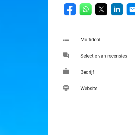
whatsapp
linkedin
fb
mai
list
keybo
Multideal
chat
keybo
Selectie van recensies
work
keybo
Bedrijf
language
keybo
Website