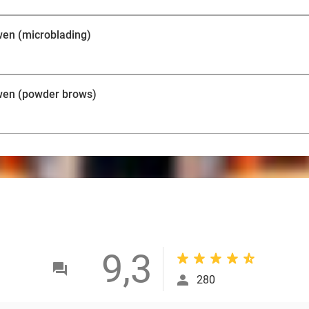
en (microblading)
en (powder brows)
9,3
280