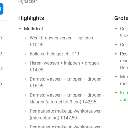
Pijnacker
l
Highlights
Grote
Multideal:
Gel
9 o
ard_arrow_right
Wenkbrauwen verven + epileren
€10,95
Gel
ard_arrow_right
Epileren hele gezicht €11
Res
res
Heren: wassen + knippen + drogen
Dea
ard_arrow_right
€14,95
Max
Dames: wassen + knippen + drogen
ard_arrow_right
mee
€16,95
Koo
Dames: wassen + knippen + drogen +
aan
kleuren (uitgroei tot 3 cm) €42,95
Permanente make-up wenkbrauwen
(microblading) €147,50
Permanente make-up wenkbrauwen