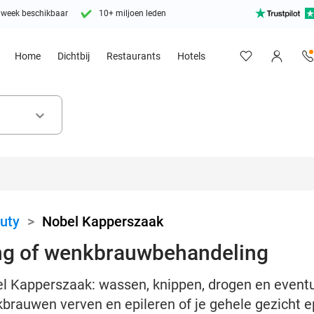
 week beschikbaar
10+ miljoen leden
Home
Dichtbij
Restaurants
Hotels
keyboard_arrow_down
uty
>
Nobel Kapperszaak
ng of wenkbrauwbehandeling
l Kapperszaak: wassen, knippen, drogen en eventue
brauwen verven en epileren of je gehele gezicht e