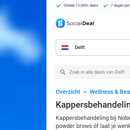
Ontdek 15.000+ deals
7 dagen per
Delft
Overzicht
>
Wellness & Bea
Kappersbehandeli
Kappersbehandeling bij Nobe
powder brows óf laat je wenk