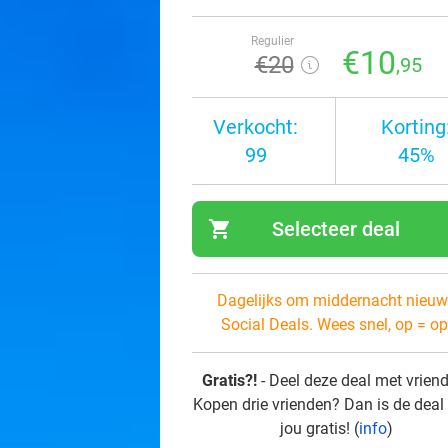
Regulier
€10
€20
,95
Verkocht:
Korting
99
45%
shopping_cart
Selecteer deal
navi
Dagelijks om middernacht nieuw
Social Deals. Wees snel, op = op
Gratis?!
- Deel deze deal met vrien
Kopen drie vrienden? Dan is de deal
jou gratis! (
info
)