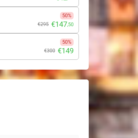
50%
€147
€295
,50
50%
€149
€300