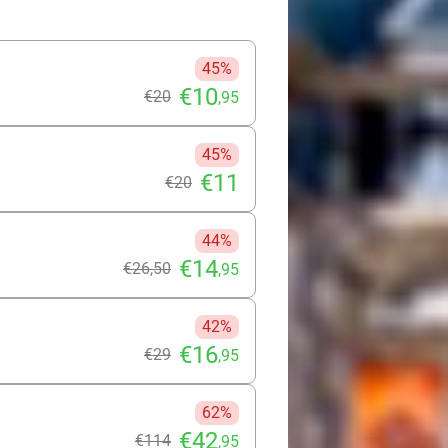
p voor je wenkbrauwen. Met
n de natuurlijke groeirichting van de
poederachtig effect? Dat kan ook.
45%
€10
€20
,95
45%
€11
€20
44%
€14
€26
,50
,95
42%
€16
€29
,95
62%
€42
€114
,95