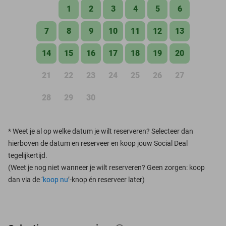
1
2
3
4
5
6
7
8
9
10
11
12
13
14
15
16
17
18
19
20
21
22
23
24
25
26
27
28
29
30
*
Weet je al op welke datum je wilt reserveren? Selecteer dan
hierboven de datum en reserveer en koop jouw Social Deal
tegelijkertijd.
(Weet je nog niet wanneer je wilt reserveren? Geen zorgen: koop
dan via de ‘
koop nu
’-knop én reserveer later)