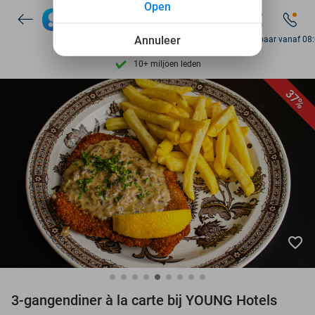
Open
Ontdek 15.000+ deals
7 dagen per week beschikbaar
Annuleer
Bereikbaar vanaf 08
10+ miljoen leden
9,4
op basis van
206.128 reviews
37%
Ontdek 15.000+ deals
7 dagen per week beschikbaar
10+ miljoen leden
favorite_border
3-gangendiner à la carte bij YOUNG Hotels