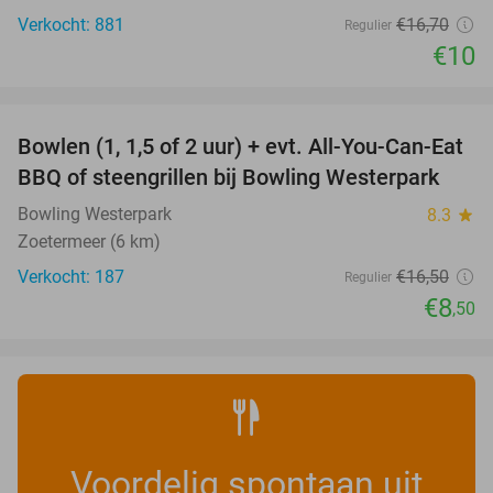
Verkocht: 881
€16
,70
Regulier
€10
favorite_border
Bowlen (1, 1,5 of 2 uur) + evt. All-You-Can-Eat
48%
BBQ of steengrillen bij Bowling Westerpark
Bowling Westerpark
8.3
star
Zoetermeer (6 km)
Verkocht: 187
€16
,50
Regulier
€8
,50
Voordelig spontaan uit