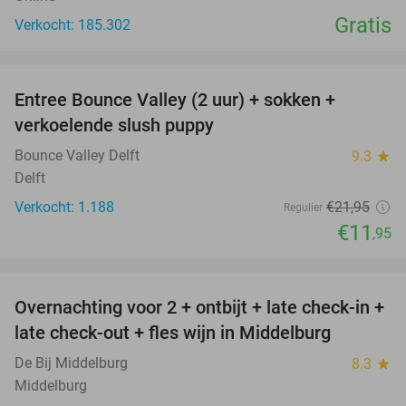
Gratis
Verkocht: 185.302
favorite_border
Entree Bounce Valley (2 uur) + sokken +
46%
verkoelende slush puppy
Bounce Valley Delft
9.3
star
Delft
Verkocht: 1.188
€21
,95
Regulier
€11
,95
favorite_border
Overnachting voor 2 + ontbijt + late check-in +
52%
late check-out + fles wijn in Middelburg
De Bij Middelburg
8.3
star
Middelburg