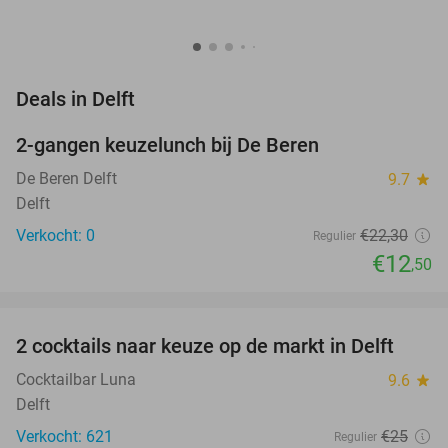
favorite_border
Deals in Delft
2-gangen keuzelunch bij De Beren
44%
NEW
TODAY
De Beren Delft
9.7
star
Delft
Verkocht: 0
€22
,30
Regulier
€12
,50
favorite_border
2 cocktails naar keuze op de markt in Delft
50%
Cocktailbar Luna
9.6
star
Delft
Verkocht: 621
€25
Regulier