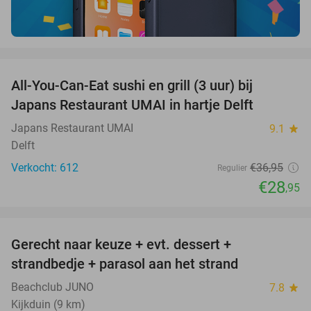
favorite_border
All-You-Can-Eat sushi en grill (3 uur) bij
22%
Japans Restaurant UMAI in hartje Delft
Japans Restaurant UMAI
9.1
star
Delft
Verkocht: 612
€36
,95
Regulier
€28
,95
favorite_border
Gerecht naar keuze + evt. dessert +
40%
strandbedje + parasol aan het strand
Beachclub JUNO
7.8
star
Kijkduin (9 km)