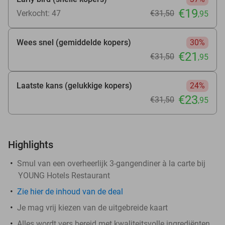
€19
Verkocht: 47
€31
,50
,95
Wees snel (gemiddelde kopers)
30%
€21
€31
,50
,95
Laatste kans (gelukkige kopers)
24%
€23
€31
,50
,95
Highlights
Smul van een overheerlijk 3-gangendiner à la carte bij
YOUNG Hotels Restaurant
Zie
hier
de inhoud van de deal
Je mag vrij kiezen van de uitgebreide kaart
Alles wordt vers bereid met kwaliteitsvolle ingrediënten