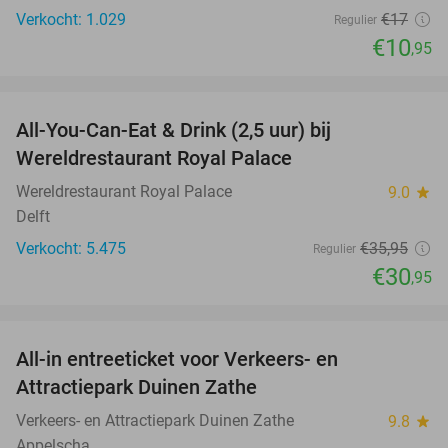
Verkocht: 1.029
€17
Regulier
€10
,95
favorite_border
All-You-Can-Eat & Drink (2,5 uur) bij
14%
Wereldrestaurant Royal Palace
Wereldrestaurant Royal Palace
9.0
star
Delft
Verkocht: 5.475
€35
,95
Regulier
€30
,95
favorite_border
All-in entreeticket voor Verkeers- en
15%
Attractiepark Duinen Zathe
Verkeers- en Attractiepark Duinen Zathe
9.8
star
Appelscha