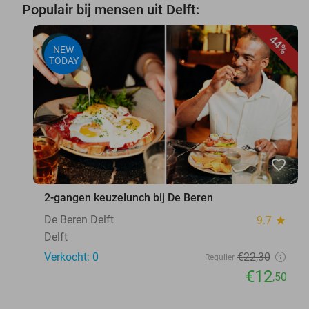
Populair bij mensen uit Delft:
44%
NEW
TODAY
favorite_border
2-gangen keuzelunch bij De Beren
De Beren Delft
9.7
star
Delft
Verkocht: 0
€22
,30
Regulier
€12
,50