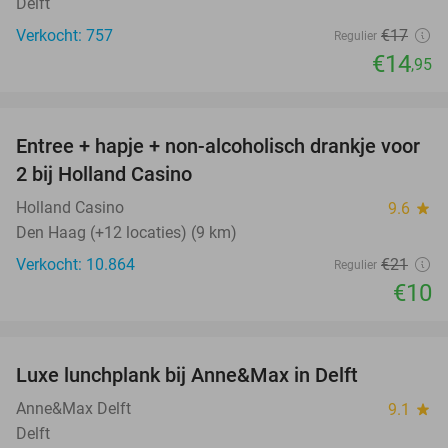
Delft
Verkocht: 757
€17
Regulier
€14
,95
favorite_border
Entree + hapje + non-alcoholisch drankje voor
52%
2 bij Holland Casino
Holland Casino
9.6
star
Den Haag (+12 locaties) (9 km)
Verkocht: 10.864
€21
Regulier
€10
favorite_border
Luxe lunchplank bij Anne&Max in Delft
31%
Anne&Max Delft
9.1
star
Delft