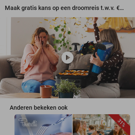
Maak gratis kans op een droomreis t.w.v. €3.000!
play_circle
Anderen bekeken ook
31%