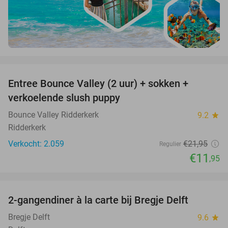
favorite_border
Entree Bounce Valley (2 uur) + sokken +
46%
verkoelende slush puppy
Bounce Valley Ridderkerk
9.2
star
Ridderkerk
Verkocht: 2.059
€21
,95
Regulier
€11
,95
favorite_border
2-gangendiner à la carte bij Bregje Delft
12%
Bregje Delft
9.6
star