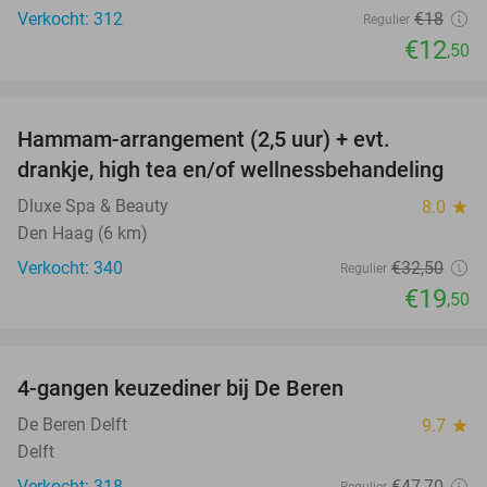
Verkocht: 312
€18
Regulier
€12
,50
favorite_border
Hammam-arrangement (2,5 uur) + evt.
40%
drankje, high tea en/of wellnessbehandeling
Dluxe Spa & Beauty
8.0
star
Den Haag (6 km)
Verkocht: 340
€32
,50
Regulier
€19
,50
favorite_border
4-gangen keuzediner bij De Beren
46%
De Beren Delft
9.7
star
Delft
Verkocht: 318
€47
,70
Regulier