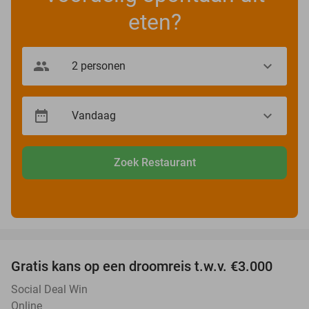
eten?
Zoek Restaurant
favorite_border
Gratis kans op een droomreis t.w.v. €3.000
Social Deal Win
Online