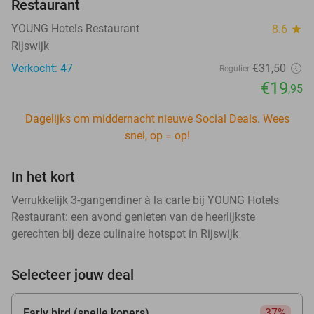
Restaurant
YOUNG Hotels Restaurant
8.6
star
Rijswijk
Verkocht: 47
€31
,50
Regulier
€19
,95
Dagelijks om middernacht nieuwe Social Deals. Wees
snel, op = op!
In het kort
Verrukkelijk 3-gangendiner à la carte bij YOUNG Hotels
Restaurant: een avond genieten van de heerlijkste
gerechten bij deze culinaire hotspot in Rijswijk
Selecteer jouw deal
Early bird (snelle kopers)
37%