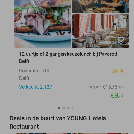
favorite_border
12-uurtje of 2-gangen keuzelunch bij Pavarotti
Delft
Pavarotti Delft
9.6
star
Delft
Verkocht: 2.127
€13
,75
Regulier
€9
,50
Deals in de buurt van YOUNG Hotels
Restaurant