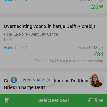
€25
,95
favorite_border
Overnachting voor 2 in hartje Delft + ontbijt
26%
Hotel La Noire - Delft City Centre
Delft
Verkocht: 447
€113
Regulier
€84
Excl. ca. €4,75 p.p.p.n. toeristenbelasting
favorite_border
close
OPEN IN APP
Grieks 3-gangen keuzediner bij De Kleine
30%
Griek in hartje Delft
De Kleine Griek
9.9
star
€19
shopping_cart
Selecteer deal
,95
Delft