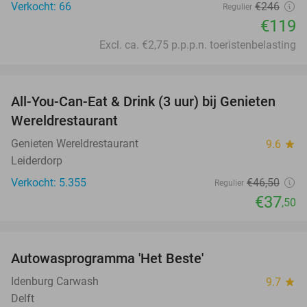
Verkocht: 66
€246
Regulier
€119
Excl. ca. €2,75 p.p.p.n. toeristenbelasting
favorite_border
All-You-Can-Eat & Drink (3 uur) bij Genieten
19%
Wereldrestaurant
Genieten Wereldrestaurant
9.6
star
Leiderdorp
Verkocht: 5.355
€46
,50
Regulier
€37
,50
favorite_border
Autowasprogramma 'Het Beste'
36%
Idenburg Carwash
9.7
star
Delft