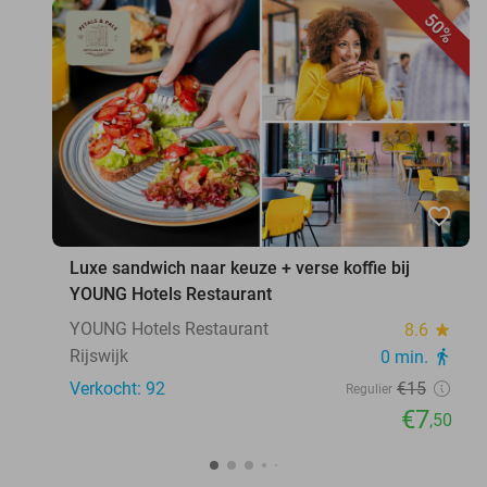
50%
favorite_border
Luxe sandwich naar keuze + verse koffie bij
YOUNG Hotels Restaurant
YOUNG Hotels Restaurant
8.6
star
Rijswijk
0 min.
directions_walk
Verkocht: 92
€15
Regulier
€7
,50