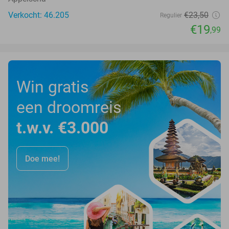
Verkocht: 46.205
€23
,50
Regulier
€19
,99
Win gratis
een droomreis
t.w.v. €3.000
Doe mee!