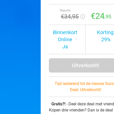
Regulier
€24
€34
,95
,95
Binnenkort
Korting
Online
29%
Ja
Uitverkocht!
Tijd resterend tot de nieuwe Soci
Deal:
Uitverkocht!
Gratis?!
- Deel deze deal met vrien
Kopen drie vrienden? Dan is de deal