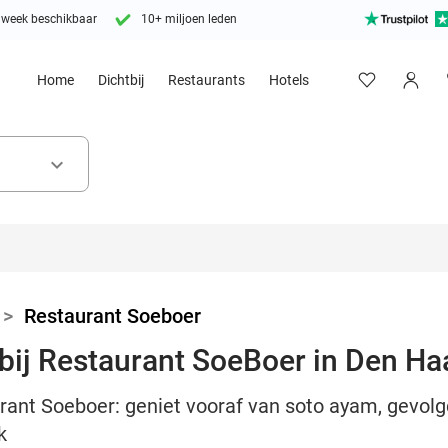
 week beschikbaar
10+ miljoen leden
Home
Dichtbij
Restaurants
Hotels
keyboard_arrow_down
>
Restaurant Soeboer
l bij Restaurant SoeBoer in Den Ha
urant Soeboer: geniet vooraf van soto ayam, gevolgd 
k