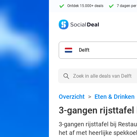
Ontdek 15.000+ deals
7 dagen per
Delft
Overzicht
>
Eten & Drinken
3-gangen rijsttafe
3-gangen rijsttafel bij Resta
het af met heerlijke spekkoe