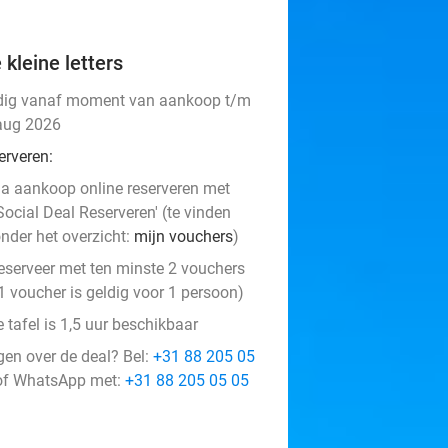
 kleine letters
dig vanaf moment van aankoop t/m
aug 2026
erveren:
a aankoop online reserveren met
Social Deal Reserveren' (te vinden
nder het overzicht:
mijn vouchers
)
eserveer met ten minste 2 vouchers
1 voucher is geldig voor 1 persoon)
e tafel is 1,5 uur beschikbaar
gen over de deal? Bel:
+31 88 205 05
f WhatsApp met:
+31 88 205 05 05