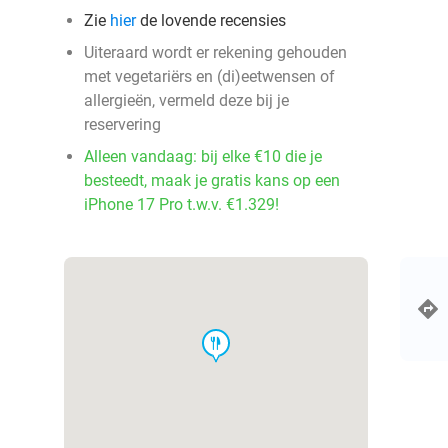
Zie
hier
de lovende recensies
Uiteraard wordt er rekening gehouden
met vegetariërs en (di)eetwensen of
allergieën, vermeld deze bij je
reservering
Alleen vandaag: bij elke €10 die je
besteedt, maak je gratis kans op een
iPhone 17 Pro t.w.v. €1.329!
food