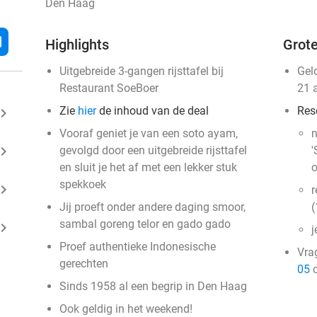
Den Haag
l
Highlights
Grote
Uitgebreide 3-gangen rijsttafel bij
Gel
Restaurant SoeBoer
21 
Zie
hier
de inhoud van de deal
Res
ard_arrow_right
Vooraf geniet je van een soto ayam,
n
ard_arrow_right
gevolgd door een uitgebreide rijsttafel
'
en sluit je het af met een lekker stuk
o
spekkoek
ard_arrow_right
r
Jij proeft onder andere daging smoor,
(
sambal goreng telor en gado gado
ard_arrow_right
j
Proef authentieke Indonesische
Vra
gerechten
05
o
Sinds 1958 al een begrip in Den Haag
Ook geldig in het weekend!