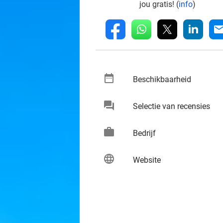
jou gratis! (
info
)
whatsapp
linkedin
fb
mai
date_range
keybo
Beschikbaarheid
chat
keybo
Selectie van recensies
work
keybo
Bedrijf
language
keybo
Website