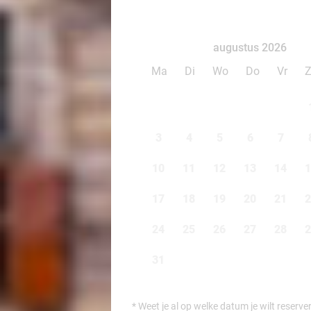
augustus 2026
Ma
Di
Wo
Do
Vr
3
4
5
6
7
10
11
12
13
14
1
17
18
19
20
21
2
24
25
26
27
28
2
31
*
Weet je al op welke datum je wilt reserve