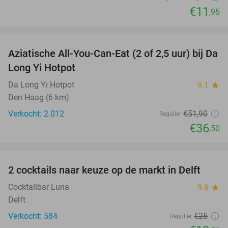
€11
,95
favorite_border
Aziatische All-You-Can-Eat (2 of 2,5 uur) bij Da
30%
Long Yi Hotpot
Da Long Yi Hotpot
9.1
star
Den Haag (6 km)
Verkocht: 2.012
€51
,90
Regulier
€36
,50
favorite_border
2 cocktails naar keuze op de markt in Delft
50%
Cocktailbar Luna
9.6
star
Delft
Verkocht: 584
€25
Regulier