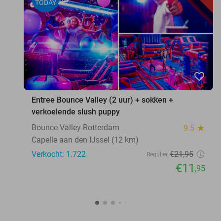
TODAY
favorite_border
Entree Bounce Valley (2 uur) + sokken +
verkoelende slush puppy
Bounce Valley Rotterdam
9.5
star
Capelle aan den IJssel (12 km)
Verkocht: 1.722
€21
,95
Regulier
€11
,95