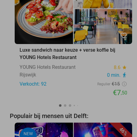
favorite_border
Luxe sandwich naar keuze + verse koffie bij
YOUNG Hotels Restaurant
YOUNG Hotels Restaurant
8.6
star
Rijswijk
0 min.
directions_walk
Verkocht: 92
€15
Regulier
€7
,50
Populair bij mensen uit Delft:
46%
NEW