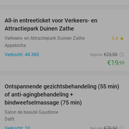
favorite_border
All-in entreeticket voor Verkeers- en
15%
Attractiepark Duinen Zathe
Verkeers- en Attractiepark Duinen Zathe
9.8
star
Appelscha
Verkocht: 44.360
€23
,50
Regulier
€19
,99
favorite_border
Ontspannende gezichtsbehandeling (55 min)
63%
of anti-agingbehandeling +
bindweefselmassage (75 min)
Salon de beauté Gaudinne
Delft
Verkocht: 10
€79
,50
Regulier