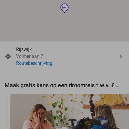
hotel
Rijswijk
Volmerlaan 7
Routebeschrijving
Maak gratis kans op een droomreis t.w.v. €3.000!