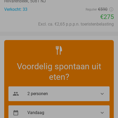
Hilvarenbeek, 5081 NJ
Verkocht: 33
€590
Regulier
€275
Excl. ca. €2,65 p.p.p.n. toeristenbelasting
Voordelig spontaan uit
eten?