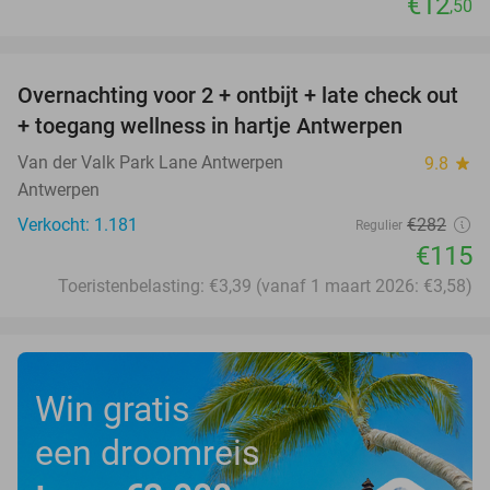
€12
,50
favorite_border
Overnachting voor 2 + ontbijt + late check out
59%
+ toegang wellness in hartje Antwerpen
Van der Valk Park Lane Antwerpen
9.8
star
Antwerpen
Verkocht: 1.181
€282
Regulier
€115
Toeristenbelasting: €3,39 (vanaf 1 maart 2026: €3,58)
Win gratis
een droomreis