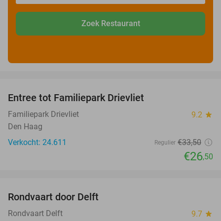
Zoek Restaurant
favorite_border
Entree tot Familiepark Drievliet
21%
Familiepark Drievliet
9.2
star
Den Haag
Verkocht: 24.611
€33
,50
Regulier
€26
,50
favorite_border
Rondvaart door Delft
50%
Rondvaart Delft
9.7
star