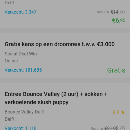
Delft
Verkocht: 3.347
€14
Regulier
€6
,95
favorite_border
Gratis kans op een droomreis t.w.v. €3.000
Social Deal Win
Online
Gratis
Verkocht: 181.685
favorite_border
Entree Bounce Valley (2 uur) + sokken +
46%
verkoelende slush puppy
Bounce Valley Delft
9.3
star
Delft
Verkocht: 1.118
€21
,95
Regulier