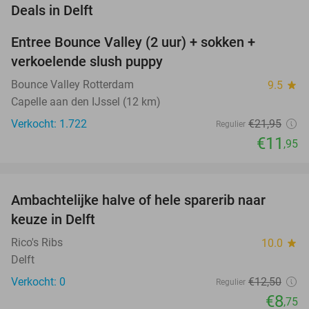
favorite_border
Deals in Delft
Entree Bounce Valley (2 uur) + sokken +
46%
NEW
verkoelende slush puppy
TODAY
Bounce Valley Rotterdam
9.5
star
Capelle aan den IJssel (12 km)
Verkocht: 1.722
€21
,95
Regulier
€11
,95
favorite_border
Ambachtelijke halve of hele sparerib naar
30%
NEW
keuze in Delft
TODAY
Rico's Ribs
10.0
star
Delft
Verkocht: 0
€12
,50
Regulier
€8
,75