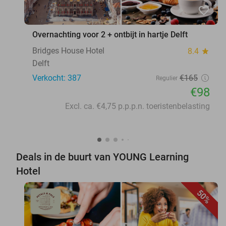
favorite_border
Overnachting voor 2 + ontbijt in hartje Delft
Bridges House Hotel
8.4
star
Delft
Verkocht: 387
€165
Regulier
€98
Excl. ca. €4,75 p.p.p.n. toeristenbelasting
Deals in de buurt van YOUNG Learning
Hotel
50%