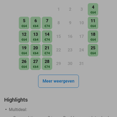
4
1
2
3
€64
5
6
7
11
8
9
10
€64
€64
€74
€64
12
13
14
18
15
16
17
€64
€64
€74
€64
19
20
21
25
22
23
24
€64
€64
€74
€64
26
27
28
29
30
31
€64
€64
€74
Meer weergeven
Highlights
Multideal: