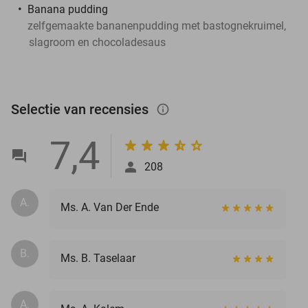
Banana pudding
zelfgemaakte bananenpudding met bastognekruimel,
slagroom en chocoladesaus
Selectie van recensies
info_outlined
7,4
208
A.
Ms. A. Van Der Ende
B.
Ms. B. Taselaar
A.