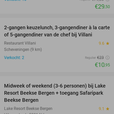
€29
,50
favorite_border
2-gangen keuzelunch, 3-gangendiner à la carte
52%
NEW
of 5-gangendiner van de chef bij Villani
TODAY
Restaurant Villani
9.6
star
Scheveningen (9 km)
Verkocht: 2
€23
Regulier
€10
,95
favorite_border
Midweek of weekend (3-6 personen) bij Lake
53%
Resort Beekse Bergen + toegang Safaripark
Beekse Bergen
Lake Resort Beekse Bergen
9.1
star