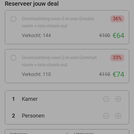
Reserveer jouw deal
Overnachting voor 2 in een Double
36%
room + late check-out
€64
Verkocht: 144
€100
Overnachting voor 2 in een Comfort
33%
room + late check-out
€74
Verkocht: 110
€110
remove_circle_outline
add_circle_outline
1
Kamer
remove_circle_outline
add_circle_outline
2
Personen