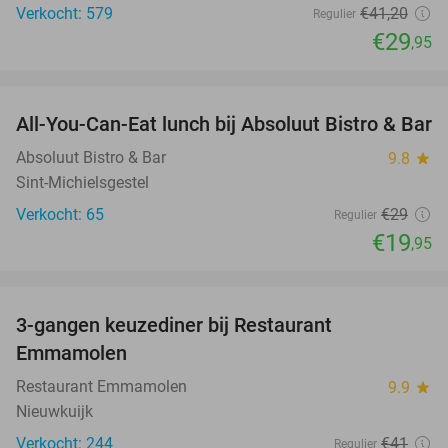
Verkocht: 579
€41
,20
Regulier
€29
,95
favorite_border
All-You-Can-Eat lunch bij Absoluut Bistro & Bar
31%
Absoluut Bistro & Bar
9.8
star
Sint-Michielsgestel
Verkocht: 65
€29
Regulier
€19
,95
favorite_border
3-gangen keuzediner bij Restaurant
27%
Emmamolen
Restaurant Emmamolen
9.9
star
Nieuwkuijk
Verkocht: 244
€41
Regulier