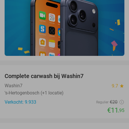
favorite_border
Complete carwash bij Washin7
40%
Washin7
9.7
star
's-Hertogenbosch (+1 locatie)
Verkocht: 9.933
€20
Regulier
€11
,95
favorite_border