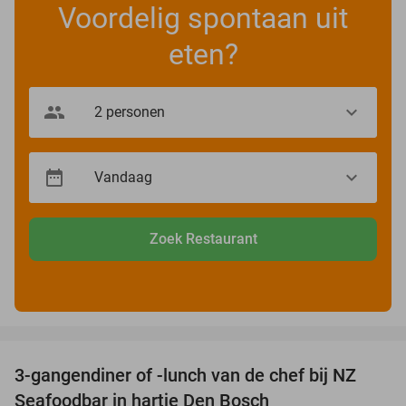
Voordelig spontaan uit
eten?
Zoek Restaurant
favorite_border
3-gangendiner of -lunch van de chef bij NZ
46%
Seafoodbar in hartje Den Bosch