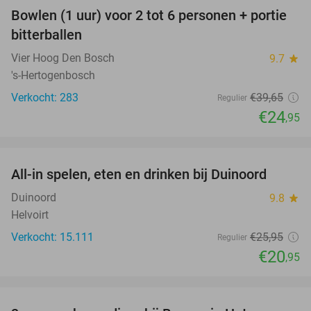
Bowlen (1 uur) voor 2 tot 6 personen + portie
37%
bitterballen
Vier Hoog Den Bosch
9.7
star
's-Hertogenbosch
Verkocht: 283
€39
,65
Regulier
€24
,95
favorite_border
All-in spelen, eten en drinken bij Duinoord
19%
Duinoord
9.8
star
Helvoirt
Verkocht: 15.111
€25
,95
Regulier
€20
,95
favorite_border