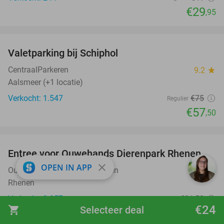
€29
,95
favorite_border
Valetparking bij Schiphol
23%
CentraalParkeren
9.2
star
Aalsmeer (+1 locatie)
Verkocht: 1.547
€75
Regulier
€57
,50
favorite_border
Entree voor Ouwehands Dierenpark Rhenen
19%
close
OPEN IN APP
Ouwehands Dierenpark Rhenen
9.5
star
Rhenen
Verkocht: 3.257
€31
,50
Regulier
€24
shopping_cart
Selecteer deal
€25
,50