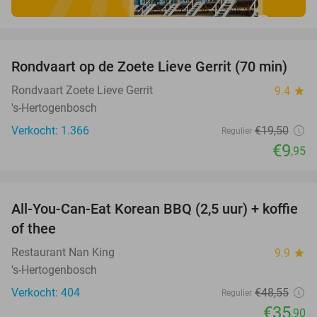
favorite_border
Rondvaart op de Zoete Lieve Gerrit (70 min)
49%
Rondvaart Zoete Lieve Gerrit
9.4
star
's-Hertogenbosch
Verkocht: 1.366
€19
,50
Regulier
€9
,95
favorite_border
All-You-Can-Eat Korean BBQ (2,5 uur) + koffie
26%
of thee
Restaurant Nan King
9.9
star
's-Hertogenbosch
Verkocht: 404
€48
,55
Regulier
€35
,90