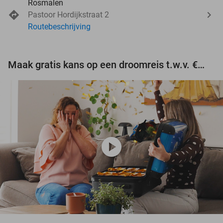
Rosmalen
Pastoor Hordijkstraat 2
Routebeschrijving
Maak gratis kans op een droomreis t.w.v. €3.000!
play_circle