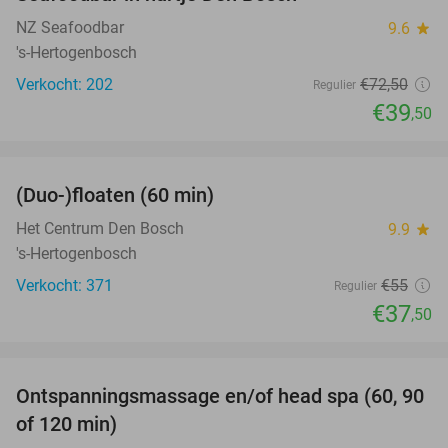
NZ Seafoodbar
9.6
star
's-Hertogenbosch
Verkocht: 202
€72
,50
Regulier
€39
,50
favorite_border
(Duo-)floaten (60 min)
32%
Het Centrum Den Bosch
9.9
star
's-Hertogenbosch
Verkocht: 371
€55
Regulier
€37
,50
favorite_border
Ontspanningsmassage en/of head spa (60, 90
42%
of 120 min)