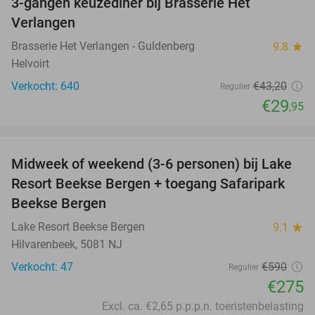
3-gangen keuzediner bij Brasserie Het
31%
Verlangen
Brasserie Het Verlangen - Guldenberg
9.8
star
Helvoirt
Verkocht: 640
€43
,20
Regulier
€29
,95
favorite_border
Midweek of weekend (3-6 personen) bij Lake
53%
Resort Beekse Bergen + toegang Safaripark
Beekse Bergen
Lake Resort Beekse Bergen
9.1
star
Hilvarenbeek, 5081 NJ
Verkocht: 47
€590
Regulier
€275
Excl. ca. €2,65 p.p.p.n. toeristenbelasting