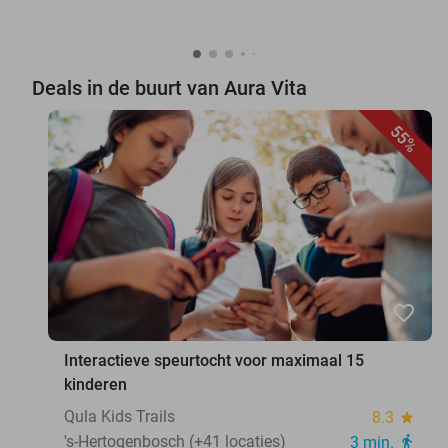
Deals in de buurt van Aura Vita
55%
favorite_border
Interactieve speurtocht voor maximaal 15
kinderen
Qula Kids Trails
8.3
star
's-Hertogenbosch (+41 locaties)
3 min.
directions_walk