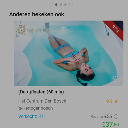
Anderen bekeken ook
32%
favorite_border
(Duo-)floaten (60 min)
Het Centrum Den Bosch
9.9
star
's-Hertogenbosch
Verkocht: 371
€55
Regulier
€37
,50