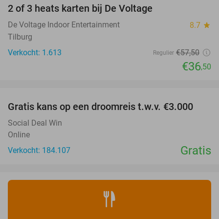
2 of 3 heats karten bij De Voltage
37%
De Voltage Indoor Entertainment
8.7
star
Tilburg
Verkocht: 1.613
€57
,50
Regulier
€36
,50
favorite_border
Gratis kans op een droomreis t.w.v. €3.000
Social Deal Win
Online
Gratis
Verkocht: 184.107