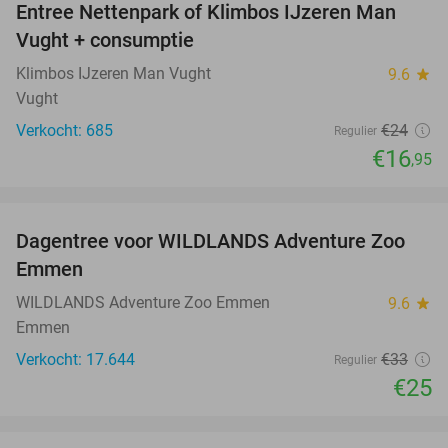
Entree Nettenpark of Klimbos IJzeren Man
29%
Vught + consumptie
Klimbos IJzeren Man Vught
9.6
star
Vught
Verkocht: 685
€24
Regulier
€16
,95
favorite_border
Dagentree voor WILDLANDS Adventure Zoo
24%
Emmen
WILDLANDS Adventure Zoo Emmen
9.6
star
Emmen
Verkocht: 17.644
€33
Regulier
€25
favorite_border