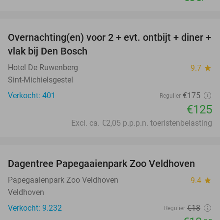
favorite_border
Overnachting(en) voor 2 + evt. ontbijt + diner +
29%
vlak bij Den Bosch
Hotel De Ruwenberg
9.7
star
Sint-Michielsgestel
Verkocht: 401
€175
Regulier
€125
Excl. ca. €2,05 p.p.p.n. toeristenbelasting
favorite_border
Dagentree Papegaaienpark Zoo Veldhoven
26%
Papegaaienpark Zoo Veldhoven
9.4
star
Veldhoven
Verkocht: 9.232
€18
Regulier