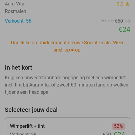
Aura Vita
9.9
star
Rosmalen
Verkocht: 56
€50
Regulier
€24
Dagelijks om middernacht nieuwe Social Deals. Wees
snel, op = op!
In het kort
Krijg een onweerstaanbare oogopslag met een wimperlift
incl. tint bij Aura Vita: of zweef 60 minuten lang op wolken
tijdens een head spa
Selecteer jouw deal
Wimperlift + tint
52%
€24
Verkocht: 38
€50