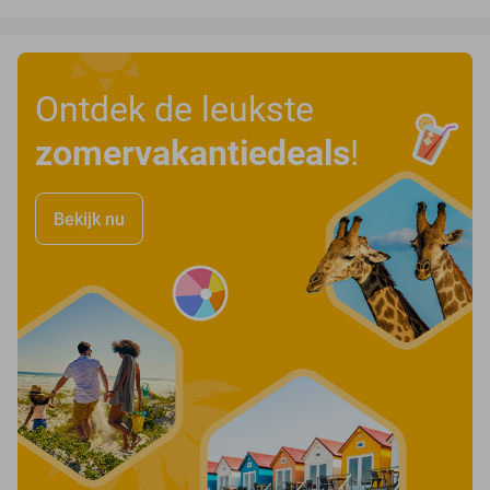
Ontdek de leukste
zomervakantiedeals
!
Bekijk nu