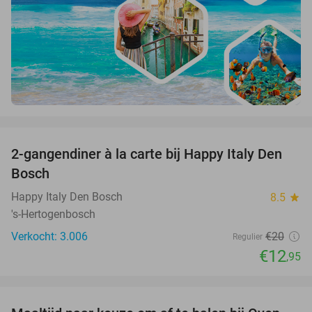
favorite_border
2-gangendiner à la carte bij Happy Italy Den
35%
Bosch
Happy Italy Den Bosch
8.5
star
's-Hertogenbosch
Verkocht: 3.006
€20
Regulier
€12
,95
favorite_border