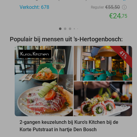
Verkocht: 678
€55
,50
Regulier
€24
,75
Populair bij mensen uit 's-Hertogenbosch:
41%
favorite_border
2-gangen keuzelunch bij Kuro's Kitchen bij de
Korte Putstraat in hartje Den Bosch