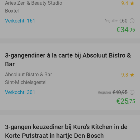
Aries Zen & Beauty Studio
9.4
star
Boxtel
Verkocht: 161
€60
Regulier
€34
,95
favorite_border
3-gangendiner à la carte bij Absoluut Bistro &
37%
Bar
Absoluut Bistro & Bar
9.8
star
Sint-Michielsgestel
Verkocht: 301
€40
,95
Regulier
€25
,75
favorite_border
3-gangen keuzediner bij Kuro's Kitchen in de
28%
Korte Putstraat in hartje Den Bosch