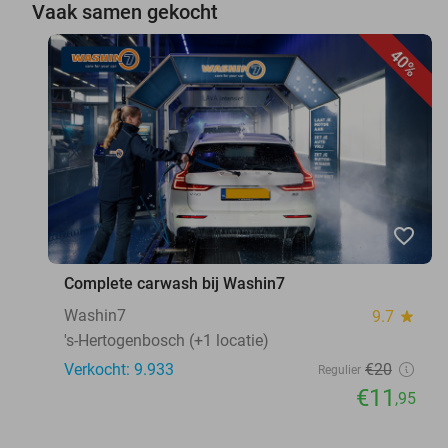
Vaak samen gekocht
40%
favorite_border
Complete carwash bij Washin7
Washin7
9.7
star
's-Hertogenbosch (+1 locatie)
Verkocht: 9.933
€20
Regulier
€11
,95