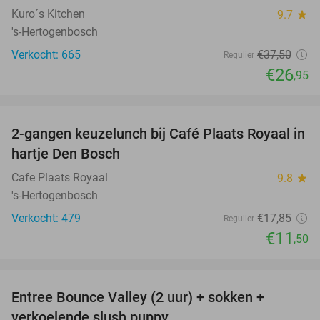
Kuro´s Kitchen
9.7
star
's-Hertogenbosch
Verkocht: 665
€37
,50
Regulier
€26
,95
favorite_border
2-gangen keuzelunch bij Café Plaats Royaal in
36%
hartje Den Bosch
Cafe Plaats Royaal
9.8
star
's-Hertogenbosch
Verkocht: 479
€17
,85
Regulier
€11
,50
favorite_border
Entree Bounce Valley (2 uur) + sokken +
46%
verkoelende slush puppy