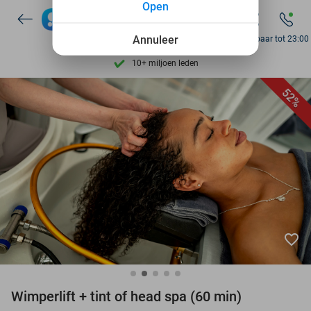
Open
Ontdek 15.000+ deals
7 dagen per week beschikbaar
Annuleer
Bereikbaar tot 23:00
10+ miljoen leden
9,4
op basis van
206.001 reviews
52%
Ontdek 15.000+ deals
7 dagen per week beschikbaar
10+ miljoen leden
favorite_border
Wimperlift + tint of head spa (60 min)