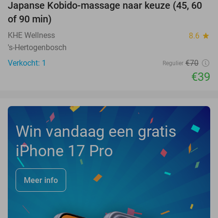
Japanse Kobido-massage naar keuze (45, 60
44%
NEW
of 90 min)
TODAY
KHE Wellness
8.6
star
's-Hertogenbosch
Verkocht: 1
€70
Regulier
€39
Win vandaag een gratis
iPhone 17 Pro
Meer info