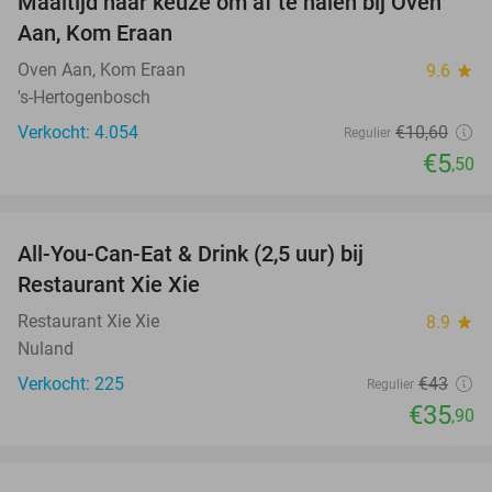
Maaltijd naar keuze om af te halen bij Oven
48%
Aan, Kom Eraan
Oven Aan, Kom Eraan
9.6
star
's-Hertogenbosch
Verkocht: 4.054
€10
,60
Regulier
€5
,50
favorite_border
All-You-Can-Eat & Drink (2,5 uur) bij
17%
Restaurant Xie Xie
Restaurant Xie Xie
8.9
star
Nuland
Verkocht: 225
€43
Regulier
€35
,90
favorite_border