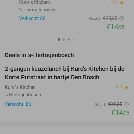
Kuro´s Kitchen
9.7
star
's-Hertogenbosch
Verkocht: 86
€25
,25
Regulier
€14
,95
favorite_border
Deals in 's-Hertogenbosch
2-gangen keuzelunch bij Kuro's Kitchen bij de
41%
Korte Putstraat in hartje Den Bosch
Kuro´s Kitchen
9.7
star
's-Hertogenbosch
Verkocht: 86
€25
,25
Regulier
€14
,95
favorite_border