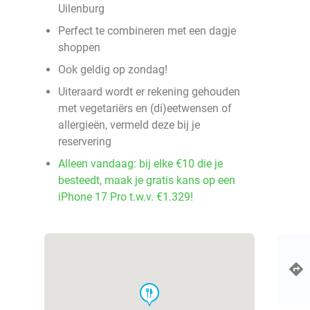
Uilenburg
Perfect te combineren met een dagje
shoppen
Ook geldig op zondag!
Uiteraard wordt er rekening gehouden
met vegetariërs en (di)eetwensen of
allergieën, vermeld deze bij je
reservering
Alleen vandaag: bij elke €10 die je
besteedt, maak je gratis kans op een
iPhone 17 Pro t.w.v. €1.329!
food