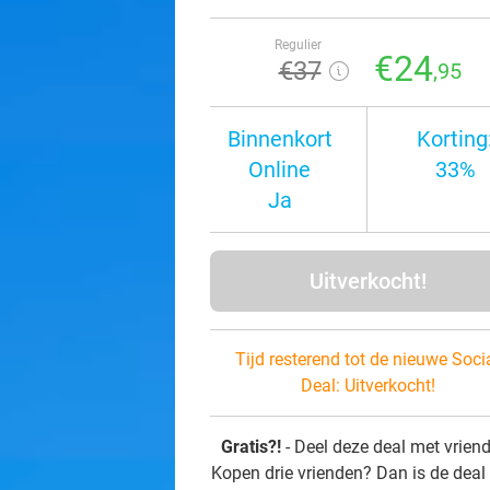
Regulier
€24
€37
,95
Binnenkort
Korting
Online
33%
Ja
Uitverkocht!
Tijd resterend tot de nieuwe Soci
Deal:
Uitverkocht!
Gratis?!
- Deel deze deal met vrien
Kopen drie vrienden? Dan is de deal