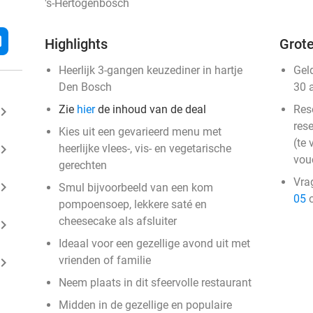
's-Hertogenbosch
l
Highlights
Grote
Heerlijk 3-gangen keuzediner in hartje
Gel
Den Bosch
30 
Zie
hier
de inhoud van de deal
Res
ard_arrow_right
rese
Kies uit een gevarieerd menu met
(te 
ard_arrow_right
heerlijke vlees-, vis- en vegetarische
vou
gerechten
Vra
ard_arrow_right
Smul bijvoorbeeld van een kom
05
o
pompoensoep, lekkere saté en
cheesecake als afsluiter
ard_arrow_right
Ideaal voor een gezellige avond uit met
vrienden of familie
ard_arrow_right
Neem plaats in dit sfeervolle restaurant
Midden in de gezellige en populaire