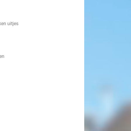
ken uitjes
len