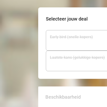
Selecteer jouw deal
Early bird (snelle kopers)
Laatste kans (gelukkige kopers)
Beschikbaarheid