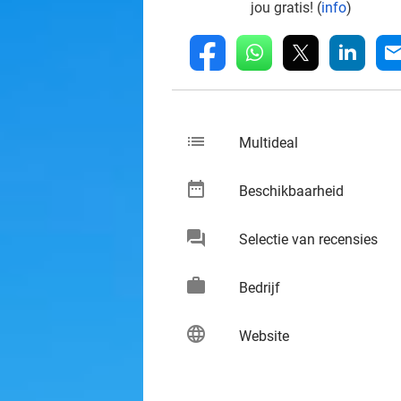
jou gratis! (
info
)
whatsapp
linkedin
fb
mai
list
keybo
Multideal
date_range
keybo
Beschikbaarheid
chat
keybo
Selectie van recensies
work
keybo
Bedrijf
language
keybo
Website