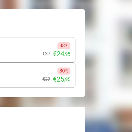
33%
€24
€37
,95
30%
€25
€37
,95