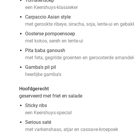
Tomatensoep
een Keershuys-klassieker
Carpaccio Asian style
met gerookte ribeye, siracha, soja, lente-ui en gebak
Oosterse pompoensoep
met kokos, sereh en lente-ui
Pita baba ganoush
met feta, gegrilde groenten en geroosterde amande
Gamba's pil pil
heerlijke gamba's
Hoofdgerecht
geserveerd met friet en salade
Sticky ribs
een Keershuys-special
Serious saté
met varkenshaas, atjar en cassave-kroepoek