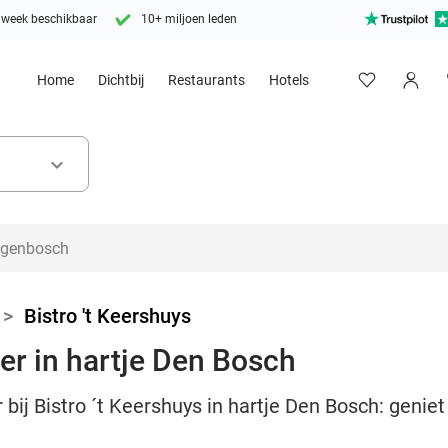
 week beschikbaar
10+ miljoen leden
Home
Dichtbij
Restaurants
Hotels
keyboard_arrow_down
>
Bistro 't Keershuys
r in hartje Den Bosch
bij Bistro ´t Keershuys in hartje Den Bosch: genie