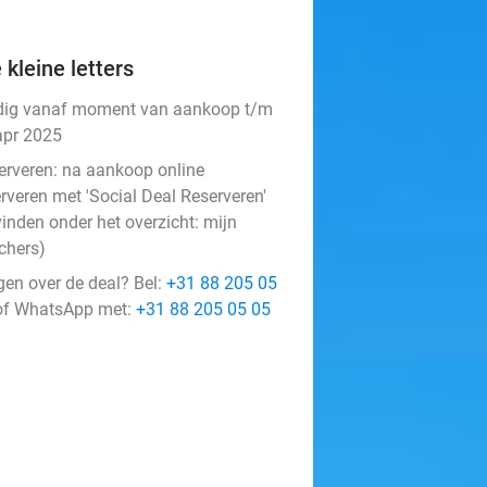
 kleine letters
dig vanaf moment van aankoop t/m
apr 2025
erveren:
na aankoop online
rveren met 'Social Deal Reserveren'
vinden onder het overzicht:
mijn
chers
)
gen over de deal? Bel:
+31 88 205 05
f WhatsApp met:
+31 88 205 05 05