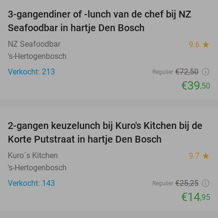
3-gangendiner of -lunch van de chef bij NZ
46%
Seafoodbar in hartje Den Bosch
NZ Seafoodbar
9.6
star
's-Hertogenbosch
Verkocht: 213
€72
,50
Regulier
€39
,50
favorite_border
2-gangen keuzelunch bij Kuro's Kitchen bij de
41%
Korte Putstraat in hartje Den Bosch
Kuro´s Kitchen
9.7
star
's-Hertogenbosch
Verkocht: 143
€25
,25
Regulier
€14
,95
favorite_border