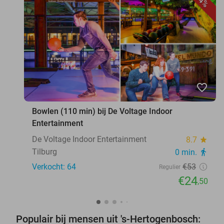
54%
favorite_border
Bowlen (110 min) bij De Voltage Indoor
Entertainment
De Voltage Indoor Entertainment
8.7
star
Tilburg
0 min.
directions_walk
Verkocht: 64
€53
Regulier
€24
,50
Populair bij mensen uit 's-Hertogenbosch: