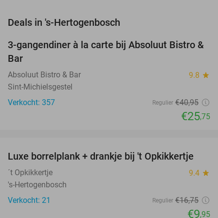
favorite_border
Deals in 's-Hertogenbosch
3-gangendiner à la carte bij Absoluut Bistro &
37%
Bar
Absoluut Bistro & Bar
9.8
star
Sint-Michielsgestel
Verkocht: 357
€40
,95
Regulier
€25
,75
favorite_border
Luxe borrelplank + drankje bij 't Opkikkertje
41%
NEW
TODAY
´t Opkikkertje
9.4
star
's-Hertogenbosch
Verkocht: 21
€16
,75
Regulier
€9
,95