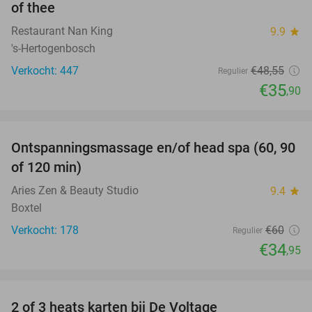
of thee
Restaurant Nan King
9.9
star
's-Hertogenbosch
Verkocht: 447
€48
,55
Regulier
€35
,90
favorite_border
Ontspanningsmassage en/of head spa (60, 90
42%
of 120 min)
Aries Zen & Beauty Studio
9.4
star
Boxtel
Verkocht: 178
€60
Regulier
€34
,95
favorite_border
2 of 3 heats karten bij De Voltage