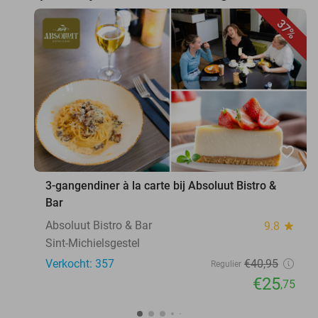
37%
favorite_border
3-gangendiner à la carte bij Absoluut Bistro &
Bar
Absoluut Bistro & Bar
9.8
star
Sint-Michielsgestel
Verkocht: 357
€40
,95
Regulier
€25
,75