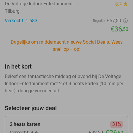
De Voltage Indoor Entertainment
8.7
star
Tilburg
Verkocht: 1.683
€57
,50
Regulier
€36
,50
Dagelijks om middernacht nieuwe Social Deals. Wees
snel, op = op!
In het kort
Beleef een fantastische middag of avond bij De Voltage
Indoor Entertainment met 2 of 3 heats karten (10 min per
heat): daag je vrienden uit
Selecteer jouw deal
2 heats karten
31%
€26
Verkocht: 958
€38
,50
,50