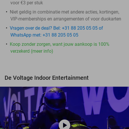
voor €3 per stuk
Niet geldig in combinatie met andere acties, kortingen,
VIP-memberships en arrangementen of voor duokarten
Vragen over de deal? Bel: +31 88 205 05 05 of
WhatsApp met: +31 88 205 05 05
Koop zonder zorgen, want jouw aankoop is 100%
verzekerd (meer info)
De Voltage Indoor Entertainment
play_circle