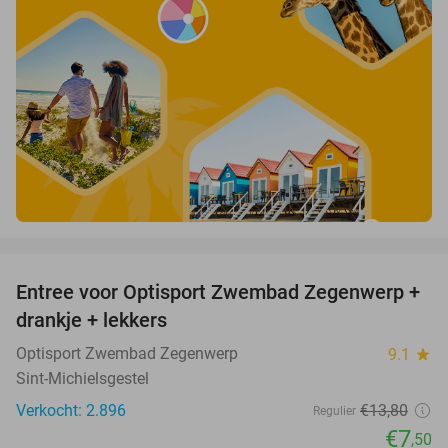
favorite_border
Entree voor Optisport Zwembad Zegenwerp +
46%
drankje + lekkers
Optisport Zwembad Zegenwerp
9.1
star
Sint-Michielsgestel
Verkocht: 2.896
€13
,80
Regulier
€7
,50