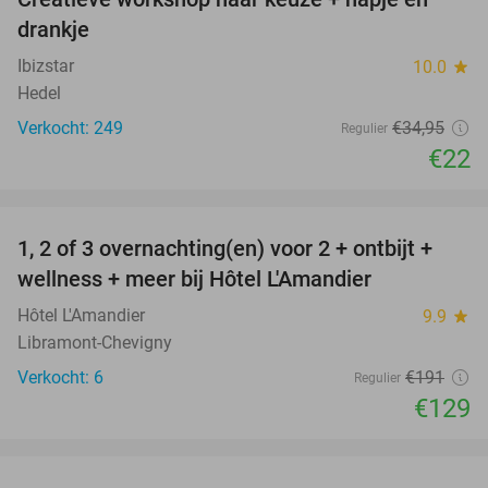
37%
drankje
Ibizstar
10.0
star
Hedel
Verkocht: 249
€34
,95
Regulier
€22
favorite_border
1, 2 of 3 overnachting(en) voor 2 + ontbijt +
32%
NEW
wellness + meer bij Hôtel L'Amandier
TODAY
Hôtel L'Amandier
9.9
star
Libramont-Chevigny
Verkocht: 6
€191
Regulier
€129
favorite_border