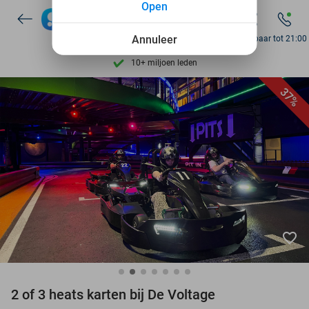
Open
Ontdek 15.000+ deals
7 dagen per week beschikbaar
Annuleer
Bereikbaar tot 21:00
10+ miljoen leden
9,4
op basis van
206.330 reviews
37%
Ontdek 15.000+ deals
7 dagen per week beschikbaar
10+ miljoen leden
favorite_border
2 of 3 heats karten bij De Voltage