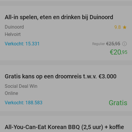
favorite_border
All-in spelen, eten en drinken bij Duinoord
19%
Duinoord
9.8
star
Helvoirt
Verkocht: 15.331
€25
,95
Regulier
€20
,95
favorite_border
Gratis kans op een droomreis t.w.v. €3.000
Social Deal Win
Online
Gratis
Verkocht: 188.583
favorite_border
All-You-Can-Eat Korean BBQ (2,5 uur) + koffie
26%