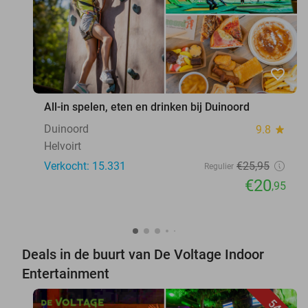
favorite_border
All-in spelen, eten en drinken bij Duinoord
Duinoord
9.8
star
Helvoirt
Verkocht: 15.331
€25
,95
Regulier
€20
,95
Deals in de buurt van De Voltage Indoor
Entertainment