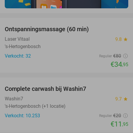
favorite_border
Ontspanningsmassage (60 min)
56%
Laser Vitaal
9.8
star
's-Hertogenbosch
Verkocht: 32
€80
Regulier
€34
,95
favorite_border
Complete carwash bij Washin7
40%
Washin7
9.7
star
's-Hertogenbosch (+1 locatie)
Verkocht: 10.253
€20
Regulier
€11
,95