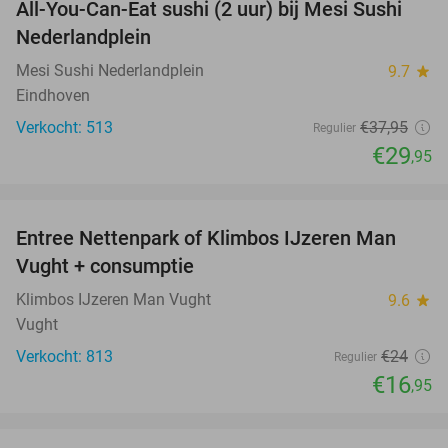
All-You-Can-Eat sushi (2 uur) bij Mesi Sushi
21%
Nederlandplein
Mesi Sushi Nederlandplein
9.7
star
Eindhoven
Verkocht: 513
€37
,95
Regulier
€29
,95
favorite_border
Entree Nettenpark of Klimbos IJzeren Man
29%
Vught + consumptie
Klimbos IJzeren Man Vught
9.6
star
Vught
Verkocht: 813
€24
Regulier
€16
,95
favorite_border