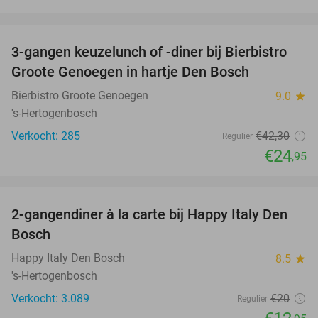
favorite_border
3-gangen keuzelunch of -diner bij Bierbistro
41%
Groote Genoegen in hartje Den Bosch
Bierbistro Groote Genoegen
9.0
star
's-Hertogenbosch
Verkocht: 285
€42
,30
Regulier
€24
,95
favorite_border
2-gangendiner à la carte bij Happy Italy Den
35%
Bosch
Happy Italy Den Bosch
8.5
star
's-Hertogenbosch
Verkocht: 3.089
€20
Regulier