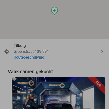
events
Tilburg
Groenstraat 139-391
Routebeschrijving
Vaak samen gekocht
40%