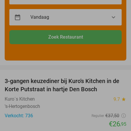
Zoek Restaurant
favorite_border
3-gangen keuzediner bij Kuro's Kitchen in de
28%
Korte Putstraat in hartje Den Bosch
Kuro´s Kitchen
9.7
star
's-Hertogenbosch
Verkocht: 736
€37
,50
Regulier
€26
,95