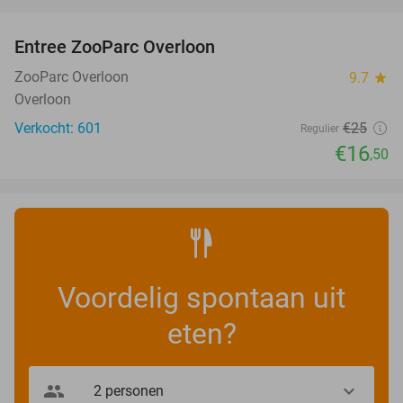
favorite_border
Entree ZooParc Overloon
34%
NEW
TODAY
ZooParc Overloon
9.7
star
Overloon
Verkocht: 601
€25
Regulier
€16
,50
Voordelig spontaan uit
eten?