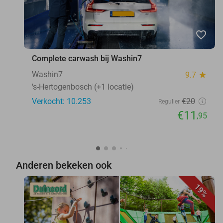
favorite_border
Complete carwash bij Washin7
Washin7
9.7
star
's-Hertogenbosch (+1 locatie)
Verkocht: 10.253
€20
Regulier
€11
,95
Anderen bekeken ook
19%