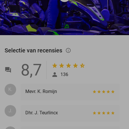
Selectie van recensies
info_outlined
8,7
136
K.
Mevr. K. Romijn
J.
Dhr. J. Teurlincx