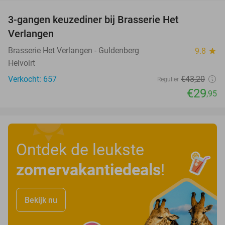
3-gangen keuzediner bij Brasserie Het
31%
Verlangen
Brasserie Het Verlangen - Guldenberg
9.8
star
Helvoirt
Verkocht: 657
€43
,20
Regulier
€29
,95
Ontdek de leukste
zomervakantiedeals
!
Bekijk nu