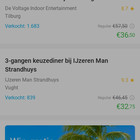
37%
De Voltage Indoor Entertainment
8.7
star
Tilburg
Verkocht: 1.683
€57
,50
Regulier
€36
,50
favorite_border
3-gangen keuzediner bij IJzeren Man
29%
Strandhuys
IJzeren Man Strandhuys
9.3
star
Vught
Verkocht: 839
€46
,45
Regulier
€32
,75