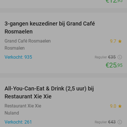
€12
,95
favorite_border
3-gangen keuzediner bij Grand Café
26%
Rosmaelen
Grand Café Rosmaelen
9.7
star
Rosmalen
Verkocht: 935
€35
Regulier
€25
,95
favorite_border
All-You-Can-Eat & Drink (2,5 uur) bij
17%
Restaurant Xie Xie
Restaurant Xie Xie
9.0
star
Nuland
Verkocht: 261
€43
Regulier