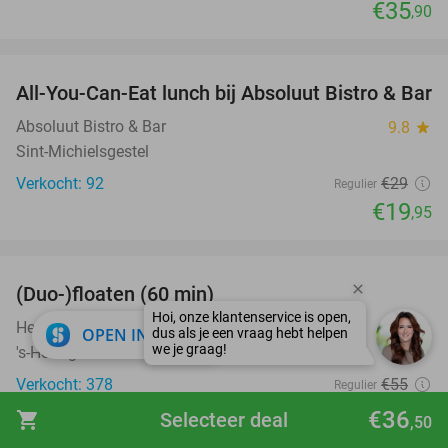
€35
,90
favorite_border
All-You-Can-Eat lunch bij Absoluut Bistro & Bar
31%
Absoluut Bistro & Bar
9.8
star
Sint-Michielsgestel
Verkocht: 92
€29
Regulier
€19
,95
favorite_border
(Duo-)floaten (60 min)
32%
Het Centrum Den Bosch
9.9
star
close
OPEN IN APP
's-Hertogenbosch
Verkocht: 378
€55
Regulier
€37
,50
€36
shopping_cart
Selecteer deal
,50
favorite_border