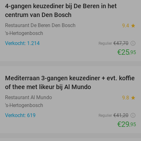
4-gangen keuzediner bij De Beren in het
46%
centrum van Den Bosch
Restaurant De Beren Den Bosch
9.4
star
's-Hertogenbosch
Verkocht: 1.214
€47
,70
Regulier
€25
,95
favorite_border
Mediterraan 3-gangen keuzediner + evt. koffie
27%
of thee met likeur bij Al Mundo
Restaurant Al Mundo
9.8
star
's-Hertogenbosch
Verkocht: 619
€41
,20
Regulier
€29
,95
favorite_border